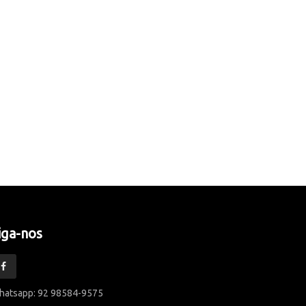
iga-nos
hatsapp: 92 98584-9575