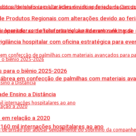
e Produtos Regionais com alterações devido ao feri
e operadoras de telefonia celular lideram ranking d
vigilância hospitalar com oficina estratégica para e
 para o biênio 2025-2026
 Lábrea em confecção de palmilhas com materiais a
de Ensino a Distância
% em relação a 2020
60 mil internações hospitalares ao ano