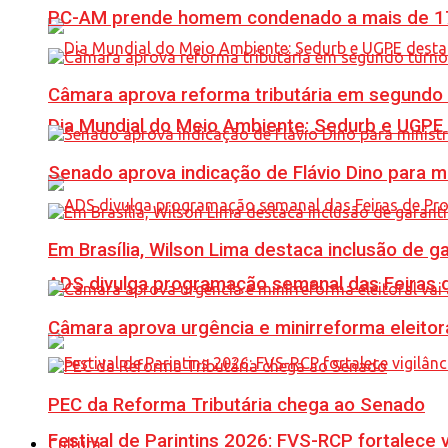
PC-AM prende homem condenado a mais de 17 
Câmara aprova reforma tributária em segundo 
Dia Mundial do Meio Ambiente: Sedurb e UGPE
Senado aprova indicação de Flávio Dino para m
Em Brasília, Wilson Lima destaca inclusão de 
ADS divulga programação semanal das Feiras d
Câmara aprova urgência e minirreforma eleitora
PEC da Reforma Tributária chega ao Senado
Festival de Parintins 2026: FVS-RCP fortalece 
Cultura