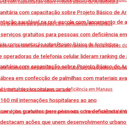
Sanitária com capacitação sobre Projeto Básico de Ar
mentação saudável na pré-escola com lançamento de 
e serviços gratuitos para pessoas com deficiência e
e operadoras de telefonia celular lideram ranking d
Sanitária com capacitação sobre Projeto Básico de Ar
 Lábrea em confecção de palmilhas com materiais a
60 mil internações hospitalares ao ano
e serviços gratuitos para pessoas com deficiência e
 destacam ações que unem desenvolvimento urbano 