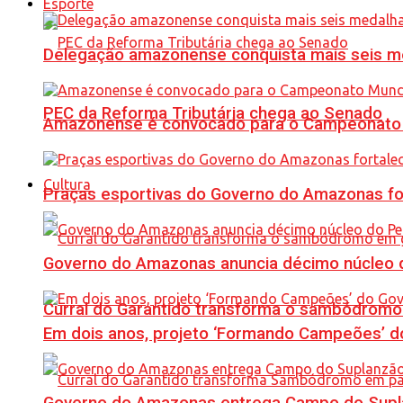
Esporte
Delegação amazonense conquista mais seis me
PEC da Reforma Tributária chega ao Senado
Amazonense é convocado para o Campeonato 
Cultura
Praças esportivas do Governo do Amazonas fo
Governo do Amazonas anuncia décimo núcleo d
Curral do Garantido transforma o sambódromo
Em dois anos, projeto ‘Formando Campeões’ do