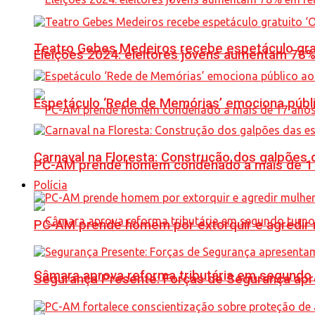
Teatro Gebes Medeiros recebe espetáculo gra
Eleições 2024: eleitores jovens aumentam 78
Espetáculo ‘Rede de Memórias’ emociona públi
Carnaval na Floresta: Construção dos galpõe
PC-AM prende homem condenado a mais de 17 
Polícia
PC-AM prende homem por extorquir e agredir 
Câmara aprova reforma tributária em segundo 
Segurança Presente: Forças de Segurança apre