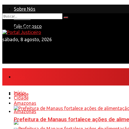
Sobre Nós
Anuncie
Nenhum Resultado
Fale Conosco
View All Result
sábado, 8 agosto, 2026
Início
Início
Cidade
Cidade
Amazonas
Amazonas
Prefeitura de Manaus fortalece ações de ali