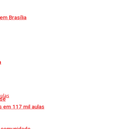
m Brasília
a
nse
s em 117 mil aulas