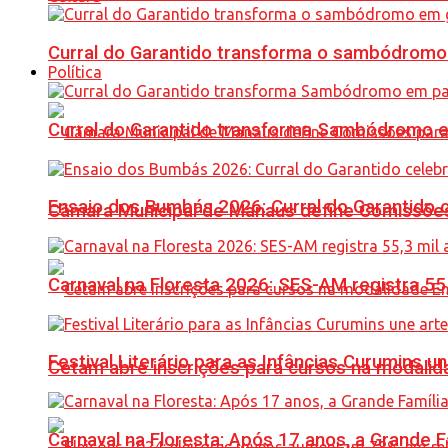
Curral do Garantido transforma o sambódromo
Política
Curral do Garantido transforma Sambódromo e
Ensaio dos Bumbás 2026: Curral do Garantido 
Câmara Municipal de Manaus define Comissões
Carnaval na Floresta 2026: SES-AM registra 55
Festival Literário para as Infâncias Curumins 
Cetam abre inscrições para cursos na modalida
Carnaval na Floresta: Após 17 anos, a Grande