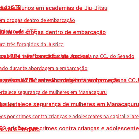
ção de alunos em academias de Jiu-Jítsu
inistro do STF
0 mil em drogas dentro de embarcação
captura três foragidos da Justiça
de pescado durante abordagem a embarcação
garantias à ZFM na reforma tributária aprovada na C
enha fortalece segurança de mulheres em Manacapuru
prisões por crimes contra crianças e adolescentes 
l vai a Plenário