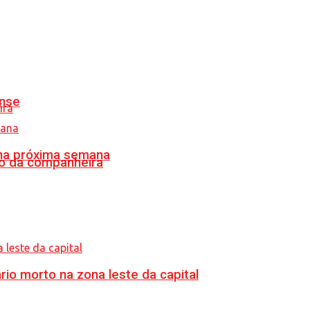
ense
 na próxima semana
o da companheira
o morto na zona leste da capital