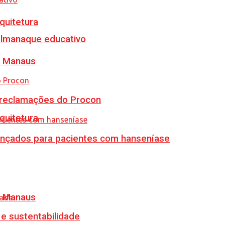
quitetura
almanaque educativo
m Manaus
e reclamações do Procon
quitetura
vançados para pacientes com hanseníase
m Manaus
e sustentabilidade