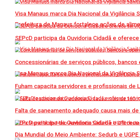
Visa Manaus marca Dia Nacional da Vigilância 
Prefeitura de Manaus fortalece ações de ali
SEPcD participa da Ouvidoria Cidadã e oferec
Concessionárias de serviços públicos, bancos 
Visa Manaus marca Dia Nacional da Vigilância 
Fuham capacita servidores e profissionais de
Falta de saneamento adequado causa mais de 1
SEPcD participa da Ouvidoria Cidadã e oferec
Dia Mundial do Meio Ambiente: Sedurb e UGPE