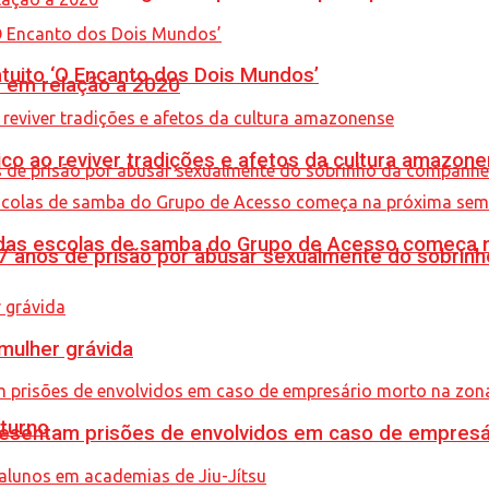
tuito ‘O Encanto dos Dois Mundos’
% em relação a 2020
co ao reviver tradições e afetos da cultura amazon
s das escolas de samba do Grupo de Acesso começa
anos de prisão por abusar sexualmente do sobrinh
mulher grávida
turno
sentam prisões de envolvidos em caso de empresári