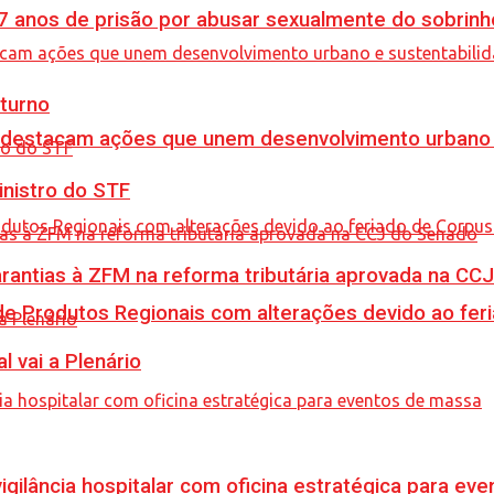
anos de prisão por abusar sexualmente do sobrinh
turno
 destacam ações que unem desenvolvimento urbano 
inistro do STF
garantias à ZFM na reforma tributária aprovada na C
e Produtos Regionais com alterações devido ao feri
l vai a Plenário
vigilância hospitalar com oficina estratégica para e