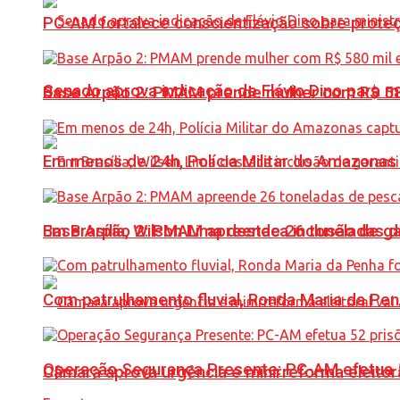
PC-AM fortalece conscientização sobre prote
Senado aprova indicação de Flávio Dino para m
Base Arpão 2: PMAM prende mulher com R$ 58
Em menos de 24h, Polícia Militar do Amazonas 
Base Arpão 2: PMAM apreende 26 toneladas 
Em Brasília, Wilson Lima destaca inclusão de 
Com patrulhamento fluvial, Ronda Maria da P
Operação Segurança Presente: PC-AM efetua 52 
Câmara aprova urgência e minirreforma eleitora