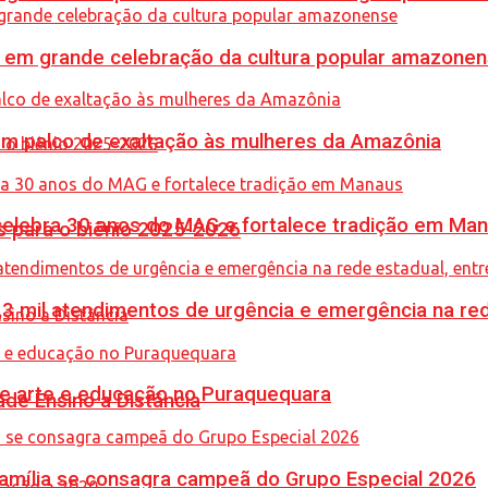
 em grande celebração da cultura popular amazone
m palco de exaltação às mulheres da Amazônia
celebra 30 anos do MAG e fortalece tradição em Ma
 para o biênio 2025-2026
,3 mil atendimentos de urgência e emergência na red
une arte e educação no Puraquequara
de Ensino a Distância
 Família se consagra campeã do Grupo Especial 2026