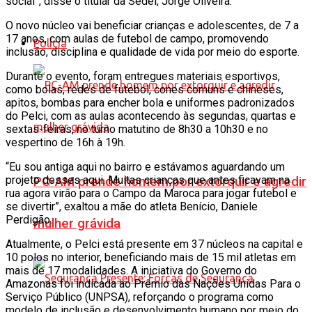
social”, disse o titular da Sedel, Jorge Oliveira.
O novo núcleo vai beneficiar crianças e adolescentes, de 7 a
17 anos, com aulas de futebol de campo, promovendo
Polícia
inclusão, disciplina e qualidade de vida por meio do esporte.
Durante o evento, foram entregues materiais esportivos,
como bolas, redes de futebol, cones comuns e chineses,
apitos, bombas para encher bola e uniformes padronizados
do Pelci, com as aulas acontecendo às segundas, quartas e
sextas-feiras, no turno matutino de 8h30 a 10h30 e no
vespertino de 16h à 19h.
“Eu sou antiga aqui no bairro e estávamos aguardando um
projeto desses aqui. Muitas crianças que antes ficavam na
PC-AM prende homem por extorquir e agredir
rua agora virão para o Campo da Maroca para jogar futebol e
se divertir”, exaltou a mãe do atleta Benício, Daniele
Perdigão.
mulher grávida
Atualmente, o Pelci está presente em 37 núcleos na capital e
10 polos no interior, beneficiando mais de 15 mil atletas em
mais de 17 modalidades. A iniciativa do Governo do
Amazonas foi indicada ao Prêmio das Nações Unidas Para o
Serviço Público (UNPSA), reforçando o programa como
modelo de inclusão e desenvolvimento humano por meio do