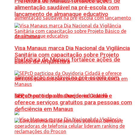
Prefeitura de Manaus fortalece ações de
alimentação saudável na pré-escola com
lançamento de almanaque educativo
Visa Manaus marca Dia Nacional da Vigilância
Sanitária com capacitação sobre Projeto
Prefeitura de Manaus fortalece ações de
Básico de Arquitetura
alimentação saudável na pré-escola com
SEPcD participa da Ouvidoria Cidadã e
lançamento de almanaque educativo
oferece serviços gratuitos para pessoas com
deficiência em Manaus