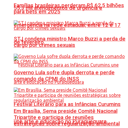
Famílias brasileiras perderam R$ 62,5 bilhões
55,3 mil atendimentos de urgência e
para bets em 2025
emergência na rede estadual, entre 12 e 17
STJ condena ministro Marco Buzzi a perda de
de fevereiro
cargo por crimes sexuais
Governo Lula sofre dupla derrota e perde
comando da CPMI do INSS
Festival Literário para as Infâncias Curumins
Em Brasília, Sema preside Comitê Nacional
Tripartite e participa de reuniões
une arte e educação no Puraquequara
estratégicas sobre regularização ambiental