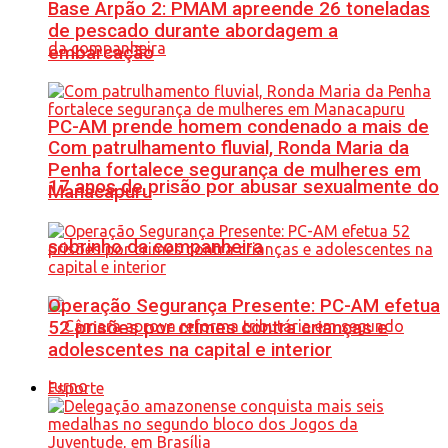
Base Arpão 2: PMAM apreende 26 toneladas
de pescado durante abordagem a
embarcação
PC-AM prende homem condenado a mais de
Com patrulhamento fluvial, Ronda Maria da
Penha fortalece segurança de mulheres em
17 anos de prisão por abusar sexualmente do
Manacapuru
sobrinho da companheira
Operação Segurança Presente: PC-AM efetua
52 prisões por crimes contra crianças e
adolescentes na capital e interior
Esporte