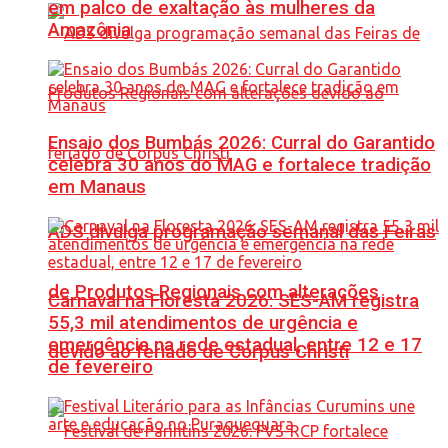
em palco de exaltação às mulheres da
Amazônia
Ensaio dos Bumbás 2026: Curral do Garantido
celebra 30 anos do MAG e fortalece tradição
em Manaus
ADS divulga programação semanal das Feiras
de Produtos Regionais com alterações
Carnaval na Floresta 2026: SES-AM registra
55,3 mil atendimentos de urgência e
emergência na rede estadual, entre 12 e 17
devido ao feriado de Corpus Christi
de fevereiro