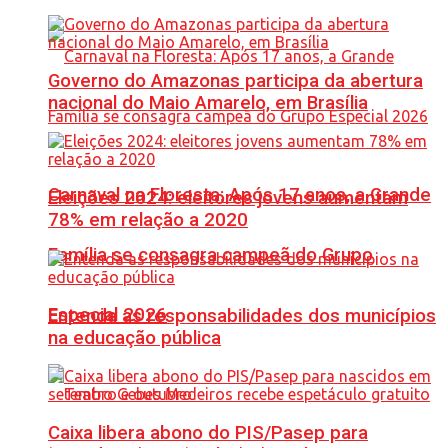
Governo do Amazonas participa da abertura
nacional do Maio Amarelo, em Brasília
Carnaval na Floresta: Após 17 anos, a Grande
Eleições 2024: eleitores jovens aumentam
78% em relação a 2020
Família se consagra campeã do Grupo
Especial 2026
Entenda as responsabilidades dos municípios
na educação pública
Caixa libera abono do PIS/Pasep para