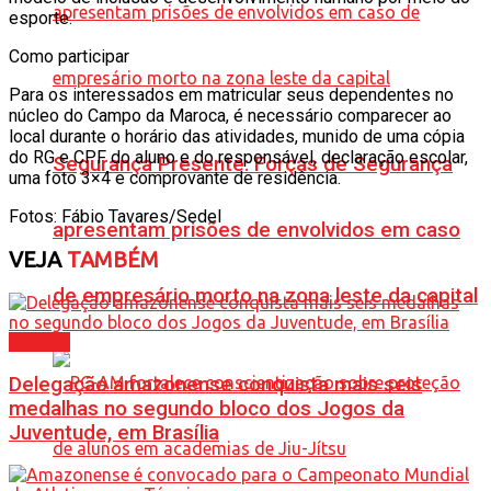
esporte.
Como participar
Para os interessados em matricular seus dependentes no
núcleo do Campo da Maroca, é necessário comparecer ao
local durante o horário das atividades, munido de uma cópia
do RG e CPF do aluno e do responsável, declaração escolar,
Segurança Presente: Forças de Segurança
uma foto 3×4 e comprovante de residência.
Fotos: Fábio Tavares/Sedel
apresentam prisões de envolvidos em caso
VEJA
TAMBÉM
de empresário morto na zona leste da capital
Esporte
Delegação amazonense conquista mais seis
medalhas no segundo bloco dos Jogos da
Juventude, em Brasília