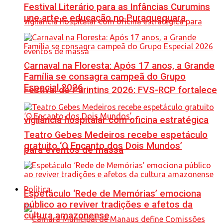
Festival Literário para as Infâncias Curumins
une arte e educação no Puraquequara
Carnaval na Floresta: Após 17 anos, a Grande
Família se consagra campeã do Grupo
Especial 2026
Festival de Parintins 2026: FVS-RCP fortalece
vigilância hospitalar com oficina estratégica
Teatro Gebes Medeiros recebe espetáculo
gratuito ‘O Encanto dos Dois Mundos’
para eventos de massa
Política
Espetáculo ‘Rede de Memórias’ emociona
público ao reviver tradições e afetos da
cultura amazonense