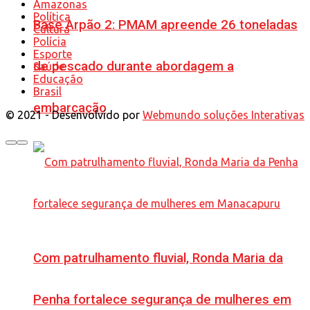
Amazonas
Política
Base Arpão 2: PMAM apreende 26 toneladas
Cultura
Polícia
Esporte
de pescado durante abordagem a
Saúde
Educação
Brasil
embarcação
© 2021 - Desenvolvido por
Webmundo soluções Interativas
Com patrulhamento fluvial, Ronda Maria da
Penha fortalece segurança de mulheres em