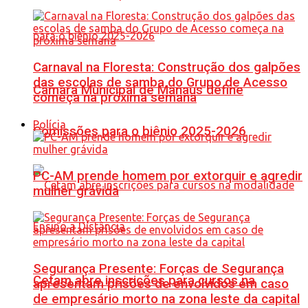
Carnaval na Floresta: Construção dos galpões
das escolas de samba do Grupo de Acesso
Câmara Municipal de Manaus define
começa na próxima semana
Polícia
Comissões para o biênio 2025-2026
PC-AM prende homem por extorquir e agredir
mulher grávida
Segurança Presente: Forças de Segurança
Cetam abre inscrições para cursos na
apresentam prisões de envolvidos em caso
de empresário morto na zona leste da capital