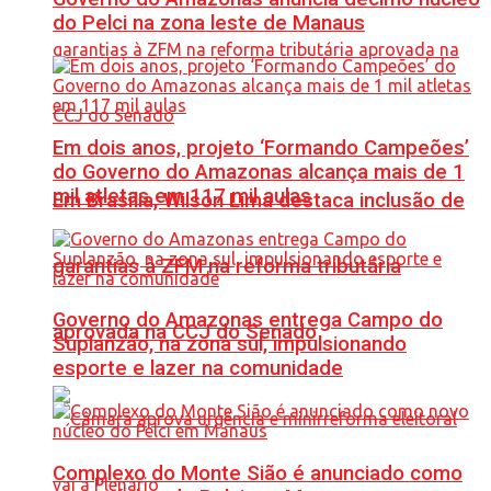
do Pelci na zona leste de Manaus
Em dois anos, projeto ‘Formando Campeões’
do Governo do Amazonas alcança mais de 1
mil atletas em 117 mil aulas
Em Brasília, Wilson Lima destaca inclusão de
garantias à ZFM na reforma tributária
Governo do Amazonas entrega Campo do
aprovada na CCJ do Senado
Suplanzão, na zona sul, impulsionando
esporte e lazer na comunidade
Complexo do Monte Sião é anunciado como