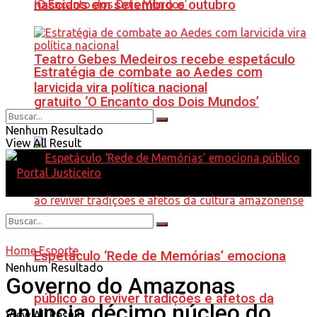
nascidos em setembro e outubro
Teatro Gebes Medeiros recebe espetáculo
Estratégia de combate ao Aedes com
larvicida vira política nacional
gratuito ‘O Encanto dos Dois Mundos’
Nenhum Resultado
View All Result
Home
Esporte
Espetáculo ‘Rede de Memórias’ emociona
Nenhum Resultado
Governo do Amazonas
público ao reviver tradições e afetos da
anuncia décimo núcleo do
View All Result