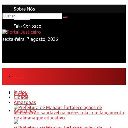
Sobre Nós
Anuncie
Nenhum Resultado
Fale Conosco
View All Result
sexta-feira, 7 agosto, 2026
Início
Início
Cidade
Cidade
Amazonas
Amazonas