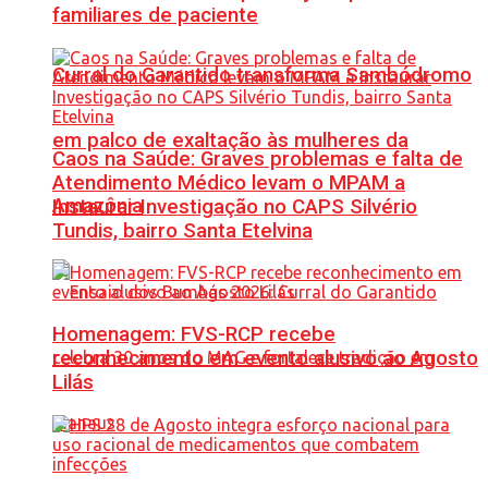
familiares de paciente
Curral do Garantido transforma Sambódromo
em palco de exaltação às mulheres da
Caos na Saúde: Graves problemas e falta de
Atendimento Médico levam o MPAM a
Amazônia
Instaurar Investigação no CAPS Silvério
Tundis, bairro Santa Etelvina
Homenagem: FVS-RCP recebe
reconhecimento em evento alusivo ao Agosto
Lilás