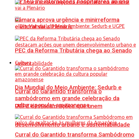
de 160 mil internações hospitalares ao ano
Câmara aprova urgência e minirreforma
eleitoral vai a Plenário
PEC da Reforma Tributária chega ao Senado
Cultura
Dia Mundial do Meio Ambiente: Sedurb e
Curral do Garantido transforma o
sambódromo em grande celebração da
cultura popular amazonense
UGPE destacam ações que unem
desenvolvimento urbano e sustentabilidade
Curral do Garantido transforma Sambódromo