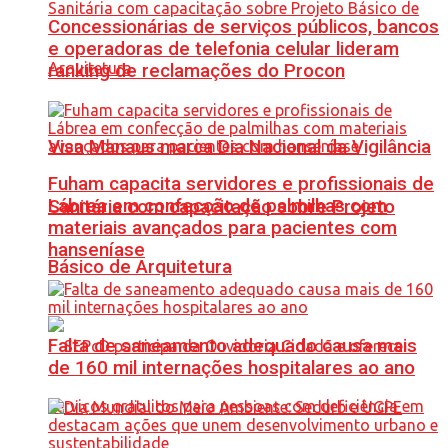
Concessionárias de serviços públicos, bancos
e operadoras de telefonia celular lideram
ranking de reclamações do Procon
Visa Manaus marca Dia Nacional da Vigilância
Fuham capacita servidores e profissionais de
Lábrea em confecção de palmilhas com
Sanitária com capacitação sobre Projeto
materiais avançados para pacientes com
hanseníase
Básico de Arquitetura
Falta de saneamento adequado causa mais
de 160 mil internações hospitalares ao ano