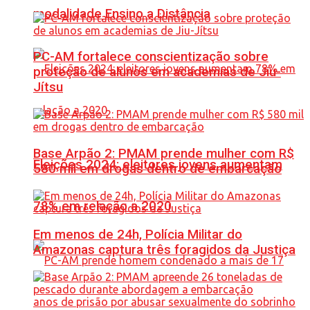
modalidade Ensino a Distância
PC-AM fortalece conscientização sobre
proteção de alunos em academias de Jiu-
Jítsu
Base Arpão 2: PMAM prende mulher com R$
Eleições 2024: eleitores jovens aumentam
580 mil em drogas dentro de embarcação
78% em relação a 2020
Em menos de 24h, Polícia Militar do
Amazonas captura três foragidos da Justiça