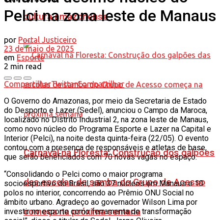
Pelci na zona leste de Manaus
cultura amazonense
por
Portal Justiceiro
23 de maio de 2025
em
Esporte
2 min read
Compartilhar
Twittar
Compartilhar
O Governo do Amazonas, por meio da Secretaria de Estado
do Desporto e Lazer (Sedel), anunciou o Campo da Maroca,
localizado no Distrito Industrial 2, na zona leste de Manaus,
como novo núcleo do Programa Esporte e Lazer na Capital e
Interior (Pelci), na noite desta quinta-feira (22/05). O evento
contou com a presença de responsáveis e atletas de base,
Carnaval na Floresta: Construção dos galpões
que serão beneficiados com 70 novas vagas no espaço.
“Consolidando o Pelci como o maior programa
das escolas de samba do Grupo de Acesso
socioesportivo do Brasil, são 37 núcleos em Manaus e 10
polos no interior, concorrendo ao Prêmio ONU Social no
âmbito urbano. Agradeço ao governador Wilson Lima por
começa na próxima semana
investir no esporte como ferramenta de transformação