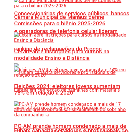
Concessionárias de serviços públicos, bancos
Câmara Municipal de Manaus define
Comissões para o biênio 2025-2026
e operadoras de telefonia celular lideram
ranking de reclamações do Procon
Cetam abre inscrições para cursos na
modalidade Ensino a Distância
Eleições 2024: eleitores jovens aumentam
78% em relação a 2020
PC-AM prende homem condenado a mais de
Fuham capacita servidores e profissionais de