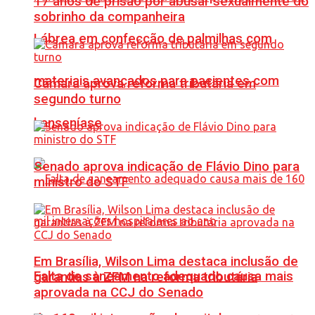
17 anos de prisão por abusar sexualmente do
sobrinho da companheira
Lábrea em confecção de palmilhas com
materiais avançados para pacientes com
Câmara aprova reforma tributária em
segundo turno
hanseníase
Senado aprova indicação de Flávio Dino para
ministro do STF
Em Brasília, Wilson Lima destaca inclusão de
Falta de saneamento adequado causa mais
garantias à ZFM na reforma tributária
aprovada na CCJ do Senado