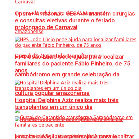
Opera+ Amazonas: SES-AM mantém cirurgias
e consultas eletivas durante o feriado
prolongado de Carnaval
Curral do Garantido transforma o
HPS João Lúcio pede ajuda para localizar
familiares do paciente Fábio Pinheiro, de 75
anos
sambódromo em grande celebração da
cultura popular amazonense
Hospital Delphina Aziz realiza mais três
transplantes em um único dia
Hospital João Lúcio pede ajuda para localizar