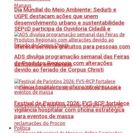
Dia Mundial do Meio Ambiente: Sedurb e
UGPE destacam ações que unem
desenvolvimento urbano e sustentabilidade
SEPcD participa da Ouvidoria Cidadã e
oferece serviços gratuitos para pessoas com
ADS divulga programação semanal das Feiras
de Produtos Regionais com alterações
deficiência em Manaus
devido ao feriado de Corpus Christi
Festival de Parintins 2026: FVS-RCP fortalece
vigilância hospitalar com oficina estratégica
para eventos de massa
Política