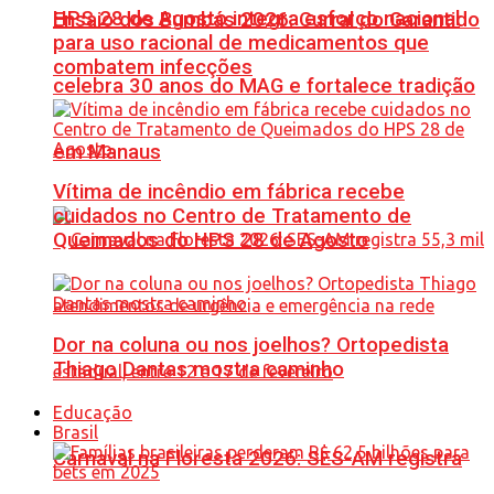
HPS 28 de Agosto integra esforço nacional
Ensaio dos Bumbás 2026: Curral do Garantido
para uso racional de medicamentos que
combatem infecções
celebra 30 anos do MAG e fortalece tradição
em Manaus
Vítima de incêndio em fábrica recebe
cuidados no Centro de Tratamento de
Queimados do HPS 28 de Agosto
Dor na coluna ou nos joelhos? Ortopedista
Thiago Dantas mostra caminho
Educação
Brasil
Carnaval na Floresta 2026: SES-AM registra