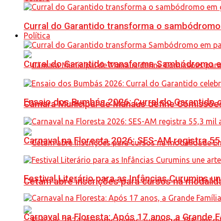
Curral do Garantido transforma o sambódromo
Política
Curral do Garantido transforma Sambódromo e
Ensaio dos Bumbás 2026: Curral do Garantido 
Câmara Municipal de Manaus define Comissões
Carnaval na Floresta 2026: SES-AM registra 55
Festival Literário para as Infâncias Curumins 
Cetam abre inscrições para cursos na modalida
Carnaval na Floresta: Após 17 anos, a Grande