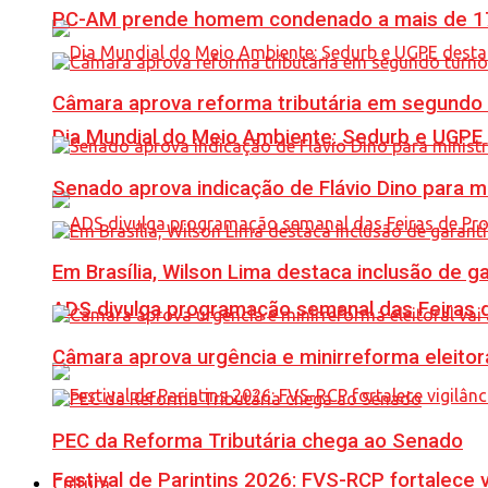
PC-AM prende homem condenado a mais de 17 
Câmara aprova reforma tributária em segundo 
Dia Mundial do Meio Ambiente: Sedurb e UGPE
Senado aprova indicação de Flávio Dino para m
Em Brasília, Wilson Lima destaca inclusão de 
ADS divulga programação semanal das Feiras d
Câmara aprova urgência e minirreforma eleitora
PEC da Reforma Tributária chega ao Senado
Festival de Parintins 2026: FVS-RCP fortalece 
Cultura