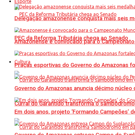
Esporte
Delegação amazonense conquista mais seis me
PEC da Reforma Tributária chega ao Senado
Amazonense é convocado para o Campeonato 
Cultura
Praças esportivas do Governo do Amazonas fo
Governo do Amazonas anuncia décimo núcleo d
Curral do Garantido transforma o sambódromo
Em dois anos, projeto ‘Formando Campeões’ do