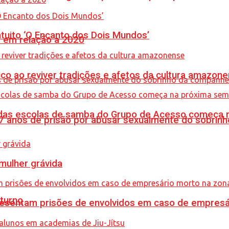
tuito ‘O Encanto dos Dois Mundos’
% em relação a 2020
co ao reviver tradições e afetos da cultura amazon
s das escolas de samba do Grupo de Acesso começa
anos de prisão por abusar sexualmente do sobrinh
mulher grávida
turno
sentam prisões de envolvidos em caso de empresári