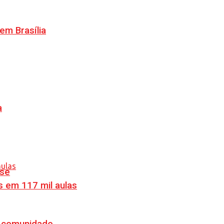
m Brasília
a
nse
s em 117 mil aulas