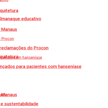
quitetura
almanaque educativo
m Manaus
e reclamações do Procon
quitetura
vançados para pacientes com hanseníase
m Manaus
e sustentabilidade