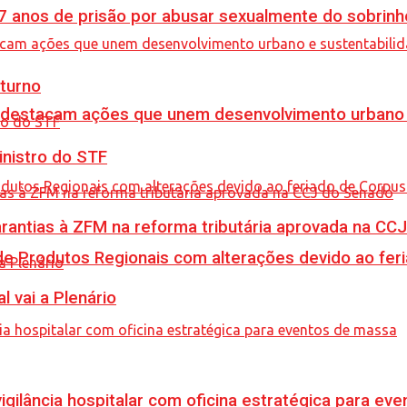
anos de prisão por abusar sexualmente do sobrinh
turno
 destacam ações que unem desenvolvimento urbano 
inistro do STF
garantias à ZFM na reforma tributária aprovada na C
e Produtos Regionais com alterações devido ao feri
l vai a Plenário
vigilância hospitalar com oficina estratégica para e