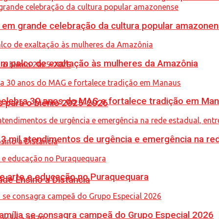
 em grande celebração da cultura popular amazone
m palco de exaltação às mulheres da Amazônia
celebra 30 anos do MAG e fortalece tradição em Ma
 para o biênio 2025-2026
,3 mil atendimentos de urgência e emergência na red
une arte e educação no Puraquequara
de Ensino a Distância
 Família se consagra campeã do Grupo Especial 2026