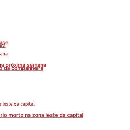
ense
 na próxima semana
o da companheira
o morto na zona leste da capital