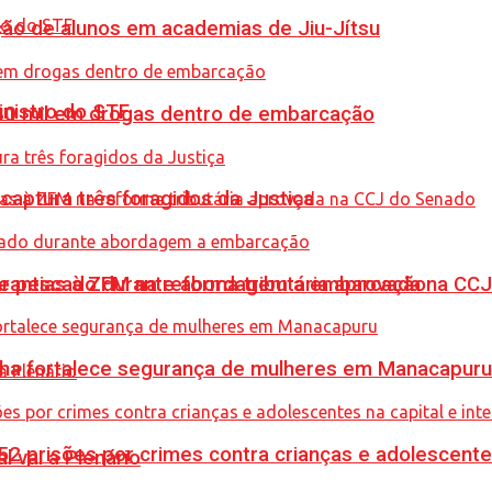
ção de alunos em academias de Jiu-Jítsu
inistro do STF
0 mil em drogas dentro de embarcação
captura três foragidos da Justiça
de pescado durante abordagem a embarcação
garantias à ZFM na reforma tributária aprovada na C
enha fortalece segurança de mulheres em Manacapuru
prisões por crimes contra crianças e adolescentes 
l vai a Plenário