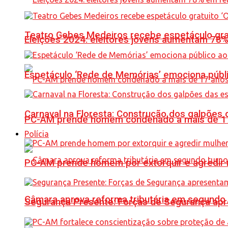
Teatro Gebes Medeiros recebe espetáculo gra
Eleições 2024: eleitores jovens aumentam 78
Espetáculo ‘Rede de Memórias’ emociona públi
Carnaval na Floresta: Construção dos galpõe
PC-AM prende homem condenado a mais de 17 
Polícia
PC-AM prende homem por extorquir e agredir 
Câmara aprova reforma tributária em segundo 
Segurança Presente: Forças de Segurança apre