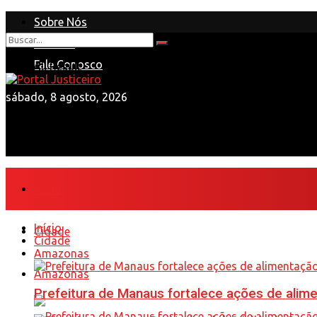
Sobre Nós
Anuncie
Nenhum Resultado
Fale Conosco
View All Result
sábado, 8 agosto, 2026
Início
Início
Cidade
Cidade
Amazonas
Amazonas
Prefeitura de Manaus fortalece ações de ali