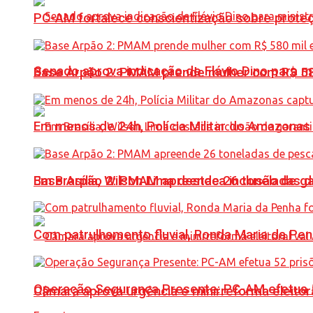
PC-AM fortalece conscientização sobre prote
Senado aprova indicação de Flávio Dino para m
Base Arpão 2: PMAM prende mulher com R$ 58
Em menos de 24h, Polícia Militar do Amazonas 
Base Arpão 2: PMAM apreende 26 toneladas 
Em Brasília, Wilson Lima destaca inclusão de 
Com patrulhamento fluvial, Ronda Maria da P
Operação Segurança Presente: PC-AM efetua 52 
Câmara aprova urgência e minirreforma eleitora