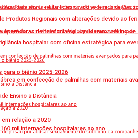
e Produtos Regionais com alterações devido ao feri
e operadoras de telefonia celular lideram ranking d
vigilância hospitalar com oficina estratégica para e
 para o biênio 2025-2026
 Lábrea em confecção de palmilhas com materiais a
de Ensino a Distância
% em relação a 2020
60 mil internações hospitalares ao ano