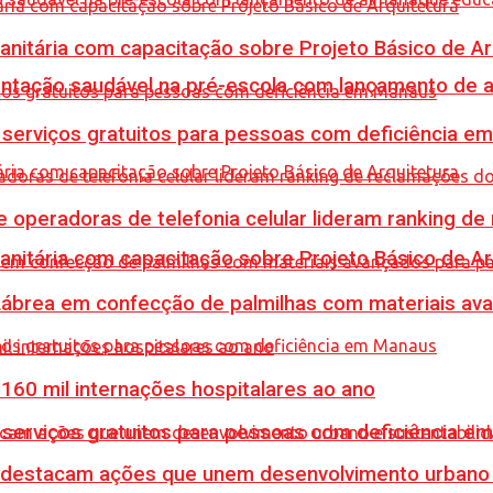
Sanitária com capacitação sobre Projeto Básico de Ar
mentação saudável na pré-escola com lançamento de 
e serviços gratuitos para pessoas com deficiência e
e operadoras de telefonia celular lideram ranking d
Sanitária com capacitação sobre Projeto Básico de Ar
 Lábrea em confecção de palmilhas com materiais a
60 mil internações hospitalares ao ano
e serviços gratuitos para pessoas com deficiência e
 destacam ações que unem desenvolvimento urbano 