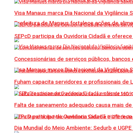
Visa Manaus marca Dia Nacional da Vigilância 
Prefeitura de Manaus fortalece ações de ali
SEPcD participa da Ouvidoria Cidadã e oferec
Concessionárias de serviços públicos, bancos 
Visa Manaus marca Dia Nacional da Vigilância 
Fuham capacita servidores e profissionais de
Falta de saneamento adequado causa mais de 1
SEPcD participa da Ouvidoria Cidadã e oferec
Dia Mundial do Meio Ambiente: Sedurb e UGPE