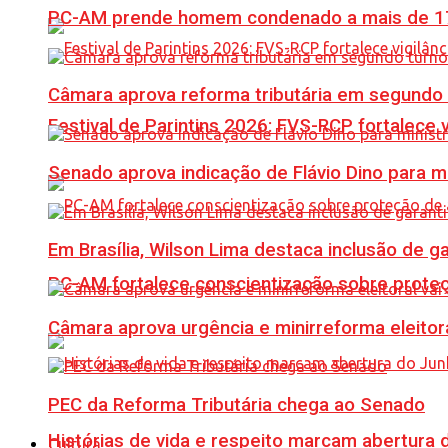
PC-AM prende homem condenado a mais de 17 
Câmara aprova reforma tributária em segundo 
Festival de Parintins 2026: FVS-RCP fortalece 
Senado aprova indicação de Flávio Dino para m
Em Brasília, Wilson Lima destaca inclusão de 
PC-AM fortalece conscientização sobre prote
Câmara aprova urgência e minirreforma eleitora
PEC da Reforma Tributária chega ao Senado
Histórias de vida e respeito marcam abertura
Cultura