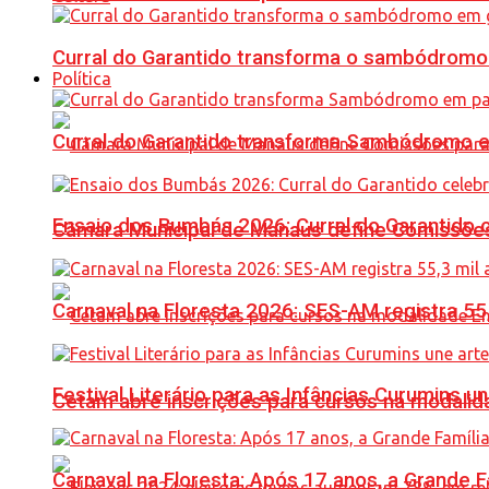
Curral do Garantido transforma o sambódromo
Política
Curral do Garantido transforma Sambódromo e
Ensaio dos Bumbás 2026: Curral do Garantido 
Câmara Municipal de Manaus define Comissões
Carnaval na Floresta 2026: SES-AM registra 55
Festival Literário para as Infâncias Curumins 
Cetam abre inscrições para cursos na modalida
Carnaval na Floresta: Após 17 anos, a Grande