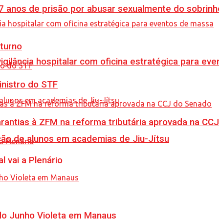
anos de prisão por abusar sexualmente do sobrinh
turno
vigilância hospitalar com oficina estratégica para e
inistro do STF
garantias à ZFM na reforma tributária aprovada na C
ção de alunos em academias de Jiu-Jítsu
l vai a Plenário
 do Junho Violeta em Manaus