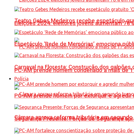
Teatro Gebes Medeiros recebe espetáculo gra
Eleições 2024: eleitores jovens aumentam 78
Espetáculo ‘Rede de Memórias’ emociona públi
Carnaval na Floresta: Construção dos galpõe
PC-AM prende homem condenado a mais de 17 
Polícia
PC-AM prende homem por extorquir e agredir 
Câmara aprova reforma tributária em segundo 
Segurança Presente: Forças de Segurança apre