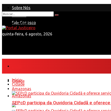
Sobre Nós
Anuncie
Nenhum Resultado
Fale Conosco
View All Result
quinta-feira, 6 agosto, 2026
Início
Início
Cidade
Cidade
Amazonas
Amazonas
SEPcD participa da Ouvidoria Cidadã e oferec