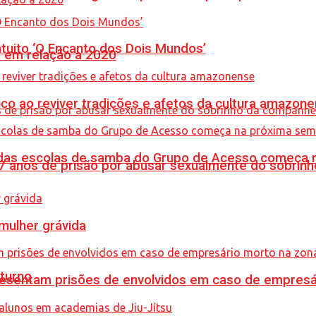
tuito ‘O Encanto dos Dois Mundos’
% em relação a 2020
co ao reviver tradições e afetos da cultura amazon
s das escolas de samba do Grupo de Acesso começa
anos de prisão por abusar sexualmente do sobrinh
mulher grávida
turno
sentam prisões de envolvidos em caso de empresári