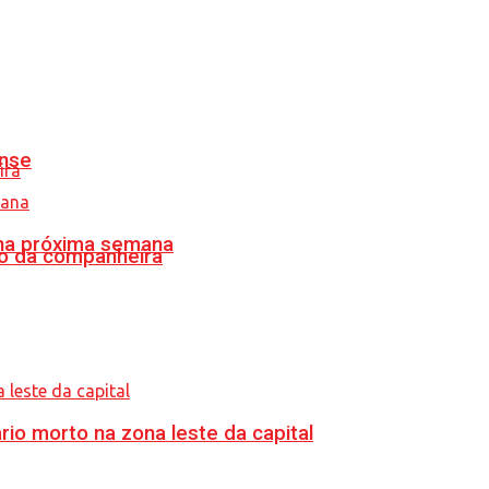
ense
 na próxima semana
o da companheira
o morto na zona leste da capital