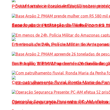
PC-AM fortalece conscientização sobre prote
Senado aprova indicação de Flávio Dino para m
Base Arpão 2: PMAM prende mulher com R$ 58
Em menos de 24h, Polícia Militar do Amazonas 
Base Arpão 2: PMAM apreende 26 toneladas 
Em Brasília, Wilson Lima destaca inclusão de 
Com patrulhamento fluvial, Ronda Maria da P
Operação Segurança Presente: PC-AM efetua 52 
Câmara aprova urgência e minirreforma eleitora