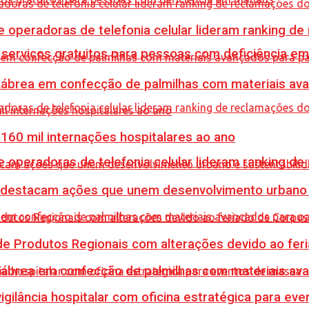
e operadoras de telefonia celular lideram ranking d
e serviços gratuitos para pessoas com deficiência e
 Lábrea em confecção de palmilhas com materiais a
60 mil internações hospitalares ao ano
e operadoras de telefonia celular lideram ranking d
 destacam ações que unem desenvolvimento urbano 
e Produtos Regionais com alterações devido ao feri
 Lábrea em confecção de palmilhas com materiais a
vigilância hospitalar com oficina estratégica para e