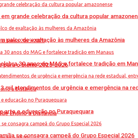
 em grande celebração da cultura popular amazone
m palco de exaltação às mulheres da Amazônia
celebra 30 anos do MAG e fortalece tradição em Ma
 para o biênio 2025-2026
,3 mil atendimentos de urgência e emergência na red
une arte e educação no Puraquequara
de Ensino a Distância
 Família se consagra campeã do Grupo Especial 2026