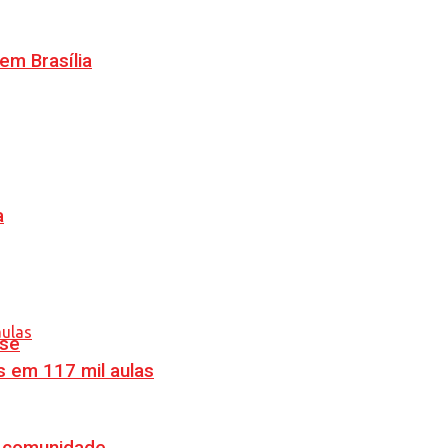
m Brasília
a
nse
s em 117 mil aulas