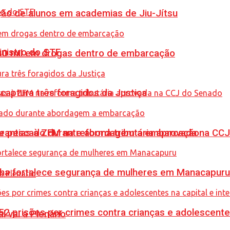
ção de alunos em academias de Jiu-Jítsu
inistro do STF
0 mil em drogas dentro de embarcação
captura três foragidos da Justiça
de pescado durante abordagem a embarcação
garantias à ZFM na reforma tributária aprovada na C
enha fortalece segurança de mulheres em Manacapuru
prisões por crimes contra crianças e adolescentes 
l vai a Plenário