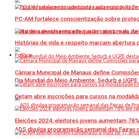
PC-AM fortalece conscientização sobre prote
Falta de saneamento adequado causa mais de 1
Histórias de vida e respeito marcam abertura
Política
Câmara Municipal de Manaus define Comissões
Dia Mundial do Meio Ambiente: Sedurb e UGPE
Cetam abre inscrições para cursos na modalida
Eleições 2024: eleitores jovens aumentam 78
ADS divulga programação semanal das Feiras d