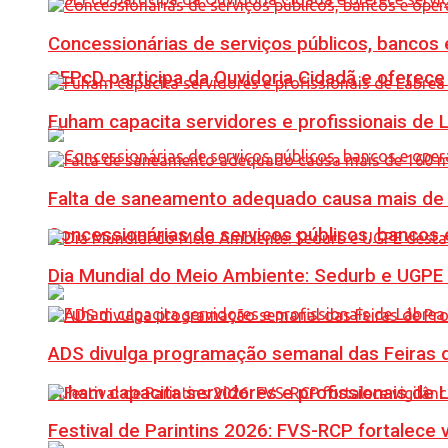
Concessionárias de serviços públicos, bancos 
SEPcD participa da Ouvidoria Cidadã e oferec
Fuham capacita servidores e profissionais de
Falta de saneamento adequado causa mais de 1
Concessionárias de serviços públicos, bancos 
Dia Mundial do Meio Ambiente: Sedurb e UGPE
ADS divulga programação semanal das Feiras d
Fuham capacita servidores e profissionais de
Festival de Parintins 2026: FVS-RCP fortalece 