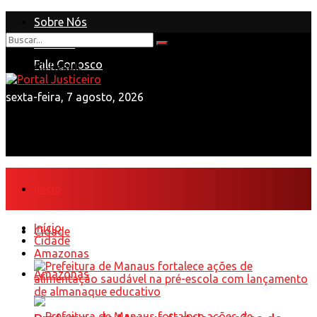
Sobre Nós
Anuncie
Nenhum Resultado
Fale Conosco
View All Result
sexta-feira, 7 agosto, 2026
Início
Início
Cidade
Cidade
Amazonas
Amazonas