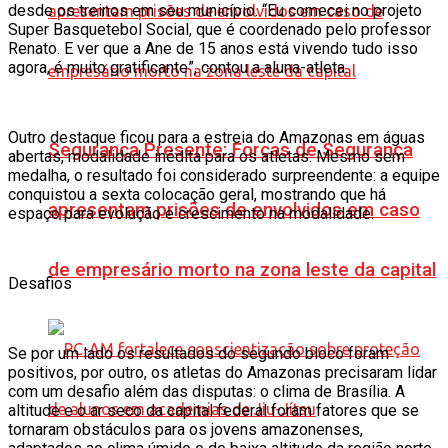
desde os treinos em seu município. “Eu comecei no projeto
Super Basquetebol Social, que é coordenado pelo professor
Renato. E ver que a Ane de 15 anos está vivendo tudo isso
agora, é muito gratificante”, contou a aluna-atleta.
Outro destaque ficou para a estreia do Amazonas em águas
Segurança Presente: Forças de Segurança
abertas, modalidade inédita para os atletas. Mesmo sem
medalha, o resultado foi considerado surpreendente: a equipe
conquistou a sexta colocação geral, mostrando que há
apresentam prisões de envolvidos em caso
espaço para evolução e crescimento na modalidade.
de empresário morto na zona leste da capital
Desafios
Se por um lado os resultados do segundo bloco foram
positivos, por outro, os atletas do Amazonas precisaram lidar
com um desafio além das disputas: o clima de Brasília. A
altitude e o ar seco da capital federal foram fatores que se
tornaram obstáculos para os jovens amazonenses,