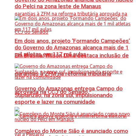
do Pelci na zona leste de Manaus
Em dois anos, projeto ‘Formando Campeões’
do Governo do Amazonas alcança mais de 1
mil atletas em 117 mil aulas
Em Brasília, Wilson Lima destaca inclusão de
garantias à ZFM na reforma tributária
Governo do Amazonas entrega Campo do
aprovada na CCJ do Senado
Suplanzão, na zona sul, impulsionando
esporte e lazer na comunidade
Complexo do Monte Sião é anunciado como