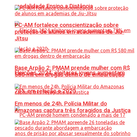
modalidade Ensino a Distância
PC-AM fortalece conscientização sobre
proteção de alunos em academias de Jiu-
Jítsu
Base Arpão 2: PMAM prende mulher com R$
Eleições 2024: eleitores jovens aumentam
580 mil em drogas dentro de embarcação
78% em relação a 2020
Em menos de 24h, Polícia Militar do
Amazonas captura três foragidos da Justiça