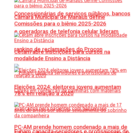
Concessionárias de serviços públicos, bancos
Câmara Municipal de Manaus define
Comissões para o biênio 2025-2026
e operadoras de telefonia celular lideram
ranking de reclamações do Procon
Cetam abre inscrições para cursos na
modalidade Ensino a Distância
Eleições 2024: eleitores jovens aumentam
78% em relação a 2020
PC-AM prende homem condenado a mais de
Fuham capacita servidores e profissionais de