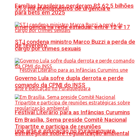
Famílias brasileiras perderam R$ 62,5 bilhões
55,3 mil atendimentos de urgência e
para bets em 2025
emergência na rede estadual, entre 12 e 17
STJ condena ministro Marco Buzzi a perda de
de fevereiro
cargo por crimes sexuais
Governo Lula sofre dupla derrota e perde
comando da CPMI do INSS
Festival Literário para as Infâncias Curumins
Em Brasília, Sema preside Comitê Nacional
Tripartite e participa de reuniões
une arte e educação no Puraquequara
estratégicas sobre regularização ambiental