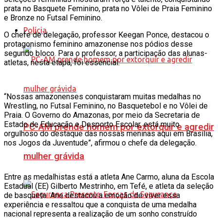
prata no Basquete Feminino, prata no Vôlei de Praia Feminino
e Bronze no Futsal Feminino.
Polícia
O chefe de delegação, professor Keegan Ponce, destacou o
protagonismo feminino amazonense nos pódios desse
segundo bloco. Para o professor, a participação das alunas-
atletas, nesta etapa, foi essencial.
“Nossas amazonenses conquistaram muitas medalhas no
Wrestling, no Futsal Feminino, no Basquetebol e no Vôlei de
Praia. O Governo do Amazonas, por meio da Secretaria de
Estado de Educação e Desporto Escolar, está muito
PC-AM prende homem por extorquir e agredir
orgulhoso do destaque das nossas meninas aqui em Brasília,
nos Jogos da Juventude”, afirmou o chefe da delegação.
mulher grávida
Entre as medalhistas está a atleta Ane Carmo, aluna da Escola
Estadual (EE) Gilberto Mestrinho, em Tefé, e atleta da seleção
de basquete. Ane destacou a emoção de viver essa
experiência e ressaltou que a conquista de uma medalha
nacional representa a realização de um sonho construído