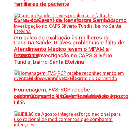
familiares de paciente
Curral do Garantido transforma Sambódromo
em palco de exaltação às mulheres da
Caos na Saúde: Graves problemas e falta de
Atendimento Médico levam o MPAM a
Amazônia
Instaurar Investigação no CAPS Silvério
Tundis, bairro Santa Etelvina
Homenagem: FVS-RCP recebe
reconhecimento em evento alusivo ao Agosto
Lilás