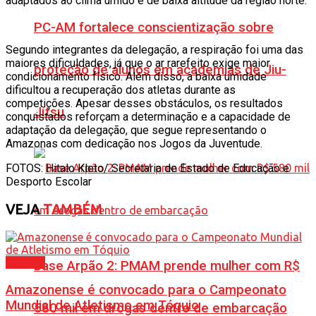
adaptados ao clima úmido e de baixa altitude da região norte.
PC-AM fortalece conscientização sobre
Segundo integrantes da delegação, a respiração foi uma das
maiores dificuldades, já que o ar rarefeito exige maior
proteção de alunos em academias de Jiu-
condicionamento físico. Além disso, a baixa umidade
dificultou a recuperação dos atletas durante as
competições. Apesar desses obstáculos, os resultados
Jítsu
conquistados reforçam a determinação e a capacidade de
adaptação da delegação, que segue representando o
Amazonas com dedicação nos Jogos da Juventude.
FOTOS: Hitalo Kleto/ Secretaria de Estado de Educação e
Desporto Escolar
VEJA
TAMBÉM
Esporte
Base Arpão 2: PMAM prende mulher com R$
Amazonense é convocado para o Campeonato
Mundial de Atletismo em Tóquio
580 mil em drogas dentro de embarcação