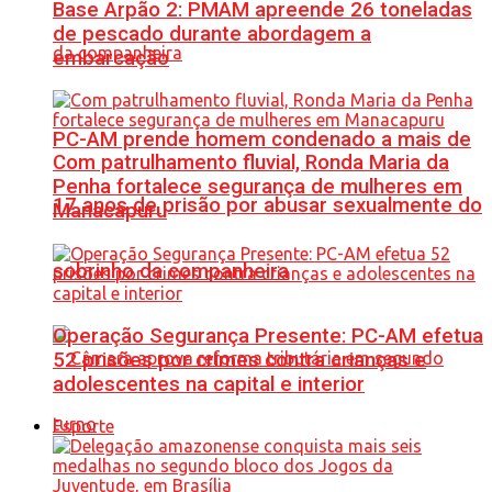
Base Arpão 2: PMAM apreende 26 toneladas
de pescado durante abordagem a
embarcação
PC-AM prende homem condenado a mais de
Com patrulhamento fluvial, Ronda Maria da
Penha fortalece segurança de mulheres em
17 anos de prisão por abusar sexualmente do
Manacapuru
sobrinho da companheira
Operação Segurança Presente: PC-AM efetua
52 prisões por crimes contra crianças e
adolescentes na capital e interior
Esporte