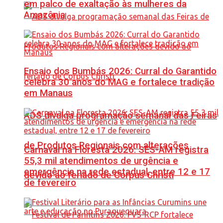
em palco de exaltação às mulheres da
Amazônia
Ensaio dos Bumbás 2026: Curral do Garantido
celebra 30 anos do MAG e fortalece tradição
em Manaus
ADS divulga programação semanal das Feiras
de Produtos Regionais com alterações
Carnaval na Floresta 2026: SES-AM registra
55,3 mil atendimentos de urgência e
emergência na rede estadual, entre 12 e 17
devido ao feriado de Corpus Christi
de fevereiro