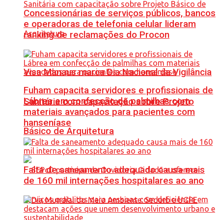
Concessionárias de serviços públicos, bancos
e operadoras de telefonia celular lideram
ranking de reclamações do Procon
Visa Manaus marca Dia Nacional da Vigilância
Fuham capacita servidores e profissionais de
Lábrea em confecção de palmilhas com
Sanitária com capacitação sobre Projeto
materiais avançados para pacientes com
hanseníase
Básico de Arquitetura
Falta de saneamento adequado causa mais
de 160 mil internações hospitalares ao ano