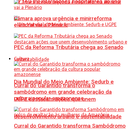
de 160 mil internações hospitalares ao ano
Câmara aprova urgência e minirreforma
eleitoral vai a Plenário
PEC da Reforma Tributária chega ao Senado
Cultura
Dia Mundial do Meio Ambiente: Sedurb e
Curral do Garantido transforma o
sambódromo em grande celebração da
cultura popular amazonense
UGPE destacam ações que unem
desenvolvimento urbano e sustentabilidade
Curral do Garantido transforma Sambódromo