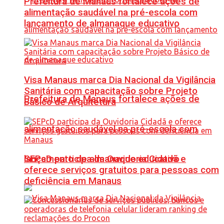
Prefeitura de Manaus fortalece ações de
alimentação saudável na pré-escola com
lançamento de almanaque educativo
Visa Manaus marca Dia Nacional da Vigilância
Sanitária com capacitação sobre Projeto
Prefeitura de Manaus fortalece ações de
Básico de Arquitetura
alimentação saudável na pré-escola com
SEPcD participa da Ouvidoria Cidadã e
lançamento de almanaque educativo
oferece serviços gratuitos para pessoas com
deficiência em Manaus