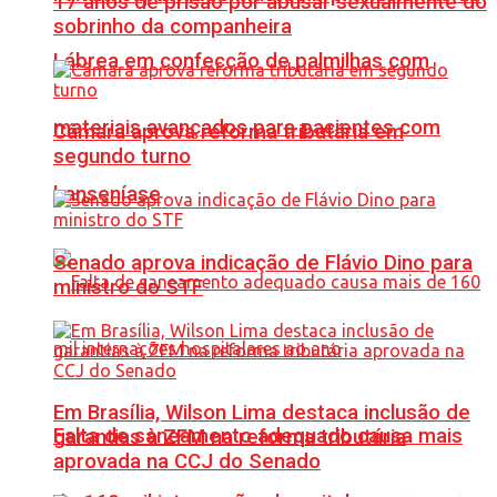
17 anos de prisão por abusar sexualmente do
sobrinho da companheira
Lábrea em confecção de palmilhas com
materiais avançados para pacientes com
Câmara aprova reforma tributária em
segundo turno
hanseníase
Senado aprova indicação de Flávio Dino para
ministro do STF
Em Brasília, Wilson Lima destaca inclusão de
Falta de saneamento adequado causa mais
garantias à ZFM na reforma tributária
aprovada na CCJ do Senado