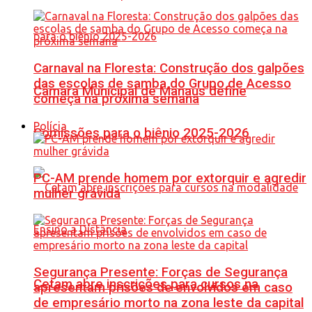
Carnaval na Floresta: Construção dos galpões
das escolas de samba do Grupo de Acesso
Câmara Municipal de Manaus define
começa na próxima semana
Polícia
Comissões para o biênio 2025-2026
PC-AM prende homem por extorquir e agredir
mulher grávida
Segurança Presente: Forças de Segurança
Cetam abre inscrições para cursos na
apresentam prisões de envolvidos em caso
de empresário morto na zona leste da capital