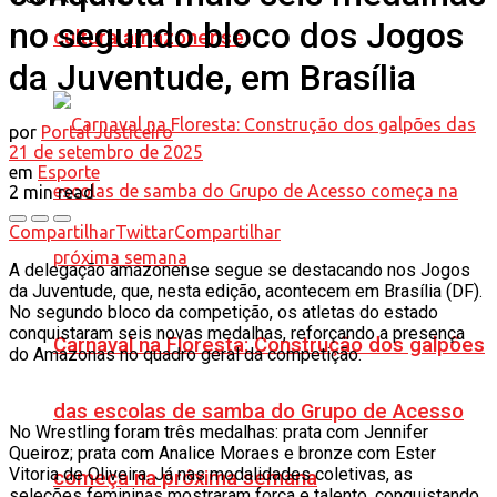
no segundo bloco dos Jogos
cultura amazonense
da Juventude, em Brasília
por
Portal Justiceiro
21 de setembro de 2025
em
Esporte
2 min read
Compartilhar
Twittar
Compartilhar
A delegação amazonense segue se destacando nos Jogos
da Juventude, que, nesta edição, acontecem em Brasília (DF).
No segundo bloco da competição, os atletas do estado
conquistaram seis novas medalhas, reforçando a presença
Carnaval na Floresta: Construção dos galpões
do Amazonas no quadro geral da competição.
das escolas de samba do Grupo de Acesso
No Wrestling foram três medalhas: prata com Jennifer
Queiroz; prata com Analice Moraes e bronze com Ester
Vitoria de Oliveira. Já nas modalidades coletivas, as
começa na próxima semana
seleções femininas mostraram força e talento, conquistando