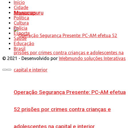
Início
Cidade
Manacapuru
Amazonas
Política
Cultura
Polícia
Esporte
Saúde
Educação
Brasil
© 2021 - Desenvolvido por
Webmundo soluções Interativas
Operação Segurança Presente: PC-AM efetua
52 prisões por crimes contra crianças e
adolescentes na capital e interior