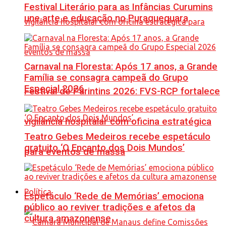
Festival Literário para as Infâncias Curumins
une arte e educação no Puraquequara
Carnaval na Floresta: Após 17 anos, a Grande
Família se consagra campeã do Grupo
Especial 2026
Festival de Parintins 2026: FVS-RCP fortalece
vigilância hospitalar com oficina estratégica
Teatro Gebes Medeiros recebe espetáculo
gratuito ‘O Encanto dos Dois Mundos’
para eventos de massa
Política
Espetáculo ‘Rede de Memórias’ emociona
público ao reviver tradições e afetos da
cultura amazonense