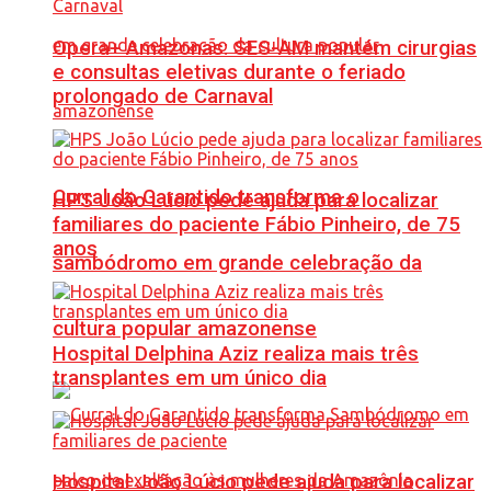
Opera+ Amazonas: SES-AM mantém cirurgias
e consultas eletivas durante o feriado
prolongado de Carnaval
Curral do Garantido transforma o
HPS João Lúcio pede ajuda para localizar
familiares do paciente Fábio Pinheiro, de 75
anos
sambódromo em grande celebração da
cultura popular amazonense
Hospital Delphina Aziz realiza mais três
transplantes em um único dia
Hospital João Lúcio pede ajuda para localizar