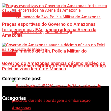
Amazonas
Praças esportivas do Governo do Amazonas
fortalecem os JEAs, encerrados na Arena da
Amazônia
Em menos de 24h, Polícia Militar do
Esporte
Governo do Amazonas anuncia décimo núcleo do
Amazonas captura três foragidos da Justiça
Pelci na zona leste de Manaus
Comente este post
Categorias
Amazonas