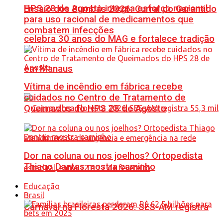
HPS 28 de Agosto integra esforço nacional
Ensaio dos Bumbás 2026: Curral do Garantido
para uso racional de medicamentos que
combatem infecções
celebra 30 anos do MAG e fortalece tradição
em Manaus
Vítima de incêndio em fábrica recebe
cuidados no Centro de Tratamento de
Queimados do HPS 28 de Agosto
Dor na coluna ou nos joelhos? Ortopedista
Thiago Dantas mostra caminho
Educação
Brasil
Carnaval na Floresta 2026: SES-AM registra