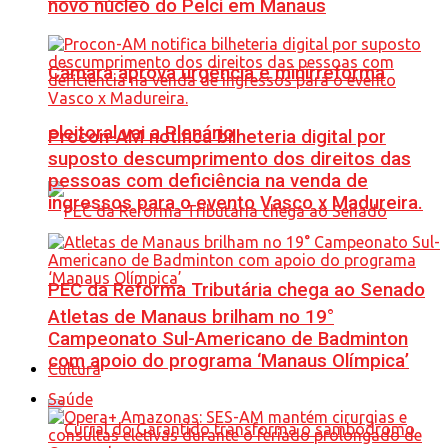
novo núcleo do Pelci em Manaus
Câmara aprova urgência e minirreforma
eleitoral vai a Plenário
Procon-AM notifica bilheteria digital por
suposto descumprimento dos direitos das
pessoas com deficiência na venda de
ingressos para o evento Vasco x Madureira.
PEC da Reforma Tributária chega ao Senado
Atletas de Manaus brilham no 19°
Campeonato Sul-Americano de Badminton
com apoio do programa ‘Manaus Olímpica’
Cultura
Saúde