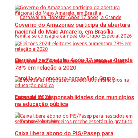
Governo do Amazonas participa da abertura
nacional do Maio Amarelo, em Brasília
Carnaval na Floresta: Após 17 anos, a Grande
Eleições 2024: eleitores jovens aumentam
78% em relação a 2020
Família se consagra campeã do Grupo
Especial 2026
Entenda as responsabilidades dos municípios
na educação pública
Caixa libera abono do PIS/Pasep para