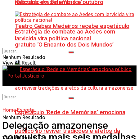
nascidos em setembro e outubro
Teatro Gebes Medeiros recebe espetáculo
Estratégia de combate ao Aedes com
larvicida vira política nacional
gratuito ‘O Encanto dos Dois Mundos’
Nenhum Resultado
View All Result
Home
Esporte
Espetáculo ‘Rede de Memórias’ emociona
Nenhum Resultado
Delegação amazonense
público ao reviver tradições e afetos da
conquista mais seis medalhas
View All Result