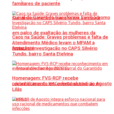
familiares de paciente
Curral do Garantido transforma Sambódromo
em palco de exaltação às mulheres da
Caos na Saúde: Graves problemas e falta de
Atendimento Médico levam o MPAM a
Amazônia
Instaurar Investigação no CAPS Silvério
Tundis, bairro Santa Etelvina
Homenagem: FVS-RCP recebe
reconhecimento em evento alusivo ao Agosto
Lilás