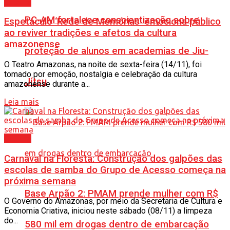
Cultura
PC-AM fortalece conscientização sobre
Espetáculo ‘Rede de Memórias’ emociona público
ao reviver tradições e afetos da cultura
amazonense
proteção de alunos em academias de Jiu-
O Teatro Amazonas, na noite de sexta-feira (14/11), foi
tomado por emoção, nostalgia e celebração da cultura
Jítsu
amazonense durante a...
Leia mais
Cultura
Carnaval na Floresta: Construção dos galpões das
escolas de samba do Grupo de Acesso começa na
próxima semana
Base Arpão 2: PMAM prende mulher com R$
O Governo do Amazonas, por meio da Secretaria de Cultura e
Economia Criativa, iniciou neste sábado (08/11) a limpeza
do...
580 mil em drogas dentro de embarcação