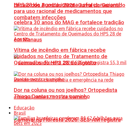
HPS 28 de Agosto integra esforço nacional
Ensaio dos Bumbás 2026: Curral do Garantido
para uso racional de medicamentos que
combatem infecções
celebra 30 anos do MAG e fortalece tradição
em Manaus
Vítima de incêndio em fábrica recebe
cuidados no Centro de Tratamento de
Queimados do HPS 28 de Agosto
Dor na coluna ou nos joelhos? Ortopedista
Thiago Dantas mostra caminho
Educação
Brasil
Carnaval na Floresta 2026: SES-AM registra