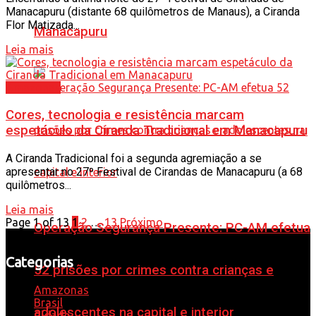
Manacapuru (distante 68 quilômetros de Manaus), a Ciranda
Flor Matizada...
Manacapuru
Leia mais
Amazonas
Cores, tecnologia e resistência marcam
espetáculo da Ciranda Tradicional em Manacapuru
A Ciranda Tradicional foi a segunda agremiação a se
apresentar no 27º Festival de Cirandas de Manacapuru (a 68
quilômetros...
Leia mais
Page 1 of 13
1
2
…
13
Próximo
Operação Segurança Presente: PC-AM efetua
Categorias
52 prisões por crimes contra crianças e
Amazonas
Brasil
adolescentes na capital e interior
Cidade