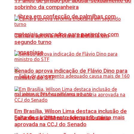
17 anos de prisão por abusar sexualmente do
sobrinho da companheira
Lábrea em confecção de palmilhas com
materiais avançados para pacientes com
Câmara aprova reforma tributária em
segundo turno
hanseníase
Senado aprova indicação de Flávio Dino para
ministro do STF
Em Brasília, Wilson Lima destaca inclusão de
Falta de saneamento adequado causa mais
garantias à ZFM na reforma tributária
aprovada na CCJ do Senado