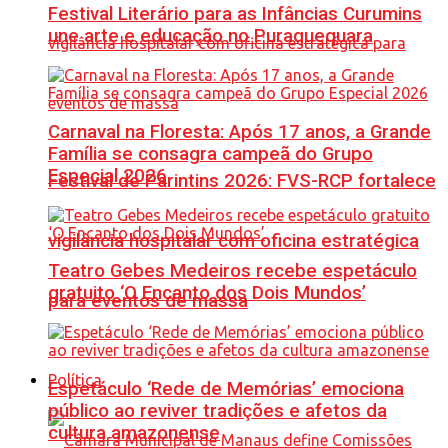
Festival Literário para as Infâncias Curumins
une arte e educação no Puraquequara
Carnaval na Floresta: Após 17 anos, a Grande
Família se consagra campeã do Grupo
Especial 2026
Festival de Parintins 2026: FVS-RCP fortalece
vigilância hospitalar com oficina estratégica
Teatro Gebes Medeiros recebe espetáculo
gratuito ‘O Encanto dos Dois Mundos’
para eventos de massa
Política
Espetáculo ‘Rede de Memórias’ emociona
público ao reviver tradições e afetos da
cultura amazonense