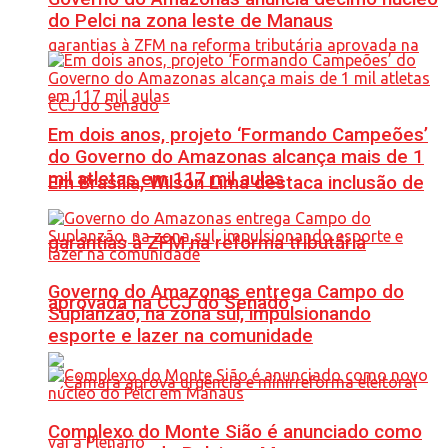
do Pelci na zona leste de Manaus
Em dois anos, projeto ‘Formando Campeões’
do Governo do Amazonas alcança mais de 1
mil atletas em 117 mil aulas
Em Brasília, Wilson Lima destaca inclusão de
garantias à ZFM na reforma tributária
Governo do Amazonas entrega Campo do
aprovada na CCJ do Senado
Suplanzão, na zona sul, impulsionando
esporte e lazer na comunidade
Complexo do Monte Sião é anunciado como