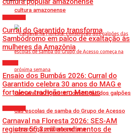
cultura popular amazonense
cultura amazonense
Amazonas
Curral do Garantido transforma
Sambódromo em palco de exaltação às
mulheres da Amazônia
Cultura
Ensaio dos Bumbás 2026: Curral do
Garantido celebra 30 anos do MAG e
fortalece tradição em Manaus
Carnaval na Floresta: Construção dos galpões
Amazonas
das escolas de samba do Grupo de Acesso
Carnaval na Floresta 2026: SES-AM
registra 55,3 mil atendimentos de
começa na próxima semana