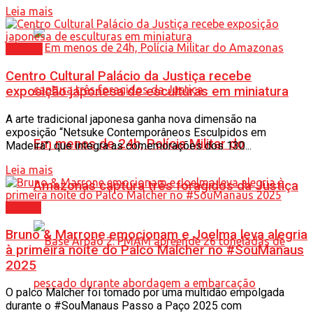
Leia mais
Cultura
Centro Cultural Palácio da Justiça recebe
exposição japonesa de esculturas em miniatura
A arte tradicional japonesa ganha nova dimensão na
exposição “Netsuke Contemporâneos Esculpidos em
Em menos de 24h, Polícia Militar do
Madeira”, que integra as comemorações dos 130...
Leia mais
Amazonas captura três foragidos da Justiça
Cidade
Bruno & Marrone emocionam e Joelma leva alegria
à primeira noite do Palco Malcher no #SouManaus
2025
O palco Malcher foi tomado por uma multidão empolgada
durante o #SouManaus Passo a Paço 2025 com