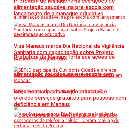
Prefeitura de Manaus fortalece ações de
alimentação saudável na pré-escola com
lançamento de almanaque educativo
Visa Manaus marca Dia Nacional da Vigilância
Sanitária com capacitação sobre Projeto
Prefeitura de Manaus fortalece ações de
Básico de Arquitetura
alimentação saudável na pré-escola com
SEPcD participa da Ouvidoria Cidadã e
lançamento de almanaque educativo
oferece serviços gratuitos para pessoas com
deficiência em Manaus