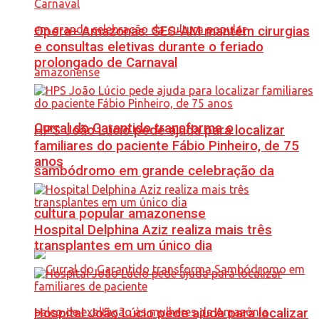
Opera+ Amazonas: SES-AM mantém cirurgias
e consultas eletivas durante o feriado
prolongado de Carnaval
Curral do Garantido transforma o
HPS João Lúcio pede ajuda para localizar
familiares do paciente Fábio Pinheiro, de 75
anos
sambódromo em grande celebração da
cultura popular amazonense
Hospital Delphina Aziz realiza mais três
transplantes em um único dia
Hospital João Lúcio pede ajuda para localizar