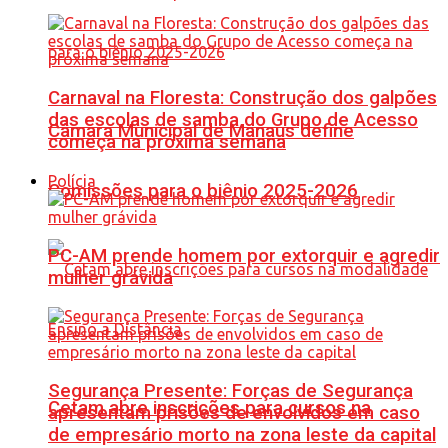
Carnaval na Floresta: Construção dos galpões
das escolas de samba do Grupo de Acesso
Câmara Municipal de Manaus define
começa na próxima semana
Polícia
Comissões para o biênio 2025-2026
PC-AM prende homem por extorquir e agredir
mulher grávida
Segurança Presente: Forças de Segurança
Cetam abre inscrições para cursos na
apresentam prisões de envolvidos em caso
de empresário morto na zona leste da capital