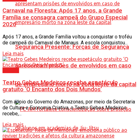
Carnaval na Floresta: Após 17 anos, a Grande
Família se consagra campeã do Grupo Especial
2026
Após 17 anos, a Grande Família voltou a conquistar o troféu
de campeã do Carnaval de Manaus. A escola conquistou...
Segurança Presente: Forças de Segurança
Leia mais
apresentam prisões de envolvidos em caso
Cultura
Teatro Gebes Medeiros recebe espetáculo
de empresário morto na zona leste da capital
gratuito ‘O Encanto dos Dois Mundos’
Com apoio do Governo do Amazonas, por meio da Secretaria
de Cultura e Economia Criativa, o Teatro Gebes Medeiros
recebe,...
Leia mais