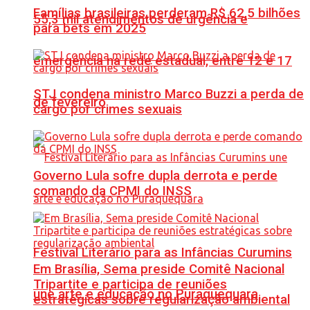
Famílias brasileiras perderam R$ 62,5 bilhões
55,3 mil atendimentos de urgência e
para bets em 2025
emergência na rede estadual, entre 12 e 17
STJ condena ministro Marco Buzzi a perda de
de fevereiro
cargo por crimes sexuais
Governo Lula sofre dupla derrota e perde
comando da CPMI do INSS
Festival Literário para as Infâncias Curumins
Em Brasília, Sema preside Comitê Nacional
Tripartite e participa de reuniões
une arte e educação no Puraquequara
estratégicas sobre regularização ambiental