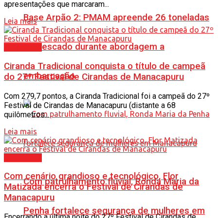
apresentações que marcaram...
Base Arpão 2: PMAM apreende 26 toneladas
Leia mais
de pescado durante abordagem a
Amazonas
Ciranda Tradicional conquista o título de campeã
embarcação
do 27º Festival de Cirandas de Manacapuru
Com 279,7 pontos, a Ciranda Tradicional foi a campeã do 27º
Festival de Cirandas de Manacapuru (distante a 68
quilômetros...
Leia mais
Amazonas
Com cenário grandioso e tecnológico, Flor
Com patrulhamento fluvial, Ronda Maria da
Matizada encerra o Festival de Cirandas de
Manacapuru
Penha fortalece segurança de mulheres em
Encerrando a última noite do 27º Festival de Cirandas de