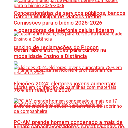
Concessionárias de serviços públicos, bancos
Câmara Municipal de Manaus define
Comissões para o biênio 2025-2026
e operadoras de telefonia celular lideram
ranking de reclamações do Procon
Cetam abre inscrições para cursos na
modalidade Ensino a Distância
Eleições 2024: eleitores jovens aumentam
78% em relação a 2020
PC-AM prende homem condenado a mais de
Fuham capacita servidores e profissionais de