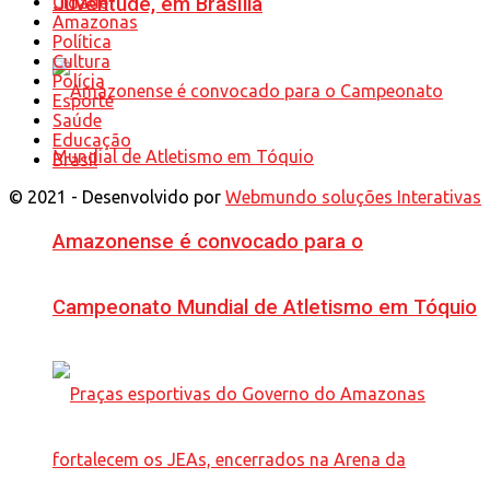
Cidade
Juventude, em Brasília
Amazonas
Política
Cultura
Polícia
Esporte
Saúde
Educação
Brasil
© 2021 - Desenvolvido por
Webmundo soluções Interativas
Amazonense é convocado para o
Campeonato Mundial de Atletismo em Tóquio