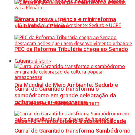
de 160 mil internações hospitalares ao ano
Câmara aprova urgência e minirreforma
eleitoral vai a Plenário
PEC da Reforma Tributária chega ao Senado
Cultura
Dia Mundial do Meio Ambiente: Sedurb e
Curral do Garantido transforma o
sambódromo em grande celebração da
cultura popular amazonense
UGPE destacam ações que unem
desenvolvimento urbano e sustentabilidade
Curral do Garantido transforma Sambódromo