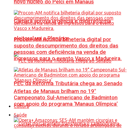
novo núcleo do Pelci em Manaus
Câmara aprova urgência e minirreforma
eleitoral vai a Plenário
Procon-AM notifica bilheteria digital por
suposto descumprimento dos direitos das
pessoas com deficiência na venda de
ingressos para o evento Vasco x Madureira.
PEC da Reforma Tributária chega ao Senado
Atletas de Manaus brilham no 19°
Campeonato Sul-Americano de Badminton
com apoio do programa ‘Manaus Olímpica’
Cultura
Saúde