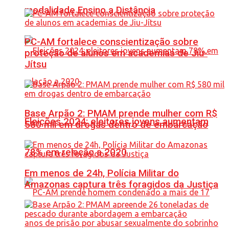
modalidade Ensino a Distância
PC-AM fortalece conscientização sobre
proteção de alunos em academias de Jiu-
Jítsu
Base Arpão 2: PMAM prende mulher com R$
Eleições 2024: eleitores jovens aumentam
580 mil em drogas dentro de embarcação
78% em relação a 2020
Em menos de 24h, Polícia Militar do
Amazonas captura três foragidos da Justiça