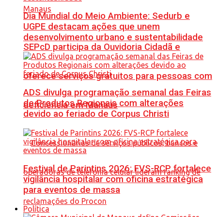
Dia Mundial do Meio Ambiente: Sedurb e
UGPE destacam ações que unem
desenvolvimento urbano e sustentabilidade
SEPcD participa da Ouvidoria Cidadã e
oferece serviços gratuitos para pessoas com
ADS divulga programação semanal das Feiras
de Produtos Regionais com alterações
deficiência em Manaus
devido ao feriado de Corpus Christi
Festival de Parintins 2026: FVS-RCP fortalece
vigilância hospitalar com oficina estratégica
para eventos de massa
Política