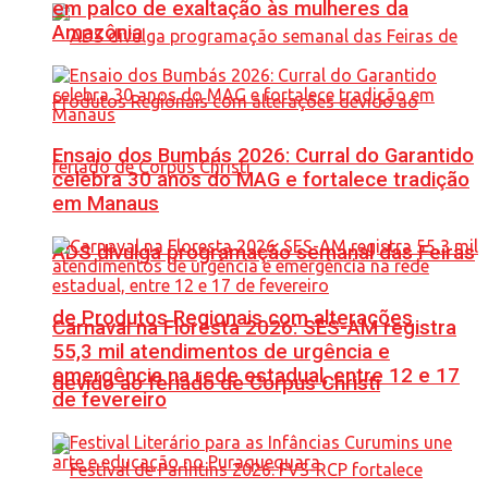
em palco de exaltação às mulheres da
Amazônia
Ensaio dos Bumbás 2026: Curral do Garantido
celebra 30 anos do MAG e fortalece tradição
em Manaus
ADS divulga programação semanal das Feiras
de Produtos Regionais com alterações
Carnaval na Floresta 2026: SES-AM registra
55,3 mil atendimentos de urgência e
emergência na rede estadual, entre 12 e 17
devido ao feriado de Corpus Christi
de fevereiro