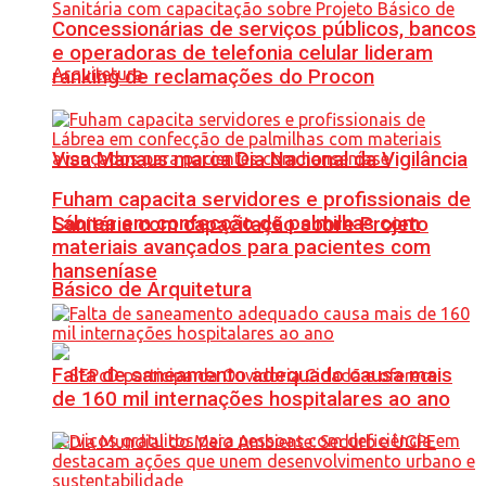
Concessionárias de serviços públicos, bancos
e operadoras de telefonia celular lideram
ranking de reclamações do Procon
Visa Manaus marca Dia Nacional da Vigilância
Fuham capacita servidores e profissionais de
Lábrea em confecção de palmilhas com
Sanitária com capacitação sobre Projeto
materiais avançados para pacientes com
hanseníase
Básico de Arquitetura
Falta de saneamento adequado causa mais
de 160 mil internações hospitalares ao ano