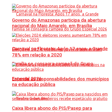
Governo do Amazonas participa da abertura
nacional do Maio Amarelo, em Brasília
Carnaval na Floresta: Após 17 anos, a Grande
Eleições 2024: eleitores jovens aumentam
78% em relação a 2020
Família se consagra campeã do Grupo
Especial 2026
Entenda as responsabilidades dos municípios
na educação pública
Caixa libera abono do PIS/Pasep para