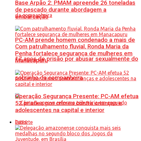
Base Arpão 2: PMAM apreende 26 toneladas
de pescado durante abordagem a
embarcação
PC-AM prende homem condenado a mais de
Com patrulhamento fluvial, Ronda Maria da
Penha fortalece segurança de mulheres em
17 anos de prisão por abusar sexualmente do
Manacapuru
sobrinho da companheira
Operação Segurança Presente: PC-AM efetua
52 prisões por crimes contra crianças e
adolescentes na capital e interior
Esporte