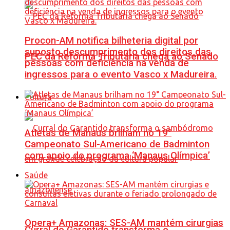
Procon-AM notifica bilheteria digital por
suposto descumprimento dos direitos das
PEC da Reforma Tributária chega ao Senado
pessoas com deficiência na venda de
ingressos para o evento Vasco x Madureira.
Cultura
Atletas de Manaus brilham no 19°
Campeonato Sul-Americano de Badminton
com apoio do programa ‘Manaus Olímpica’
Saúde
Opera+ Amazonas: SES-AM mantém cirurgias
Curral do Garantido transforma o