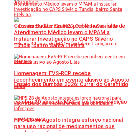
Amazônia
Caos na Saúde: Graves problemas e falta de
Atendimento Médico levam o MPAM a
Instaurar Investigação no CAPS Silvério
Tundis, bairro Santa Etelvina
Homenagem: FVS-RCP recebe
reconhecimento em evento alusivo ao Agosto
Ensaio dos Bumbás 2026: Curral do Garantido
Lilás
celebra 30 anos do MAG e fortalece tradição
em Manaus
HPS 28 de Agosto integra esforço nacional
para uso racional de medicamentos que