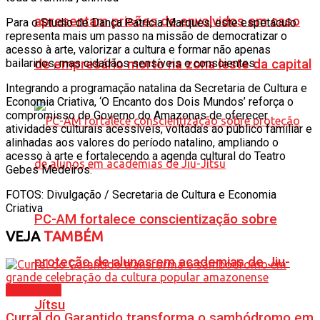
apresentam prisões de envolvidos em caso
Para o Studio de Dança Patrícia Marques, este espetáculo
representa mais um passo na missão de democratizar o
acesso à arte, valorizar a cultura e formar não apenas
de empresário morto na zona leste da capital
bailarinos, mas cidadãos sensíveis e conscientes.
Integrando a programação natalina da Secretaria de Cultura e
Economia Criativa, ‘O Encanto dos Dois Mundos’ reforça o
compromisso do Governo do Amazonas de oferecer
atividades culturais acessíveis, voltadas ao público familiar e
alinhadas aos valores do período natalino, ampliando o
acesso à arte e fortalecendo a agenda cultural do Teatro
Gebes Medeiros.
FOTOS: Divulgação / Secretaria de Cultura e Economia
Criativa
PC-AM fortalece conscientização sobre
VEJA
TAMBÉM
proteção de alunos em academias de Jiu-
Amazonas
Jítsu
Curral do Garantido transforma o sambódromo em