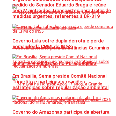
pedido do Senador Eduardo Braga e reúne
com Ministro dos Transportes para tratar de
medidas urgentes, referentes à BR-319
Governo Lula sofre dupla derrota e perde
comando da CPMI do INSS
Festival Literário para as Infâncias Curumins
une arte e educação no Puraquequara
Em Brasília, Sema preside Comitê Nacional
Tripartite e participa de reuniões
estratégicas sobre regularização ambiental
Governo do Amazonas participa da abertura