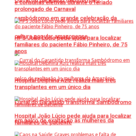
e consultas eletivas durante o feriado
prolongado de Carnaval
sambódromo em grande celebração da
cultura popular amazonense
HPS João Lúcio pede ajuda para localizar
familiares do paciente Fábio Pinheiro, de 75
anos
Hospital Delphina Aziz realiza mais três
transplantes em um único dia
Curral do Garantido transforma Sambódromo
Hospital João Lúcio pede ajuda para localizar
em palco de exaltação às mulheres da
familiares de paciente