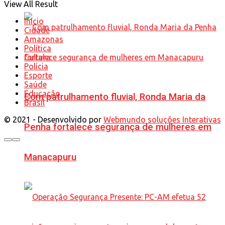
View All Result
Início
Cidade
Amazonas
Política
Cultura
Polícia
Esporte
Saúde
Educação
Com patrulhamento fluvial, Ronda Maria da
Brasil
© 2021 - Desenvolvido por
Webmundo soluções Interativas
Penha fortalece segurança de mulheres em
Manacapuru