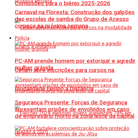
Comissões para o biênio 2025-2026
Carnaval na Floresta: Construção dos galpões
das escolas de samba do Grupo de Acesso
começa na próxima semana
Polícia
PC-AM prende homem por extorquir e agredir
mulher grávida
Cetam abre inscrições para cursos na
modalidade Ensino a Distância
Segurança Presente: Forças de Segurança
apresentam prisões de envolvidos em caso
de empresário morto na zona leste da capital