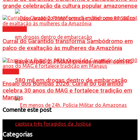
grande celebração da cultura popular amazonense
Amazonas
Curral do Garantido transforma Sambódromo em
palco de exaltação às mulheres da Amazônia
Base Arpão 2: PMAM prende mulher com R$
Cultura
580 mil em drogas dentro de embarcação
Ensaio dos Bumbás 2026: Curral do Garantido
celebra 30 anos do MAG e fortalece tradição em
Manaus
Comente este post
Categorias