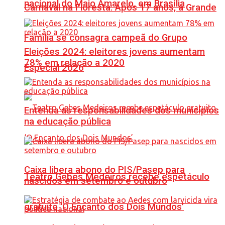
nacional do Maio Amarelo, em Brasília
Carnaval na Floresta: Após 17 anos, a Grande
Família se consagra campeã do Grupo
Eleições 2024: eleitores jovens aumentam
78% em relação a 2020
Especial 2026
Entenda as responsabilidades dos municípios
na educação pública
Caixa libera abono do PIS/Pasep para
Teatro Gebes Medeiros recebe espetáculo
nascidos em setembro e outubro
gratuito ‘O Encanto dos Dois Mundos’