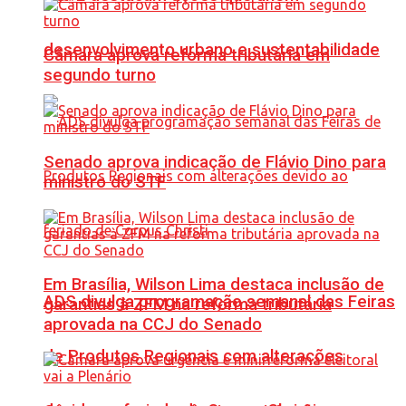
desenvolvimento urbano e sustentabilidade
Câmara aprova reforma tributária em
segundo turno
Senado aprova indicação de Flávio Dino para
ministro do STF
Em Brasília, Wilson Lima destaca inclusão de
ADS divulga programação semanal das Feiras
garantias à ZFM na reforma tributária
aprovada na CCJ do Senado
de Produtos Regionais com alterações