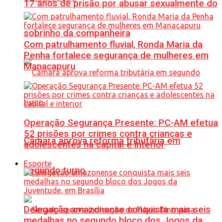
17 anos de prisão por abusar sexualmente do
sobrinho da companheira
Com patrulhamento fluvial, Ronda Maria da
Penha fortalece segurança de mulheres em
Manacapuru
Operação Segurança Presente: PC-AM efetua
52 prisões por crimes contra crianças e
Câmara aprova reforma tributária em
adolescentes na capital e interior
Esporte
segundo turno
Delegação amazonense conquista mais seis
medalhas no segundo bloco dos Jogos da