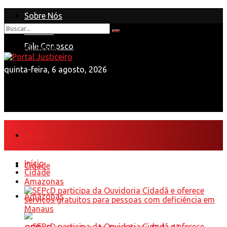
Sobre Nós
Anuncie
Nenhum Resultado
Fale Conosco
View All Result
quinta-feira, 6 agosto, 2026
Início
Início
Cidade
Cidade
Amazonas
Amazonas