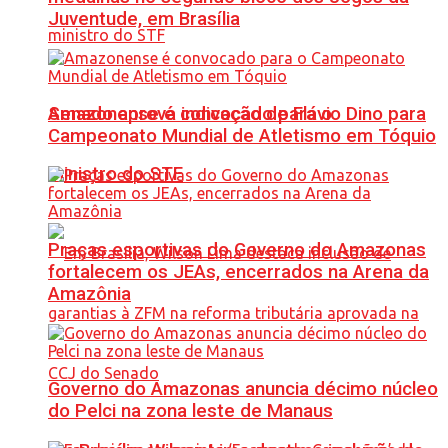
Juventude, em Brasília
Senado aprova indicação de Flávio Dino para
Amazonense é convocado para o
Campeonato Mundial de Atletismo em Tóquio
ministro do STF
Praças esportivas do Governo do Amazonas
fortalecem os JEAs, encerrados na Arena da
Amazônia
Governo do Amazonas anuncia décimo núcleo
do Pelci na zona leste de Manaus