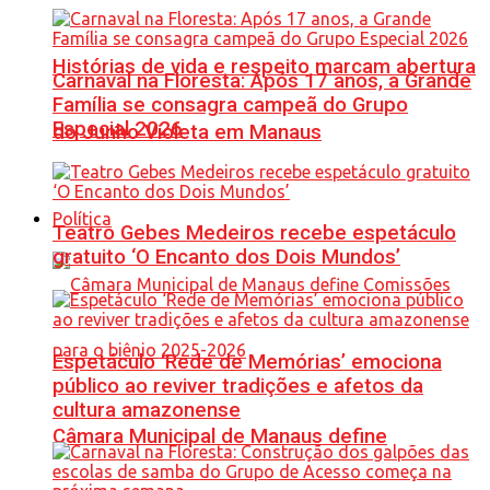
Histórias de vida e respeito marcam abertura
Carnaval na Floresta: Após 17 anos, a Grande
Família se consagra campeã do Grupo
Especial 2026
do Junho Violeta em Manaus
Política
Teatro Gebes Medeiros recebe espetáculo
gratuito ‘O Encanto dos Dois Mundos’
Espetáculo ‘Rede de Memórias’ emociona
público ao reviver tradições e afetos da
cultura amazonense
Câmara Municipal de Manaus define