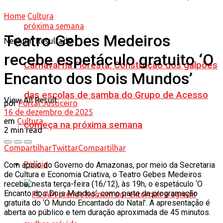
Home
Cultura
Teatro Gebes Medeiros
Nenhum Resultado
recebe espetáculo gratuito ‘O
Carnaval na Floresta: Construção dos galpões
Encanto dos Dois Mundos’
das escolas de samba do Grupo de Acesso
View All Result
por
Portal Justiceiro
16 de dezembro de 2025
em
Cultura
começa na próxima semana
2 min read
Compartilhar
Twittar
Compartilhar
Polícia
Com apoio do Governo do Amazonas, por meio da Secretaria
de Cultura e Economia Criativa, o Teatro Gebes Medeiros
recebe, nesta terça-feira (16/12), às 19h, o espetáculo ‘O
Encanto dos Dois Mundos’, como parte da programação
gratuita do ‘O Mundo Encantado do Natal’. A apresentação é
aberta ao público e tem duração aproximada de 45 minutos.