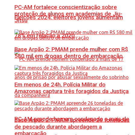
PC-AM fortalece conscientização sobre
proteção de alunos em academias de Jiu-
Eleições 2024: eleitores jovens aumentam
Jítsu
78% em relação a 2020
Base Arpão 2: PMAM prende mulher com R$
580 mil em drogas dentro de embarcação
Em menos de 24h, Polícia Militar do
Amazonas captura três foragidos da Justiça
PC-AM prende homem condenado a mais de
Base Arpão 2: PMAM apreende 26 toneladas
de pescado durante abordagem a
embarcação