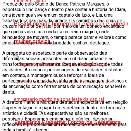
Produzido pelo Studio de Dança Patrícia Marques, o
espetáculo une dança e teatro para contar a história de Clara,
uma jovem que vive em um castelo de luxo, e Lia, uma
trabalhadora das ruas da cidade. Os caminhos das duas se
PC-AM prende homem por extorquir e agredir
cruzam na noite de Natal por meio de um boneco encantado
que ganha vida e as conduz a um reino mágico, onde
brinquedos se movem, o tempo parece parar e valores como
mulher grávida
empatia, coragem e solidariedade ganham destaque.
A proposta do espetáculo parte da observação das
diferenças sociais presentes no cotidiano urbano e as
transforma em uma narrativa acessível ao público de todas
as idades. Ao colocar personagens de realidades distintas
em contato, a montagem busca reforçar a ideia de
pertencimento e igualdade, utilizando a linguagem da dança e
da encenação como ferramentas de comunicação sensível e
direta.
A diretora Patrícia Marques destaca a expectativa em relação
à apresentação e o papel do espetáculo dentro da formação
artística e cidadã. “As expectativas são as melhores
possíveis. Esperamos emocionar o público, despertar
Segurança Presente: Forças de Segurança
reflexões e proporcionar um momento de encantamento para
toda a família”, afirmou