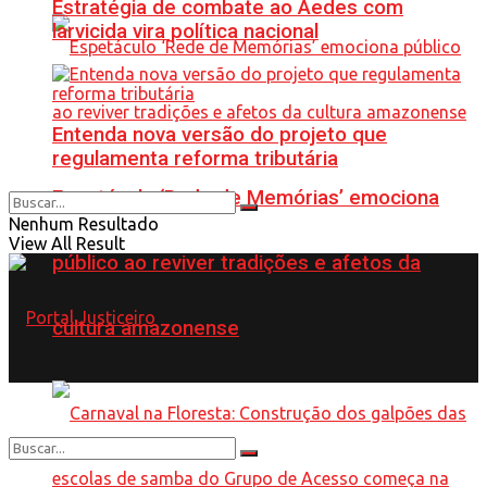
Estratégia de combate ao Aedes com
larvicida vira política nacional
Entenda nova versão do projeto que
regulamenta reforma tributária
Espetáculo ‘Rede de Memórias’ emociona
Nenhum Resultado
View All Result
público ao reviver tradições e afetos da
cultura amazonense