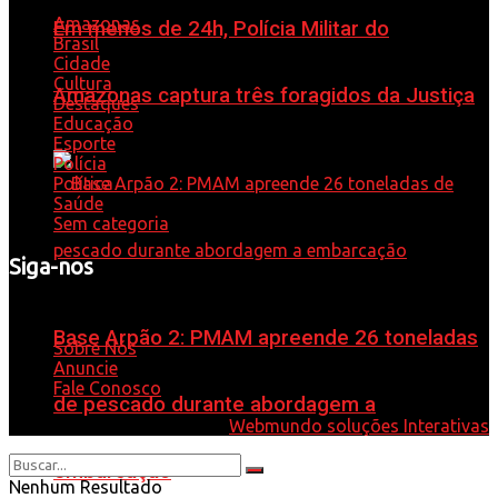
Amazonas
Em menos de 24h, Polícia Militar do
Brasil
Cidade
Cultura
Amazonas captura três foragidos da Justiça
Destaques
Educação
Esporte
Polícia
Política
Saúde
Sem categoria
Siga-nos
Whatsapp: 92 98584-9575
Base Arpão 2: PMAM apreende 26 toneladas
Sobre Nós
Anuncie
Fale Conosco
de pescado durante abordagem a
© 2021 - Desenvolvido por
Webmundo soluções Interativas
embarcação
Nenhum Resultado