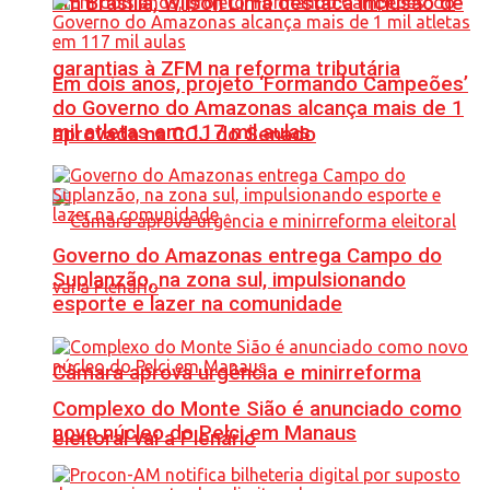
Em Brasília, Wilson Lima destaca inclusão de
garantias à ZFM na reforma tributária
Em dois anos, projeto ‘Formando Campeões’
do Governo do Amazonas alcança mais de 1
mil atletas em 117 mil aulas
aprovada na CCJ do Senado
Governo do Amazonas entrega Campo do
Suplanzão, na zona sul, impulsionando
esporte e lazer na comunidade
Câmara aprova urgência e minirreforma
Complexo do Monte Sião é anunciado como
novo núcleo do Pelci em Manaus
eleitoral vai a Plenário