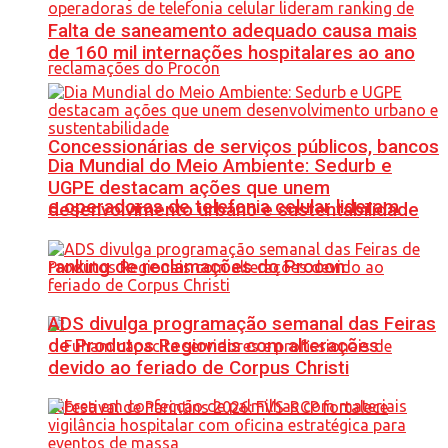
Falta de saneamento adequado causa mais
de 160 mil internações hospitalares ao ano
Concessionárias de serviços públicos, bancos
Dia Mundial do Meio Ambiente: Sedurb e
UGPE destacam ações que unem
e operadoras de telefonia celular lideram
desenvolvimento urbano e sustentabilidade
ranking de reclamações do Procon
ADS divulga programação semanal das Feiras
de Produtos Regionais com alterações
devido ao feriado de Corpus Christi