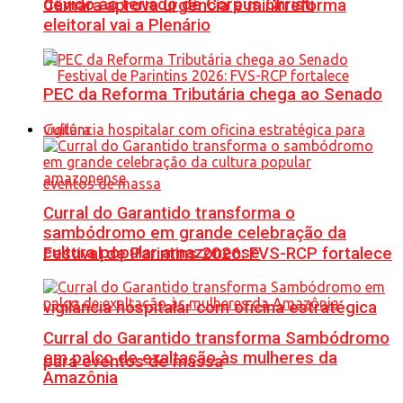
devido ao feriado de Corpus Christi
Câmara aprova urgência e minirreforma
eleitoral vai a Plenário
PEC da Reforma Tributária chega ao Senado
Cultura
Curral do Garantido transforma o
sambódromo em grande celebração da
cultura popular amazonense
Festival de Parintins 2026: FVS-RCP fortalece
vigilância hospitalar com oficina estratégica
Curral do Garantido transforma Sambódromo
em palco de exaltação às mulheres da
para eventos de massa
Amazônia