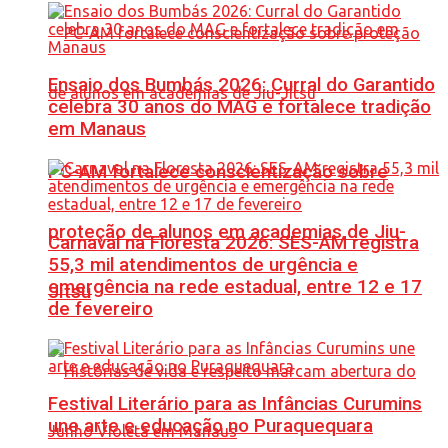
Ensaio dos Bumbás 2026: Curral do Garantido
celebra 30 anos do MAG e fortalece tradição
em Manaus
PC-AM fortalece conscientização sobre
proteção de alunos em academias de Jiu-
Carnaval na Floresta 2026: SES-AM registra
55,3 mil atendimentos de urgência e
emergência na rede estadual, entre 12 e 17
Jítsu
de fevereiro
Festival Literário para as Infâncias Curumins
une arte e educação no Puraquequara