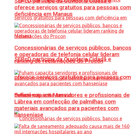
SEPcD participa da Ouvidoria Cidadã e
oferece serviços gratuitos para pessoas com
deficiência em Manaus
Concessionárias de serviços públicos, bancos
e operadoras de telefonia celular lideram
SEPcD participa da Ouvidoria Cidadã e
ranking de reclamações do Procon
oferece serviços gratuitos para pessoas com
Fuham capacita servidores e profissionais de
deficiência em Manaus
Lábrea em confecção de palmilhas com
materiais avançados para pacientes com
hanseníase