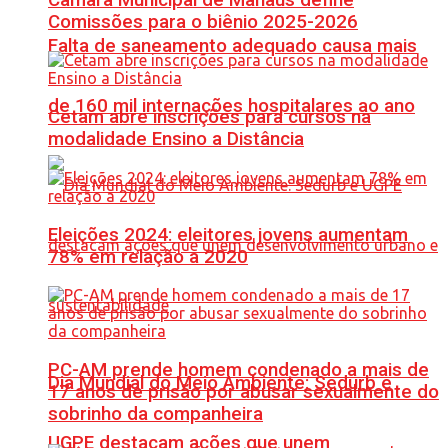
Comissões para o biênio 2025-2026
Falta de saneamento adequado causa mais
de 160 mil internações hospitalares ao ano
Cetam abre inscrições para cursos na
modalidade Ensino a Distância
Eleições 2024: eleitores jovens aumentam
78% em relação a 2020
PC-AM prende homem condenado a mais de
Dia Mundial do Meio Ambiente: Sedurb e
17 anos de prisão por abusar sexualmente do
sobrinho da companheira
UGPE destacam ações que unem