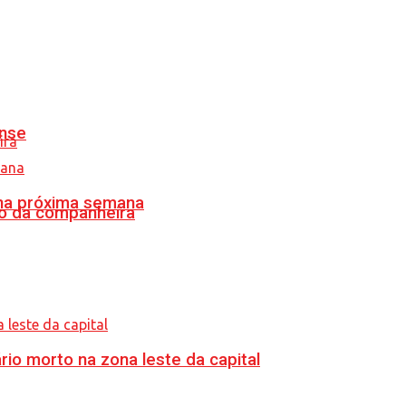
ense
 na próxima semana
o da companheira
o morto na zona leste da capital