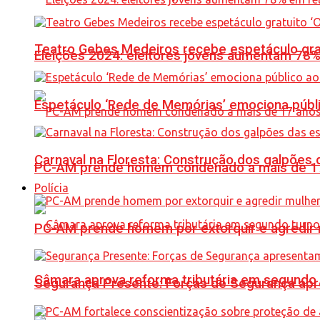
Teatro Gebes Medeiros recebe espetáculo gra
Eleições 2024: eleitores jovens aumentam 78
Espetáculo ‘Rede de Memórias’ emociona públi
Carnaval na Floresta: Construção dos galpõe
PC-AM prende homem condenado a mais de 17 
Polícia
PC-AM prende homem por extorquir e agredir 
Câmara aprova reforma tributária em segundo 
Segurança Presente: Forças de Segurança apre