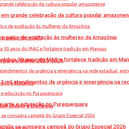
 em grande celebração da cultura popular amazone
m palco de exaltação às mulheres da Amazônia
celebra 30 anos do MAG e fortalece tradição em Ma
 para o biênio 2025-2026
,3 mil atendimentos de urgência e emergência na red
une arte e educação no Puraquequara
de Ensino a Distância
 Família se consagra campeã do Grupo Especial 2026