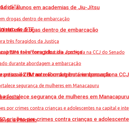
ção de alunos em academias de Jiu-Jítsu
inistro do STF
0 mil em drogas dentro de embarcação
captura três foragidos da Justiça
de pescado durante abordagem a embarcação
garantias à ZFM na reforma tributária aprovada na C
enha fortalece segurança de mulheres em Manacapuru
prisões por crimes contra crianças e adolescentes 
l vai a Plenário