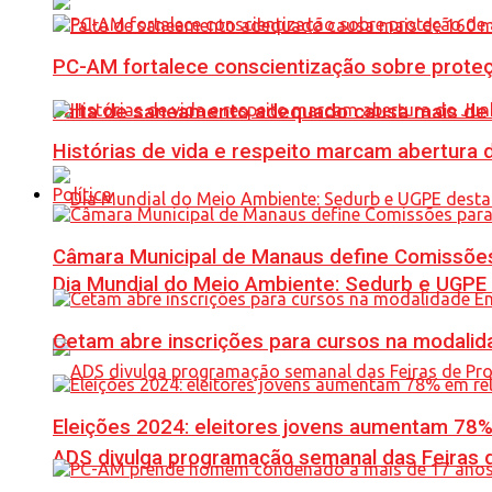
PC-AM fortalece conscientização sobre prote
Falta de saneamento adequado causa mais de 1
Histórias de vida e respeito marcam abertura
Política
Câmara Municipal de Manaus define Comissões
Dia Mundial do Meio Ambiente: Sedurb e UGPE
Cetam abre inscrições para cursos na modalida
Eleições 2024: eleitores jovens aumentam 78
ADS divulga programação semanal das Feiras d