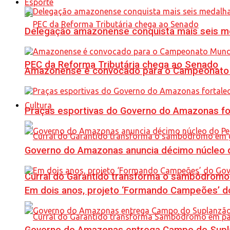
Esporte
Delegação amazonense conquista mais seis me
PEC da Reforma Tributária chega ao Senado
Amazonense é convocado para o Campeonato 
Cultura
Praças esportivas do Governo do Amazonas fo
Governo do Amazonas anuncia décimo núcleo d
Curral do Garantido transforma o sambódromo
Em dois anos, projeto ‘Formando Campeões’ do