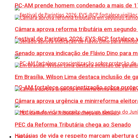
PC-AM prende homem condenado a mais de 17 
Câmara aprova reforma tributária em segundo 
Festival de Parintins 2026: FVS-RCP fortalece 
Senado aprova indicação de Flávio Dino para m
Em Brasília, Wilson Lima destaca inclusão de 
PC-AM fortalece conscientização sobre prote
Câmara aprova urgência e minirreforma eleitora
PEC da Reforma Tributária chega ao Senado
Histórias de vida e respeito marcam abertura
Cultura