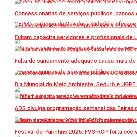
Concessionárias de serviços públicos, bancos 
SEPcD participa da Ouvidoria Cidadã e oferec
Fuham capacita servidores e profissionais de
Falta de saneamento adequado causa mais de 1
Concessionárias de serviços públicos, bancos 
Dia Mundial do Meio Ambiente: Sedurb e UGPE
ADS divulga programação semanal das Feiras d
Fuham capacita servidores e profissionais de
Festival de Parintins 2026: FVS-RCP fortalece 