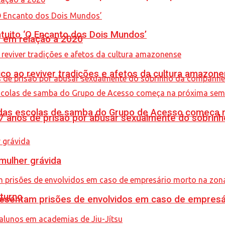
tuito ‘O Encanto dos Dois Mundos’
% em relação a 2020
co ao reviver tradições e afetos da cultura amazon
s das escolas de samba do Grupo de Acesso começa
anos de prisão por abusar sexualmente do sobrinh
mulher grávida
turno
sentam prisões de envolvidos em caso de empresári