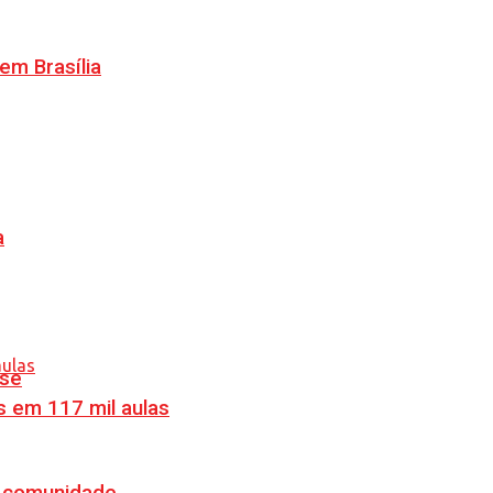
m Brasília
a
nse
s em 117 mil aulas