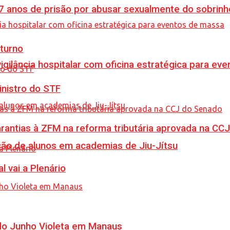
anos de prisão por abusar sexualmente do sobrinh
turno
vigilância hospitalar com oficina estratégica para e
inistro do STF
garantias à ZFM na reforma tributária aprovada na C
ção de alunos em academias de Jiu-Jítsu
l vai a Plenário
 do Junho Violeta em Manaus