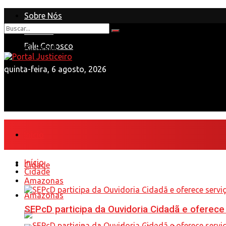
Sobre Nós
Anuncie
Nenhum Resultado
Fale Conosco
View All Result
quinta-feira, 6 agosto, 2026
Início
Início
Cidade
Cidade
Amazonas
Amazonas
SEPcD participa da Ouvidoria Cidadã e oferec