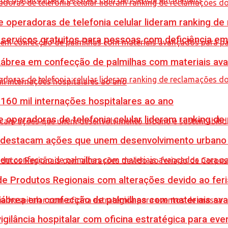
e operadoras de telefonia celular lideram ranking d
e serviços gratuitos para pessoas com deficiência e
 Lábrea em confecção de palmilhas com materiais a
60 mil internações hospitalares ao ano
e operadoras de telefonia celular lideram ranking d
 destacam ações que unem desenvolvimento urbano 
e Produtos Regionais com alterações devido ao feri
 Lábrea em confecção de palmilhas com materiais a
vigilância hospitalar com oficina estratégica para e