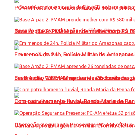
PC-AM fortalece conscientização sobre prote
Senado aprova indicação de Flávio Dino para m
Base Arpão 2: PMAM prende mulher com R$ 58
Em menos de 24h, Polícia Militar do Amazonas 
Base Arpão 2: PMAM apreende 26 toneladas 
Em Brasília, Wilson Lima destaca inclusão de 
Com patrulhamento fluvial, Ronda Maria da P
Operação Segurança Presente: PC-AM efetua 52 
Câmara aprova urgência e minirreforma eleitora