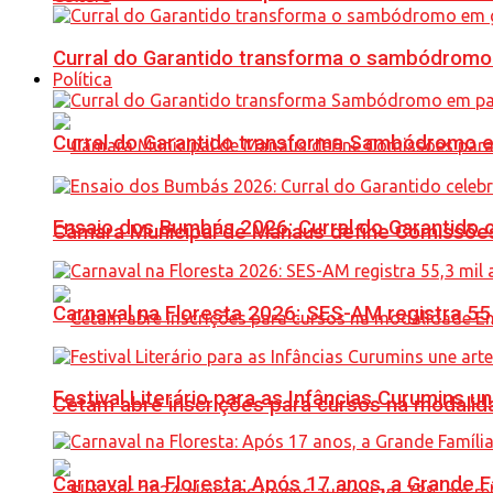
Curral do Garantido transforma o sambódromo
Política
Curral do Garantido transforma Sambódromo e
Ensaio dos Bumbás 2026: Curral do Garantido 
Câmara Municipal de Manaus define Comissões
Carnaval na Floresta 2026: SES-AM registra 55
Festival Literário para as Infâncias Curumins 
Cetam abre inscrições para cursos na modalida
Carnaval na Floresta: Após 17 anos, a Grande