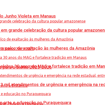
 do Junho Violeta em Manaus
 em grande celebração da cultura popular amazone
m palco de exaltação às mulheres da Amazônia
celebra 30 anos do MAG e fortalece tradição em Ma
 para o biênio 2025-2026
,3 mil atendimentos de urgência e emergência na red
une arte e educação no Puraquequara
de Ensino a Distância