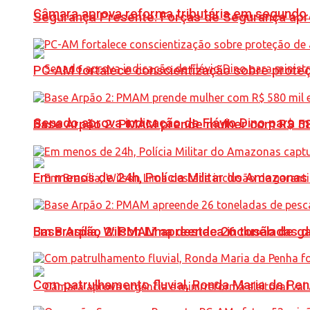
Câmara aprova reforma tributária em segundo 
Segurança Presente: Forças de Segurança apre
PC-AM fortalece conscientização sobre prote
Senado aprova indicação de Flávio Dino para m
Base Arpão 2: PMAM prende mulher com R$ 58
Em menos de 24h, Polícia Militar do Amazonas 
Base Arpão 2: PMAM apreende 26 toneladas 
Em Brasília, Wilson Lima destaca inclusão de 
Com patrulhamento fluvial, Ronda Maria da P