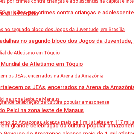
prisões por crimes contra crianças e adolescentes 
l vai a Plenário
dalhas no segundo bloco dos Jogos da Juventude, e
Mundial de Atletismo em Tóquio
rtalecem os JEAs, encerrados na Arena da Amazôni
o Pelci na zona leste de Manaus
 em grande celebração da cultura popular amazone
 Governo do Amazonas alcança mais de 1 mil atleta