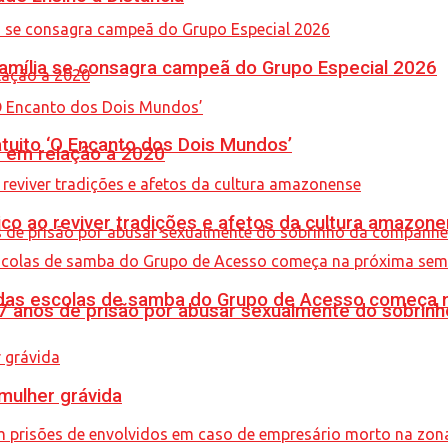
 Família se consagra campeã do Grupo Especial 2026
tuito ‘O Encanto dos Dois Mundos’
% em relação a 2020
co ao reviver tradições e afetos da cultura amazon
s das escolas de samba do Grupo de Acesso começa
anos de prisão por abusar sexualmente do sobrinh
mulher grávida