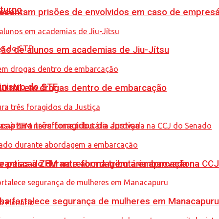
turno
sentam prisões de envolvidos em caso de empresári
ção de alunos em academias de Jiu-Jítsu
inistro do STF
0 mil em drogas dentro de embarcação
captura três foragidos da Justiça
de pescado durante abordagem a embarcação
garantias à ZFM na reforma tributária aprovada na C
enha fortalece segurança de mulheres em Manacapuru