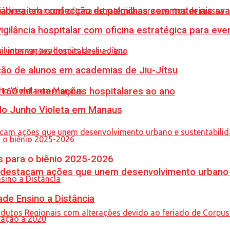
 Lábrea em confecção de palmilhas com materiais a
vigilância hospitalar com oficina estratégica para e
ção de alunos em academias de Jiu-Jítsu
60 mil internações hospitalares ao ano
 do Junho Violeta em Manaus
 para o biênio 2025-2026
 destacam ações que unem desenvolvimento urbano 
de Ensino a Distância