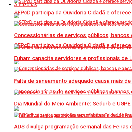
Amazonas
SEPcD participa da Ouvidoria Cidadã e oferec
Concessionárias de serviços públicos, bancos 
SEPcD participa da Ouvidoria Cidadã e oferec
Fuham capacita servidores e profissionais de
Falta de saneamento adequado causa mais de 1
Concessionárias de serviços públicos, bancos 
Dia Mundial do Meio Ambiente: Sedurb e UGPE
ADS divulga programação semanal das Feiras d