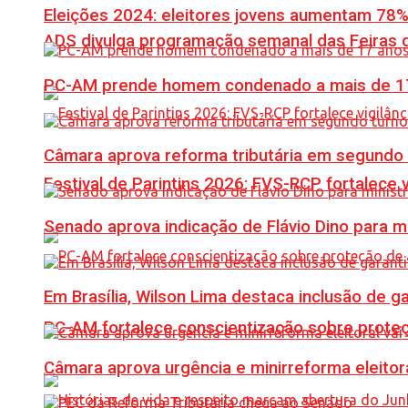
Eleições 2024: eleitores jovens aumentam 78
ADS divulga programação semanal das Feiras d
PC-AM prende homem condenado a mais de 17 
Câmara aprova reforma tributária em segundo 
Festival de Parintins 2026: FVS-RCP fortalece 
Senado aprova indicação de Flávio Dino para m
Em Brasília, Wilson Lima destaca inclusão de 
PC-AM fortalece conscientização sobre prote
Câmara aprova urgência e minirreforma eleitora