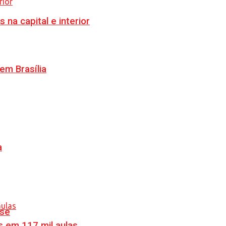
na capital e interior
m Brasília
a
nse
s em 117 mil aulas