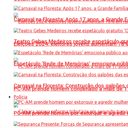
Carnaval na Floresta: Após 17 anos, a Grande
Teatro Gebes Medeiros recebe espetáculo gra
Eleições 2024: eleitores jovens aumentam 78
Espetáculo ‘Rede de Memórias’ emociona públi
Carnaval na Floresta: Construção dos galpõe
PC-AM prende homem condenado a mais de 17 
Polícia
PC-AM prende homem por extorquir e agredir 