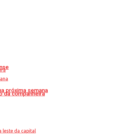
ense
 na próxima semana
o da companheira