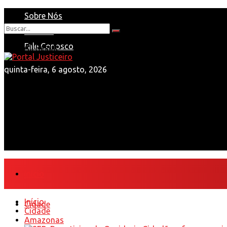
Sobre Nós
Anuncie
Nenhum Resultado
Fale Conosco
View All Result
quinta-feira, 6 agosto, 2026
Início
Início
Cidade
Cidade
Amazonas