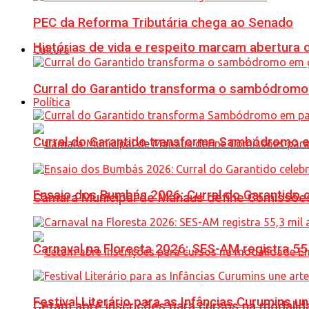
PEC da Reforma Tributária chega ao Senado
Histórias de vida e respeito marcam abertura
Cultura
Curral do Garantido transforma o sambódromo
Política
Curral do Garantido transforma Sambódromo e
Ensaio dos Bumbás 2026: Curral do Garantido 
Câmara Municipal de Manaus define Comissões
Carnaval na Floresta 2026: SES-AM registra 55
Festival Literário para as Infâncias Curumins 
Cetam abre inscrições para cursos na modalida