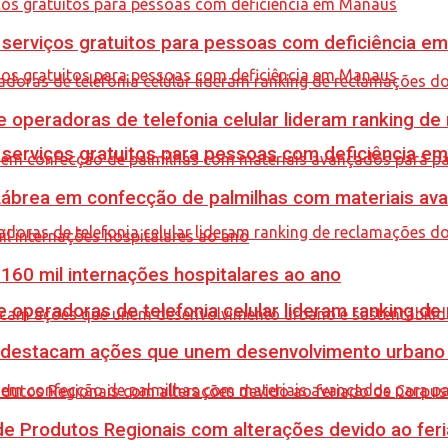
e serviços gratuitos para pessoas com deficiência e
e operadoras de telefonia celular lideram ranking d
e serviços gratuitos para pessoas com deficiência e
 Lábrea em confecção de palmilhas com materiais a
60 mil internações hospitalares ao ano
e operadoras de telefonia celular lideram ranking d
 destacam ações que unem desenvolvimento urbano 
e Produtos Regionais com alterações devido ao feri