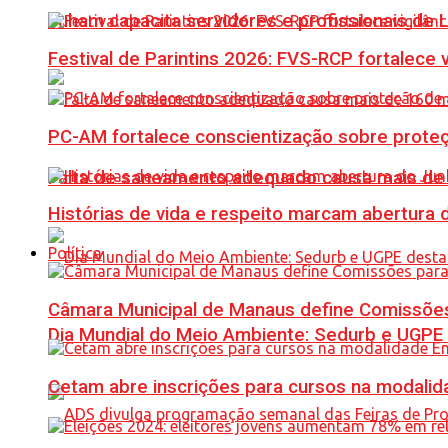
Fuham capacita servidores e profissionais de
Festival de Parintins 2026: FVS-RCP fortalece 
PC-AM fortalece conscientização sobre prote
Falta de saneamento adequado causa mais de 1
Histórias de vida e respeito marcam abertura
Política
Câmara Municipal de Manaus define Comissões
Dia Mundial do Meio Ambiente: Sedurb e UGPE
Cetam abre inscrições para cursos na modalida