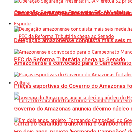
Operação Segurança Presente: PC-AM efetua 52 
Câmara aprova urgência e minirreforma eleitora
Esporte
Delegação amazonense conquista mais seis me
PEC da Reforma Tributária chega ao Senado
Amazonense é convocado para o Campeonato 
Cultura
Praças esportivas do Governo do Amazonas fo
Governo do Amazonas anuncia décimo núcleo d
Curral do Garantido transforma o sambódromo
Em dois anos, projeto ‘Formando Campeões’ do