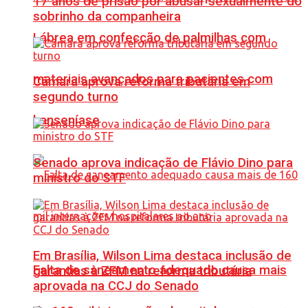
17 anos de prisão por abusar sexualmente do
sobrinho da companheira
Lábrea em confecção de palmilhas com
materiais avançados para pacientes com
Câmara aprova reforma tributária em
segundo turno
hanseníase
Senado aprova indicação de Flávio Dino para
ministro do STF
Em Brasília, Wilson Lima destaca inclusão de
Falta de saneamento adequado causa mais
garantias à ZFM na reforma tributária
aprovada na CCJ do Senado