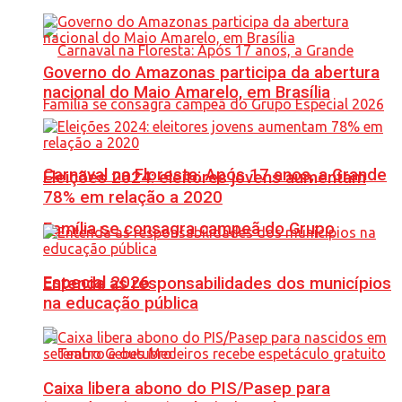
Governo do Amazonas participa da abertura
nacional do Maio Amarelo, em Brasília
Carnaval na Floresta: Após 17 anos, a Grande
Eleições 2024: eleitores jovens aumentam
78% em relação a 2020
Família se consagra campeã do Grupo
Especial 2026
Entenda as responsabilidades dos municípios
na educação pública
Caixa libera abono do PIS/Pasep para