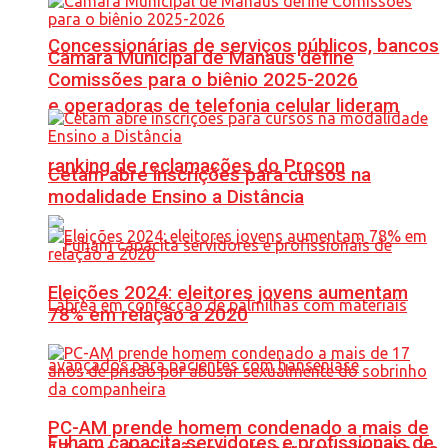
Concessionárias de serviços públicos, bancos
Câmara Municipal de Manaus define
Comissões para o biênio 2025-2026
e operadoras de telefonia celular lideram
ranking de reclamações do Procon
Cetam abre inscrições para cursos na
modalidade Ensino a Distância
Eleições 2024: eleitores jovens aumentam
78% em relação a 2020
PC-AM prende homem condenado a mais de
Fuham capacita servidores e profissionais de