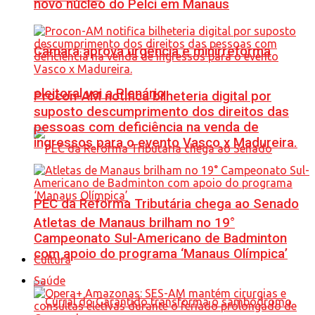
novo núcleo do Pelci em Manaus
Câmara aprova urgência e minirreforma
eleitoral vai a Plenário
Procon-AM notifica bilheteria digital por
suposto descumprimento dos direitos das
pessoas com deficiência na venda de
ingressos para o evento Vasco x Madureira.
PEC da Reforma Tributária chega ao Senado
Atletas de Manaus brilham no 19°
Campeonato Sul-Americano de Badminton
com apoio do programa ‘Manaus Olímpica’
Cultura
Saúde