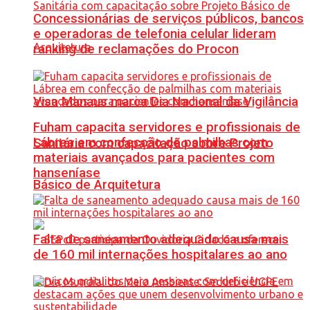
Concessionárias de serviços públicos, bancos
e operadoras de telefonia celular lideram
ranking de reclamações do Procon
Visa Manaus marca Dia Nacional da Vigilância
Fuham capacita servidores e profissionais de
Lábrea em confecção de palmilhas com
Sanitária com capacitação sobre Projeto
materiais avançados para pacientes com
hanseníase
Básico de Arquitetura
Falta de saneamento adequado causa mais
de 160 mil internações hospitalares ao ano