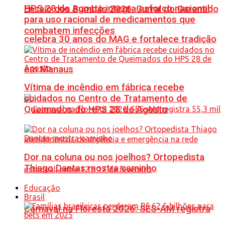
HPS 28 de Agosto integra esforço nacional
Ensaio dos Bumbás 2026: Curral do Garantido
para uso racional de medicamentos que
combatem infecções
celebra 30 anos do MAG e fortalece tradição
em Manaus
Vítima de incêndio em fábrica recebe
cuidados no Centro de Tratamento de
Queimados do HPS 28 de Agosto
Dor na coluna ou nos joelhos? Ortopedista
Thiago Dantas mostra caminho
Educação
Brasil
Carnaval na Floresta 2026: SES-AM registra