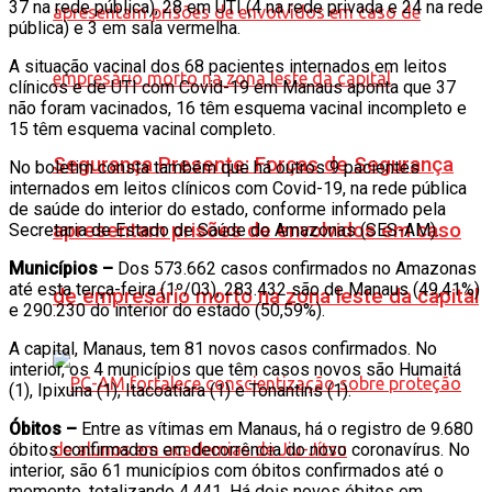
37 na rede pública), 28 em UTI (4 na rede privada e 24 na rede
pública) e 3 em sala vermelha.
A situação vacinal dos 68 pacientes internados em leitos
clínicos e de UTI com Covid-19 em Manaus aponta que 37
não foram vacinados, 16 têm esquema vacinal incompleto e
15 têm esquema vacinal completo.
Segurança Presente: Forças de Segurança
No boletim consta também que há outros 9 pacientes
internados em leitos clínicos com Covid-19, na rede pública
de saúde do interior do estado, conforme informado pela
apresentam prisões de envolvidos em caso
Secretaria de Estado de Saúde do Amazonas (SES-AM).
Municípios –
Dos 573.662 casos confirmados no Amazonas
até esta terça-feira (1º/03), 283.432 são de Manaus (49,41%)
de empresário morto na zona leste da capital
e 290.230 do interior do estado (50,59%).
A capital, Manaus, tem 81 novos casos confirmados. No
interior, os 4 municípios que têm casos novos são Humaitá
(1), Ipixuna (1), Itacoatiara (1) e Tonantins (1).
Óbitos –
Entre as vítimas em Manaus, há o registro de 9.680
óbitos confirmados em decorrência do novo coronavírus. No
interior, são 61 municípios com óbitos confirmados até o
momento, totalizando 4.441. Há dois novos óbitos em