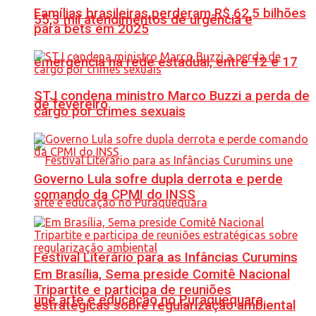
Famílias brasileiras perderam R$ 62,5 bilhões
55,3 mil atendimentos de urgência e
para bets em 2025
emergência na rede estadual, entre 12 e 17
STJ condena ministro Marco Buzzi a perda de
de fevereiro
cargo por crimes sexuais
Governo Lula sofre dupla derrota e perde
comando da CPMI do INSS
Festival Literário para as Infâncias Curumins
Em Brasília, Sema preside Comitê Nacional
Tripartite e participa de reuniões
une arte e educação no Puraquequara
estratégicas sobre regularização ambiental