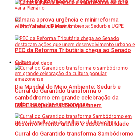
de 160 mil internações hospitalares ao ano
Câmara aprova urgência e minirreforma
eleitoral vai a Plenário
PEC da Reforma Tributária chega ao Senado
Cultura
Dia Mundial do Meio Ambiente: Sedurb e
Curral do Garantido transforma o
sambódromo em grande celebração da
cultura popular amazonense
UGPE destacam ações que unem
desenvolvimento urbano e sustentabilidade
Curral do Garantido transforma Sambódromo