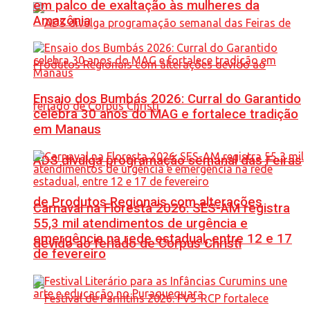
em palco de exaltação às mulheres da
Amazônia
Ensaio dos Bumbás 2026: Curral do Garantido
celebra 30 anos do MAG e fortalece tradição
em Manaus
ADS divulga programação semanal das Feiras
de Produtos Regionais com alterações
Carnaval na Floresta 2026: SES-AM registra
55,3 mil atendimentos de urgência e
emergência na rede estadual, entre 12 e 17
devido ao feriado de Corpus Christi
de fevereiro