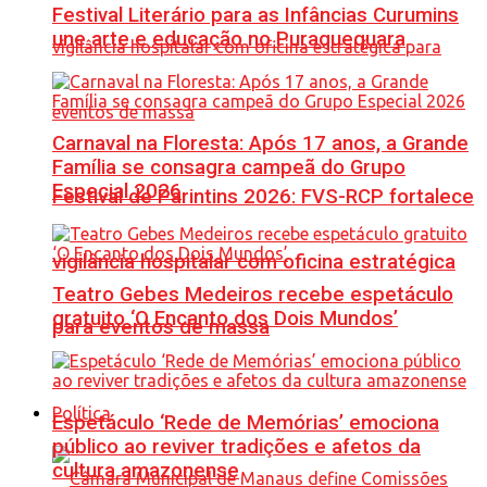
Festival Literário para as Infâncias Curumins
une arte e educação no Puraquequara
Carnaval na Floresta: Após 17 anos, a Grande
Família se consagra campeã do Grupo
Especial 2026
Festival de Parintins 2026: FVS-RCP fortalece
vigilância hospitalar com oficina estratégica
Teatro Gebes Medeiros recebe espetáculo
gratuito ‘O Encanto dos Dois Mundos’
para eventos de massa
Política
Espetáculo ‘Rede de Memórias’ emociona
público ao reviver tradições e afetos da
cultura amazonense