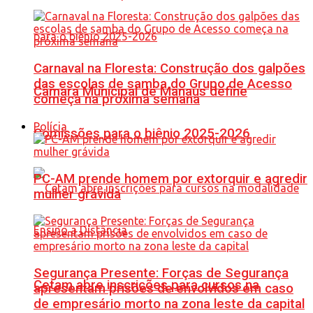
Carnaval na Floresta: Construção dos galpões
das escolas de samba do Grupo de Acesso
Câmara Municipal de Manaus define
começa na próxima semana
Polícia
Comissões para o biênio 2025-2026
PC-AM prende homem por extorquir e agredir
mulher grávida
Segurança Presente: Forças de Segurança
Cetam abre inscrições para cursos na
apresentam prisões de envolvidos em caso
de empresário morto na zona leste da capital