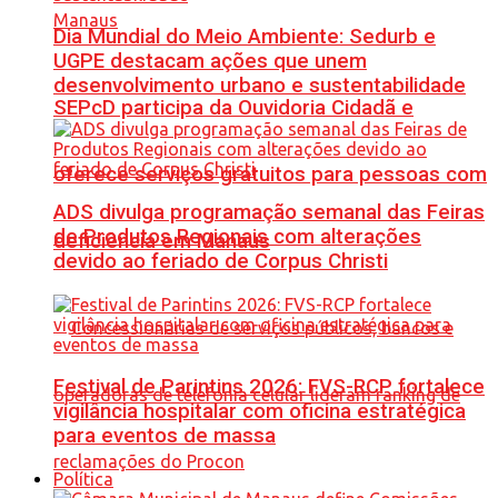
Dia Mundial do Meio Ambiente: Sedurb e
UGPE destacam ações que unem
desenvolvimento urbano e sustentabilidade
SEPcD participa da Ouvidoria Cidadã e
oferece serviços gratuitos para pessoas com
ADS divulga programação semanal das Feiras
de Produtos Regionais com alterações
deficiência em Manaus
devido ao feriado de Corpus Christi
Festival de Parintins 2026: FVS-RCP fortalece
vigilância hospitalar com oficina estratégica
para eventos de massa
Política