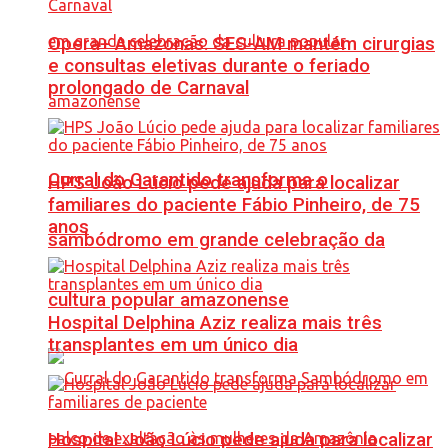
Opera+ Amazonas: SES-AM mantém cirurgias
e consultas eletivas durante o feriado
prolongado de Carnaval
Curral do Garantido transforma o
HPS João Lúcio pede ajuda para localizar
familiares do paciente Fábio Pinheiro, de 75
anos
sambódromo em grande celebração da
cultura popular amazonense
Hospital Delphina Aziz realiza mais três
transplantes em um único dia
Hospital João Lúcio pede ajuda para localizar