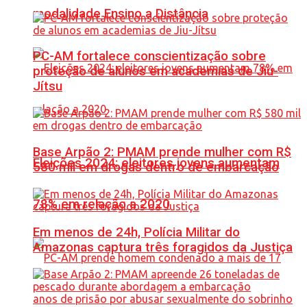
modalidade Ensino a Distância
PC-AM fortalece conscientização sobre
proteção de alunos em academias de Jiu-
Jítsu
Base Arpão 2: PMAM prende mulher com R$
Eleições 2024: eleitores jovens aumentam
580 mil em drogas dentro de embarcação
78% em relação a 2020
Em menos de 24h, Polícia Militar do
Amazonas captura três foragidos da Justiça