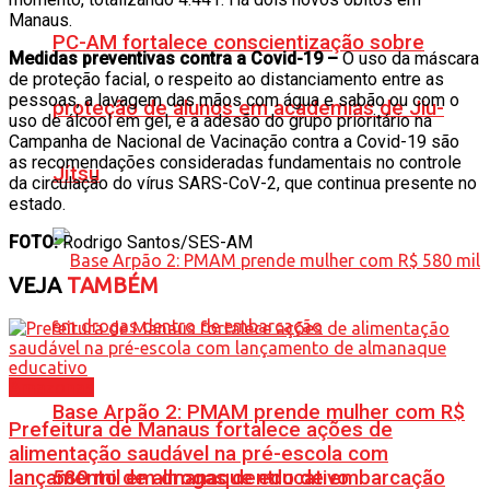
Manaus.
PC-AM fortalece conscientização sobre
Medidas preventivas contra a Covid-19 –
O uso da máscara
de proteção facial, o respeito ao distanciamento entre as
pessoas, a lavagem das mãos com água e sabão ou com o
proteção de alunos em academias de Jiu-
uso de álcool em gel, e a adesão do grupo prioritário na
Campanha de Nacional de Vacinação contra a Covid-19 são
as recomendações consideradas fundamentais no controle
Jítsu
da circulação do vírus SARS-CoV-2, que continua presente no
estado.
FOTO:
Rodrigo Santos/SES-AM
VEJA
TAMBÉM
Amazonas
Base Arpão 2: PMAM prende mulher com R$
Prefeitura de Manaus fortalece ações de
alimentação saudável na pré-escola com
lançamento de almanaque educativo
580 mil em drogas dentro de embarcação