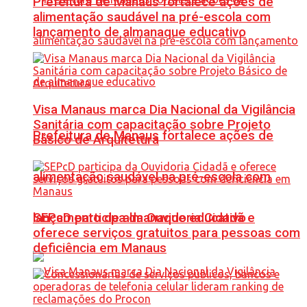
Prefeitura de Manaus fortalece ações de
alimentação saudável na pré-escola com
lançamento de almanaque educativo
Visa Manaus marca Dia Nacional da Vigilância
Sanitária com capacitação sobre Projeto
Prefeitura de Manaus fortalece ações de
Básico de Arquitetura
alimentação saudável na pré-escola com
SEPcD participa da Ouvidoria Cidadã e
lançamento de almanaque educativo
oferece serviços gratuitos para pessoas com
deficiência em Manaus