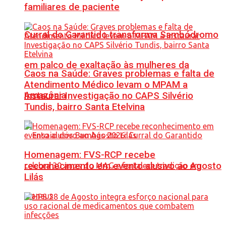
familiares de paciente
Curral do Garantido transforma Sambódromo
em palco de exaltação às mulheres da
Caos na Saúde: Graves problemas e falta de
Atendimento Médico levam o MPAM a
Amazônia
Instaurar Investigação no CAPS Silvério
Tundis, bairro Santa Etelvina
Homenagem: FVS-RCP recebe
reconhecimento em evento alusivo ao Agosto
Lilás