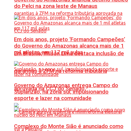
do Pelci na zona leste de Manaus
Em dois anos, projeto ‘Formando Campeões’
do Governo do Amazonas alcança mais de 1
mil atletas em 117 mil aulas
Em Brasília, Wilson Lima destaca inclusão de
garantias à ZFM na reforma tributária
Governo do Amazonas entrega Campo do
aprovada na CCJ do Senado
Suplanzão, na zona sul, impulsionando
esporte e lazer na comunidade
Complexo do Monte Sião é anunciado como