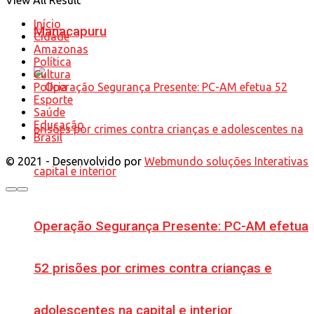
Início
Manacapuru
Cidade
Amazonas
Política
Cultura
Polícia
Esporte
Saúde
Educação
Brasil
© 2021 - Desenvolvido por
Webmundo soluções Interativas
Operação Segurança Presente: PC-AM efetua
52 prisões por crimes contra crianças e
adolescentes na capital e interior