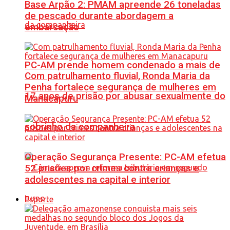
Base Arpão 2: PMAM apreende 26 toneladas
de pescado durante abordagem a
embarcação
PC-AM prende homem condenado a mais de
Com patrulhamento fluvial, Ronda Maria da
Penha fortalece segurança de mulheres em
17 anos de prisão por abusar sexualmente do
Manacapuru
sobrinho da companheira
Operação Segurança Presente: PC-AM efetua
52 prisões por crimes contra crianças e
adolescentes na capital e interior
Esporte