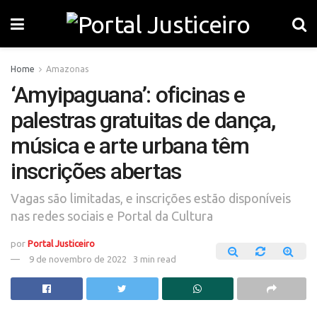
Home
Amazonas
‘Amyipaguana’: oficinas e
palestras gratuitas de dança,
música e arte urbana têm
inscrições abertas
Vagas são limitadas, e inscrições estão disponíveis
nas redes sociais e Portal da Cultura
por
Portal Justiceiro
9 de novembro de 2022
3 min read