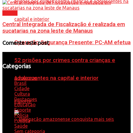
Cidade
Central Integrada de Fiscalização é realizada em
sucatarias na zona leste de Manaus
Operação Segurança Presente: PC-AM efetua
Comente este post
52 prisões por crimes contra crianças e
Categorias
adolescentes na capital e interior
Amazonas
Brasil
Cidade
Cultura
Destaques
Esporte
Educação
Esporte
Polícia
Política
Saúde
Sem categoria