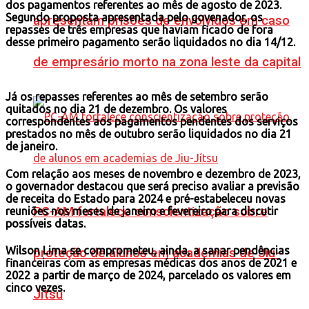
dos pagamentos referentes ao mês de agosto de 2023.
Segundo proposta apresentada pelo govenador, os
apresentam prisões de envolvidos em caso
repasses de três empresas que haviam ficado de fora
desse primeiro pagamento serão liquidados no dia 14/12.
de empresário morto na zona leste da capital
Já os repasses referentes ao mês de setembro serão
quitados no dia 21 de dezembro. Os valores
correspondentes aos pagamentos pendentes dos serviços
prestados no mês de outubro serão liquidados no dia 21
de janeiro.
Com relação aos meses de novembro e dezembro de 2023,
o governador destacou que será preciso avaliar a previsão
de receita do Estado para 2024 e pré-estabeleceu novas
PC-AM fortalece conscientização sobre
reuniões nos meses de janeiro e fevereiro para discutir
possíveis datas.
Wilson Lima se comprometeu, ainda, a sanar pendências
proteção de alunos em academias de Jiu-
financeiras com as empresas médicas dos anos de 2021 e
2022 a partir de março de 2024, parcelado os valores em
cinco vezes.
Jítsu