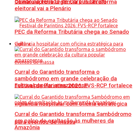
devido ao feriado de Corpus Christi
Câmara aprova urgência e minirreforma
eleitoral vai a Plenário
PEC da Reforma Tributária chega ao Senado
Cultura
Curral do Garantido transforma o
sambódromo em grande celebração da
cultura popular amazonense
Festival de Parintins 2026: FVS-RCP fortalece
vigilância hospitalar com oficina estratégica
Curral do Garantido transforma Sambódromo
em palco de exaltação às mulheres da
para eventos de massa
Amazônia