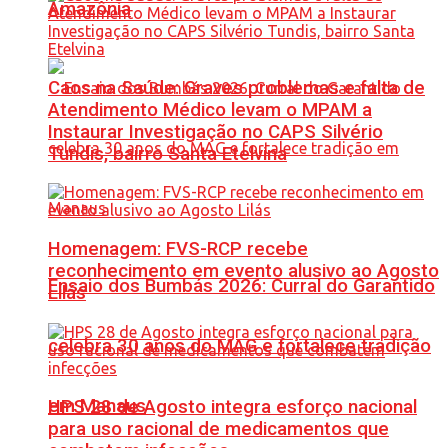
Amazônia
Caos na Saúde: Graves problemas e falta de
Atendimento Médico levam o MPAM a
Instaurar Investigação no CAPS Silvério
Tundis, bairro Santa Etelvina
Homenagem: FVS-RCP recebe
reconhecimento em evento alusivo ao Agosto
Ensaio dos Bumbás 2026: Curral do Garantido
Lilás
celebra 30 anos do MAG e fortalece tradição
em Manaus
HPS 28 de Agosto integra esforço nacional
para uso racional de medicamentos que