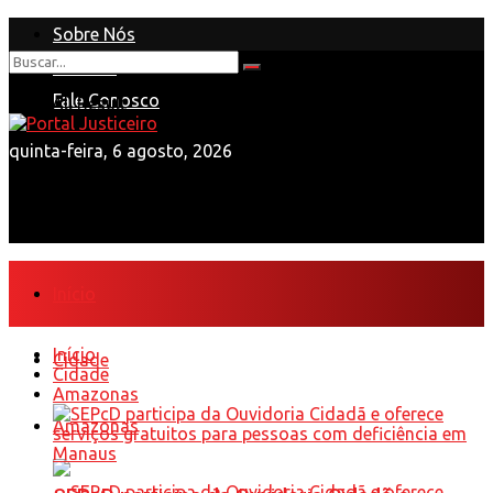
Sobre Nós
Anuncie
Nenhum Resultado
Fale Conosco
View All Result
quinta-feira, 6 agosto, 2026
Início
Início
Cidade
Cidade
Amazonas
Amazonas