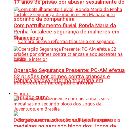
17 anos de prisão por abusar sexualmente do
sobrinho da companheira
Com patrulhamento fluvial, Ronda Maria da
Penha fortalece segurança de mulheres em
Manacapuru
Operação Segurança Presente: PC-AM efetua
52 prisões por crimes contra crianças e
Câmara aprova reforma tributária em
adolescentes na capital e interior
Esporte
segundo turno
Delegação amazonense conquista mais seis
medalhas no segundo bloco dos Jogos da