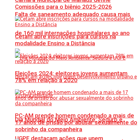
Comissões para o biênio 2025-2026
Falta de saneamento adequado causa mais
de 160 mil internações hospitalares ao ano
Cetam abre inscrições para cursos na
modalidade Ensino a Distância
Eleições 2024: eleitores jovens aumentam
78% em relação a 2020
PC-AM prende homem condenado a mais de
Dia Mundial do Meio Ambiente: Sedurb e
17 anos de prisão por abusar sexualmente do
sobrinho da companheira
UGPE destacam ações que unem