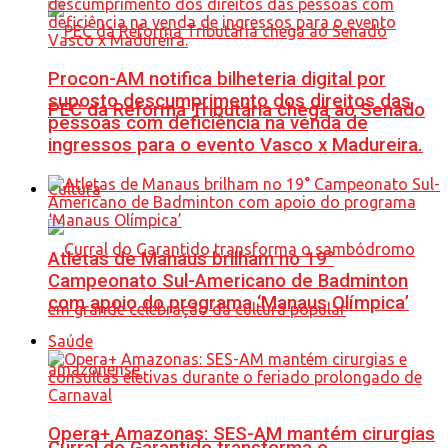
Procon-AM notifica bilheteria digital por
suposto descumprimento dos direitos das
PEC da Reforma Tributária chega ao Senado
pessoas com deficiência na venda de
ingressos para o evento Vasco x Madureira.
Cultura
Atletas de Manaus brilham no 19°
Campeonato Sul-Americano de Badminton
com apoio do programa ‘Manaus Olímpica’
Saúde
Opera+ Amazonas: SES-AM mantém cirurgias
Curral do Garantido transforma o