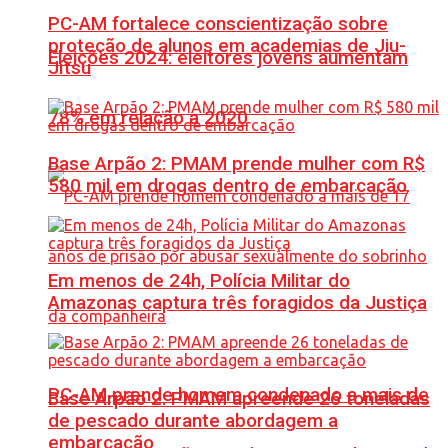
PC-AM fortalece conscientização sobre
proteção de alunos em academias de Jiu-
Eleições 2024: eleitores jovens aumentam
Jítsu
78% em relação a 2020
Base Arpão 2: PMAM prende mulher com R$
580 mil em drogas dentro de embarcação
Em menos de 24h, Polícia Militar do
Amazonas captura três foragidos da Justiça
PC-AM prende homem condenado a mais de
Base Arpão 2: PMAM apreende 26 toneladas
de pescado durante abordagem a
embarcação