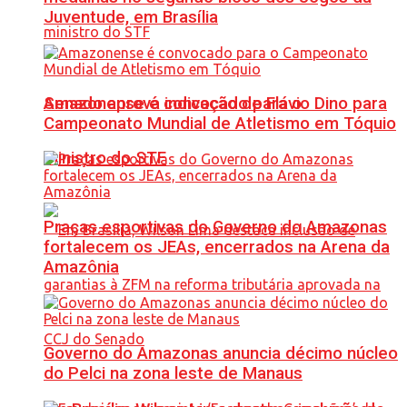
Juventude, em Brasília
Senado aprova indicação de Flávio Dino para
Amazonense é convocado para o
Campeonato Mundial de Atletismo em Tóquio
ministro do STF
Praças esportivas do Governo do Amazonas
fortalecem os JEAs, encerrados na Arena da
Amazônia
Governo do Amazonas anuncia décimo núcleo
do Pelci na zona leste de Manaus