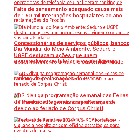
Falta de saneamento adequado causa mais
de 160 mil internações hospitalares ao ano
Concessionárias de serviços públicos, bancos
Dia Mundial do Meio Ambiente: Sedurb e
UGPE destacam ações que unem
e operadoras de telefonia celular lideram
desenvolvimento urbano e sustentabilidade
ranking de reclamações do Procon
ADS divulga programação semanal das Feiras
de Produtos Regionais com alterações
devido ao feriado de Corpus Christi