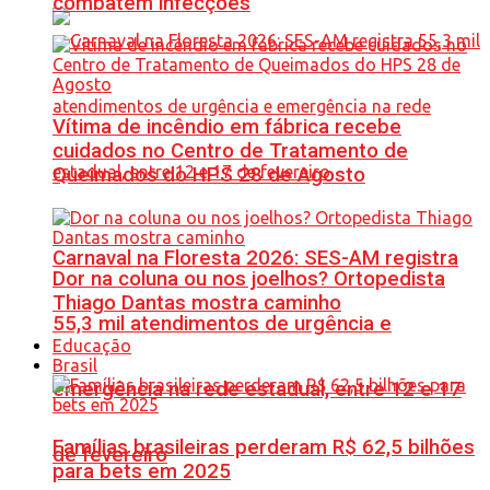
combatem infecções
Vítima de incêndio em fábrica recebe
cuidados no Centro de Tratamento de
Queimados do HPS 28 de Agosto
Carnaval na Floresta 2026: SES-AM registra
Dor na coluna ou nos joelhos? Ortopedista
Thiago Dantas mostra caminho
55,3 mil atendimentos de urgência e
Educação
Brasil
emergência na rede estadual, entre 12 e 17
Famílias brasileiras perderam R$ 62,5 bilhões
de fevereiro
para bets em 2025