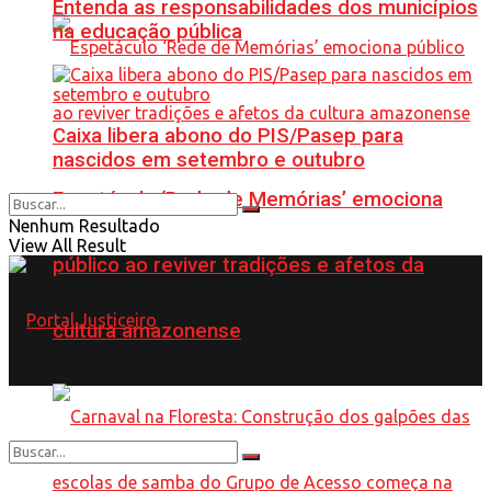
Entenda as responsabilidades dos municípios
na educação pública
Caixa libera abono do PIS/Pasep para
nascidos em setembro e outubro
Espetáculo ‘Rede de Memórias’ emociona
Nenhum Resultado
View All Result
público ao reviver tradições e afetos da
cultura amazonense