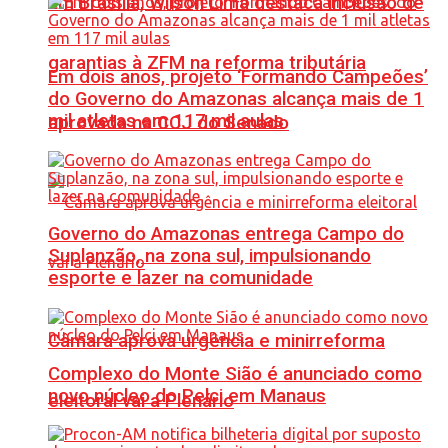
Em Brasília, Wilson Lima destaca inclusão de
garantias à ZFM na reforma tributária
Em dois anos, projeto ‘Formando Campeões’
do Governo do Amazonas alcança mais de 1
mil atletas em 117 mil aulas
aprovada na CCJ do Senado
Governo do Amazonas entrega Campo do
Suplanzão, na zona sul, impulsionando
esporte e lazer na comunidade
Câmara aprova urgência e minirreforma
Complexo do Monte Sião é anunciado como
novo núcleo do Pelci em Manaus
eleitoral vai a Plenário