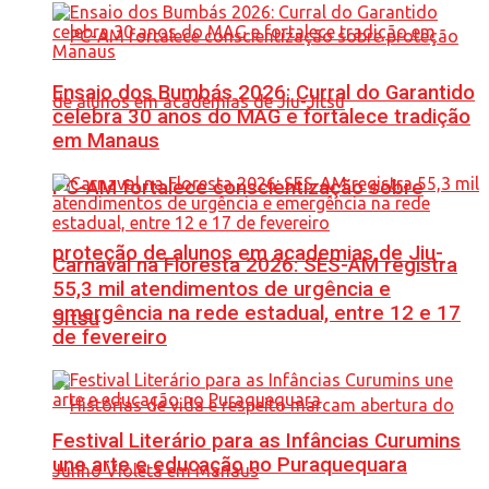
Ensaio dos Bumbás 2026: Curral do Garantido
celebra 30 anos do MAG e fortalece tradição
em Manaus
PC-AM fortalece conscientização sobre
proteção de alunos em academias de Jiu-
Carnaval na Floresta 2026: SES-AM registra
55,3 mil atendimentos de urgência e
emergência na rede estadual, entre 12 e 17
Jítsu
de fevereiro
Festival Literário para as Infâncias Curumins
une arte e educação no Puraquequara