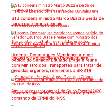
STJ condena ministro Marco Buzzi a perda de
cargo por crimes sexuais
Festival Literário para as Infâncias Curumins
Urgente: Donmarques Mendonça atende
une arte e educação no Puraquequara
pedido do Senador Eduardo Braga e reúne
com Ministro dos Transportes para tratar de
medidas urgentes, referentes à BR-319
Governo Lula sofre dupla derrota e perde
comando da CPMI do INSS