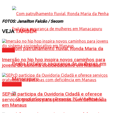
FOTOS: Janailton Falcão / Secom
VEJA
TAMBÉM
Com patrulhamento fluvial, Ronda Maria da
Cidade
Imersão no hip hop inspira novos caminhos para
Penha fortalece segurança de mulheres em
jovens do sistema socioeducativo em Manaus
Manacapuru
Amazonas
SEPcD participa da Ouvidoria Cidadã e oferece
serviços gratuitos para pessoas com deficiência
em Manaus