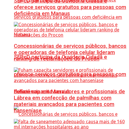
SEPcD participa da Ouvidoria Cidadã e
oferece serviços gratuitos para pessoas com
deficiência em Manaus
Concessionárias de serviços públicos, bancos
e operadoras de telefonia celular lideram
SEPcD participa da Ouvidoria Cidadã e
ranking de reclamações do Procon
oferece serviços gratuitos para pessoas com
Fuham capacita servidores e profissionais de
deficiência em Manaus
Lábrea em confecção de palmilhas com
materiais avançados para pacientes com
hanseníase