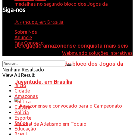
Siga-nos
Whatsapp: 92 98584-9575
Sobre Nós
Anuncie
Fale Conosco
Delegação amazonense conquista mais seis
© 2021 - Desenvolvido por
Webmundo soluções Interativas
medalhas no segundo bloco dos Jogos da
Nenhum Resultado
View All Result
Juventude, em Brasília
Início
Cidade
Amazonas
Política
Cultura
Polícia
Esporte
Saúde
Educação
Brasil