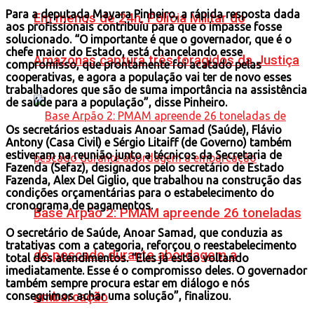
Para a deputada Mayara Pinheiro, a rápida resposta dada
Em menos de 24h, Polícia Militar do
aos profissionais contribuiu para que o impasse fosse
solucionado. “O importante é que o governador, que é o
chefe maior do Estado, está chancelando esse
Amazonas captura três foragidos da Justiça
compromisso, que prontamente foi acatado pelas
cooperativas, e agora a população vai ter de novo esses
trabalhadores que são de suma importância na assistência
de saúde para a população”, disse Pinheiro.
Os secretários estaduais Anoar Samad (Saúde), Flávio
Antony (Casa Civil) e Sérgio Litaiff (de Governo) também
estiveram na reunião junto a técnicos da Secretaria de
Fazenda (Sefaz), designados pelo secretário de Estado
Fazenda, Alex Del Giglio, que trabalhou na construção das
condições orçamentárias para o estabelecimento do
cronograma de pagamentos.
Base Arpão 2: PMAM apreende 26 toneladas
O secretário de Saúde, Anoar Samad, que conduzia as
tratativas com a categoria, reforçou o reestabelecimento
de pescado durante abordagem a
total dos atendimentos. “Eles já estão voltando
imediatamente. Esse é o compromisso deles. O governador
também sempre procura estar em diálogo e nós
embarcação
conseguimos achar uma solução”, finalizou.