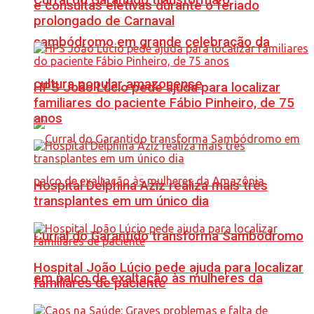
e consultas eletivas durante o feriado
prolongado de Carnaval
sambódromo em grande celebração da
cultura popular amazonense
HPS João Lúcio pede ajuda para localizar
familiares do paciente Fábio Pinheiro, de 75
anos
Hospital Delphina Aziz realiza mais três
transplantes em um único dia
Curral do Garantido transforma Sambódromo
Hospital João Lúcio pede ajuda para localizar
em palco de exaltação às mulheres da
familiares de paciente