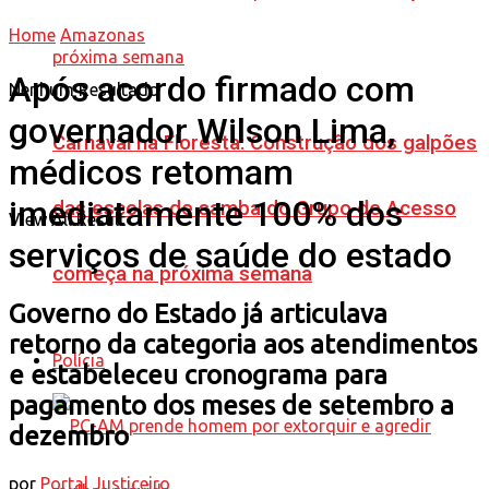
Home
Amazonas
Após acordo firmado com
Nenhum Resultado
governador Wilson Lima,
Carnaval na Floresta: Construção dos galpões
médicos retomam
imediatamente 100% dos
das escolas de samba do Grupo de Acesso
View All Result
serviços de saúde do estado
começa na próxima semana
Governo do Estado já articulava
retorno da categoria aos atendimentos
Polícia
e estabeleceu cronograma para
pagamento dos meses de setembro a
dezembro
por
Portal Justiceiro