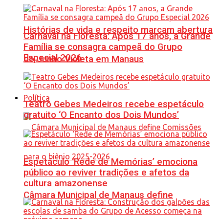
Histórias de vida e respeito marcam abertura
Carnaval na Floresta: Após 17 anos, a Grande
Família se consagra campeã do Grupo
Especial 2026
do Junho Violeta em Manaus
Política
Teatro Gebes Medeiros recebe espetáculo
gratuito ‘O Encanto dos Dois Mundos’
Espetáculo ‘Rede de Memórias’ emociona
público ao reviver tradições e afetos da
cultura amazonense
Câmara Municipal de Manaus define