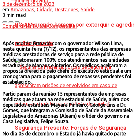
8 de dezembro de 2023
em
Amazonas
,
Cidade
,
Destaques
,
Saúde
3 min read
PC-AM prende homem por extorquir e agredir
Compartilhar
Twittar
Compartilhar
mulher grávida
Após acordo firmado com o governador Wilson Lima,
nesta quinta-feira (7/12), os representantes das empresas
médicas prestadoras de serviço para a rede pública de
Saúde retomaram 100% dos atendimentos nas unidades
estaduais de Manaus e interior. Os médicos aceitaram a
proposta oferecida pelo chefe do executivo estadual e um
cronograma para o pagamento de repasses pendentes foi
estabelecido.
Participaram da reunião 15 representantes de empresas
médicas que atuam na rede estadual de Saúde, além dos
deputados estaduais Mayara Pinheiro, George Lins e Dr.
Gomes, que integram a Comissão de Saúde da Assembleia
Legislativa do Amazonas (Aleam) e o líder do governo na
Casa Legislativa, Felipe Souza.
Segurança Presente: Forças de Segurança
No dia 05 de dezembro o Estado já havia quitado parte