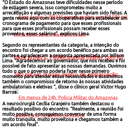
“O Estado do Amazonas teve dificuldades nesse período
de estiagem severa, isso comprometeu muito a
arrecadação e algumas previsões que haviam sido feitas. A
gente reuniu aqui com as cooperativas para estabelecer um
cronograma de pagamento para que esses profissionais
para que esses profissionais possam receber esses
proventos, esses salários”, explicou Lima.
Segundo os representantes da categoria, a intenção do
encontro foi chegar a um acordo benéfico para ambas as
partes e agradeceram a proposta apresentada por Wilson
Base Arpão 2: PMAM prende mulher com R$
Lima. “Agradecemos ao governador, que nos recebeu e foi
possível de fato apresentar as nossas demandas. Ouvimos
tudo o que o governo poderia fazer nesse primeiro
580 mil em drogas dentro de embarcação
momento para atender essas necessidades e assumimos
também o compromisso de retorno às nossas atividades
ambulatoriais e eletivas “, disse o clínico geral Victor Hugo
Barros.
A neurocirurgiã Cecília Granjeiro também destacou o
resultado positivo do encontro. “Realmente, a reunião foi
muito positiva, conseguimos conversar de uma forma
muito tranquila, muito proveitosa e chegamos também a
um acordo final”.