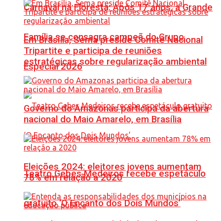
Carnaval na Floresta: Após 17 anos, a Grande
Família se consagra campeã do Grupo
Em Brasília, Sema preside Comitê Nacional
Tripartite e participa de reuniões
estratégicas sobre regularização ambiental
Especial 2026
Governo do Amazonas participa da abertura
nacional do Maio Amarelo, em Brasília
Eleições 2024: eleitores jovens aumentam
Teatro Gebes Medeiros recebe espetáculo
78% em relação a 2020
gratuito ‘O Encanto dos Dois Mundos’