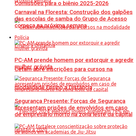
Comissões para o biênio 2025-2026
Carnaval na Floresta: Construção dos galpões
das escolas de samba do Grupo de Acesso
começa na próxima semana
Polícia
PC-AM prende homem por extorquir e agredir
mulher grávida
Cetam abre inscrições para cursos na
modalidade Ensino a Distância
Segurança Presente: Forças de Segurança
apresentam prisões de envolvidos em caso
de empresário morto na zona leste da capital