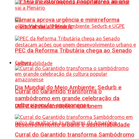
de 160 mil internações hospitalares ao ano
Câmara aprova urgência e minirreforma
eleitoral vai a Plenário
PEC da Reforma Tributária chega ao Senado
Cultura
Dia Mundial do Meio Ambiente: Sedurb e
Curral do Garantido transforma o
sambódromo em grande celebração da
cultura popular amazonense
UGPE destacam ações que unem
desenvolvimento urbano e sustentabilidade
Curral do Garantido transforma Sambódromo