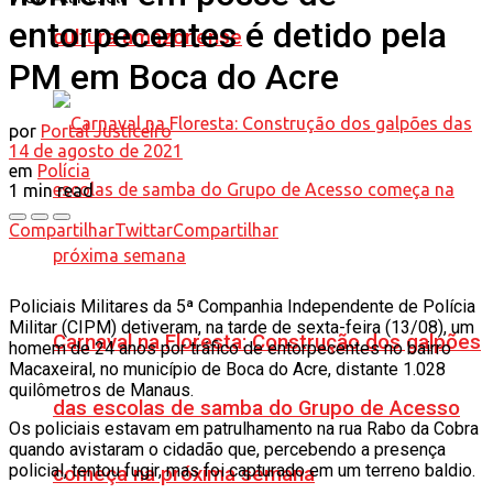
entorpecentes é detido pela
cultura amazonense
PM em Boca do Acre
por
Portal Justiceiro
14 de agosto de 2021
em
Polícia
1 min read
Compartilhar
Twittar
Compartilhar
Policiais Militares da 5ª Companhia Independente de Polícia
Militar (CIPM) detiveram, na tarde de sexta-feira (13/08), um
Carnaval na Floresta: Construção dos galpões
homem de 24 anos por tráfico de entorpecentes no bairro
Macaxeiral, no município de Boca do Acre, distante 1.028
quilômetros de Manaus.
das escolas de samba do Grupo de Acesso
Os policiais estavam em patrulhamento na rua Rabo da Cobra
quando avistaram o cidadão que, percebendo a presença
policial, tentou fugir, mas foi capturado em um terreno baldio.
começa na próxima semana