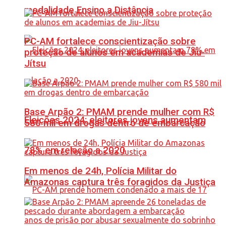
modalidade Ensino a Distância
PC-AM fortalece conscientização sobre
proteção de alunos em academias de Jiu-
Jítsu
Base Arpão 2: PMAM prende mulher com R$
Eleições 2024: eleitores jovens aumentam
580 mil em drogas dentro de embarcação
78% em relação a 2020
Em menos de 24h, Polícia Militar do
Amazonas captura três foragidos da Justiça