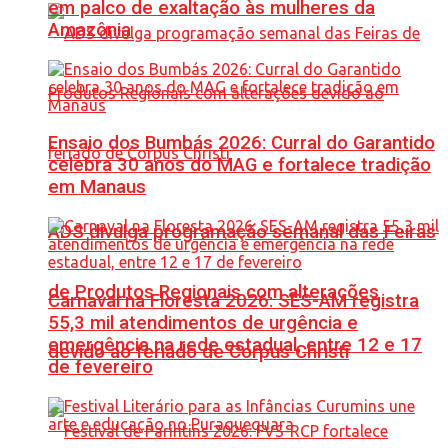
em palco de exaltação às mulheres da
Amazônia
Ensaio dos Bumbás 2026: Curral do Garantido
celebra 30 anos do MAG e fortalece tradição
em Manaus
ADS divulga programação semanal das Feiras
de Produtos Regionais com alterações
Carnaval na Floresta 2026: SES-AM registra
55,3 mil atendimentos de urgência e
emergência na rede estadual, entre 12 e 17
devido ao feriado de Corpus Christi
de fevereiro