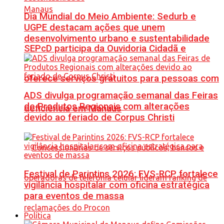
Dia Mundial do Meio Ambiente: Sedurb e
UGPE destacam ações que unem
desenvolvimento urbano e sustentabilidade
SEPcD participa da Ouvidoria Cidadã e
oferece serviços gratuitos para pessoas com
ADS divulga programação semanal das Feiras
de Produtos Regionais com alterações
deficiência em Manaus
devido ao feriado de Corpus Christi
Festival de Parintins 2026: FVS-RCP fortalece
vigilância hospitalar com oficina estratégica
para eventos de massa
Política