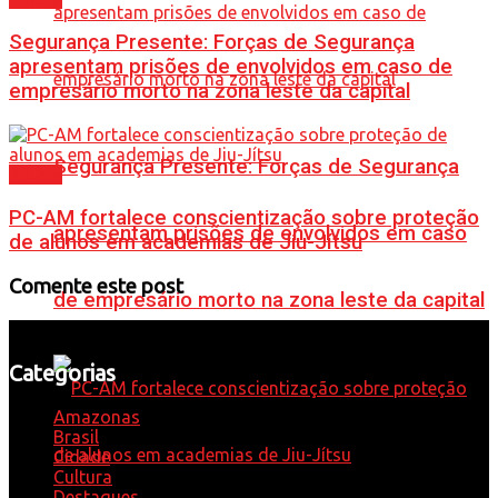
Segurança Presente: Forças de Segurança
apresentam prisões de envolvidos em caso de
empresário morto na zona leste da capital
Segurança Presente: Forças de Segurança
Polícia
PC-AM fortalece conscientização sobre proteção
apresentam prisões de envolvidos em caso
de alunos em academias de Jiu-Jítsu
Comente este post
de empresário morto na zona leste da capital
Categorias
Amazonas
Brasil
Cidade
Cultura
Destaques