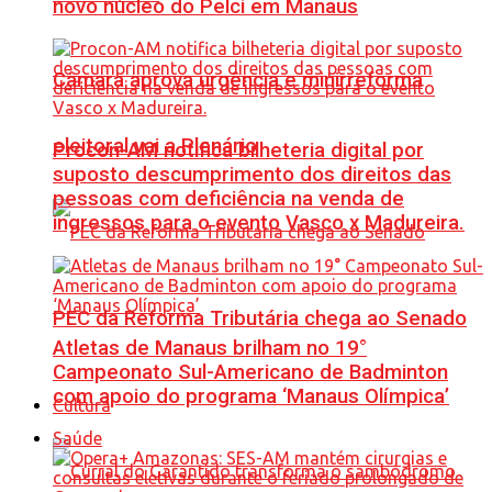
novo núcleo do Pelci em Manaus
Câmara aprova urgência e minirreforma
eleitoral vai a Plenário
Procon-AM notifica bilheteria digital por
suposto descumprimento dos direitos das
pessoas com deficiência na venda de
ingressos para o evento Vasco x Madureira.
PEC da Reforma Tributária chega ao Senado
Atletas de Manaus brilham no 19°
Campeonato Sul-Americano de Badminton
com apoio do programa ‘Manaus Olímpica’
Cultura
Saúde