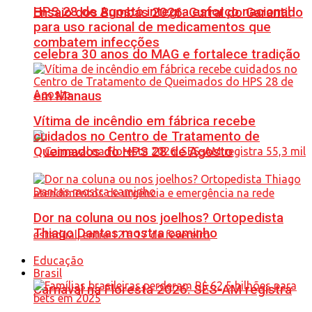
HPS 28 de Agosto integra esforço nacional
Ensaio dos Bumbás 2026: Curral do Garantido
para uso racional de medicamentos que
combatem infecções
celebra 30 anos do MAG e fortalece tradição
em Manaus
Vítima de incêndio em fábrica recebe
cuidados no Centro de Tratamento de
Queimados do HPS 28 de Agosto
Dor na coluna ou nos joelhos? Ortopedista
Thiago Dantas mostra caminho
Educação
Brasil
Carnaval na Floresta 2026: SES-AM registra