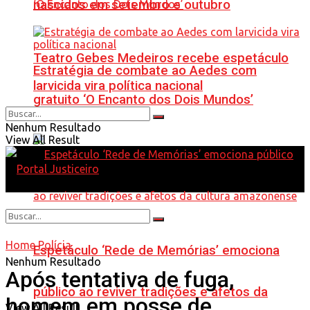
nascidos em setembro e outubro
Teatro Gebes Medeiros recebe espetáculo
Estratégia de combate ao Aedes com
larvicida vira política nacional
gratuito ‘O Encanto dos Dois Mundos’
Nenhum Resultado
View All Result
Home
Polícia
Espetáculo ‘Rede de Memórias’ emociona
Nenhum Resultado
Após tentativa de fuga,
público ao reviver tradições e afetos da
homem em posse de
View All Result