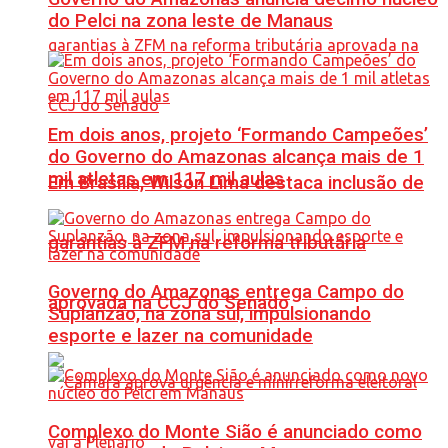
do Pelci na zona leste de Manaus
Em dois anos, projeto ‘Formando Campeões’
do Governo do Amazonas alcança mais de 1
mil atletas em 117 mil aulas
Em Brasília, Wilson Lima destaca inclusão de
garantias à ZFM na reforma tributária
Governo do Amazonas entrega Campo do
aprovada na CCJ do Senado
Suplanzão, na zona sul, impulsionando
esporte e lazer na comunidade
Complexo do Monte Sião é anunciado como