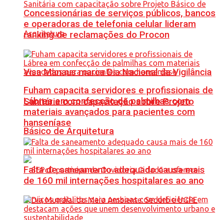
Concessionárias de serviços públicos, bancos
e operadoras de telefonia celular lideram
ranking de reclamações do Procon
Visa Manaus marca Dia Nacional da Vigilância
Fuham capacita servidores e profissionais de
Lábrea em confecção de palmilhas com
Sanitária com capacitação sobre Projeto
materiais avançados para pacientes com
hanseníase
Básico de Arquitetura
Falta de saneamento adequado causa mais
de 160 mil internações hospitalares ao ano