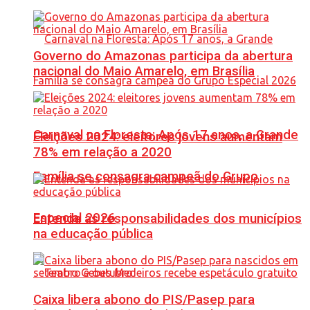
Governo do Amazonas participa da abertura
nacional do Maio Amarelo, em Brasília
Carnaval na Floresta: Após 17 anos, a Grande
Eleições 2024: eleitores jovens aumentam
78% em relação a 2020
Família se consagra campeã do Grupo
Especial 2026
Entenda as responsabilidades dos municípios
na educação pública
Caixa libera abono do PIS/Pasep para