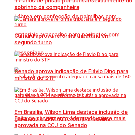
17 anos de prisão por abusar sexualmente do
sobrinho da companheira
Lábrea em confecção de palmilhas com
materiais avançados para pacientes com
Câmara aprova reforma tributária em
segundo turno
hanseníase
Senado aprova indicação de Flávio Dino para
ministro do STF
Em Brasília, Wilson Lima destaca inclusão de
Falta de saneamento adequado causa mais
garantias à ZFM na reforma tributária
aprovada na CCJ do Senado