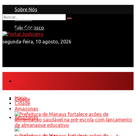
Sobre Nós
Anuncie
Nenhum Resultado
Fale Conosco
View All Result
segunda-feira, 10 agosto, 2026
Início
Início
Cidade
Cidade
Amazonas
Amazonas