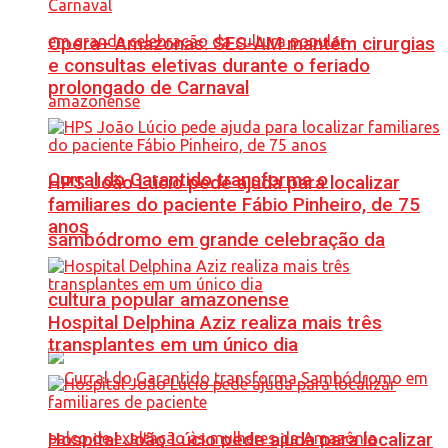
Opera+ Amazonas: SES-AM mantém cirurgias
e consultas eletivas durante o feriado
prolongado de Carnaval
Curral do Garantido transforma o
HPS João Lúcio pede ajuda para localizar
familiares do paciente Fábio Pinheiro, de 75
anos
sambódromo em grande celebração da
cultura popular amazonense
Hospital Delphina Aziz realiza mais três
transplantes em um único dia
Hospital João Lúcio pede ajuda para localizar