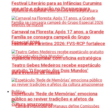
Festival Literário para as Infâncias Curumins
une arte e educação no Puraquequara
Carnaval na Floresta: Após 17 anos, a Grande
Família se consagra campeã do Grupo
Especial 2026
Festival de Parintins 2026: FVS-RCP fortalece
vigilância hospitalar com oficina estratégica
Teatro Gebes Medeiros recebe espetáculo
gratuito ‘O Encanto dos Dois Mundos’
para eventos de massa
Política
Espetáculo ‘Rede de Memórias’ emociona
público ao reviver tradições e afetos da
cultura amazonense