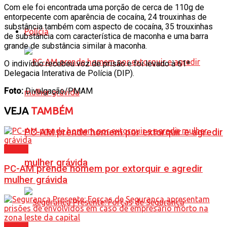
Com ele foi encontrada uma porção de cerca de 110g de
entorpecente com aparência de cocaína, 24 trouxinhas de
substância também com aspecto de cocaína, 35 trouxinhas
Polícia
de substância com característica de maconha e uma barra
grande de substância similar à maconha.
O indivíduo recebeu voz de prisão e foi levado à 61ª
Delegacia Interativa de Polícia (DIP).
Foto:
Divulgação/PMAM
VEJA
TAMBÉM
PC-AM prende homem por extorquir e agredir
Polícia
mulher grávida
PC-AM prende homem por extorquir e agredir
mulher grávida
Polícia