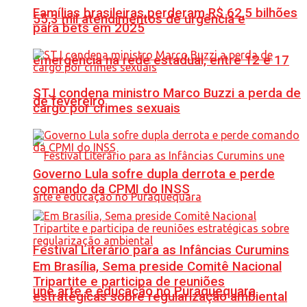
Famílias brasileiras perderam R$ 62,5 bilhões
55,3 mil atendimentos de urgência e
para bets em 2025
emergência na rede estadual, entre 12 e 17
STJ condena ministro Marco Buzzi a perda de
de fevereiro
cargo por crimes sexuais
Governo Lula sofre dupla derrota e perde
comando da CPMI do INSS
Festival Literário para as Infâncias Curumins
Em Brasília, Sema preside Comitê Nacional
Tripartite e participa de reuniões
une arte e educação no Puraquequara
estratégicas sobre regularização ambiental