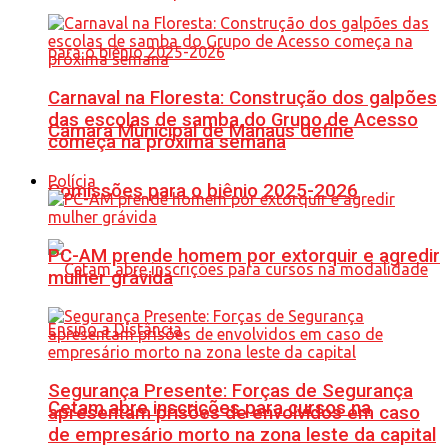
Carnaval na Floresta: Construção dos galpões
das escolas de samba do Grupo de Acesso
Câmara Municipal de Manaus define
começa na próxima semana
Polícia
Comissões para o biênio 2025-2026
PC-AM prende homem por extorquir e agredir
mulher grávida
Segurança Presente: Forças de Segurança
Cetam abre inscrições para cursos na
apresentam prisões de envolvidos em caso
de empresário morto na zona leste da capital