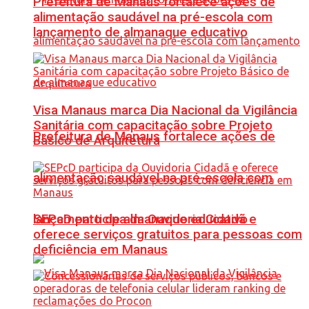
Prefeitura de Manaus fortalece ações de
alimentação saudável na pré-escola com
lançamento de almanaque educativo
Visa Manaus marca Dia Nacional da Vigilância
Sanitária com capacitação sobre Projeto
Prefeitura de Manaus fortalece ações de
Básico de Arquitetura
alimentação saudável na pré-escola com
SEPcD participa da Ouvidoria Cidadã e
lançamento de almanaque educativo
oferece serviços gratuitos para pessoas com
deficiência em Manaus