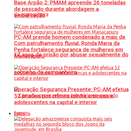
Base Arpão 2: PMAM apreende 26 toneladas
de pescado durante abordagem a
embarcação
PC-AM prende homem condenado a mais de
Com patrulhamento fluvial, Ronda Maria da
Penha fortalece segurança de mulheres em
17 anos de prisão por abusar sexualmente do
Manacapuru
sobrinho da companheira
Operação Segurança Presente: PC-AM efetua
52 prisões por crimes contra crianças e
adolescentes na capital e interior
Esporte