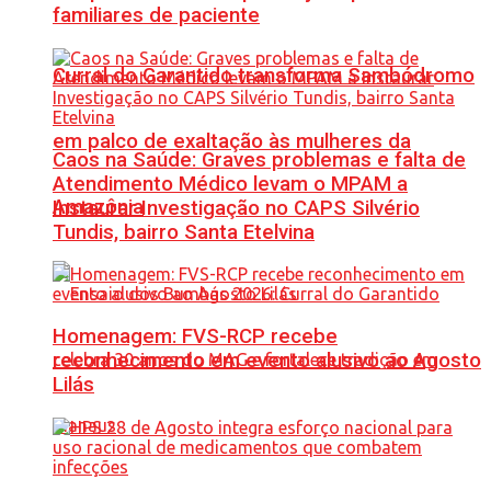
familiares de paciente
Curral do Garantido transforma Sambódromo
em palco de exaltação às mulheres da
Caos na Saúde: Graves problemas e falta de
Atendimento Médico levam o MPAM a
Amazônia
Instaurar Investigação no CAPS Silvério
Tundis, bairro Santa Etelvina
Homenagem: FVS-RCP recebe
reconhecimento em evento alusivo ao Agosto
Lilás