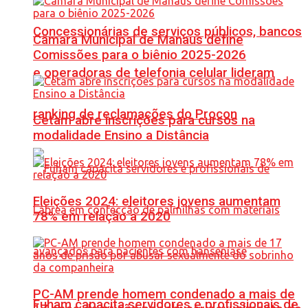
Concessionárias de serviços públicos, bancos
Câmara Municipal de Manaus define
Comissões para o biênio 2025-2026
e operadoras de telefonia celular lideram
ranking de reclamações do Procon
Cetam abre inscrições para cursos na
modalidade Ensino a Distância
Eleições 2024: eleitores jovens aumentam
78% em relação a 2020
PC-AM prende homem condenado a mais de
Fuham capacita servidores e profissionais de