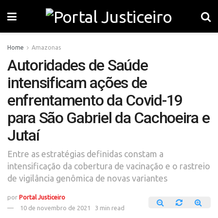
Home
Amazonas
Autoridades de Saúde
intensificam ações de
enfrentamento da Covid-19
para São Gabriel da Cachoeira e
Jutaí
Entre as estratégias definidas constam a
intensificação da cobertura de vacinação e o rastreio
de vigilância genômica de novas variantes
por
Portal Justiceiro
10 de novembro de 2021
3 min read