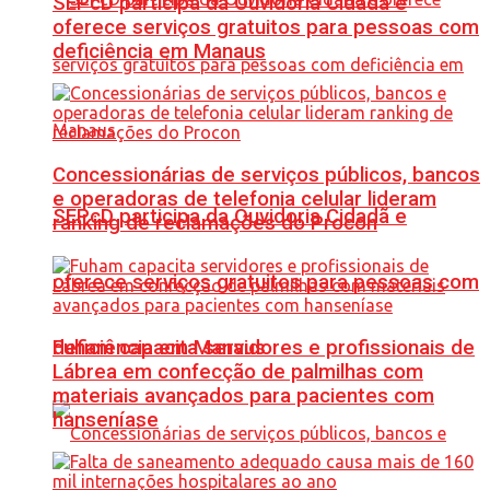
SEPcD participa da Ouvidoria Cidadã e
oferece serviços gratuitos para pessoas com
deficiência em Manaus
Concessionárias de serviços públicos, bancos
e operadoras de telefonia celular lideram
SEPcD participa da Ouvidoria Cidadã e
ranking de reclamações do Procon
oferece serviços gratuitos para pessoas com
Fuham capacita servidores e profissionais de
deficiência em Manaus
Lábrea em confecção de palmilhas com
materiais avançados para pacientes com
hanseníase