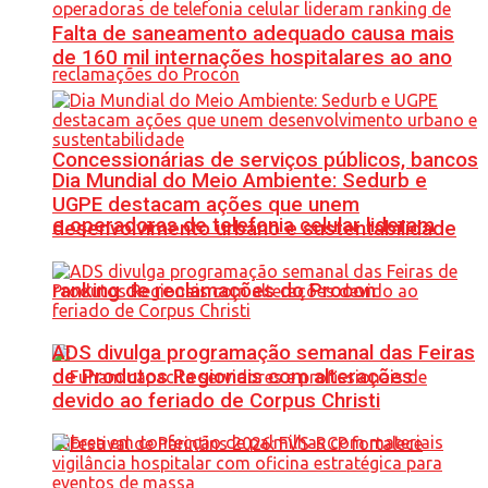
Falta de saneamento adequado causa mais
de 160 mil internações hospitalares ao ano
Concessionárias de serviços públicos, bancos
Dia Mundial do Meio Ambiente: Sedurb e
UGPE destacam ações que unem
e operadoras de telefonia celular lideram
desenvolvimento urbano e sustentabilidade
ranking de reclamações do Procon
ADS divulga programação semanal das Feiras
de Produtos Regionais com alterações
devido ao feriado de Corpus Christi