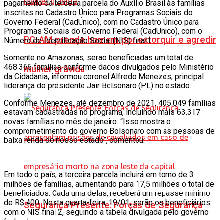
pagamento da terceira parcela do Auxílio Brasil às famílias
inscritas no Cadastro Único para Programas Sociais do
Governo Federal (CadÚnico), com no Cadastro Único para
Programas Sociais do Governo Federal (CadÚnico), com o
PC-AM prende homem por extorquir e agredir
Número de Identificação Social (NIS) final1.
Somente no Amazonas, serão beneficiadas um total de
468.366 famílias conforme dados divulgados pelo Ministério
mulher grávida
da Cidadania, informou coronel Alfredo Menezes, principal
liderança do presidente Jair Bolsonaro (PL) no estado.
Conforme Menezes, até dezembro de 2021, 405.049 famílias
estavam cadastradas no programa, incluindo mais 63.317
novas famílias no mês de janeiro. “Isso mostra o
comprometimento do governo Bolsonaro com as pessoas de
baixa renda do nosso estado”, comentou.
Em todo o país, a terceira parcela incluirá em torno de 3
milhões de famílias, aumentando para 17,5 milhões o total de
beneficiados. Cada uma delas, receberá um repasse mínimo
de R$ 400. Nesta quarta-feira, 19/01, serão os beneficiários
Segurança Presente: Forças de Segurança
com o NIS final 2, seguindo a tabela divulgada pelo governo