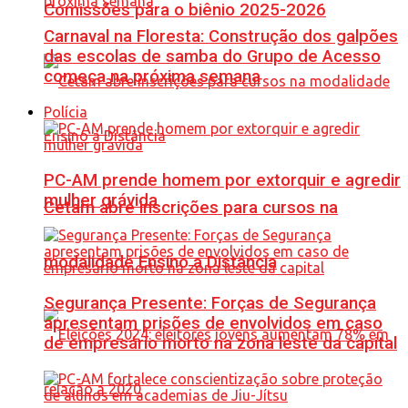
Comissões para o biênio 2025-2026
Carnaval na Floresta: Construção dos galpões
das escolas de samba do Grupo de Acesso
começa na próxima semana
Polícia
PC-AM prende homem por extorquir e agredir
mulher grávida
Cetam abre inscrições para cursos na
modalidade Ensino a Distância
Segurança Presente: Forças de Segurança
apresentam prisões de envolvidos em caso
de empresário morto na zona leste da capital