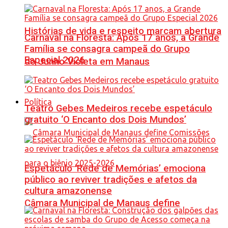
Histórias de vida e respeito marcam abertura
Carnaval na Floresta: Após 17 anos, a Grande
Família se consagra campeã do Grupo
Especial 2026
do Junho Violeta em Manaus
Política
Teatro Gebes Medeiros recebe espetáculo
gratuito ‘O Encanto dos Dois Mundos’
Espetáculo ‘Rede de Memórias’ emociona
público ao reviver tradições e afetos da
cultura amazonense
Câmara Municipal de Manaus define