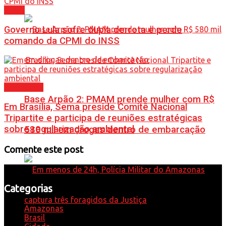
Brasil
Governo Lula sofre dupla derrota e perde
comando da CPMI do INSS
Amazonas
Base Arpão 2: PMAM prende mulher com R$
Em Brasília, Sema preside Comitê Nacional
Tripartite e participa de reuniões estratégicas
sobre regularização ambiental
580 mil em drogas dentro de embarcação
Comente este post
Categorias
Amazonas
Brasil