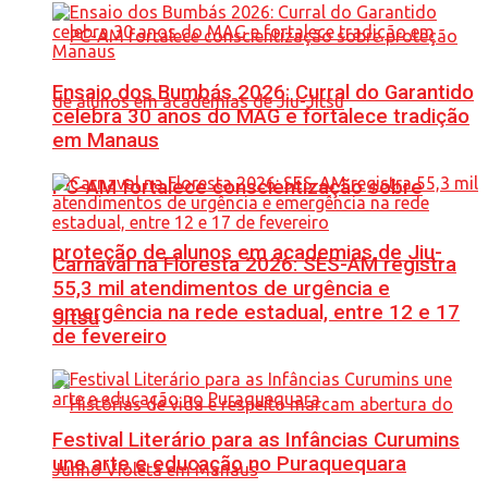
Ensaio dos Bumbás 2026: Curral do Garantido
celebra 30 anos do MAG e fortalece tradição
em Manaus
PC-AM fortalece conscientização sobre
proteção de alunos em academias de Jiu-
Carnaval na Floresta 2026: SES-AM registra
55,3 mil atendimentos de urgência e
emergência na rede estadual, entre 12 e 17
Jítsu
de fevereiro
Festival Literário para as Infâncias Curumins
une arte e educação no Puraquequara