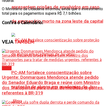
federal.
apresentam prisões de envolvidos em caso
O Ministério da Cidadania informou, ainda que o investimento
total para os pagamentos supera R$ 7,1 bilhões.
de empresário morto na zona leste da capital
Confira o Calendário:
VEJA
TAMBÉM
Brasil
PC-AM fortalece conscientização sobre
Urgente: Donmarques Mendonça atende pedido
do Senador Eduardo Braga e reúne com Ministro
proteção de alunos em academias de Jiu-
dos Transportes para tratar de medidas urgentes,
referentes à BR-319
Jítsu