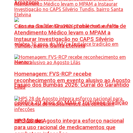
Amazônia
Caos na Saúde: Graves problemas e falta de
Atendimento Médico levam o MPAM a
Instaurar Investigação no CAPS Silvério
Tundis, bairro Santa Etelvina
Homenagem: FVS-RCP recebe
reconhecimento em evento alusivo ao Agosto
Ensaio dos Bumbás 2026: Curral do Garantido
Lilás
celebra 30 anos do MAG e fortalece tradição
em Manaus
HPS 28 de Agosto integra esforço nacional
para uso racional de medicamentos que