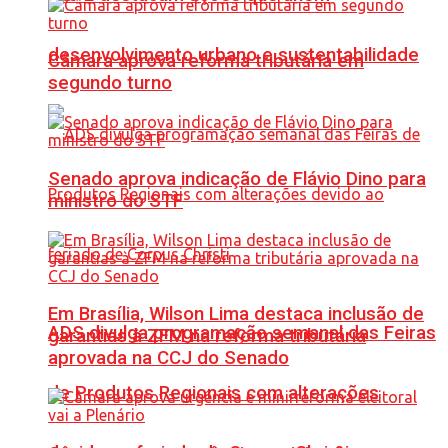
desenvolvimento urbano e sustentabilidade
Câmara aprova reforma tributária em
segundo turno
Senado aprova indicação de Flávio Dino para
ministro do STF
Em Brasília, Wilson Lima destaca inclusão de
ADS divulga programação semanal das Feiras
garantias à ZFM na reforma tributária
aprovada na CCJ do Senado
de Produtos Regionais com alterações