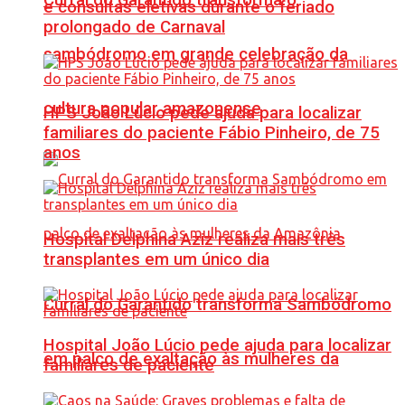
e consultas eletivas durante o feriado
prolongado de Carnaval
sambódromo em grande celebração da
cultura popular amazonense
HPS João Lúcio pede ajuda para localizar
familiares do paciente Fábio Pinheiro, de 75
anos
Hospital Delphina Aziz realiza mais três
transplantes em um único dia
Curral do Garantido transforma Sambódromo
Hospital João Lúcio pede ajuda para localizar
em palco de exaltação às mulheres da
familiares de paciente