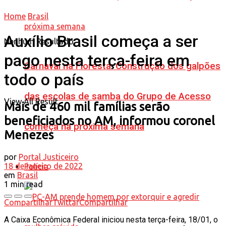
Home
Brasil
Auxílio Brasil começa a ser
Nenhum Resultado
pago nesta terça-feira em
Carnaval na Floresta: Construção dos galpões
todo o país
das escolas de samba do Grupo de Acesso
View All Result
Mais de 460 mil famílias serão
beneficiados no AM, informou coronel
começa na próxima semana
Menezes
por
Portal Justiceiro
18 de janeiro de 2022
Polícia
em
Brasil
1 min read
Compartilhar
Twittar
Compartilhar
A Caixa Econômica Federal iniciou nesta terça-feira, 18/01, o