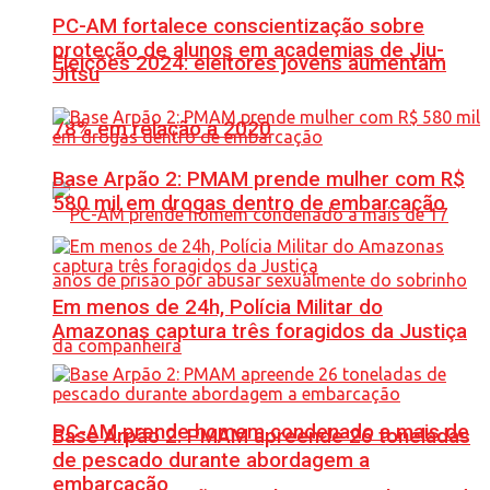
PC-AM fortalece conscientização sobre
proteção de alunos em academias de Jiu-
Eleições 2024: eleitores jovens aumentam
Jítsu
78% em relação a 2020
Base Arpão 2: PMAM prende mulher com R$
580 mil em drogas dentro de embarcação
Em menos de 24h, Polícia Militar do
Amazonas captura três foragidos da Justiça
PC-AM prende homem condenado a mais de
Base Arpão 2: PMAM apreende 26 toneladas
de pescado durante abordagem a
embarcação