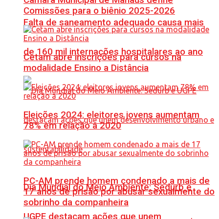
Comissões para o biênio 2025-2026
Falta de saneamento adequado causa mais
de 160 mil internações hospitalares ao ano
Cetam abre inscrições para cursos na
modalidade Ensino a Distância
Eleições 2024: eleitores jovens aumentam
78% em relação a 2020
PC-AM prende homem condenado a mais de
Dia Mundial do Meio Ambiente: Sedurb e
17 anos de prisão por abusar sexualmente do
sobrinho da companheira
UGPE destacam ações que unem