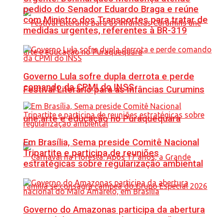
pedido do Senador Eduardo Braga e reúne
com Ministro dos Transportes para tratar de
medidas urgentes, referentes à BR-319
Governo Lula sofre dupla derrota e perde
comando da CPMI do INSS
Festival Literário para as Infâncias Curumins
une arte e educação no Puraquequara
Em Brasília, Sema preside Comitê Nacional
Tripartite e participa de reuniões
estratégicas sobre regularização ambiental
Governo do Amazonas participa da abertura