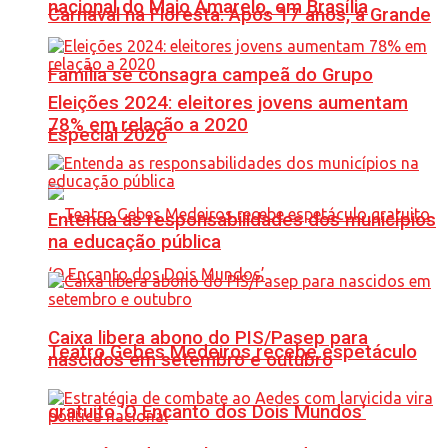
nacional do Maio Amarelo, em Brasília
Carnaval na Floresta: Após 17 anos, a Grande
Família se consagra campeã do Grupo
Eleições 2024: eleitores jovens aumentam
78% em relação a 2020
Especial 2026
Entenda as responsabilidades dos municípios
na educação pública
Caixa libera abono do PIS/Pasep para
Teatro Gebes Medeiros recebe espetáculo
nascidos em setembro e outubro
gratuito ‘O Encanto dos Dois Mundos’