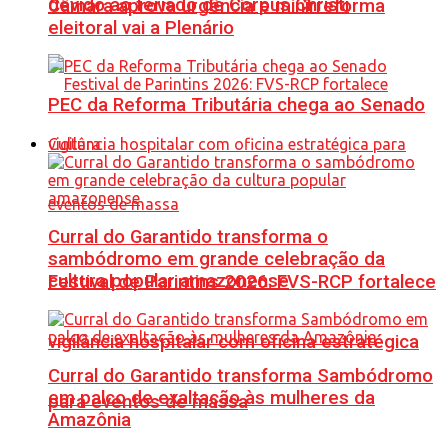
devido ao feriado de Corpus Christi
Câmara aprova urgência e minirreforma
eleitoral vai a Plenário
PEC da Reforma Tributária chega ao Senado
Cultura
Curral do Garantido transforma o
sambódromo em grande celebração da
cultura popular amazonense
Festival de Parintins 2026: FVS-RCP fortalece
vigilância hospitalar com oficina estratégica
Curral do Garantido transforma Sambódromo
em palco de exaltação às mulheres da
para eventos de massa
Amazônia