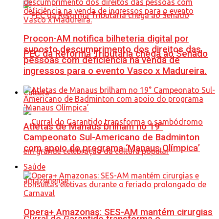
Procon-AM notifica bilheteria digital por
suposto descumprimento dos direitos das
PEC da Reforma Tributária chega ao Senado
pessoas com deficiência na venda de
ingressos para o evento Vasco x Madureira.
Cultura
Atletas de Manaus brilham no 19°
Campeonato Sul-Americano de Badminton
com apoio do programa ‘Manaus Olímpica’
Saúde
Opera+ Amazonas: SES-AM mantém cirurgias
Curral do Garantido transforma o