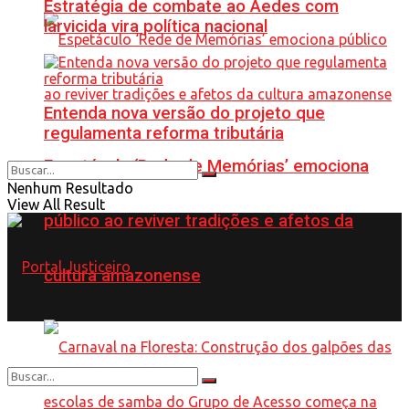
Estratégia de combate ao Aedes com
larvicida vira política nacional
Entenda nova versão do projeto que
regulamenta reforma tributária
Espetáculo ‘Rede de Memórias’ emociona
Nenhum Resultado
View All Result
público ao reviver tradições e afetos da
cultura amazonense