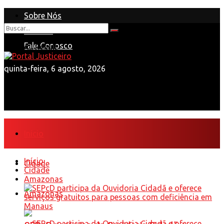
Sobre Nós
Anuncie
Nenhum Resultado
Fale Conosco
View All Result
quinta-feira, 6 agosto, 2026
Início
Início
Cidade
Cidade
Amazonas
Amazonas