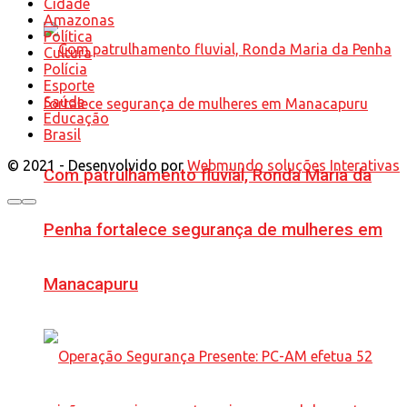
Cidade
Amazonas
Política
Cultura
Polícia
Esporte
Saúde
Educação
Brasil
© 2021 - Desenvolvido por
Webmundo soluções Interativas
Com patrulhamento fluvial, Ronda Maria da
Penha fortalece segurança de mulheres em
Manacapuru