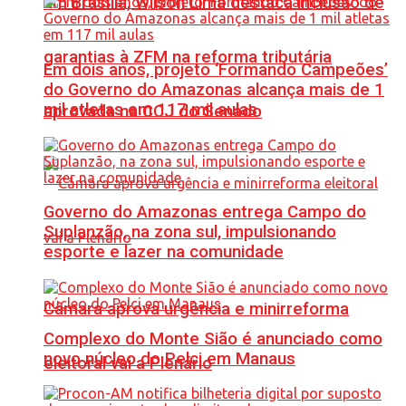
Em Brasília, Wilson Lima destaca inclusão de
garantias à ZFM na reforma tributária
Em dois anos, projeto ‘Formando Campeões’
do Governo do Amazonas alcança mais de 1
mil atletas em 117 mil aulas
aprovada na CCJ do Senado
Governo do Amazonas entrega Campo do
Suplanzão, na zona sul, impulsionando
esporte e lazer na comunidade
Câmara aprova urgência e minirreforma
Complexo do Monte Sião é anunciado como
novo núcleo do Pelci em Manaus
eleitoral vai a Plenário