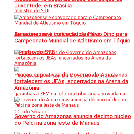
Juventude, em Brasília
Senado aprova indicação de Flávio Dino para
Amazonense é convocado para o
Campeonato Mundial de Atletismo em Tóquio
ministro do STF
Praças esportivas do Governo do Amazonas
fortalecem os JEAs, encerrados na Arena da
Amazônia
Governo do Amazonas anuncia décimo núcleo
do Pelci na zona leste de Manaus