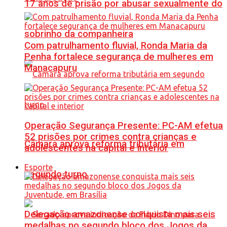
17 anos de prisão por abusar sexualmente do
sobrinho da companheira
Com patrulhamento fluvial, Ronda Maria da
Penha fortalece segurança de mulheres em
Manacapuru
Operação Segurança Presente: PC-AM efetua
52 prisões por crimes contra crianças e
Câmara aprova reforma tributária em
adolescentes na capital e interior
Esporte
segundo turno
Delegação amazonense conquista mais seis
medalhas no segundo bloco dos Jogos da