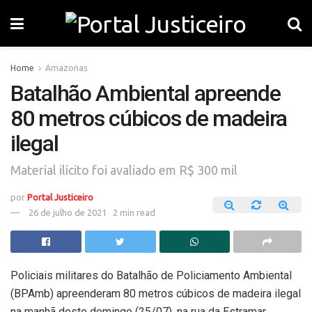
Home
Amazonas
Batalhão Ambiental apreende
80 metros cúbicos de madeira
ilegal
Material ilícito foi avaliado em R$ 300 mil
por
Portal Justiceiro
26 de julho de 2021
2 min read
Policiais militares do Batalhão de Policiamento Ambiental
(BPAmb) apreenderam 80 metros cúbicos de madeira ilegal
na manhã deste domingo (25/07), na rua da Estramar,