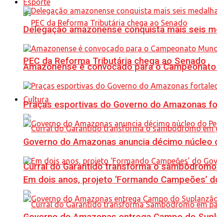
Esporte
Delegação amazonense conquista mais seis me
PEC da Reforma Tributária chega ao Senado
Amazonense é convocado para o Campeonato 
Cultura
Praças esportivas do Governo do Amazonas fo
Governo do Amazonas anuncia décimo núcleo d
Curral do Garantido transforma o sambódromo
Em dois anos, projeto ‘Formando Campeões’ do