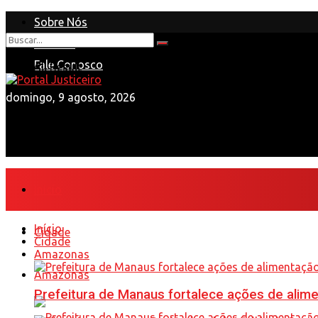
Sobre Nós
Anuncie
Nenhum Resultado
Fale Conosco
View All Result
domingo, 9 agosto, 2026
Início
Início
Cidade
Cidade
Amazonas
Amazonas
Prefeitura de Manaus fortalece ações de ali