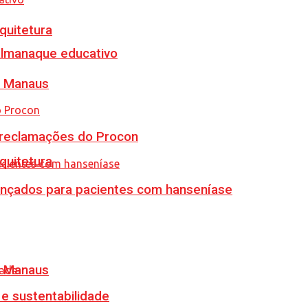
quitetura
almanaque educativo
m Manaus
e reclamações do Procon
quitetura
vançados para pacientes com hanseníase
m Manaus
e sustentabilidade