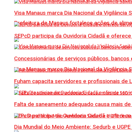
Visa Manaus marca Dia Nacional da Vigilância 
Prefeitura de Manaus fortalece ações de ali
SEPcD participa da Ouvidoria Cidadã e oferec
Concessionárias de serviços públicos, bancos 
Visa Manaus marca Dia Nacional da Vigilância 
Fuham capacita servidores e profissionais de
Falta de saneamento adequado causa mais de 1
SEPcD participa da Ouvidoria Cidadã e oferec
Dia Mundial do Meio Ambiente: Sedurb e UGPE