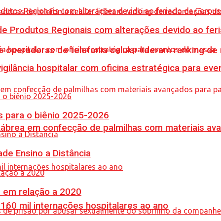
e Produtos Regionais com alterações devido ao feri
e operadoras de telefonia celular lideram ranking d
vigilância hospitalar com oficina estratégica para e
 para o biênio 2025-2026
 Lábrea em confecção de palmilhas com materiais a
de Ensino a Distância
% em relação a 2020
60 mil internações hospitalares ao ano