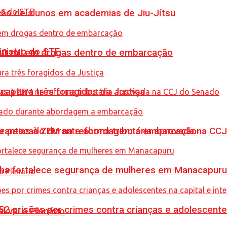
ção de alunos em academias de Jiu-Jítsu
inistro do STF
0 mil em drogas dentro de embarcação
captura três foragidos da Justiça
de pescado durante abordagem a embarcação
garantias à ZFM na reforma tributária aprovada na C
enha fortalece segurança de mulheres em Manacapuru
prisões por crimes contra crianças e adolescentes 
l vai a Plenário