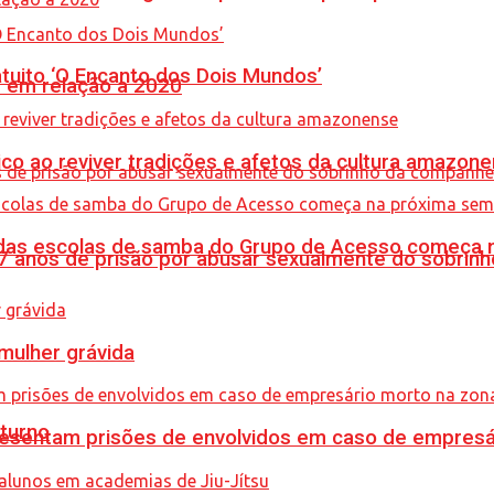
tuito ‘O Encanto dos Dois Mundos’
% em relação a 2020
co ao reviver tradições e afetos da cultura amazon
s das escolas de samba do Grupo de Acesso começa
anos de prisão por abusar sexualmente do sobrinh
mulher grávida
turno
sentam prisões de envolvidos em caso de empresári