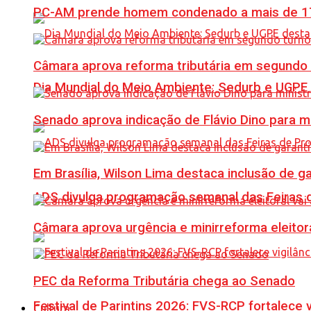
PC-AM prende homem condenado a mais de 17 
Câmara aprova reforma tributária em segundo 
Dia Mundial do Meio Ambiente: Sedurb e UGPE
Senado aprova indicação de Flávio Dino para m
Em Brasília, Wilson Lima destaca inclusão de 
ADS divulga programação semanal das Feiras d
Câmara aprova urgência e minirreforma eleitora
PEC da Reforma Tributária chega ao Senado
Festival de Parintins 2026: FVS-RCP fortalece 
Cultura