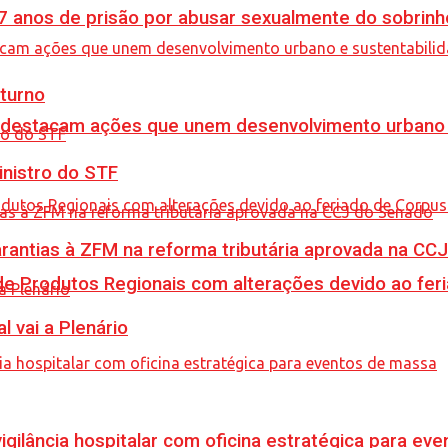
anos de prisão por abusar sexualmente do sobrinh
turno
 destacam ações que unem desenvolvimento urbano 
inistro do STF
garantias à ZFM na reforma tributária aprovada na C
e Produtos Regionais com alterações devido ao feri
l vai a Plenário
vigilância hospitalar com oficina estratégica para e