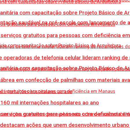
Sanitária com capacitação sobre Projeto Básico de Ar
mentação saudável na pré-escola com lançamento de 
e serviços gratuitos para pessoas com deficiência e
e operadoras de telefonia celular lideram ranking d
Sanitária com capacitação sobre Projeto Básico de Ar
 Lábrea em confecção de palmilhas com materiais a
60 mil internações hospitalares ao ano
e serviços gratuitos para pessoas com deficiência e
 destacam ações que unem desenvolvimento urbano 