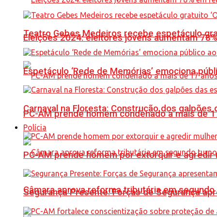
Teatro Gebes Medeiros recebe espetáculo gra
Eleições 2024: eleitores jovens aumentam 78
Espetáculo ‘Rede de Memórias’ emociona públi
Carnaval na Floresta: Construção dos galpõe
PC-AM prende homem condenado a mais de 17 
Polícia
PC-AM prende homem por extorquir e agredir 
Câmara aprova reforma tributária em segundo 
Segurança Presente: Forças de Segurança apre