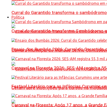
Curral do Garantido transforma o sambódromo
Política
Curral do Garantido transforma Sambódromo e
Ensaio dos Bumbás 2026: Curral do Garantido 
Câmara Municipal de Manaus define Comissões
Carnaval na Floresta 2026: SES-AM registra 55
Festival Literário para as Infâncias Curumins 
Cetam abre inscrições para cursos na modalida
Carnaval na Floresta: Após 17 anos, a Grande