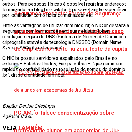
outros. Para pessoas físicas é possível registrar endereços
terminando em blog.br e wiki.br. É possível ainda especificar
Segurança Presente: Forças de Segurança
por localidade, como rio.br ou manaus.br etc.
Entre as vantagens de utilizar domínios .br, o NIC.br destaca a
apresentam prisões de envolvidos em caso
segurança, com verificações em duas etapas (token),
resolução segura de DNS (Sistema de Nomes de Domínio) e
criptografia através da tecnologia DNSSEC (Domain Name
System SECurity extensions).
de empresário morto na zona leste da capital
O NIC.br possui servidores espalhados pelo Brasil e no
exterior – Estados Unidos, Europa e Ásia –, “que garantem
rapidez e confiabilidade na resolução de nomes de domínio
.br”, disse a entidade, em nota.
Edição: Denise Griesinger
PC-AM fortalece conscientização sobre
Agência Brasil
VEJA
TAMBÉM
proteção de alunos em academias de Jiu-