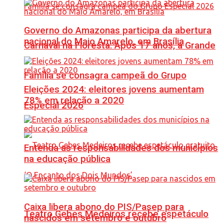
Governo do Amazonas participa da abertura
nacional do Maio Amarelo, em Brasília
Carnaval na Floresta: Após 17 anos, a Grande
Família se consagra campeã do Grupo
Eleições 2024: eleitores jovens aumentam
78% em relação a 2020
Especial 2026
Entenda as responsabilidades dos municípios
na educação pública
Caixa libera abono do PIS/Pasep para
Teatro Gebes Medeiros recebe espetáculo
nascidos em setembro e outubro