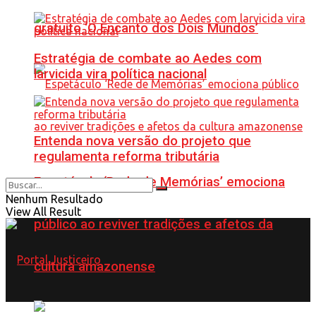
gratuito ‘O Encanto dos Dois Mundos’
Estratégia de combate ao Aedes com
larvicida vira política nacional
Entenda nova versão do projeto que
regulamenta reforma tributária
Espetáculo ‘Rede de Memórias’ emociona
Nenhum Resultado
View All Result
público ao reviver tradições e afetos da
cultura amazonense