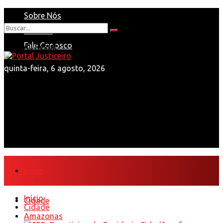
Sobre Nós
Anuncie
Nenhum Resultado
Fale Conosco
View All Result
quinta-feira, 6 agosto, 2026
Início
Início
Cidade
Cidade
Amazonas