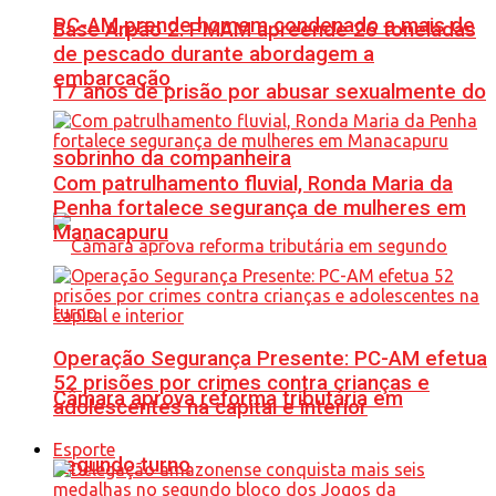
PC-AM prende homem condenado a mais de
Base Arpão 2: PMAM apreende 26 toneladas
de pescado durante abordagem a
embarcação
17 anos de prisão por abusar sexualmente do
sobrinho da companheira
Com patrulhamento fluvial, Ronda Maria da
Penha fortalece segurança de mulheres em
Manacapuru
Operação Segurança Presente: PC-AM efetua
52 prisões por crimes contra crianças e
Câmara aprova reforma tributária em
adolescentes na capital e interior
Esporte
segundo turno