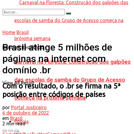
Home
Brasil
Brasil atinge 5 milhões de
Nenhum Resultado
páginas na internet com
Carnaval na Floresta: Construção dos galpões
domínio .br
das escolas de samba do Grupo de Acesso
View All Result
Com o resultado, o .br se firma na 5ª
posição entre códigos de países
começa na próxima semana
por
Portal Justiceiro
6 de outubro de 2022
em
Brasil
Polícia
2 min read