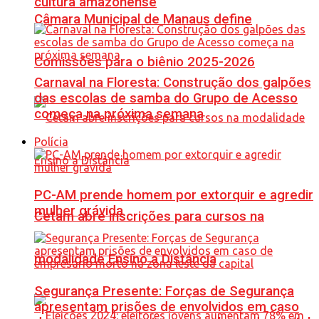
cultura amazonense
Câmara Municipal de Manaus define
Comissões para o biênio 2025-2026
Carnaval na Floresta: Construção dos galpões
das escolas de samba do Grupo de Acesso
começa na próxima semana
Polícia
PC-AM prende homem por extorquir e agredir
mulher grávida
Cetam abre inscrições para cursos na
modalidade Ensino a Distância
Segurança Presente: Forças de Segurança
apresentam prisões de envolvidos em caso