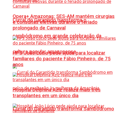
Opera+ Amazonas: SES-AM mantém cirurgias
Curral do Garantido transforma o
e consultas eletivas durante o feriado
prolongado de Carnaval
sambódromo em grande celebração da
cultura popular amazonense
HPS João Lúcio pede ajuda para localizar
familiares do paciente Fábio Pinheiro, de 75
anos
Hospital Delphina Aziz realiza mais três
transplantes em um único dia
Curral do Garantido transforma Sambódromo