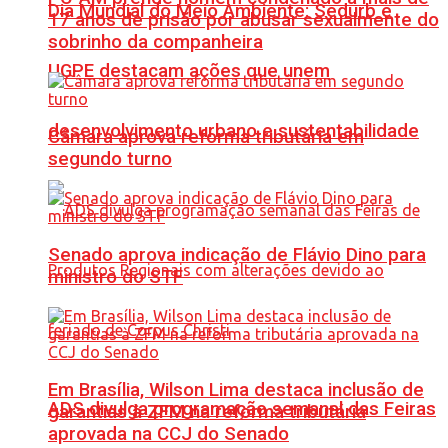
Dia Mundial do Meio Ambiente: Sedurb e
17 anos de prisão por abusar sexualmente do
sobrinho da companheira
UGPE destacam ações que unem
desenvolvimento urbano e sustentabilidade
Câmara aprova reforma tributária em
segundo turno
Senado aprova indicação de Flávio Dino para
ministro do STF
Em Brasília, Wilson Lima destaca inclusão de
ADS divulga programação semanal das Feiras
garantias à ZFM na reforma tributária
aprovada na CCJ do Senado