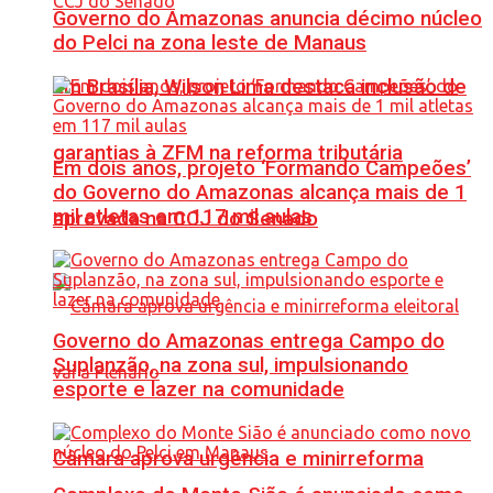
Governo do Amazonas anuncia décimo núcleo
do Pelci na zona leste de Manaus
Em Brasília, Wilson Lima destaca inclusão de
garantias à ZFM na reforma tributária
Em dois anos, projeto ‘Formando Campeões’
do Governo do Amazonas alcança mais de 1
mil atletas em 117 mil aulas
aprovada na CCJ do Senado
Governo do Amazonas entrega Campo do
Suplanzão, na zona sul, impulsionando
esporte e lazer na comunidade
Câmara aprova urgência e minirreforma