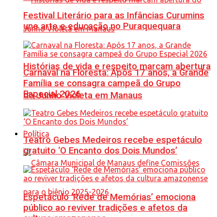
Festival Literário para as Infâncias Curumins
une arte e educação no Puraquequara
Histórias de vida e respeito marcam abertura
Carnaval na Floresta: Após 17 anos, a Grande
Família se consagra campeã do Grupo
Especial 2026
do Junho Violeta em Manaus
Política
Teatro Gebes Medeiros recebe espetáculo
gratuito ‘O Encanto dos Dois Mundos’
Espetáculo ‘Rede de Memórias’ emociona
público ao reviver tradições e afetos da