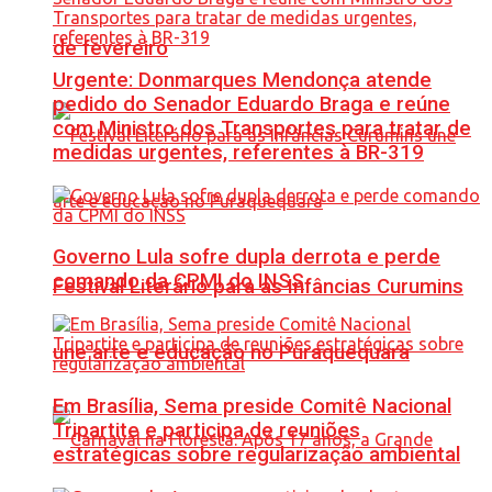
de fevereiro
Urgente: Donmarques Mendonça atende
pedido do Senador Eduardo Braga e reúne
com Ministro dos Transportes para tratar de
medidas urgentes, referentes à BR-319
Governo Lula sofre dupla derrota e perde
comando da CPMI do INSS
Festival Literário para as Infâncias Curumins
une arte e educação no Puraquequara
Em Brasília, Sema preside Comitê Nacional
Tripartite e participa de reuniões
estratégicas sobre regularização ambiental