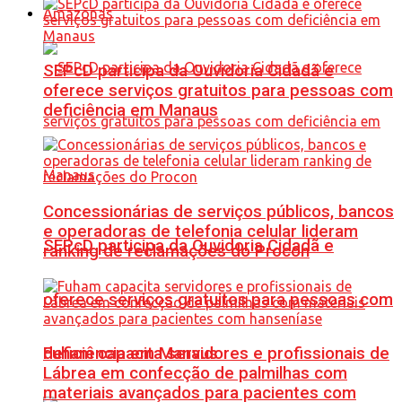
Amazonas
SEPcD participa da Ouvidoria Cidadã e
oferece serviços gratuitos para pessoas com
deficiência em Manaus
Concessionárias de serviços públicos, bancos
e operadoras de telefonia celular lideram
SEPcD participa da Ouvidoria Cidadã e
ranking de reclamações do Procon
oferece serviços gratuitos para pessoas com
Fuham capacita servidores e profissionais de
deficiência em Manaus
Lábrea em confecção de palmilhas com
materiais avançados para pacientes com