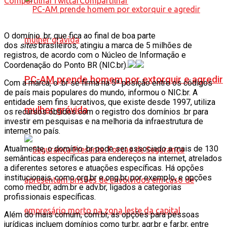
Compartilhar
Twittar
Compartilhar
O domínio .br, que fica ao final de boa parte
dos
sites
brasileiros, atingiu a marca de 5 milhões de
registros, de acordo com o Núcleo de Informação e
Coordenação do Ponto BR (NIC.br).
PC-AM prende homem por extorquir e agredir
Com a marca, o .br se firma na 5ª posição entre os códigos
de país mais populares do mundo, informou o NIC.br. A
entidade sem fins lucrativos, que existe desde 1997, utiliza
mulher grávida
os recursos obtidos com o registro dos domínios .br para
investir em pesquisas e na melhoria da infraestrutura de
internet no país.
Atualmente, o domínio .br pode ser associado a mais de 130
semânticas específicas para endereços na internet, atrelados
a diferentes setores e atuações específicas. Há opções
institucionais, como org.br e ong.br, por exemplo, e opções
como med.br, adm.br e adv.br, ligados a categorias
profissionais específicas.
Além do mais comum, com.br, as opções para pessoas
jurídicas incluem domínios como tur.br, agr.br e far.br, entre