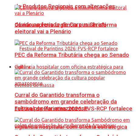
de Produtos Regionais com alterações
devido ao feriado de Corpus Christi
Câmara aprova urgência e minirreforma
eleitoral vai a Plenário
PEC da Reforma Tributária chega ao Senado
Cultura
Curral do Garantido transforma o
sambódromo em grande celebração da
cultura popular amazonense
Festival de Parintins 2026: FVS-RCP fortalece
vigilância hospitalar com oficina estratégica