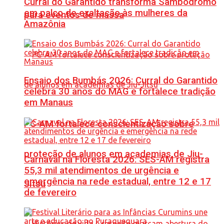
Curral do Garantido transforma Sambódromo
em palco de exaltação às mulheres da
para eventos de massa
Amazônia
Ensaio dos Bumbás 2026: Curral do Garantido
celebra 30 anos do MAG e fortalece tradição
em Manaus
PC-AM fortalece conscientização sobre
proteção de alunos em academias de Jiu-
Carnaval na Floresta 2026: SES-AM registra
55,3 mil atendimentos de urgência e
emergência na rede estadual, entre 12 e 17
Jítsu
de fevereiro