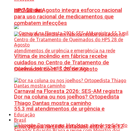
em Manaus
HPS 28 de Agosto integra esforço nacional
para uso racional de medicamentos que
combatem infecções
Vítima de incêndio em fábrica recebe
cuidados no Centro de Tratamento de
Queimados do HPS 28 de Agosto
Carnaval na Floresta 2026: SES-AM registra
Dor na coluna ou nos joelhos? Ortopedista
Thiago Dantas mostra caminho
55,3 mil atendimentos de urgência e
Educação
Brasil
emergência na rede estadual, entre 12 e 17