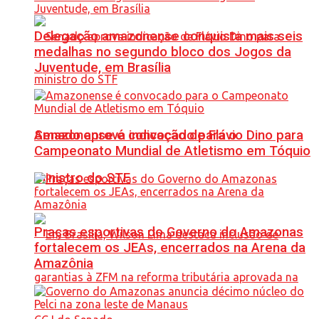
Delegação amazonense conquista mais seis
medalhas no segundo bloco dos Jogos da
Juventude, em Brasília
Senado aprova indicação de Flávio Dino para
Amazonense é convocado para o
Campeonato Mundial de Atletismo em Tóquio
ministro do STF
Praças esportivas do Governo do Amazonas
fortalecem os JEAs, encerrados na Arena da
Amazônia