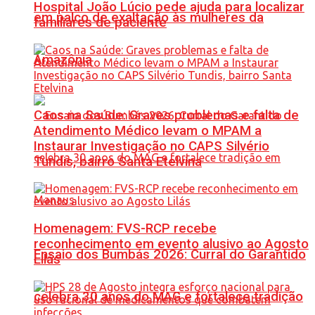
Hospital João Lúcio pede ajuda para localizar
em palco de exaltação às mulheres da
familiares de paciente
Amazônia
Caos na Saúde: Graves problemas e falta de
Atendimento Médico levam o MPAM a
Instaurar Investigação no CAPS Silvério
Tundis, bairro Santa Etelvina
Homenagem: FVS-RCP recebe
reconhecimento em evento alusivo ao Agosto
Ensaio dos Bumbás 2026: Curral do Garantido
Lilás
celebra 30 anos do MAG e fortalece tradição