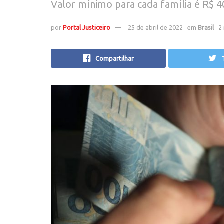
Valor mínimo para cada família é R$ 4
por
Portal Justiceiro
25 de abril de 2022
em
Brasil
2
Compartilhar