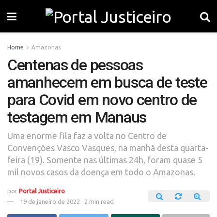
Home
Amazonas
Centenas de pessoas
amanhecem em busca de teste
para Covid em novo centro de
testagem em Manaus
Uma enorme fila faz a volta no Centro de
Convenções Vasco Vasques, na manhã desta quarta-
feira (19). Somente nas últimas 24h, foram quase 5
mil novos casos da doença em todo o Amazonas.
por
Portal Justiceiro
19 de janeiro de 2022
2 min read