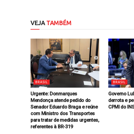
VEJA
TAMBÉM
BRASIL
BRASIL
Urgente: Donmarques
Governo Lul
Mendonça atende pedido do
derrota e p
Senador Eduardo Braga e reúne
CPMI do IN
com Ministro dos Transportes
para tratar de medidas urgentes,
referentes à BR-319