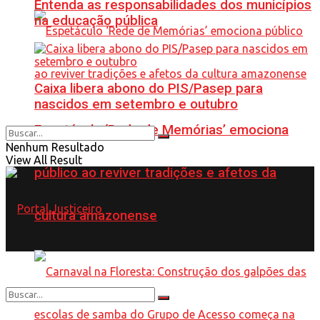
Entenda as responsabilidades dos municípios
na educação pública
Caixa libera abono do PIS/Pasep para
nascidos em setembro e outubro
Espetáculo ‘Rede de Memórias’ emociona
Nenhum Resultado
View All Result
público ao reviver tradições e afetos da
cultura amazonense