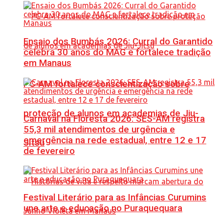
Ensaio dos Bumbás 2026: Curral do Garantido
celebra 30 anos do MAG e fortalece tradição
em Manaus
PC-AM fortalece conscientização sobre
proteção de alunos em academias de Jiu-
Carnaval na Floresta 2026: SES-AM registra
55,3 mil atendimentos de urgência e
emergência na rede estadual, entre 12 e 17
Jítsu
de fevereiro
Festival Literário para as Infâncias Curumins
une arte e educação no Puraquequara