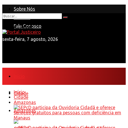
Sobre Nós
Anuncie
Nenhum Resultado
Fale Conosco
View All Result
sexta-feira, 7 agosto, 2026
Início
Início
Cidade
Cidade
Amazonas
Amazonas