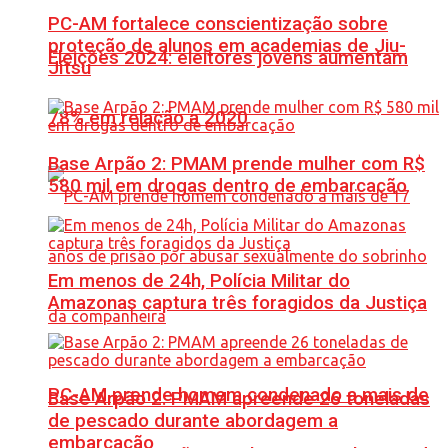
PC-AM fortalece conscientização sobre
proteção de alunos em academias de Jiu-
Eleições 2024: eleitores jovens aumentam
Jítsu
78% em relação a 2020
Base Arpão 2: PMAM prende mulher com R$
580 mil em drogas dentro de embarcação
Em menos de 24h, Polícia Militar do
Amazonas captura três foragidos da Justiça
PC-AM prende homem condenado a mais de
Base Arpão 2: PMAM apreende 26 toneladas
de pescado durante abordagem a
embarcação