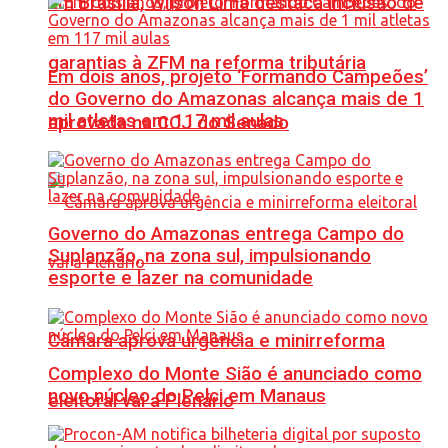
Em Brasília, Wilson Lima destaca inclusão de
garantias à ZFM na reforma tributária
Em dois anos, projeto ‘Formando Campeões’
do Governo do Amazonas alcança mais de 1
mil atletas em 117 mil aulas
aprovada na CCJ do Senado
Governo do Amazonas entrega Campo do
Suplanzão, na zona sul, impulsionando
esporte e lazer na comunidade
Câmara aprova urgência e minirreforma
Complexo do Monte Sião é anunciado como
novo núcleo do Pelci em Manaus
eleitoral vai a Plenário