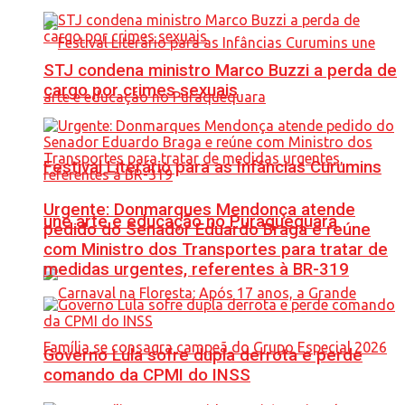
STJ condena ministro Marco Buzzi a perda de
cargo por crimes sexuais
Festival Literário para as Infâncias Curumins
Urgente: Donmarques Mendonça atende
une arte e educação no Puraquequara
pedido do Senador Eduardo Braga e reúne
com Ministro dos Transportes para tratar de
medidas urgentes, referentes à BR-319
Governo Lula sofre dupla derrota e perde
comando da CPMI do INSS