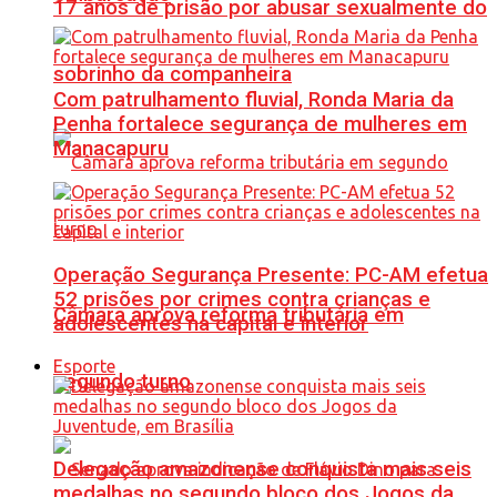
17 anos de prisão por abusar sexualmente do
sobrinho da companheira
Com patrulhamento fluvial, Ronda Maria da
Penha fortalece segurança de mulheres em
Manacapuru
Operação Segurança Presente: PC-AM efetua
52 prisões por crimes contra crianças e
Câmara aprova reforma tributária em
adolescentes na capital e interior
Esporte
segundo turno
Delegação amazonense conquista mais seis
medalhas no segundo bloco dos Jogos da