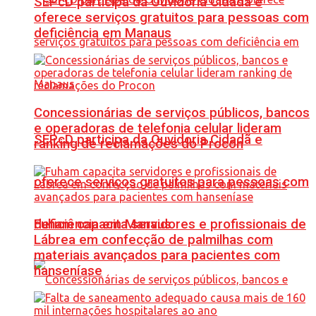
SEPcD participa da Ouvidoria Cidadã e
oferece serviços gratuitos para pessoas com
deficiência em Manaus
Concessionárias de serviços públicos, bancos
e operadoras de telefonia celular lideram
SEPcD participa da Ouvidoria Cidadã e
ranking de reclamações do Procon
oferece serviços gratuitos para pessoas com
Fuham capacita servidores e profissionais de
deficiência em Manaus
Lábrea em confecção de palmilhas com
materiais avançados para pacientes com
hanseníase