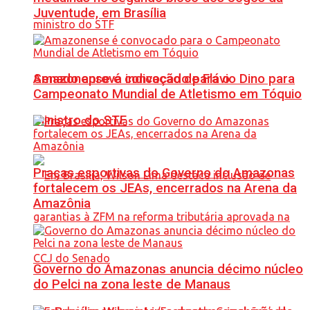
Juventude, em Brasília
Senado aprova indicação de Flávio Dino para
Amazonense é convocado para o
Campeonato Mundial de Atletismo em Tóquio
ministro do STF
Praças esportivas do Governo do Amazonas
fortalecem os JEAs, encerrados na Arena da
Amazônia
Governo do Amazonas anuncia décimo núcleo
do Pelci na zona leste de Manaus