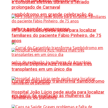
e consultas eletivas durante o feriado
prolongado de Carnaval
sambódromo em grande celebração da
cultura popular amazonense
HPS João Lúcio pede ajuda para localizar
familiares do paciente Fábio Pinheiro, de 75
anos
Hospital Delphina Aziz realiza mais três
transplantes em um único dia
Curral do Garantido transforma Sambódromo
Hospital João Lúcio pede ajuda para localizar
em palco de exaltação às mulheres da
familiares de paciente