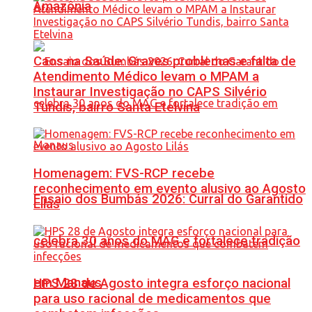
Amazônia
Caos na Saúde: Graves problemas e falta de
Atendimento Médico levam o MPAM a
Instaurar Investigação no CAPS Silvério
Tundis, bairro Santa Etelvina
Homenagem: FVS-RCP recebe
reconhecimento em evento alusivo ao Agosto
Ensaio dos Bumbás 2026: Curral do Garantido
Lilás
celebra 30 anos do MAG e fortalece tradição
em Manaus
HPS 28 de Agosto integra esforço nacional
para uso racional de medicamentos que