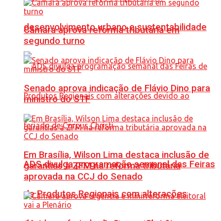
desenvolvimento urbano e sustentabilidade
Câmara aprova reforma tributária em
segundo turno
Senado aprova indicação de Flávio Dino para
ministro do STF
Em Brasília, Wilson Lima destaca inclusão de
ADS divulga programação semanal das Feiras
garantias à ZFM na reforma tributária
aprovada na CCJ do Senado
de Produtos Regionais com alterações