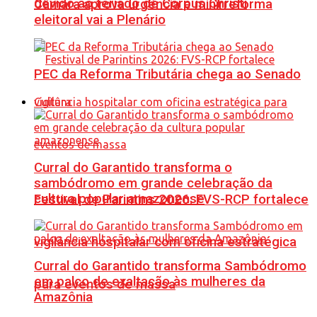
devido ao feriado de Corpus Christi
Câmara aprova urgência e minirreforma
eleitoral vai a Plenário
PEC da Reforma Tributária chega ao Senado
Cultura
Curral do Garantido transforma o
sambódromo em grande celebração da
cultura popular amazonense
Festival de Parintins 2026: FVS-RCP fortalece
vigilância hospitalar com oficina estratégica
Curral do Garantido transforma Sambódromo
em palco de exaltação às mulheres da
para eventos de massa
Amazônia