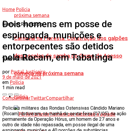
Home
Polícia
Dois homens em posse de
Nenhum Resultado
espingarda, munições e
Carnaval na Floresta: Construção dos galpões
entorpecentes são detidos
pela Rocam, em Tabatinga
das escolas de samba do Grupo de Acesso
View All Result
por
Portal Justiceiro
começa na próxima semana
9 de maio de 2021
em
Polícia
1 min read
Polícia
Compartilhar
Twittar
Compartilhar
Policiais militares das Rondas Ostensivas Cândido Mariano
(Rocam) detiveram, na manhã de sexta-feira (07/05), na ação
permanente da Operação Hórus, um homem de 27 anos e
outro de idade não repassada, em posse ilegal de uma
espingarda, munições e 40 porções de substâncias