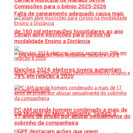
Comissões para o biênio 2025-2026
Falta de saneamento adequado causa mais
de 160 mil internações hospitalares ao ano
Cetam abre inscrições para cursos na
modalidade Ensino a Distância
Eleições 2024: eleitores jovens aumentam
78% em relação a 2020
PC-AM prende homem condenado a mais de
Dia Mundial do Meio Ambiente: Sedurb e
17 anos de prisão por abusar sexualmente do
sobrinho da companheira
UGPE destacam ações que unem