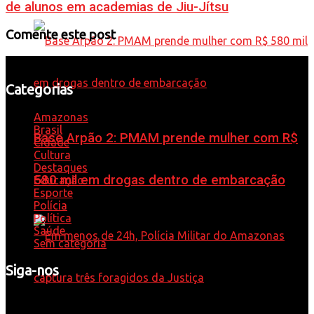
de alunos em academias de Jiu-Jítsu
Comente este post
Categorias
Amazonas
Brasil
Base Arpão 2: PMAM prende mulher com R$
Cidade
Cultura
Destaques
580 mil em drogas dentro de embarcação
Educação
Esporte
Polícia
Política
Saúde
Sem categoria
Siga-nos
Whatsapp: 92 98584-9575