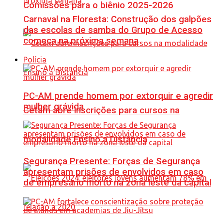
Comissões para o biênio 2025-2026
Carnaval na Floresta: Construção dos galpões
das escolas de samba do Grupo de Acesso
começa na próxima semana
Polícia
PC-AM prende homem por extorquir e agredir
mulher grávida
Cetam abre inscrições para cursos na
modalidade Ensino a Distância
Segurança Presente: Forças de Segurança
apresentam prisões de envolvidos em caso
de empresário morto na zona leste da capital