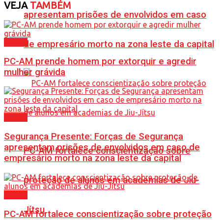
VEJA
TAMBÉM
apresentam prisões de envolvidos em caso
Polícia
de empresário morto na zona leste da capital
PC-AM prende homem por extorquir e agredir
mulher grávida
Polícia
Segurança Presente: Forças de Segurança
apresentam prisões de envolvidos em caso de
PC-AM fortalece conscientização sobre
empresário morto na zona leste da capital
proteção de alunos em academias de Jiu-
Polícia
Jítsu
PC-AM fortalece conscientização sobre proteção