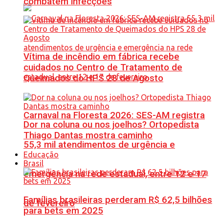
combatem infecções
Vítima de incêndio em fábrica recebe
cuidados no Centro de Tratamento de
Queimados do HPS 28 de Agosto
Carnaval na Floresta 2026: SES-AM registra
Dor na coluna ou nos joelhos? Ortopedista
Thiago Dantas mostra caminho
55,3 mil atendimentos de urgência e
Educação
Brasil
emergência na rede estadual, entre 12 e 17
Famílias brasileiras perderam R$ 62,5 bilhões
de fevereiro
para bets em 2025