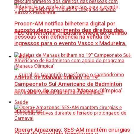
Procon-AM notifica bilheteria digital por
suposto descumprimento dos direitos das
PEC da Reforma Tributária chega ao Senado
pessoas com deficiência na venda de
ingressos para o evento Vasco x Madureira.
Cultura
Atletas de Manaus brilham no 19°
Campeonato Sul-Americano de Badminton
com apoio do programa ‘Manaus Olímpica’
Saúde
Opera+ Amazonas: SES-AM mantém cirurgias
Curral do Garantido transforma o