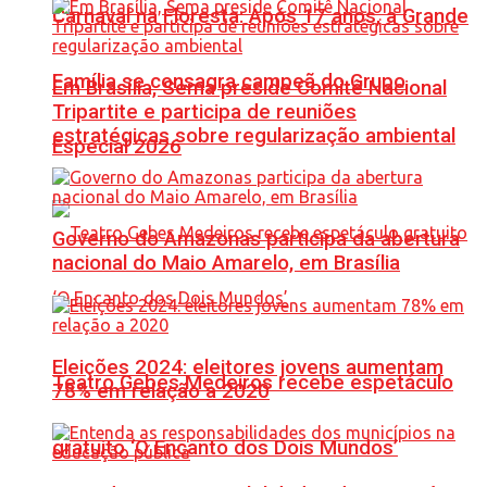
Carnaval na Floresta: Após 17 anos, a Grande
Família se consagra campeã do Grupo
Em Brasília, Sema preside Comitê Nacional
Tripartite e participa de reuniões
estratégicas sobre regularização ambiental
Especial 2026
Governo do Amazonas participa da abertura
nacional do Maio Amarelo, em Brasília
Eleições 2024: eleitores jovens aumentam
Teatro Gebes Medeiros recebe espetáculo
78% em relação a 2020
gratuito ‘O Encanto dos Dois Mundos’