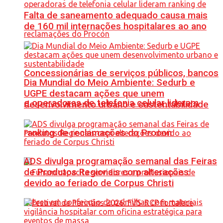
Falta de saneamento adequado causa mais
de 160 mil internações hospitalares ao ano
Concessionárias de serviços públicos, bancos
Dia Mundial do Meio Ambiente: Sedurb e
UGPE destacam ações que unem
e operadoras de telefonia celular lideram
desenvolvimento urbano e sustentabilidade
ranking de reclamações do Procon
ADS divulga programação semanal das Feiras
de Produtos Regionais com alterações
devido ao feriado de Corpus Christi