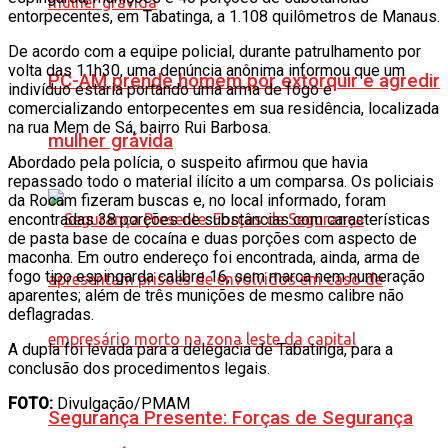
entorpecentes, em Tabatinga, a 1.108 quilômetros de Manaus.
De acordo com a equipe policial, durante patrulhamento por
volta das 11h30, uma denúncia anônima informou que um
PC-AM prende homem por extorquir e agredir
indivíduo estaria portando uma arma de fogo e
comercializando entorpecentes em sua residência, localizada
na rua Mem de Sá, bairro Rui Barbosa.
mulher grávida
Abordado pela polícia, o suspeito afirmou que havia
repassado todo o material ilícito a um comparsa. Os policiais
da Rocam fizeram buscas e, no local informado, foram
encontradas 38 porções de substâncias com características
de pasta base de cocaína e duas porções com aspecto de
maconha. Em outro endereço foi encontrada, ainda, arma de
fogo tipo espingarda calibre 16, sem marca nem numeração
aparentes; além de três munições de mesmo calibre não
deflagradas.
A dupla foi levada para a delegacia de Tabatinga, para a
conclusão dos procedimentos legais.
FOTO:
Divulgação/PMAM
Segurança Presente: Forças de Segurança