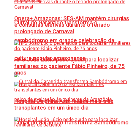
Opera+ Amazonas: SES-AM mantém cirurgias
Curral do Garantido transforma o
e consultas eletivas durante o feriado
prolongado de Carnaval
sambódromo em grande celebração da
cultura popular amazonense
HPS João Lúcio pede ajuda para localizar
familiares do paciente Fábio Pinheiro, de 75
anos
Hospital Delphina Aziz realiza mais três
transplantes em um único dia
Curral do Garantido transforma Sambódromo