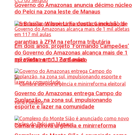
Governo do Amazonas anuncia décimo núcleo
do Pelci na zona leste de Manaus
Em Brasília, Wilson Lima destaca inclusão de
garantias à ZFM na reforma tributária
Em dois anos, projeto ‘Formando Campeões’
do Governo do Amazonas alcança mais de 1
mil atletas em 117 mil aulas
aprovada na CCJ do Senado
Governo do Amazonas entrega Campo do
Suplanzão, na zona sul, impulsionando
esporte e lazer na comunidade
Câmara aprova urgência e minirreforma