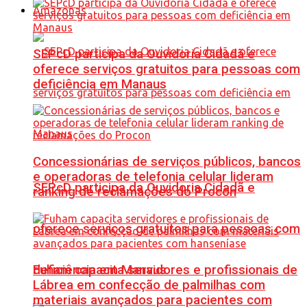
Amazonas
SEPcD participa da Ouvidoria Cidadã e
oferece serviços gratuitos para pessoas com
deficiência em Manaus
Concessionárias de serviços públicos, bancos
e operadoras de telefonia celular lideram
SEPcD participa da Ouvidoria Cidadã e
ranking de reclamações do Procon
oferece serviços gratuitos para pessoas com
Fuham capacita servidores e profissionais de
deficiência em Manaus
Lábrea em confecção de palmilhas com
materiais avançados para pacientes com