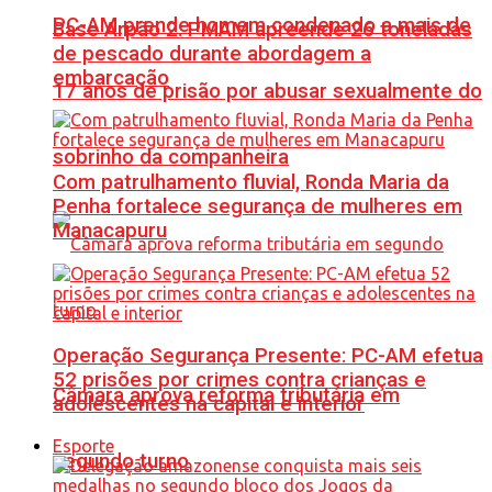
PC-AM prende homem condenado a mais de
Base Arpão 2: PMAM apreende 26 toneladas
de pescado durante abordagem a
embarcação
17 anos de prisão por abusar sexualmente do
sobrinho da companheira
Com patrulhamento fluvial, Ronda Maria da
Penha fortalece segurança de mulheres em
Manacapuru
Operação Segurança Presente: PC-AM efetua
52 prisões por crimes contra crianças e
Câmara aprova reforma tributária em
adolescentes na capital e interior
Esporte
segundo turno