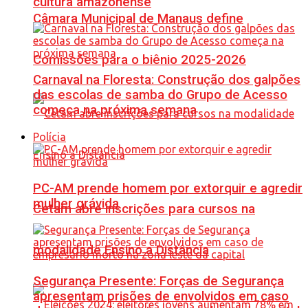
cultura amazonense
Câmara Municipal de Manaus define
Comissões para o biênio 2025-2026
Carnaval na Floresta: Construção dos galpões
das escolas de samba do Grupo de Acesso
começa na próxima semana
Polícia
PC-AM prende homem por extorquir e agredir
mulher grávida
Cetam abre inscrições para cursos na
modalidade Ensino a Distância
Segurança Presente: Forças de Segurança
apresentam prisões de envolvidos em caso