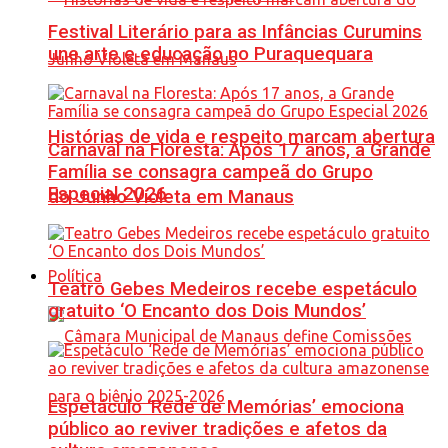
Festival Literário para as Infâncias Curumins
une arte e educação no Puraquequara
Histórias de vida e respeito marcam abertura
Carnaval na Floresta: Após 17 anos, a Grande
Família se consagra campeã do Grupo
Especial 2026
do Junho Violeta em Manaus
Política
Teatro Gebes Medeiros recebe espetáculo
gratuito ‘O Encanto dos Dois Mundos’
Espetáculo ‘Rede de Memórias’ emociona
público ao reviver tradições e afetos da