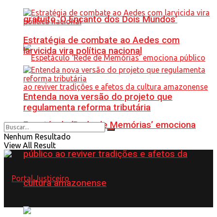
gratuito ‘O Encanto dos Dois Mundos’
Estratégia de combate ao Aedes com
larvicida vira política nacional
Entenda nova versão do projeto que
regulamenta reforma tributária
Espetáculo ‘Rede de Memórias’ emociona
Nenhum Resultado
View All Result
público ao reviver tradições e afetos da
cultura amazonense