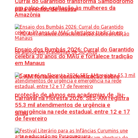
Curral do Garantido transforma Sambódromo
em palco de exaltação às mulheres da
para eventos de massa
Amazônia
Ensaio dos Bumbás 2026: Curral do Garantido
celebra 30 anos do MAG e fortalece tradição
em Manaus
PC-AM fortalece conscientização sobre
proteção de alunos em academias de Jiu-
Carnaval na Floresta 2026: SES-AM registra
55,3 mil atendimentos de urgência e
emergência na rede estadual, entre 12 e 17
Jítsu
de fevereiro