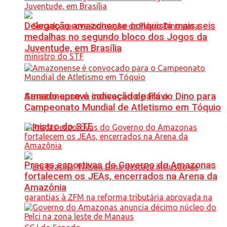
Delegação amazonense conquista mais seis
medalhas no segundo bloco dos Jogos da
Juventude, em Brasília
Senado aprova indicação de Flávio Dino para
Amazonense é convocado para o
Campeonato Mundial de Atletismo em Tóquio
ministro do STF
Praças esportivas do Governo do Amazonas
fortalecem os JEAs, encerrados na Arena da
Amazônia