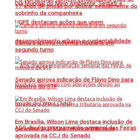
Dia Mundial do Meio Ambiente: Sedurb e
17 anos de prisão por abusar sexualmente do
sobrinho da companheira
UGPE destacam ações que unem
desenvolvimento urbano e sustentabilidade
Câmara aprova reforma tributária em
segundo turno
Senado aprova indicação de Flávio Dino para
ministro do STF
Em Brasília, Wilson Lima destaca inclusão de
ADS divulga programação semanal das Feiras
garantias à ZFM na reforma tributária
aprovada na CCJ do Senado