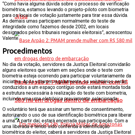
“Como havia alguma dúvida sobre o processo de verificação
biométrica, estamos levando o projeto-piloto com biometria
para os locais de votação justamente para tirar essa dúvida.
Jítsu
As demais urnas participam normalmente do teste de
integridade como fazemos desde 2002, em locais
designados pelos tribunais regionais eleitorais”, acrescentou
Valente.
Procedimentos
No dia da votação, servidores da Justiça Eleitoral convidarão
alguns eleitores que votam em seções onde o teste com
biometria esteja ocorrendo para participar voluntariamente da
iniciativa. Após votarem regularmente, os voluntários serão
Base Arpão 2: PMAM prende mulher com R$
conduzidos a um espaço contíguo onde estará montada toda
a estrutura necessária à realização do teste com biometria,
incluindo uma urna eletrônica previamente selecionada.
580 mil em drogas dentro de embarcação
O voluntário terá que assinar um termo de consentimento,
autorizando o uso de sua identificação biométrica para liberar
a urna. A partir daí, estará encerrada sua participação. Com a
urna liberada e tendo sido conferida a identificação
biométrica do eleitor, caberá a servidores da Justiça Eleitoral