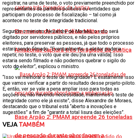
registrar, na urna de teste, o voto previamente preenchido por
representantes de partidos políticos ou entidades que
participam do processo de fiscalização – tal como já
acontece no teste de integridade tradicional.
Em menos de 24h, Polícia Militar do
Segundo o ministro Alexandre de Moraes, o voto será
digitado por servidores públicos, e não pelos próprios
eleitores, para preservar as pessoas, já que todo o processo
estará sendo filmado. “Eventualmente, o eleitor poderia
Amazonas captura três foragidos da Justiça
repetir, no teste, o voto que ele deu [na urna válida]. Isso
estaria sendo filmado e não podemos quebrar o sigilo do
voto do eleitor”, explicou o ministro.
“Isso vai melhorar o teste de integridade? É exatamente isso
que vamos verificar a partir do resultado desse projeto-piloto.
E, então, ver se vale a pena ampliar isso para todas as
seções ou, não havendo necessidade, mantermos o teste de
integridade como ele já existe”, disse Alexandre de Moraes,
destacando que o tribunal está “aberto a inovações e
sugestões” a fim de “garantir a total lisura das eleições”.
Base Arpão 2: PMAM apreende 26 toneladas
VEJA
TAMBÉM
de pescado durante abordagem a