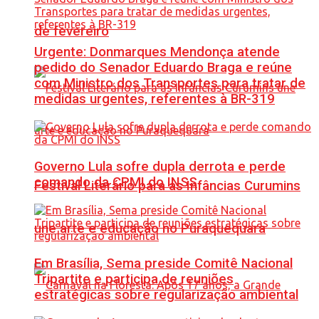
de fevereiro
Urgente: Donmarques Mendonça atende
pedido do Senador Eduardo Braga e reúne
com Ministro dos Transportes para tratar de
medidas urgentes, referentes à BR-319
Governo Lula sofre dupla derrota e perde
comando da CPMI do INSS
Festival Literário para as Infâncias Curumins
une arte e educação no Puraquequara
Em Brasília, Sema preside Comitê Nacional
Tripartite e participa de reuniões
estratégicas sobre regularização ambiental