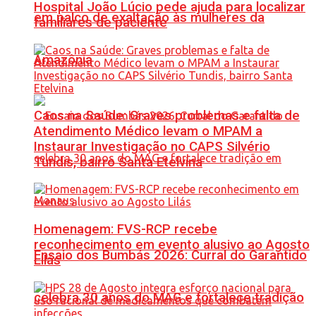
Hospital João Lúcio pede ajuda para localizar
em palco de exaltação às mulheres da
familiares de paciente
Amazônia
Caos na Saúde: Graves problemas e falta de
Atendimento Médico levam o MPAM a
Instaurar Investigação no CAPS Silvério
Tundis, bairro Santa Etelvina
Homenagem: FVS-RCP recebe
reconhecimento em evento alusivo ao Agosto
Ensaio dos Bumbás 2026: Curral do Garantido
Lilás
celebra 30 anos do MAG e fortalece tradição