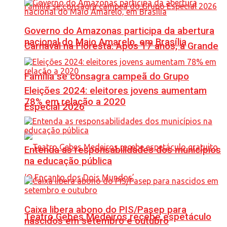
Governo do Amazonas participa da abertura
nacional do Maio Amarelo, em Brasília
Carnaval na Floresta: Após 17 anos, a Grande
Família se consagra campeã do Grupo
Eleições 2024: eleitores jovens aumentam
78% em relação a 2020
Especial 2026
Entenda as responsabilidades dos municípios
na educação pública
Caixa libera abono do PIS/Pasep para
Teatro Gebes Medeiros recebe espetáculo
nascidos em setembro e outubro