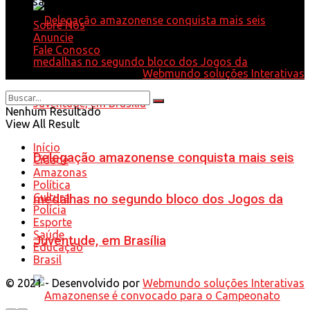
Whatsapp: 92 98584-9575
Sobre Nós
Anuncie
Fale Conosco
© 2021 - Desenvolvido por
Webmundo soluções Interativas
Nenhum Resultado
View All Result
Início
Delegação amazonense conquista mais seis
Cidade
Amazonas
Política
Cultura
medalhas no segundo bloco dos Jogos da
Polícia
Esporte
Saúde
Juventude, em Brasília
Educação
Brasil
© 2021 - Desenvolvido por
Webmundo soluções Interativas