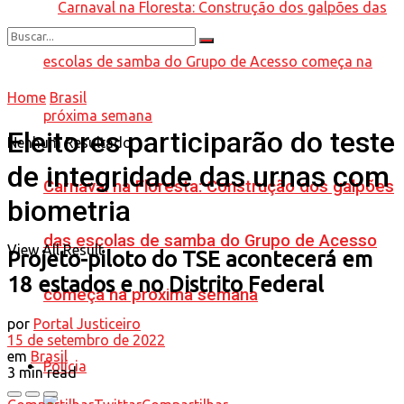
Home
Brasil
Eleitores participarão do teste
Nenhum Resultado
de integridade das urnas com
Carnaval na Floresta: Construção dos galpões
biometria
das escolas de samba do Grupo de Acesso
View All Result
Projeto-piloto do TSE acontecerá em
18 estados e no Distrito Federal
começa na próxima semana
por
Portal Justiceiro
15 de setembro de 2022
em
Brasil
Polícia
3 min read