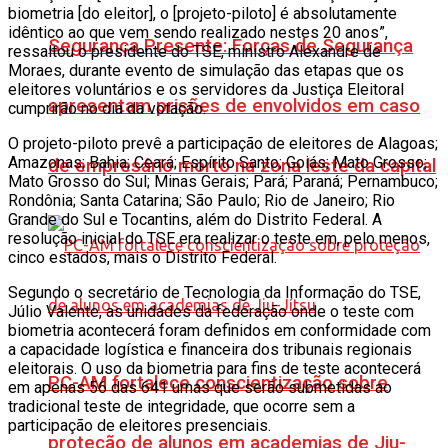
biometria [do eleitor], o [projeto-piloto] é absolutamente
idêntico ao que vem sendo realizado nestes 20 anos”,
Segurança Presente: Forças de Segurança
ressaltou o presidente do TSE, ministro Alexandre de
Moraes, durante evento de simulação das etapas que os
eleitores voluntários e os servidores da Justiça Eleitoral
apresentam prisões de envolvidos em caso
cumprirão no dia da votação.
O projeto-piloto prevê a participação de eleitores de Alagoas;
Amazonas; Bahia; Ceará; Espírito Santo; Goiás; Mato Grosso;
de empresário morto na zona leste da capital
Mato Grosso do Sul; Minas Gerais; Pará; Paraná; Pernambuco;
Rondônia; Santa Catarina; São Paulo; Rio de Janeiro; Rio
Grande do Sul e Tocantins, além do Distrito Federal. A
resolução inicial do TSE era realizar o teste em, pelo menos,
cinco estados, mais o Distrito Federal.
Segundo o secretário de Tecnologia da Informação do TSE,
Júlio Valente, as unidades da federação onde o teste com
biometria acontecerá foram definidos em conformidade com
a capacidade logística e financeira dos tribunais regionais
eleitorais. O uso da biometria para fins de teste acontecerá
PC-AM fortalece conscientização sobre
em apenas 56 das 641 urnas que serão submetidas ao
tradicional teste de integridade, que ocorre sem a
participação de eleitores presenciais.
proteção de alunos em academias de Jiu-