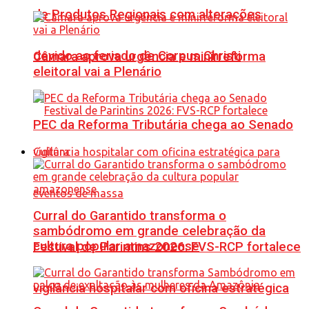
de Produtos Regionais com alterações
devido ao feriado de Corpus Christi
Câmara aprova urgência e minirreforma
eleitoral vai a Plenário
PEC da Reforma Tributária chega ao Senado
Cultura
Curral do Garantido transforma o
sambódromo em grande celebração da
cultura popular amazonense
Festival de Parintins 2026: FVS-RCP fortalece
vigilância hospitalar com oficina estratégica