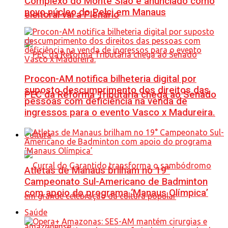
Complexo do Monte Sião é anunciado como
novo núcleo do Pelci em Manaus
eleitoral vai a Plenário
Procon-AM notifica bilheteria digital por
suposto descumprimento dos direitos das
PEC da Reforma Tributária chega ao Senado
pessoas com deficiência na venda de
ingressos para o evento Vasco x Madureira.
Cultura
Atletas de Manaus brilham no 19°
Campeonato Sul-Americano de Badminton
com apoio do programa ‘Manaus Olímpica’
Saúde