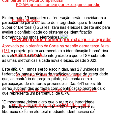
Compartilhar
Twittar
Compartilhar
Eleitores de 19 unidades da federação serão convidados a
participar de parte do teste de integridade que o Tribunal
Superior Eleitoral (TSE) realizará nas eleições deste ano para
avaliar a confiabilidade do sistema de identificação
biométrica nas urnas eletrônicas.
PC-AM prende homem por extorquir e agredir
Aprovado pelo plenário da Corte na sessão desta terça-feira
(13)
, o projeto-piloto acrescentará a identificação biométrica
mulher grávida
dos eleitores ao teste de integridade a que o TSE submete
as urnas eletrônicas a cada nova eleição, desde 2002.
Este ano, 641 urnas serão escolhidas, nas 27 unidades da
federação, para participar do tradicional teste de integridade
que, ao contrário do projeto-piloto, não conta com a
participação de eleitores presenciais. Das 641 urnas, 56
serão submetidas ao teste com identificação biométrica, o
que representa um percentual de 8,7%.
“É importante deixar claro que o teste de integridade
[tradicional] é realizado desde 2002 e que, a partir da
liberação da [urna eleitoral mediante identificação da]