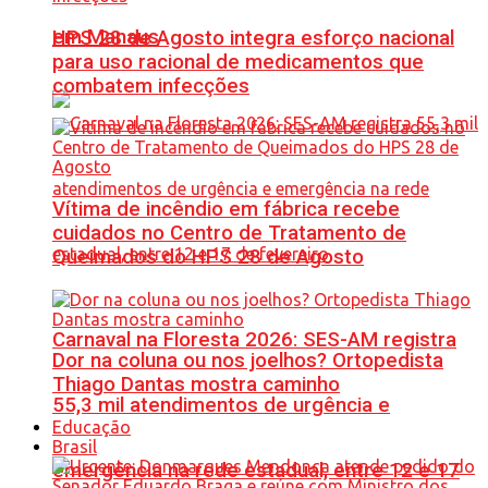
em Manaus
HPS 28 de Agosto integra esforço nacional
para uso racional de medicamentos que
combatem infecções
Vítima de incêndio em fábrica recebe
cuidados no Centro de Tratamento de
Queimados do HPS 28 de Agosto
Carnaval na Floresta 2026: SES-AM registra
Dor na coluna ou nos joelhos? Ortopedista
Thiago Dantas mostra caminho
55,3 mil atendimentos de urgência e
Educação
Brasil
emergência na rede estadual, entre 12 e 17