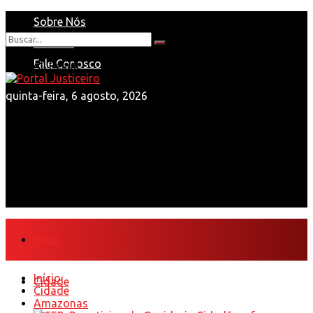
Sobre Nós
Anuncie
Nenhum Resultado
Fale Conosco
View All Result
quinta-feira, 6 agosto, 2026
Início
Início
Cidade
Cidade
Amazonas