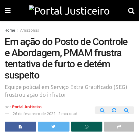
Home
Amazonas
Em ação do Posto de Controle
e Abordagem, PMAM frustra
tentativa de furto e detém
suspeito
Equipe policial em Serviço Extra Gratificado (SEG)
frustrou ação do infrator
por
Portal Justiceiro
26 de fevereiro de 2022
2 min read