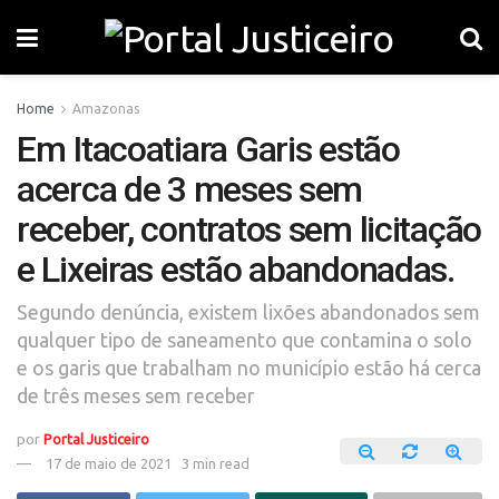
Home
Amazonas
Em Itacoatiara Garis estão
acerca de 3 meses sem
receber, contratos sem licitação
e Lixeiras estão abandonadas.
Segundo denúncia, existem lixões abandonados sem
qualquer tipo de saneamento que contamina o solo
e os garis que trabalham no município estão há cerca
de três meses sem receber
por
Portal Justiceiro
17 de maio de 2021
3 min read