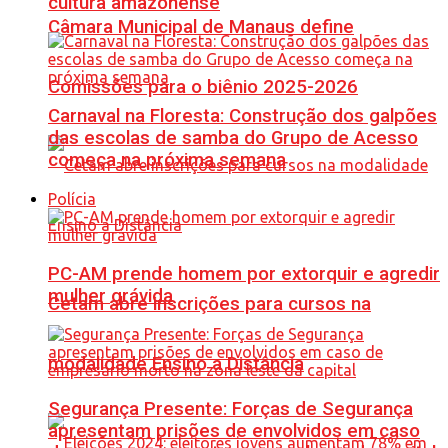
cultura amazonense
Câmara Municipal de Manaus define
Comissões para o biênio 2025-2026
Carnaval na Floresta: Construção dos galpões
das escolas de samba do Grupo de Acesso
começa na próxima semana
Polícia
PC-AM prende homem por extorquir e agredir
mulher grávida
Cetam abre inscrições para cursos na
modalidade Ensino a Distância
Segurança Presente: Forças de Segurança
apresentam prisões de envolvidos em caso