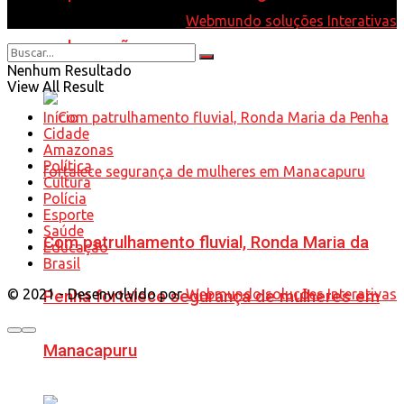
© 2021 - Desenvolvido por
Webmundo soluções Interativas
embarcação
Nenhum Resultado
View All Result
Início
Cidade
Amazonas
Política
Cultura
Polícia
Esporte
Saúde
Com patrulhamento fluvial, Ronda Maria da
Educação
Brasil
© 2021 - Desenvolvido por
Webmundo soluções Interativas
Penha fortalece segurança de mulheres em
Manacapuru