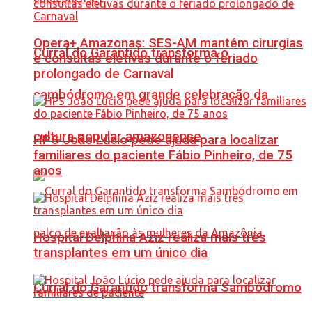
Opera+ Amazonas: SES-AM mantém cirurgias
Curral do Garantido transforma o
e consultas eletivas durante o feriado
prolongado de Carnaval
sambódromo em grande celebração da
cultura popular amazonense
HPS João Lúcio pede ajuda para localizar
familiares do paciente Fábio Pinheiro, de 75
anos
Hospital Delphina Aziz realiza mais três
transplantes em um único dia
Curral do Garantido transforma Sambódromo