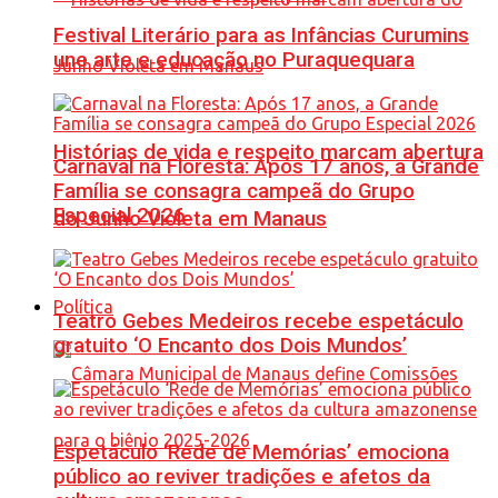
Festival Literário para as Infâncias Curumins
une arte e educação no Puraquequara
Histórias de vida e respeito marcam abertura
Carnaval na Floresta: Após 17 anos, a Grande
Família se consagra campeã do Grupo
Especial 2026
do Junho Violeta em Manaus
Política
Teatro Gebes Medeiros recebe espetáculo
gratuito ‘O Encanto dos Dois Mundos’
Espetáculo ‘Rede de Memórias’ emociona
público ao reviver tradições e afetos da