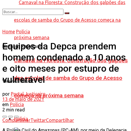
Home
Polícia
Equipes da Depca prendem
Nenhum Resultado
homem condenado a 10 anos
Carnaval na Floresta: Construção dos galpões
e oito meses por estupro de
vulnerável
das escolas de samba do Grupo de Acesso
View All Result
por
Portal Justiceiro
começa na próxima semana
13 de maio de 2021
em
Polícia
2 min read
Polícia
Compartilhar
Twittar
Compartilhar
A Polícia Civil do Amazonas (PC-AM), por meio da Delegacia