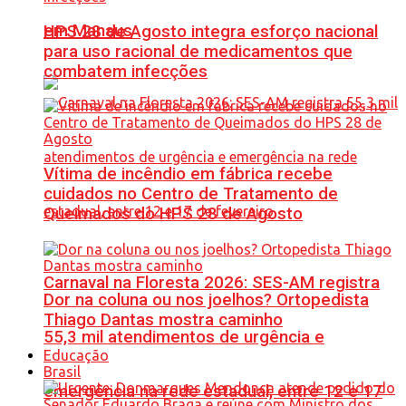
em Manaus
HPS 28 de Agosto integra esforço nacional
para uso racional de medicamentos que
combatem infecções
Vítima de incêndio em fábrica recebe
cuidados no Centro de Tratamento de
Queimados do HPS 28 de Agosto
Carnaval na Floresta 2026: SES-AM registra
Dor na coluna ou nos joelhos? Ortopedista
Thiago Dantas mostra caminho
55,3 mil atendimentos de urgência e
Educação
Brasil
emergência na rede estadual, entre 12 e 17