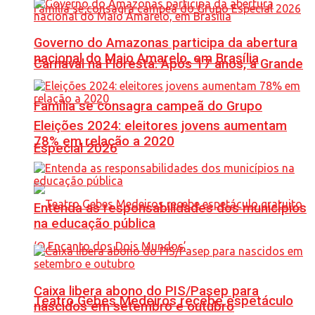
Governo do Amazonas participa da abertura
nacional do Maio Amarelo, em Brasília
Carnaval na Floresta: Após 17 anos, a Grande
Família se consagra campeã do Grupo
Eleições 2024: eleitores jovens aumentam
78% em relação a 2020
Especial 2026
Entenda as responsabilidades dos municípios
na educação pública
Caixa libera abono do PIS/Pasep para
Teatro Gebes Medeiros recebe espetáculo
nascidos em setembro e outubro