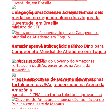
Delegação amazonense conquista mais seis
medalhas no segundo bloco dos Jogos da
Juventude, em Brasília
Senado aprova indicação de Flávio Dino para
Amazonense é convocado para o
Campeonato Mundial de Atletismo em Tóquio
ministro do STF
Praças esportivas do Governo do Amazonas
fortalecem os JEAs, encerrados na Arena da
Amazônia