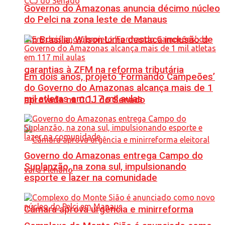
Governo do Amazonas anuncia décimo núcleo
do Pelci na zona leste de Manaus
Em Brasília, Wilson Lima destaca inclusão de
garantias à ZFM na reforma tributária
Em dois anos, projeto ‘Formando Campeões’
do Governo do Amazonas alcança mais de 1
mil atletas em 117 mil aulas
aprovada na CCJ do Senado
Governo do Amazonas entrega Campo do
Suplanzão, na zona sul, impulsionando
esporte e lazer na comunidade
Câmara aprova urgência e minirreforma