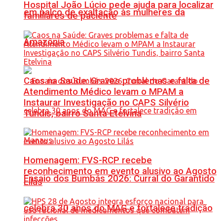
Hospital João Lúcio pede ajuda para localizar
em palco de exaltação às mulheres da
familiares de paciente
Amazônia
Caos na Saúde: Graves problemas e falta de
Atendimento Médico levam o MPAM a
Instaurar Investigação no CAPS Silvério
Tundis, bairro Santa Etelvina
Homenagem: FVS-RCP recebe
reconhecimento em evento alusivo ao Agosto
Ensaio dos Bumbás 2026: Curral do Garantido
Lilás
celebra 30 anos do MAG e fortalece tradição