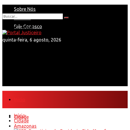
Sobre Nós
Anuncie
Nenhum Resultado
Fale Conosco
View All Result
quinta-feira, 6 agosto, 2026
Início
Início
Cidade
Cidade
Amazonas