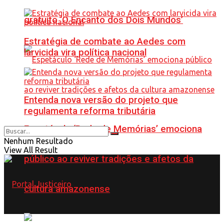
gratuito ‘O Encanto dos Dois Mundos’
Estratégia de combate ao Aedes com
larvicida vira política nacional
Entenda nova versão do projeto que
regulamenta reforma tributária
Espetáculo ‘Rede de Memórias’ emociona
Nenhum Resultado
View All Result
público ao reviver tradições e afetos da
cultura amazonense