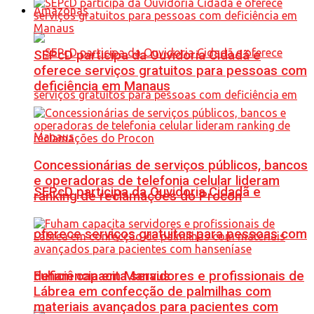
Amazonas
SEPcD participa da Ouvidoria Cidadã e
oferece serviços gratuitos para pessoas com
deficiência em Manaus
Concessionárias de serviços públicos, bancos
e operadoras de telefonia celular lideram
SEPcD participa da Ouvidoria Cidadã e
ranking de reclamações do Procon
oferece serviços gratuitos para pessoas com
Fuham capacita servidores e profissionais de
deficiência em Manaus
Lábrea em confecção de palmilhas com
materiais avançados para pacientes com