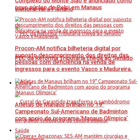
Complexo do Monte Sião é anunciado como
novo núcleo do Pelci em Manaus
eleitoral vai a Plenário
Procon-AM notifica bilheteria digital por
suposto descumprimento dos direitos das
PEC da Reforma Tributária chega ao Senado
pessoas com deficiência na venda de
ingressos para o evento Vasco x Madureira.
Cultura
Atletas de Manaus brilham no 19°
Campeonato Sul-Americano de Badminton
com apoio do programa ‘Manaus Olímpica’
Saúde