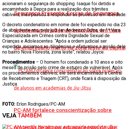
acionaram o segurança do shopping. Isaque foi detido e
encaminhado à Depca para a realização dos trâmites
Segurança Presente: Forças de Segurança
cabíveis, mas passou a responder ao processo em liberdade.
O decreto condenatório em nome dele foi expedido no dia 23
apresentam prisões de envolvidos em caso
de abril deste ano, pelo juiz Ian Andrezzo Dutra, da 1ª Vara
Especializada em Crimes contra Dignidade Sexual de
Crianças e Adolescentes. “Após a ordem judicial ser
expedida, iniciamos as diligências e efetuamos a prisão dele
de empresário morto na zona leste da capital
no bairro Nova Floresta, zona leste”, relatou Joyce.
Procedimentos
– O homem foi condenado a 10 anos e oito
meses de prisão pelo crime de estupro de vulnerável. Após
os procedimentos cabíveis, ele será encaminhado à Central
de Recebimento e Triagem (CRT), onde ficará à disposição da
Justiça.
FOTO:
Erlon Rodrigues/PC-AM
PC-AM fortalece conscientização sobre
VEJA
TAMBÉM
proteção de alunos em academias de Jiu-