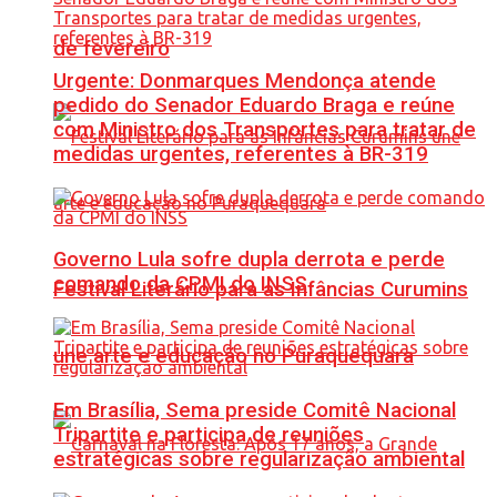
de fevereiro
Urgente: Donmarques Mendonça atende
pedido do Senador Eduardo Braga e reúne
com Ministro dos Transportes para tratar de
medidas urgentes, referentes à BR-319
Governo Lula sofre dupla derrota e perde
comando da CPMI do INSS
Festival Literário para as Infâncias Curumins
une arte e educação no Puraquequara
Em Brasília, Sema preside Comitê Nacional
Tripartite e participa de reuniões
estratégicas sobre regularização ambiental