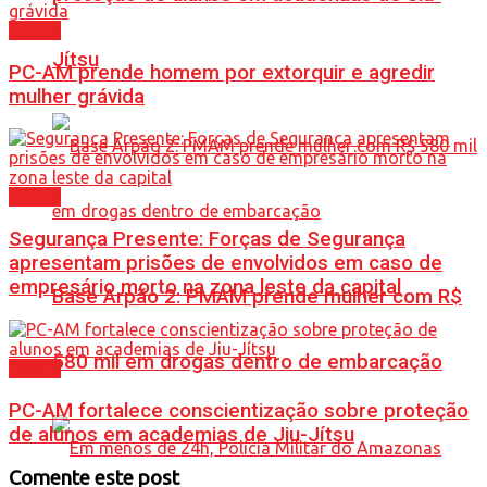
Polícia
Jítsu
PC-AM prende homem por extorquir e agredir
mulher grávida
Polícia
Segurança Presente: Forças de Segurança
apresentam prisões de envolvidos em caso de
empresário morto na zona leste da capital
Base Arpão 2: PMAM prende mulher com R$
580 mil em drogas dentro de embarcação
Polícia
PC-AM fortalece conscientização sobre proteção
de alunos em academias de Jiu-Jítsu
Comente este post