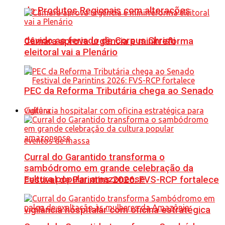
de Produtos Regionais com alterações
devido ao feriado de Corpus Christi
Câmara aprova urgência e minirreforma
eleitoral vai a Plenário
PEC da Reforma Tributária chega ao Senado
Cultura
Curral do Garantido transforma o
sambódromo em grande celebração da
cultura popular amazonense
Festival de Parintins 2026: FVS-RCP fortalece
vigilância hospitalar com oficina estratégica