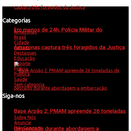
Categorias
Em menos de 24h, Polícia Militar do
Amazonas
Brasil
Cidade
Amazonas captura três foragidos da Justiça
Cultura
Destaques
Educação
Esporte
Polícia
Política
Saúde
Sem categoria
Siga-nos
Whatsapp: 92 98584-9575
Base Arpão 2: PMAM apreende 26 toneladas
Sobre Nós
Anuncie
Fale Conosco
de pescado durante abordagem a