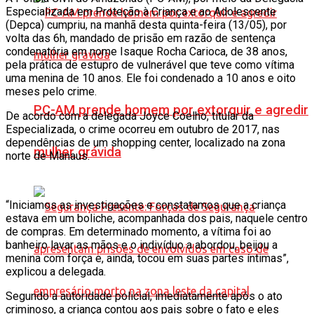
Especializada em Proteção à Criança e ao Adolescente
(Depca) cumpriu, na manhã desta quinta-feira (13/05), por
volta das 6h, mandado de prisão em razão de sentença
condenatória em nome Isaque Rocha Carioca, de 38 anos,
pela prática de estupro de vulnerável que teve como vítima
uma menina de 10 anos. Ele foi condenado a 10 anos e oito
meses pelo crime.
PC-AM prende homem por extorquir e agredir
De acordo com a delegada Joyce Coelho, titular da
Especializada, o crime ocorreu em outubro de 2017, nas
dependências de um shopping center, localizado na zona
mulher grávida
norte de Manaus.
“Iniciamos as investigações e constatamos que a criança
estava em um boliche, acompanhada dos pais, naquele centro
de compras. Em determinado momento, a vítima foi ao
banheiro lavar as mãos e o indivíduo a abordou, beijou a
menina com força e, ainda, tocou em suas partes íntimas”,
explicou a delegada.
Segundo a autoridade policial, imediatamente após o ato
criminoso, a criança contou aos pais sobre o fato e eles