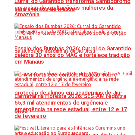
Curral do Garantido transforma Sambódromo
em palco de exaltação às mulheres da
para eventos de massa
Amazônia
Ensaio dos Bumbás 2026: Curral do Garantido
celebra 30 anos do MAG e fortalece tradição
em Manaus
PC-AM fortalece conscientização sobre
proteção de alunos em academias de Jiu-
Carnaval na Floresta 2026: SES-AM registra
55,3 mil atendimentos de urgência e
emergência na rede estadual, entre 12 e 17
Jítsu
de fevereiro