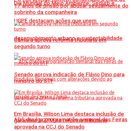
Dia Mundial do Meio Ambiente: Sedurb e
17 anos de prisão por abusar sexualmente do
sobrinho da companheira
UGPE destacam ações que unem
desenvolvimento urbano e sustentabilidade
Câmara aprova reforma tributária em
segundo turno
Senado aprova indicação de Flávio Dino para
ministro do STF
Em Brasília, Wilson Lima destaca inclusão de
ADS divulga programação semanal das Feiras
garantias à ZFM na reforma tributária
aprovada na CCJ do Senado