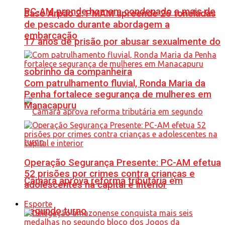
PC-AM prende homem condenado a mais de
Base Arpão 2: PMAM apreende 26 toneladas
de pescado durante abordagem a
embarcação
17 anos de prisão por abusar sexualmente do
sobrinho da companheira
Com patrulhamento fluvial, Ronda Maria da
Penha fortalece segurança de mulheres em
Manacapuru
Operação Segurança Presente: PC-AM efetua
52 prisões por crimes contra crianças e
Câmara aprova reforma tributária em
adolescentes na capital e interior
Esporte
segundo turno