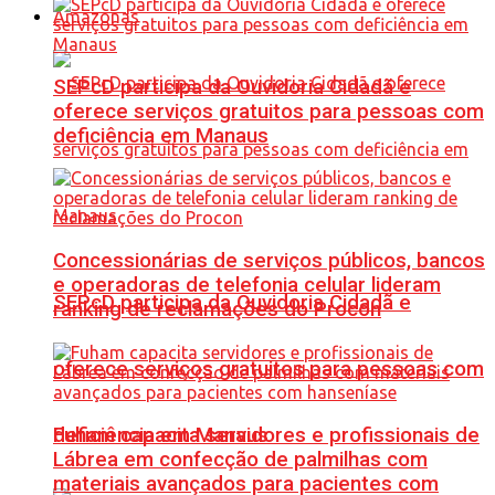
Amazonas
SEPcD participa da Ouvidoria Cidadã e
oferece serviços gratuitos para pessoas com
deficiência em Manaus
Concessionárias de serviços públicos, bancos
e operadoras de telefonia celular lideram
SEPcD participa da Ouvidoria Cidadã e
ranking de reclamações do Procon
oferece serviços gratuitos para pessoas com
Fuham capacita servidores e profissionais de
deficiência em Manaus
Lábrea em confecção de palmilhas com
materiais avançados para pacientes com