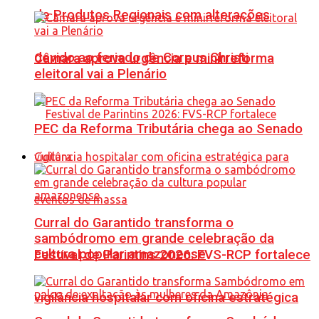
de Produtos Regionais com alterações
devido ao feriado de Corpus Christi
Câmara aprova urgência e minirreforma
eleitoral vai a Plenário
PEC da Reforma Tributária chega ao Senado
Cultura
Curral do Garantido transforma o
sambódromo em grande celebração da
cultura popular amazonense
Festival de Parintins 2026: FVS-RCP fortalece
vigilância hospitalar com oficina estratégica