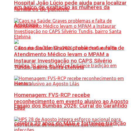
Hospital João Lúcio pede ajuda para localizar
em palco de exaltação às mulheres da
familiares de paciente
Amazônia
Caos na Saúde: Graves problemas e falta de
Atendimento Médico levam o MPAM a
Instaurar Investigação no CAPS Silvério
Tundis, bairro Santa Etelvina
Homenagem: FVS-RCP recebe
reconhecimento em evento alusivo ao Agosto
Ensaio dos Bumbás 2026: Curral do Garantido
Lilás
celebra 30 anos do MAG e fortalece tradição