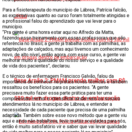
Para a fisioterapeuta do município de Lábrea, Patrícia falcão,
as expectativas quanto ao curso foram totalmente atingidas e
Jítsu
a profissional falou do aprendizado que vai levar para o
município.
“Pra gente é uma honra estar aqui no Alfredo da Matta,
fazendo esse treinamento com essas professoras que são
referência no Brasil; a gente já trabalha com as palmilhas, as
adaptações de calçados, mas aqui tivemos um conhecimento
novo, de alto nível, então agora, com esse curso, a gente vai
melhorar muito a qualidade do nosso serviço e a qualidade
de vida dos pacientes”, declarou.
E o técnico de enfermagem Francisco Galvão, falou da
Base Arpão 2: PMAM prende mulher com R$
importância de conhecer na prática novas técnicas e também
ressaltou os benefícios para os pacientes. “A gente
precisava muito fazer essa parte prática para ter uma
580 mil em drogas dentro de embarcação
compreensão melhor e intensificar ainda mais os nossos
atendimentos lá no município de Lábrea, e entender a
necessidade de cada paciente que precisa de uma palmilha
adaptada. Também sobre esse novo método que a gente viu
aqui e ainda não trabalhava, teve muitas novidades para nós,
então é muito satisfatório vir e saber que vai levar qualidade