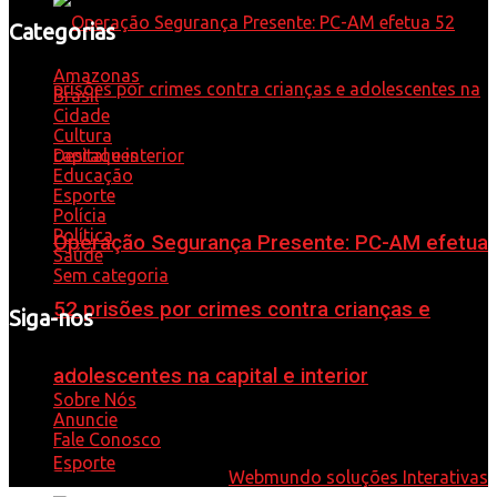
Categorias
Amazonas
Brasil
Cidade
Cultura
Destaques
Educação
Esporte
Polícia
Política
Operação Segurança Presente: PC-AM efetua
Saúde
Sem categoria
52 prisões por crimes contra crianças e
Siga-nos
Whatsapp: 92 98584-9575
adolescentes na capital e interior
Sobre Nós
Anuncie
Fale Conosco
Esporte
© 2021 - Desenvolvido por
Webmundo soluções Interativas