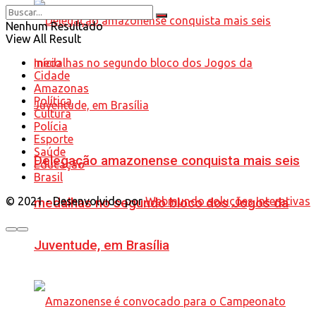
Nenhum Resultado
View All Result
Início
Cidade
Amazonas
Política
Cultura
Polícia
Esporte
Saúde
Delegação amazonense conquista mais seis
Educação
Brasil
© 2021 - Desenvolvido por
Webmundo soluções Interativas
medalhas no segundo bloco dos Jogos da
Juventude, em Brasília