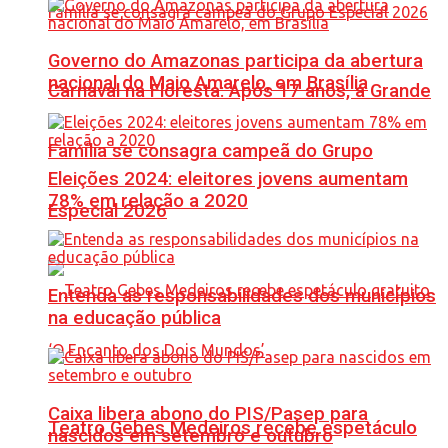
Governo do Amazonas participa da abertura
nacional do Maio Amarelo, em Brasília
Carnaval na Floresta: Após 17 anos, a Grande
Família se consagra campeã do Grupo
Eleições 2024: eleitores jovens aumentam
78% em relação a 2020
Especial 2026
Entenda as responsabilidades dos municípios
na educação pública
Caixa libera abono do PIS/Pasep para
Teatro Gebes Medeiros recebe espetáculo
nascidos em setembro e outubro