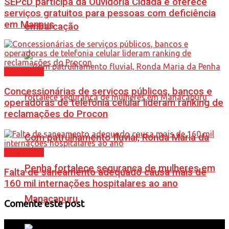
SEPcD participa da Ouvidoria Cidadã e oferece
serviços gratuitos para pessoas com deficiência
em Manaus
embarcação
Amazonas
Concessionárias de serviços públicos, bancos e
operadoras de telefonia celular lideram ranking de
reclamações do Procon
Com patrulhamento fluvial, Ronda Maria da
Amazonas
Penha fortalece segurança de mulheres em
Falta de saneamento adequado causa mais de
160 mil internações hospitalares ao ano
Manacapuru
Comente este post