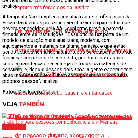
de vida melhor para o nosso paciente lá no município”,
avaliou.
A terapeuta Nardi explicou que atualizar os profissionais da
Fuham também os preparou para utilizar equipamentos que
devem ser cedidos pela AAL, conforme prevê a parceria
Em menos de 24h, Polícia Militar do
firmada entre as instituições. “Essa oficina faz parte de um
modelo de atuação mais atualizada, moderna, com
equipamentos e materiais de última geração, e que estão
Amazonas captura três foragidos da Justiça
sendo usados no mundo inteiro; todos os equipamentos vão
funcionar em regime de comodato, por dois anos, assim
como a manutenção e a entrega de todos os materiais de
consumo, e, depois desses dois anos, a gente espera e tem
absoluta certeza que a Fuham consiga caminhar com seus
próprios passos”, finaliza.
Fotos:
Divulgação/Fuham
VEJA
TAMBÉM
Base Arpão 2: PMAM apreende 26 toneladas
Amazonas
de pescado durante abordagem a