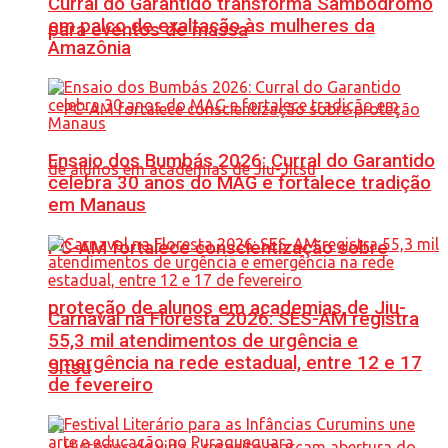
Curral do Garantido transforma Sambódromo
em palco de exaltação às mulheres da
para eventos de massa
Amazônia
Ensaio dos Bumbás 2026: Curral do Garantido
celebra 30 anos do MAG e fortalece tradição
em Manaus
PC-AM fortalece conscientização sobre
proteção de alunos em academias de Jiu-
Carnaval na Floresta 2026: SES-AM registra
55,3 mil atendimentos de urgência e
emergência na rede estadual, entre 12 e 17
Jítsu
de fevereiro