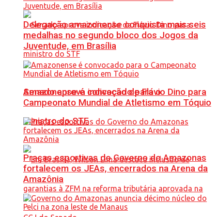
Delegação amazonense conquista mais seis
medalhas no segundo bloco dos Jogos da
Juventude, em Brasília
Senado aprova indicação de Flávio Dino para
Amazonense é convocado para o
Campeonato Mundial de Atletismo em Tóquio
ministro do STF
Praças esportivas do Governo do Amazonas
fortalecem os JEAs, encerrados na Arena da
Amazônia