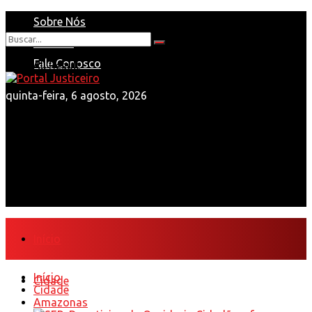
Sobre Nós
Anuncie
Nenhum Resultado
Fale Conosco
View All Result
quinta-feira, 6 agosto, 2026
Início
Início
Cidade
Cidade
Amazonas