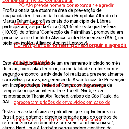
Compartilhar
Twittar
Compartilhar
Profissionais que atuam na área de prevenção de
incapacidades físicas da Fundação Hospitalar Alfredo da
Matta (Fuham) e profissionais do município de Lábrea
participaram, segunda-feira (08/06) até esta quarta-feira
(10/06), da oficina “Confecção de Palmilhas”, promovida em
parceria com o Instituto Aliança contra Hanseníase (AAL), na
sigla em inglês (Alliance Against Leprosy).
PC-AM prende homem por extorquir e agredir
mulher grávida
Esta é a segunda etapa de um treinamento iniciado no mês
de maio, com aulas teóricas, na modalidade on-line; neste
segundo encontro, a atividade foi realizada presencialmente,
com aulas práticas, na gerência de Assistência de Prevenção
em Incapacidades, sede da Fuham, com a presença da
terapeuta ocupacional Susilene Tonelli Nardi, e, da
fisioterapeuta Thania Abi Rached, ambas de São Paulo, da
AAL.
“Esta é a sexta oficina de palmilhas que implantamos no
Brasil, pois estamos dando prioridade para os centros de
referência no atendimento a pessoas com hanseníase”,
afirma Nardi, que é também pesquisadora científica do