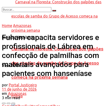
Home
Amazonas
Fuham capacita servidores e
Nenhum Resultado
profissionais de Lábrea em
Carnaval na Floresta: Construção dos galpões
confecção de palmilhas com
materiais avançados para
das escolas de samba do Grupo de Acesso
View All Result
pacientes com hanseníase
começa na próxima semana
por
Portal Justiceiro
11 de junho de 2026
em
Amazonas
Polícia
3 min read