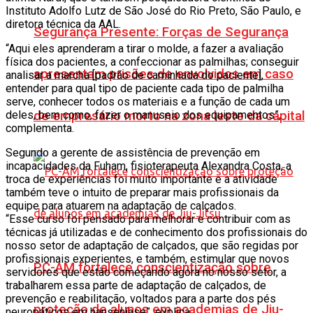
Instituto Adolfo Lutz de São José do Rio Preto, São Paulo, e
diretora técnica da AAL.
Segurança Presente: Forças de Segurança
“Aqui eles aprenderam a tirar o molde, a fazer a avaliação
física dos pacientes, a confeccionar as palmilhas; conseguir
apresentam prisões de envolvidos em caso
analisar a marcha [padrão de caminhada do paciente],
entender para qual tipo de paciente cada tipo de palmilha
serve, conhecer todos os materiais e a função de cada um
de empresário morto na zona leste da capital
deles, bem como, fazer o manuseio dos equipamentos”,
complementa.
Segundo a gerente de assistência de prevenção em
incapacidades da Fuham, fisioterapeuta Alexandra Costa, a
troca de experiências foi muito importante e a atividade
também teve o intuito de preparar mais profissionais da
equipe para atuarem na adaptação de calçados.
“Esse curso foi pensado para melhorar e contribuir com as
técnicas já utilizadas e de conhecimento dos profissionais do
nosso setor de adaptação de calçados, que são regidas por
profissionais experientes, e também, estimular que novos
PC-AM fortalece conscientização sobre
servidores que estão começando agora no nosso setor, a
trabalharem essa parte de adaptação de calçados, de
prevenção e reabilitação, voltados para a parte dos pés
proteção de alunos em academias de Jiu-
neuropáticos em hanseníase”, explica.