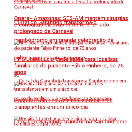
Opera+ Amazonas: SES-AM mantém cirurgias
Curral do Garantido transforma o
e consultas eletivas durante o feriado
prolongado de Carnaval
sambódromo em grande celebração da
cultura popular amazonense
HPS João Lúcio pede ajuda para localizar
familiares do paciente Fábio Pinheiro, de 75
anos
Hospital Delphina Aziz realiza mais três
transplantes em um único dia
Curral do Garantido transforma Sambódromo