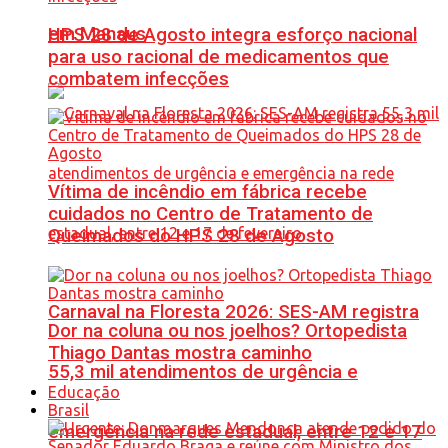
em Manaus
HPS 28 de Agosto integra esforço nacional
para uso racional de medicamentos que
combatem infecções
Vítima de incêndio em fábrica recebe
cuidados no Centro de Tratamento de
Queimados do HPS 28 de Agosto
Carnaval na Floresta 2026: SES-AM registra
Dor na coluna ou nos joelhos? Ortopedista
Thiago Dantas mostra caminho
55,3 mil atendimentos de urgência e
Educação
Brasil
emergência na rede estadual, entre 12 e 17