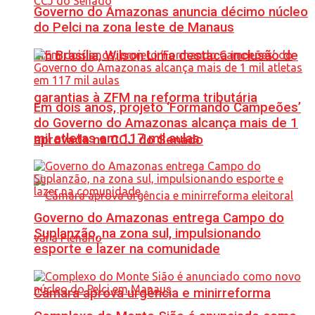
Governo do Amazonas anuncia décimo núcleo
do Pelci na zona leste de Manaus
Em Brasília, Wilson Lima destaca inclusão de
garantias à ZFM na reforma tributária
Em dois anos, projeto ‘Formando Campeões’
do Governo do Amazonas alcança mais de 1
mil atletas em 117 mil aulas
aprovada na CCJ do Senado
Governo do Amazonas entrega Campo do
Suplanzão, na zona sul, impulsionando
esporte e lazer na comunidade
Câmara aprova urgência e minirreforma