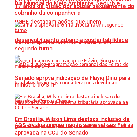
Dia Mundial do Meio Ambiente: Sedurb e
17 anos de prisão por abusar sexualmente do
sobrinho da companheira
UGPE destacam ações que unem
desenvolvimento urbano e sustentabilidade
Câmara aprova reforma tributária em
segundo turno
Senado aprova indicação de Flávio Dino para
ministro do STF
Em Brasília, Wilson Lima destaca inclusão de
ADS divulga programação semanal das Feiras
garantias à ZFM na reforma tributária
aprovada na CCJ do Senado