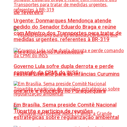
de fevereiro
Urgente: Donmarques Mendonça atende
pedido do Senador Eduardo Braga e reúne
com Ministro dos Transportes para tratar de
medidas urgentes, referentes à BR-319
Governo Lula sofre dupla derrota e perde
comando da CPMI do INSS
Festival Literário para as Infâncias Curumins
une arte e educação no Puraquequara
Em Brasília, Sema preside Comitê Nacional
Tripartite e participa de reuniões
estratégicas sobre regularização ambiental