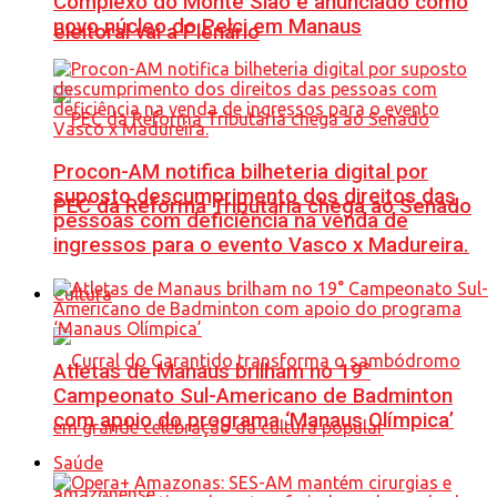
Complexo do Monte Sião é anunciado como
novo núcleo do Pelci em Manaus
eleitoral vai a Plenário
Procon-AM notifica bilheteria digital por
suposto descumprimento dos direitos das
PEC da Reforma Tributária chega ao Senado
pessoas com deficiência na venda de
ingressos para o evento Vasco x Madureira.
Cultura
Atletas de Manaus brilham no 19°
Campeonato Sul-Americano de Badminton
com apoio do programa ‘Manaus Olímpica’
Saúde