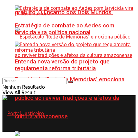
gratuito ‘O Encanto dos Dois Mundos’
Estratégia de combate ao Aedes com
larvicida vira política nacional
Entenda nova versão do projeto que
regulamenta reforma tributária
Espetáculo ‘Rede de Memórias’ emociona
Nenhum Resultado
View All Result
público ao reviver tradições e afetos da
cultura amazonense