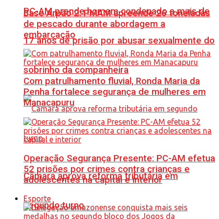
PC-AM prende homem condenado a mais de
Base Arpão 2: PMAM apreende 26 toneladas
de pescado durante abordagem a
embarcação
17 anos de prisão por abusar sexualmente do
sobrinho da companheira
Com patrulhamento fluvial, Ronda Maria da
Penha fortalece segurança de mulheres em
Manacapuru
Operação Segurança Presente: PC-AM efetua
52 prisões por crimes contra crianças e
Câmara aprova reforma tributária em
adolescentes na capital e interior
Esporte
segundo turno