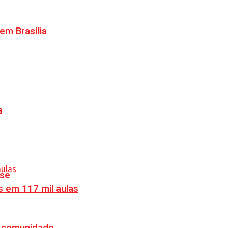
m Brasília
a
nse
s em 117 mil aulas