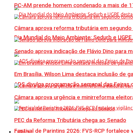
PC-AM prende homem condenado a mais de 17 
Câmara aprova reforma tributária em segundo 
Dia Mundial do Meio Ambiente: Sedurb e UGPE
Senado aprova indicação de Flávio Dino para m
Em Brasília, Wilson Lima destaca inclusão de 
ADS divulga programação semanal das Feiras d
Câmara aprova urgência e minirreforma eleitora
PEC da Reforma Tributária chega ao Senado
Festival de Parintins 2026: FVS-RCP fortalece 
Cultura