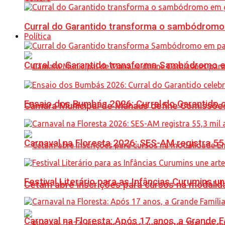
Curral do Garantido transforma o sambódromo
Política
Curral do Garantido transforma Sambódromo e
Ensaio dos Bumbás 2026: Curral do Garantido 
Câmara Municipal de Manaus define Comissões
Carnaval na Floresta 2026: SES-AM registra 55
Festival Literário para as Infâncias Curumins 
Cetam abre inscrições para cursos na modalida
Carnaval na Floresta: Após 17 anos, a Grande