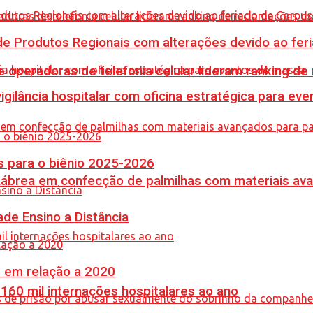
e Produtos Regionais com alterações devido ao feri
e operadoras de telefonia celular lideram ranking d
vigilância hospitalar com oficina estratégica para e
 para o biênio 2025-2026
 Lábrea em confecção de palmilhas com materiais a
de Ensino a Distância
% em relação a 2020
60 mil internações hospitalares ao ano