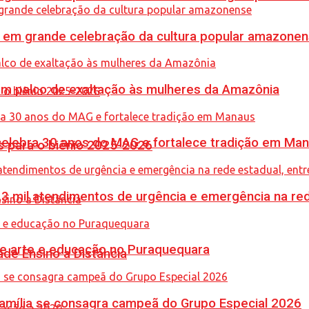
 em grande celebração da cultura popular amazone
m palco de exaltação às mulheres da Amazônia
celebra 30 anos do MAG e fortalece tradição em Ma
 para o biênio 2025-2026
,3 mil atendimentos de urgência e emergência na red
une arte e educação no Puraquequara
de Ensino a Distância
 Família se consagra campeã do Grupo Especial 2026