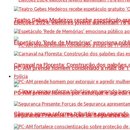
Teatro Gebes Medeiros recebe espetáculo gra
Eleições 2024: eleitores jovens aumentam 78
Espetáculo ‘Rede de Memórias’ emociona públi
Carnaval na Floresta: Construção dos galpõe
PC-AM prende homem condenado a mais de 17 
Polícia
PC-AM prende homem por extorquir e agredir 
Câmara aprova reforma tributária em segundo 
Segurança Presente: Forças de Segurança apre