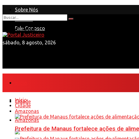
Sobre Nós
Anuncie
Nenhum Resultado
Fale Conosco
View All Result
sábado, 8 agosto, 2026
Início
Início
Cidade
Cidade
Amazonas
Amazonas
Prefeitura de Manaus fortalece ações de ali