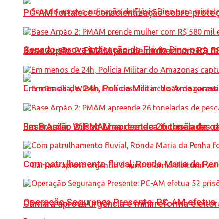
PC-AM fortalece conscientização sobre prote
Senado aprova indicação de Flávio Dino para m
Base Arpão 2: PMAM prende mulher com R$ 58
Em menos de 24h, Polícia Militar do Amazonas 
Base Arpão 2: PMAM apreende 26 toneladas 
Em Brasília, Wilson Lima destaca inclusão de 
Com patrulhamento fluvial, Ronda Maria da P
Operação Segurança Presente: PC-AM efetua 52 
Câmara aprova urgência e minirreforma eleitora