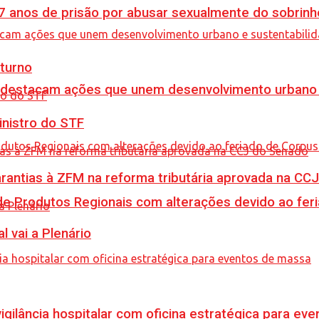
anos de prisão por abusar sexualmente do sobrinh
turno
 destacam ações que unem desenvolvimento urbano 
inistro do STF
garantias à ZFM na reforma tributária aprovada na C
e Produtos Regionais com alterações devido ao feri
l vai a Plenário
vigilância hospitalar com oficina estratégica para e