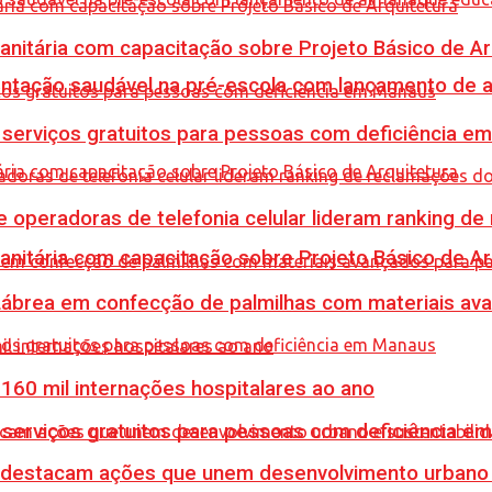
Sanitária com capacitação sobre Projeto Básico de Ar
mentação saudável na pré-escola com lançamento de 
e serviços gratuitos para pessoas com deficiência e
e operadoras de telefonia celular lideram ranking d
Sanitária com capacitação sobre Projeto Básico de Ar
 Lábrea em confecção de palmilhas com materiais a
60 mil internações hospitalares ao ano
e serviços gratuitos para pessoas com deficiência e
 destacam ações que unem desenvolvimento urbano 