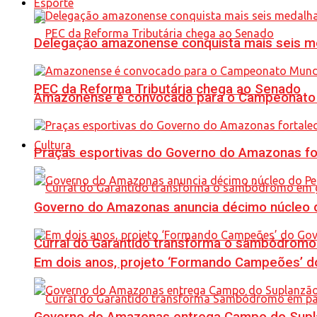
Esporte
Delegação amazonense conquista mais seis me
PEC da Reforma Tributária chega ao Senado
Amazonense é convocado para o Campeonato 
Cultura
Praças esportivas do Governo do Amazonas fo
Governo do Amazonas anuncia décimo núcleo d
Curral do Garantido transforma o sambódromo
Em dois anos, projeto ‘Formando Campeões’ do