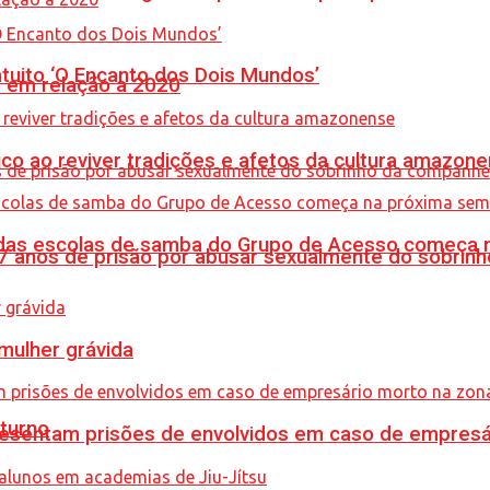
tuito ‘O Encanto dos Dois Mundos’
% em relação a 2020
co ao reviver tradições e afetos da cultura amazon
s das escolas de samba do Grupo de Acesso começa
anos de prisão por abusar sexualmente do sobrinh
mulher grávida
turno
sentam prisões de envolvidos em caso de empresári