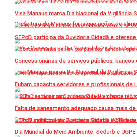
Visa Manaus marca Dia Nacional da Vigilância 
Prefeitura de Manaus fortalece ações de ali
SEPcD participa da Ouvidoria Cidadã e oferec
Concessionárias de serviços públicos, bancos 
Visa Manaus marca Dia Nacional da Vigilância 
Fuham capacita servidores e profissionais de
Falta de saneamento adequado causa mais de 1
SEPcD participa da Ouvidoria Cidadã e oferec
Dia Mundial do Meio Ambiente: Sedurb e UGPE