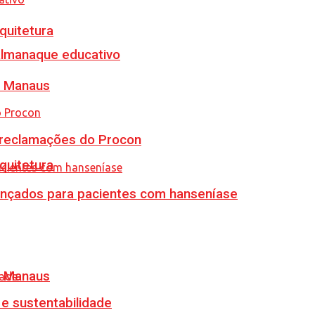
quitetura
almanaque educativo
m Manaus
e reclamações do Procon
quitetura
vançados para pacientes com hanseníase
m Manaus
e sustentabilidade