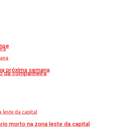
ense
 na próxima semana
o da companheira
o morto na zona leste da capital