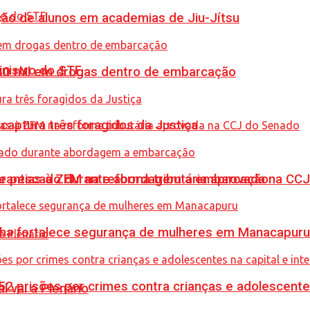
ção de alunos em academias de Jiu-Jítsu
inistro do STF
0 mil em drogas dentro de embarcação
captura três foragidos da Justiça
de pescado durante abordagem a embarcação
garantias à ZFM na reforma tributária aprovada na C
enha fortalece segurança de mulheres em Manacapuru
prisões por crimes contra crianças e adolescentes 
l vai a Plenário