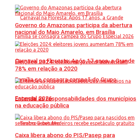
Governo do Amazonas participa da abertura
nacional do Maio Amarelo, em Brasília
Carnaval na Floresta: Após 17 anos, a Grande
Eleições 2024: eleitores jovens aumentam
78% em relação a 2020
Família se consagra campeã do Grupo
Especial 2026
Entenda as responsabilidades dos municípios
na educação pública
Caixa libera abono do PIS/Pasep para