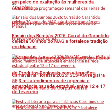
em palco de exaltação às mulheres da
Amazônia
Ensaio dos Bumbás 2026: Curral do Garantido
celebra 30 anos do MAG e fortalece tradição
em Manaus
ADS divulga programação semanal das Feiras
de Produtos Regionais com alterações
Carnaval na Floresta 2026: SES-AM registra
55,3 mil atendimentos de urgência e
emergência na rede estadual, entre 12 e 17
devido ao feriado de Corpus Christi
de fevereiro