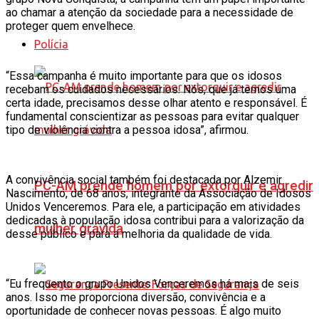
ao chamar a atenção da sociedade para a necessidade de
proteger quem envelhece.
Polícia
“Essa campanha é muito importante para que os idosos
recebam os cuidados necessários. Nós, que já temos uma
certa idade, precisamos desse olhar atento e responsável. É
fundamental conscientizar as pessoas para evitar qualquer
tipo de violência contra a pessoa idosa”, afirmou.
A convivência social também foi destacada por Alzemir
PC-AM prende homem por extorquir e agredir
Nascimento, de 68 anos, integrante da Associação de Idosos
Unidos Venceremos. Para ele, a participação em atividades
dedicadas à população idosa contribui para a valorização da
mulher grávida
desse público e para a melhoria da qualidade de vida.
“Eu frequento o grupo Unidos Venceremos há mais de seis
anos. Isso me proporciona diversão, convivência e a
oportunidade de conhecer novas pessoas. É algo muito