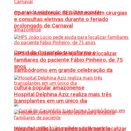
Opera+ Amazonas: SES-AM mantém cirurgias
e consultas eletivas durante o feriado
prolongado de Carnaval
Curral do Garantido transforma o
HPS João Lúcio pede ajuda para localizar
familiares do paciente Fábio Pinheiro, de 75
anos
sambódromo em grande celebração da
cultura popular amazonense
Hospital Delphina Aziz realiza mais três
transplantes em um único dia
Hospital João Lúcio pede ajuda para localizar