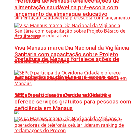
Prefeitura de Manaus fortalece ações de
alimentação saudável na pré-escola com
lançamento de almanaque educativo
Visa Manaus marca Dia Nacional da Vigilância
Sanitária com capacitação sobre Projeto
Prefeitura de Manaus fortalece ações de
Básico de Arquitetura
alimentação saudável na pré-escola com
SEPcD participa da Ouvidoria Cidadã e
lançamento de almanaque educativo
oferece serviços gratuitos para pessoas com
deficiência em Manaus