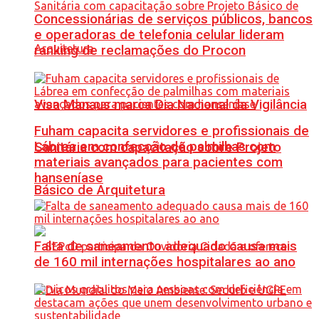
Concessionárias de serviços públicos, bancos
e operadoras de telefonia celular lideram
ranking de reclamações do Procon
Visa Manaus marca Dia Nacional da Vigilância
Fuham capacita servidores e profissionais de
Lábrea em confecção de palmilhas com
Sanitária com capacitação sobre Projeto
materiais avançados para pacientes com
hanseníase
Básico de Arquitetura
Falta de saneamento adequado causa mais
de 160 mil internações hospitalares ao ano