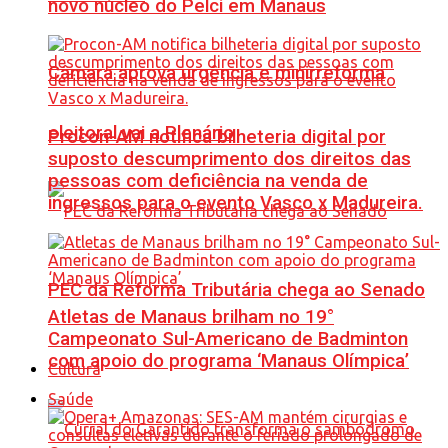
novo núcleo do Pelci em Manaus
Câmara aprova urgência e minirreforma
eleitoral vai a Plenário
Procon-AM notifica bilheteria digital por
suposto descumprimento dos direitos das
pessoas com deficiência na venda de
ingressos para o evento Vasco x Madureira.
PEC da Reforma Tributária chega ao Senado
Atletas de Manaus brilham no 19°
Campeonato Sul-Americano de Badminton
com apoio do programa ‘Manaus Olímpica’
Cultura
Saúde