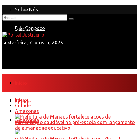
Sobre Nós
Anuncie
Nenhum Resultado
Fale Conosco
View All Result
sexta-feira, 7 agosto, 2026
Início
Início
Cidade
Cidade
Amazonas
Amazonas