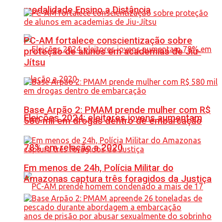
modalidade Ensino a Distância
PC-AM fortalece conscientização sobre
proteção de alunos em academias de Jiu-
Jítsu
Base Arpão 2: PMAM prende mulher com R$
Eleições 2024: eleitores jovens aumentam
580 mil em drogas dentro de embarcação
78% em relação a 2020
Em menos de 24h, Polícia Militar do
Amazonas captura três foragidos da Justiça