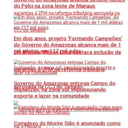
do Pelci na zona leste de Manaus
Em dois anos, projeto ‘Formando Campeões’
do Governo do Amazonas alcança mais de 1
mil atletas em 117 mil aulas
Em Brasília, Wilson Lima destaca inclusão de
garantias à ZFM na reforma tributária
Governo do Amazonas entrega Campo do
aprovada na CCJ do Senado
Suplanzão, na zona sul, impulsionando
esporte e lazer na comunidade
Complexo do Monte Sião é anunciado como