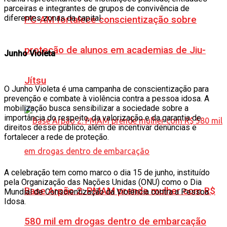
parceiras e integrantes de grupos de convivência de
diferentes zonas da capital.
PC-AM fortalece conscientização sobre
proteção de alunos em academias de Jiu-
Junho Violeta
Jítsu
O Junho Violeta é uma campanha de conscientização para
prevenção e combate à violência contra a pessoa idosa. A
mobilização busca sensibilizar a sociedade sobre a
importância do respeito, da valorização e da garantia de
direitos desse público, além de incentivar denúncias e
fortalecer a rede de proteção.
A celebração tem como marco o dia 15 de junho, instituído
pela Organização das Nações Unidas (ONU) como o Dia
Base Arpão 2: PMAM prende mulher com R$
Mundial de Conscientização da Violência contra a Pessoa
Idosa.
580 mil em drogas dentro de embarcação