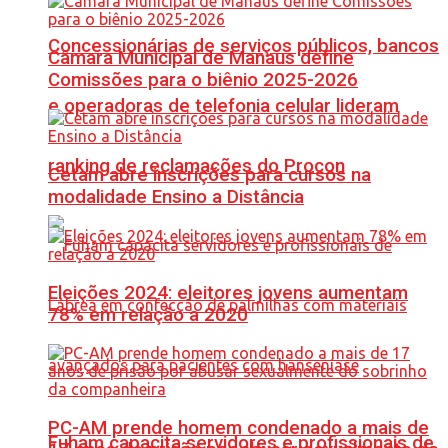
Concessionárias de serviços públicos, bancos
Câmara Municipal de Manaus define
Comissões para o biênio 2025-2026
e operadoras de telefonia celular lideram
ranking de reclamações do Procon
Cetam abre inscrições para cursos na
modalidade Ensino a Distância
Eleições 2024: eleitores jovens aumentam
78% em relação a 2020
PC-AM prende homem condenado a mais de
Fuham capacita servidores e profissionais de