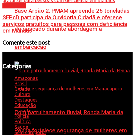
Amazonas
Base Arpão 2: PMAM apreende 26 toneladas
SEPcD participa da Ouvidoria Cidadã e oferece
serviços gratuitos para pessoas com deficiência
de pescado durante abordagem a
em Manaus
Comente este post
embarcação
Categorias
Amazonas
Brasil
Cidade
Cultura
Destaques
Educação
Esporte
Com patrulhamento fluvial, Ronda Maria da
Polícia
Política
Saúde
Penha fortalece segurança de mulheres em
Sem categoria