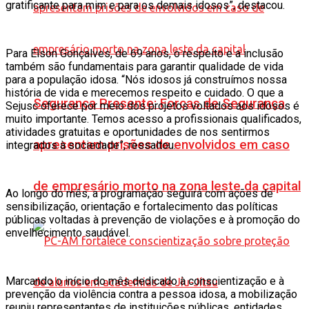
gratificante para mim e para os demais idosos”, destacou.
Para Elson Gonçalves, de 69 anos, o respeito e a inclusão
também são fundamentais para garantir qualidade de vida
para a população idosa. “Nós idosos já construímos nossa
história de vida e merecemos respeito e cuidado. O que a
Segurança Presente: Forças de Segurança
Sejusc oferece por meio dos projetos voltados aos idosos é
muito importante. Temos acesso a profissionais qualificados,
atividades gratuitas e oportunidades de nos sentirmos
apresentam prisões de envolvidos em caso
integrados à sociedade”, ressaltou.
de empresário morto na zona leste da capital
Ao longo do mês, a programação seguirá com ações de
sensibilização, orientação e fortalecimento das políticas
públicas voltadas à prevenção de violações e à promoção do
envelhecimento saudável.
Marcando o início do mês dedicado à conscientização e à
prevenção da violência contra a pessoa idosa, a mobilização
reuniu representantes de instituições públicas, entidades