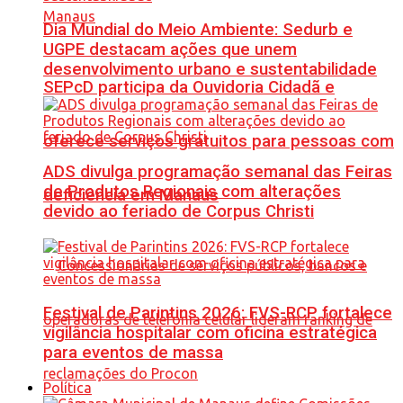
Dia Mundial do Meio Ambiente: Sedurb e
UGPE destacam ações que unem
desenvolvimento urbano e sustentabilidade
SEPcD participa da Ouvidoria Cidadã e
oferece serviços gratuitos para pessoas com
ADS divulga programação semanal das Feiras
de Produtos Regionais com alterações
deficiência em Manaus
devido ao feriado de Corpus Christi
Festival de Parintins 2026: FVS-RCP fortalece
vigilância hospitalar com oficina estratégica
para eventos de massa
Política