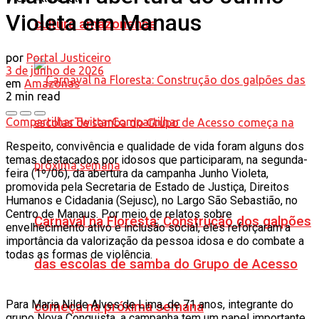
Violeta em Manaus
cultura amazonense
por
Portal Justiceiro
3 de junho de 2026
em
Amazonas
2 min read
Compartilhar
Twittar
Compartilhar
Respeito, convivência e qualidade de vida foram alguns dos
temas destacados por idosos que participaram, na segunda-
feira (1º/06), da abertura da campanha Junho Violeta,
promovida pela Secretaria de Estado de Justiça, Direitos
Humanos e Cidadania (Sejusc), no Largo São Sebastião, no
Centro de Manaus. Por meio de relatos sobre
Carnaval na Floresta: Construção dos galpões
envelhecimento ativo e inclusão social, eles reforçaram a
importância da valorização da pessoa idosa e do combate a
todas as formas de violência.
das escolas de samba do Grupo de Acesso
Para Maria Nilde Alves de Lima, de 71 anos, integrante do
começa na próxima semana
grupo Nova Conquista, a campanha tem um papel importante