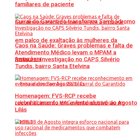
familiares de paciente
Curral do Garantido transforma Sambódromo
em palco de exaltação às mulheres da
Caos na Saúde: Graves problemas e falta de
Atendimento Médico levam o MPAM a
Amazônia
Instaurar Investigação no CAPS Silvério
Tundis, bairro Santa Etelvina
Homenagem: FVS-RCP recebe
reconhecimento em evento alusivo ao Agosto
Lilás