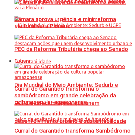
de 160 mil internações hospitalares ao ano
Câmara aprova urgência e minirreforma
eleitoral vai a Plenário
PEC da Reforma Tributária chega ao Senado
Cultura
Dia Mundial do Meio Ambiente: Sedurb e
Curral do Garantido transforma o
sambódromo em grande celebração da
cultura popular amazonense
UGPE destacam ações que unem
desenvolvimento urbano e sustentabilidade
Curral do Garantido transforma Sambódromo