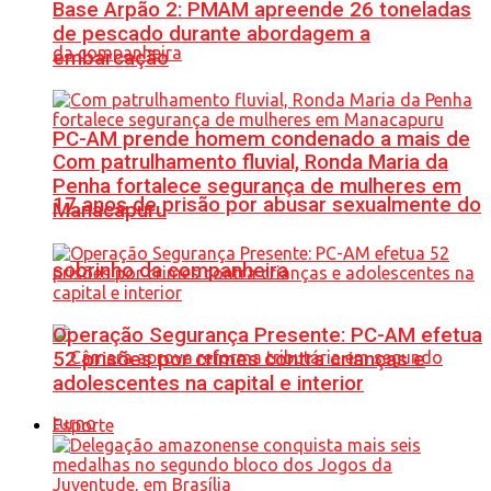
Base Arpão 2: PMAM apreende 26 toneladas
de pescado durante abordagem a
embarcação
PC-AM prende homem condenado a mais de
Com patrulhamento fluvial, Ronda Maria da
Penha fortalece segurança de mulheres em
17 anos de prisão por abusar sexualmente do
Manacapuru
sobrinho da companheira
Operação Segurança Presente: PC-AM efetua
52 prisões por crimes contra crianças e
adolescentes na capital e interior
Esporte