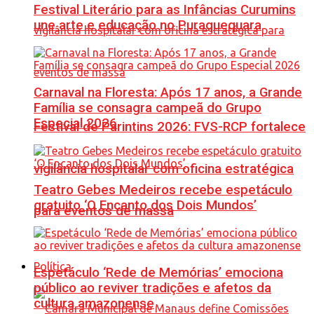
Festival Literário para as Infâncias Curumins
une arte e educação no Puraquequara
Carnaval na Floresta: Após 17 anos, a Grande
Família se consagra campeã do Grupo
Especial 2026
Festival de Parintins 2026: FVS-RCP fortalece
vigilância hospitalar com oficina estratégica
Teatro Gebes Medeiros recebe espetáculo
gratuito ‘O Encanto dos Dois Mundos’
para eventos de massa
Política
Espetáculo ‘Rede de Memórias’ emociona
público ao reviver tradições e afetos da
cultura amazonense