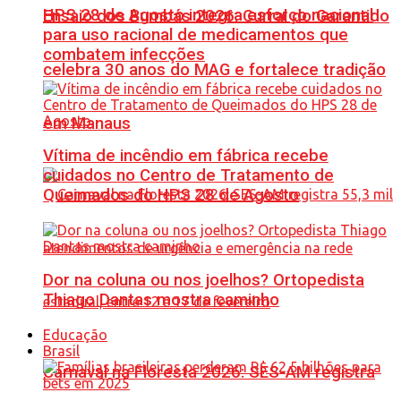
HPS 28 de Agosto integra esforço nacional
Ensaio dos Bumbás 2026: Curral do Garantido
para uso racional de medicamentos que
combatem infecções
celebra 30 anos do MAG e fortalece tradição
em Manaus
Vítima de incêndio em fábrica recebe
cuidados no Centro de Tratamento de
Queimados do HPS 28 de Agosto
Dor na coluna ou nos joelhos? Ortopedista
Thiago Dantas mostra caminho
Educação
Brasil
Carnaval na Floresta 2026: SES-AM registra