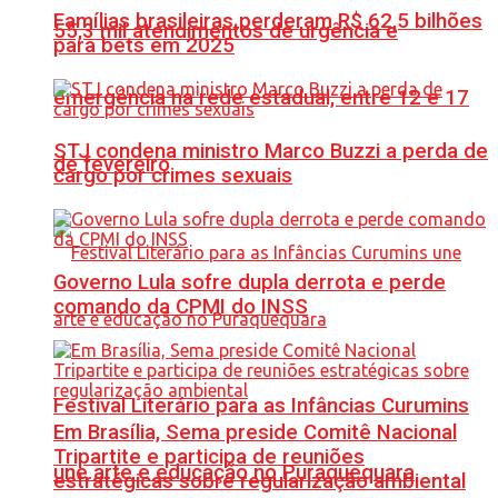
Famílias brasileiras perderam R$ 62,5 bilhões
55,3 mil atendimentos de urgência e
para bets em 2025
emergência na rede estadual, entre 12 e 17
STJ condena ministro Marco Buzzi a perda de
de fevereiro
cargo por crimes sexuais
Governo Lula sofre dupla derrota e perde
comando da CPMI do INSS
Festival Literário para as Infâncias Curumins
Em Brasília, Sema preside Comitê Nacional
Tripartite e participa de reuniões
une arte e educação no Puraquequara
estratégicas sobre regularização ambiental