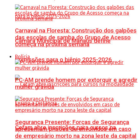
Carnaval na Floresta: Construção dos galpões
das escolas de samba do Grupo de Acesso
Câmara Municipal de Manaus define
começa na próxima semana
Polícia
Comissões para o biênio 2025-2026
PC-AM prende homem por extorquir e agredir
mulher grávida
Segurança Presente: Forças de Segurança
Cetam abre inscrições para cursos na
apresentam prisões de envolvidos em caso
de empresário morto na zona leste da capital