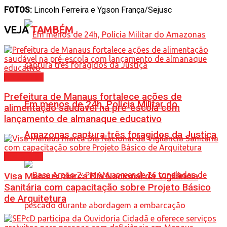
FOTOS:
Lincoln Ferreira e Ygson França/Sejusc
VEJA
TAMBÉM
Amazonas
Prefeitura de Manaus fortalece ações de
Em menos de 24h, Polícia Militar do
alimentação saudável na pré-escola com
lançamento de almanaque educativo
Amazonas captura três foragidos da Justiça
Destaques
Visa Manaus marca Dia Nacional da Vigilância
Sanitária com capacitação sobre Projeto Básico
de Arquitetura