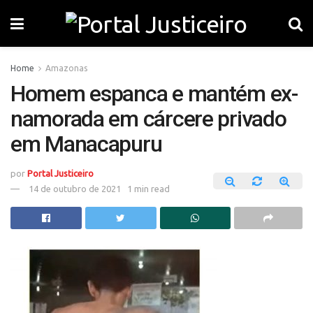
Home
Amazonas
Homem espanca e mantém ex-
namorada em cárcere privado
em Manacapuru
por
Portal Justiceiro
14 de outubro de 2021
1 min read