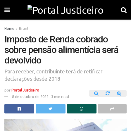
Home
Brasil
Imposto de Renda cobrado
sobre pensão alimentícia será
devolvido
Para receber, contribuinte terá de retificar
declarações desde 2018
por
Portal Justiceiro
8 de outubro de 2022
3 min read