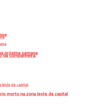
ense
 na próxima semana
o da companheira
o morto na zona leste da capital