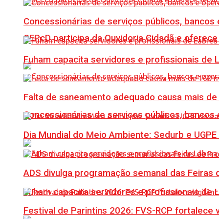
Concessionárias de serviços públicos, bancos 
SEPcD participa da Ouvidoria Cidadã e oferec
Fuham capacita servidores e profissionais de
Falta de saneamento adequado causa mais de 1
Concessionárias de serviços públicos, bancos 
Dia Mundial do Meio Ambiente: Sedurb e UGPE
ADS divulga programação semanal das Feiras d
Fuham capacita servidores e profissionais de
Festival de Parintins 2026: FVS-RCP fortalece 