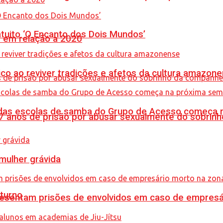
tuito ‘O Encanto dos Dois Mundos’
% em relação a 2020
co ao reviver tradições e afetos da cultura amazon
s das escolas de samba do Grupo de Acesso começa
anos de prisão por abusar sexualmente do sobrinh
mulher grávida
turno
sentam prisões de envolvidos em caso de empresári