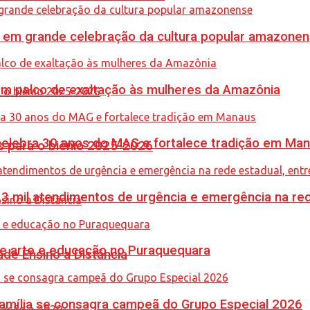
 em grande celebração da cultura popular amazone
m palco de exaltação às mulheres da Amazônia
celebra 30 anos do MAG e fortalece tradição em Ma
 para o biênio 2025-2026
,3 mil atendimentos de urgência e emergência na red
une arte e educação no Puraquequara
de Ensino a Distância
 Família se consagra campeã do Grupo Especial 2026