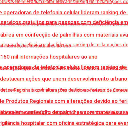
e operadoras de telefonia celular lideram ranking d
e serviços gratuitos para pessoas com deficiência e
 Lábrea em confecção de palmilhas com materiais a
60 mil internações hospitalares ao ano
e operadoras de telefonia celular lideram ranking d
 destacam ações que unem desenvolvimento urbano 
e Produtos Regionais com alterações devido ao feri
 Lábrea em confecção de palmilhas com materiais a
vigilância hospitalar com oficina estratégica para e