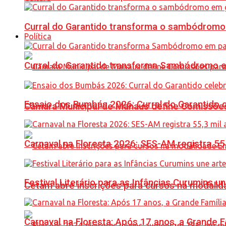
Curral do Garantido transforma o sambódromo
Política
Curral do Garantido transforma Sambódromo e
Ensaio dos Bumbás 2026: Curral do Garantido 
Câmara Municipal de Manaus define Comissões
Carnaval na Floresta 2026: SES-AM registra 55
Festival Literário para as Infâncias Curumins 
Cetam abre inscrições para cursos na modalida
Carnaval na Floresta: Após 17 anos, a Grande