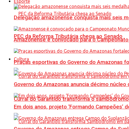
Esporte
Delegação amazonense conquista mais seis me
PEC da Reforma Tributária chega ao Senado
Amazonense é convocado para o Campeonato 
Cultura
Praças esportivas do Governo do Amazonas fo
Governo do Amazonas anuncia décimo núcleo d
Curral do Garantido transforma o sambódromo
Em dois anos, projeto ‘Formando Campeões’ do