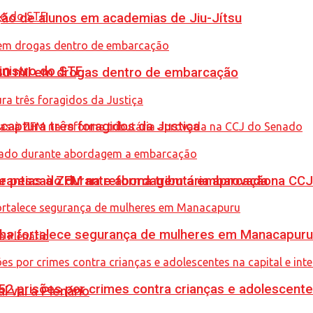
ção de alunos em academias de Jiu-Jítsu
inistro do STF
0 mil em drogas dentro de embarcação
captura três foragidos da Justiça
de pescado durante abordagem a embarcação
garantias à ZFM na reforma tributária aprovada na C
enha fortalece segurança de mulheres em Manacapuru
prisões por crimes contra crianças e adolescentes 
l vai a Plenário