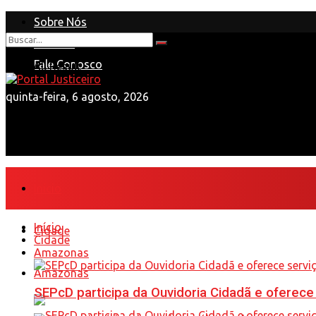
Sobre Nós
Anuncie
Nenhum Resultado
Fale Conosco
View All Result
quinta-feira, 6 agosto, 2026
Início
Início
Cidade
Cidade
Amazonas
Amazonas
SEPcD participa da Ouvidoria Cidadã e oferec