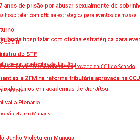
anos de prisão por abusar sexualmente do sobrinh
turno
vigilância hospitalar com oficina estratégica para e
inistro do STF
garantias à ZFM na reforma tributária aprovada na C
ção de alunos em academias de Jiu-Jítsu
l vai a Plenário
 do Junho Violeta em Manaus