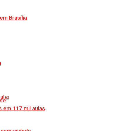
m Brasília
a
nse
s em 117 mil aulas