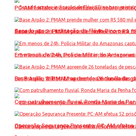
PC-AM fortalece conscientização sobre prote
Senado aprova indicação de Flávio Dino para m
Base Arpão 2: PMAM prende mulher com R$ 58
Em menos de 24h, Polícia Militar do Amazonas 
Base Arpão 2: PMAM apreende 26 toneladas 
Em Brasília, Wilson Lima destaca inclusão de 
Com patrulhamento fluvial, Ronda Maria da P
Operação Segurança Presente: PC-AM efetua 52 
Câmara aprova urgência e minirreforma eleitora