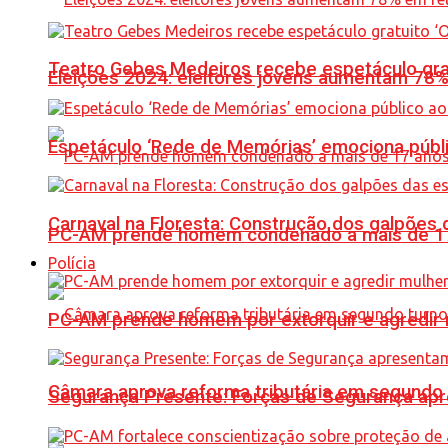
Teatro Gebes Medeiros recebe espetáculo gra
Eleições 2024: eleitores jovens aumentam 78
Espetáculo ‘Rede de Memórias’ emociona públi
Carnaval na Floresta: Construção dos galpõe
PC-AM prende homem condenado a mais de 17 
Polícia
PC-AM prende homem por extorquir e agredir 
Câmara aprova reforma tributária em segundo 
Segurança Presente: Forças de Segurança apre