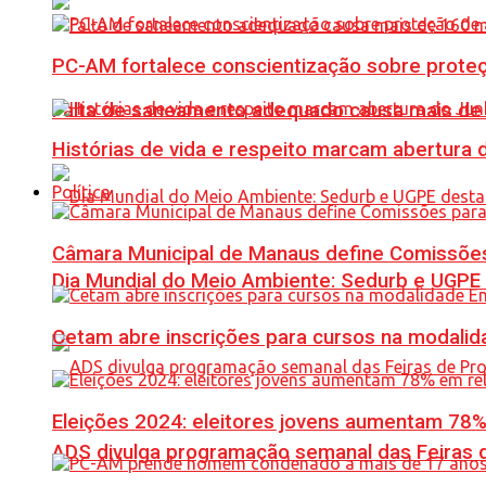
PC-AM fortalece conscientização sobre prote
Falta de saneamento adequado causa mais de 1
Histórias de vida e respeito marcam abertura
Política
Câmara Municipal de Manaus define Comissões
Dia Mundial do Meio Ambiente: Sedurb e UGPE
Cetam abre inscrições para cursos na modalida
Eleições 2024: eleitores jovens aumentam 78
ADS divulga programação semanal das Feiras d