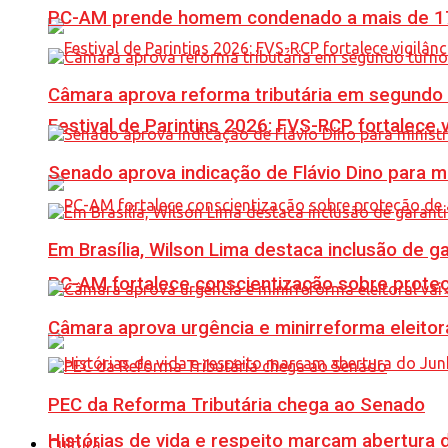
PC-AM prende homem condenado a mais de 17 
Câmara aprova reforma tributária em segundo 
Festival de Parintins 2026: FVS-RCP fortalece 
Senado aprova indicação de Flávio Dino para m
Em Brasília, Wilson Lima destaca inclusão de 
PC-AM fortalece conscientização sobre prote
Câmara aprova urgência e minirreforma eleitora
PEC da Reforma Tributária chega ao Senado
Histórias de vida e respeito marcam abertura
Cultura