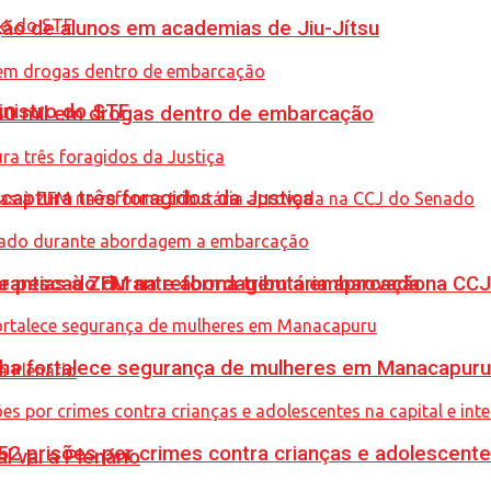
ção de alunos em academias de Jiu-Jítsu
inistro do STF
0 mil em drogas dentro de embarcação
captura três foragidos da Justiça
de pescado durante abordagem a embarcação
garantias à ZFM na reforma tributária aprovada na C
enha fortalece segurança de mulheres em Manacapuru
prisões por crimes contra crianças e adolescentes 
l vai a Plenário