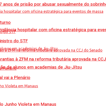
anos de prisão por abusar sexualmente do sobrinh
turno
vigilância hospitalar com oficina estratégica para e
inistro do STF
garantias à ZFM na reforma tributária aprovada na C
ção de alunos em academias de Jiu-Jítsu
l vai a Plenário
 do Junho Violeta em Manaus