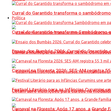
Curral do Garantido transforma o sambódromo
Política
Curral do Garantido transforma Sambódromo e
Ensaio dos Bumbás 2026: Curral do Garantido 
Câmara Municipal de Manaus define Comissões
Carnaval na Floresta 2026: SES-AM registra 55
Festival Literário para as Infâncias Curumins 
Cetam abre inscrições para cursos na modalida
Carnaval na Floresta: Após 17 anos, a Grande