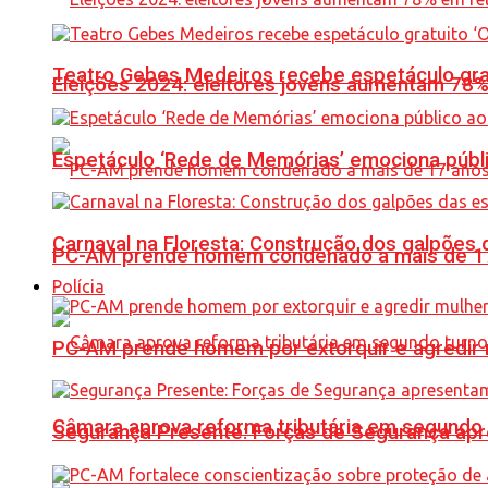
Teatro Gebes Medeiros recebe espetáculo gra
Eleições 2024: eleitores jovens aumentam 78
Espetáculo ‘Rede de Memórias’ emociona públi
Carnaval na Floresta: Construção dos galpõe
PC-AM prende homem condenado a mais de 17 
Polícia
PC-AM prende homem por extorquir e agredir 
Câmara aprova reforma tributária em segundo 
Segurança Presente: Forças de Segurança apre