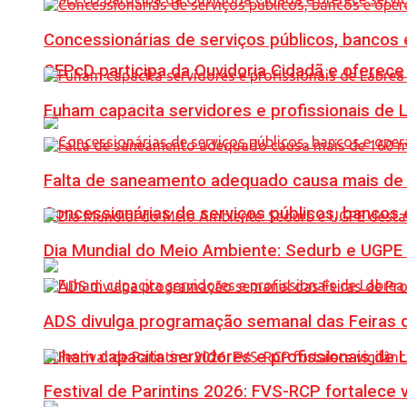
Concessionárias de serviços públicos, bancos 
SEPcD participa da Ouvidoria Cidadã e oferec
Fuham capacita servidores e profissionais de
Falta de saneamento adequado causa mais de 1
Concessionárias de serviços públicos, bancos 
Dia Mundial do Meio Ambiente: Sedurb e UGPE
ADS divulga programação semanal das Feiras d
Fuham capacita servidores e profissionais de
Festival de Parintins 2026: FVS-RCP fortalece 