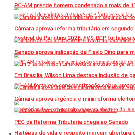
PC-AM prende homem condenado a mais de 17 
Câmara aprova reforma tributária em segundo 
Festival de Parintins 2026: FVS-RCP fortalece 
Senado aprova indicação de Flávio Dino para m
Em Brasília, Wilson Lima destaca inclusão de 
PC-AM fortalece conscientização sobre prote
Câmara aprova urgência e minirreforma eleitora
PEC da Reforma Tributária chega ao Senado
Histórias de vida e respeito marcam abertura
Cultura