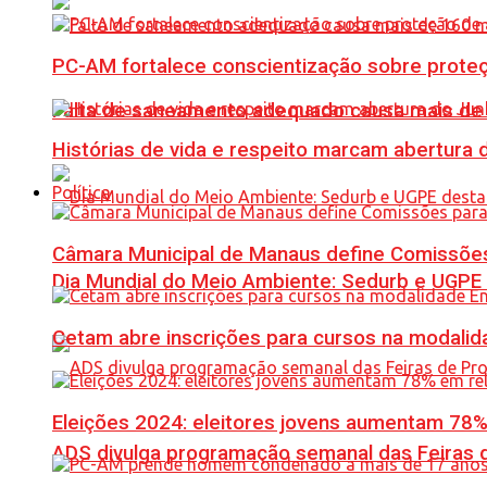
PC-AM fortalece conscientização sobre prote
Falta de saneamento adequado causa mais de 1
Histórias de vida e respeito marcam abertura
Política
Câmara Municipal de Manaus define Comissões
Dia Mundial do Meio Ambiente: Sedurb e UGPE
Cetam abre inscrições para cursos na modalida
Eleições 2024: eleitores jovens aumentam 78
ADS divulga programação semanal das Feiras d