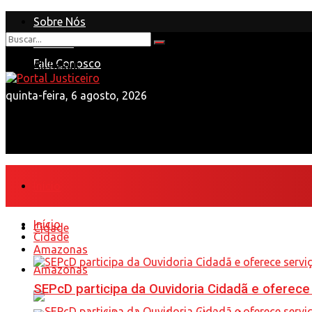
Sobre Nós
Anuncie
Nenhum Resultado
Fale Conosco
View All Result
quinta-feira, 6 agosto, 2026
Início
Início
Cidade
Cidade
Amazonas
Amazonas
SEPcD participa da Ouvidoria Cidadã e oferec