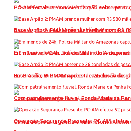
PC-AM fortalece conscientização sobre prote
Senado aprova indicação de Flávio Dino para m
Base Arpão 2: PMAM prende mulher com R$ 58
Em menos de 24h, Polícia Militar do Amazonas 
Base Arpão 2: PMAM apreende 26 toneladas 
Em Brasília, Wilson Lima destaca inclusão de 
Com patrulhamento fluvial, Ronda Maria da P
Operação Segurança Presente: PC-AM efetua 52 
Câmara aprova urgência e minirreforma eleitora