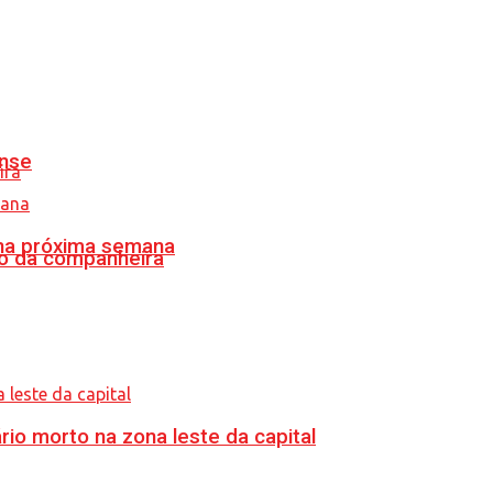
ense
 na próxima semana
o da companheira
o morto na zona leste da capital