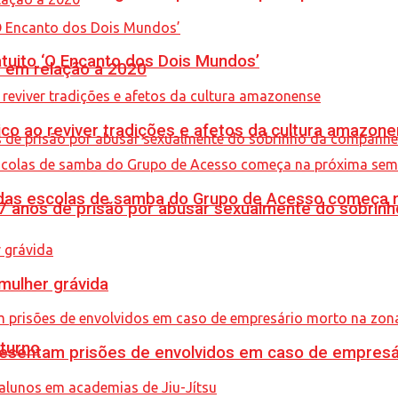
tuito ‘O Encanto dos Dois Mundos’
% em relação a 2020
co ao reviver tradições e afetos da cultura amazon
s das escolas de samba do Grupo de Acesso começa
anos de prisão por abusar sexualmente do sobrinh
mulher grávida
turno
sentam prisões de envolvidos em caso de empresári