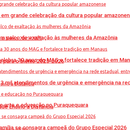
 em grande celebração da cultura popular amazone
m palco de exaltação às mulheres da Amazônia
celebra 30 anos do MAG e fortalece tradição em Ma
 para o biênio 2025-2026
,3 mil atendimentos de urgência e emergência na red
une arte e educação no Puraquequara
de Ensino a Distância
 Família se consagra campeã do Grupo Especial 2026