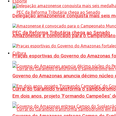
Esporte
Delegação amazonense conquista mais seis me
PEC da Reforma Tributária chega ao Senado
Amazonense é convocado para o Campeonato 
Cultura
Praças esportivas do Governo do Amazonas fo
Governo do Amazonas anuncia décimo núcleo d
Curral do Garantido transforma o sambódromo
Em dois anos, projeto ‘Formando Campeões’ do