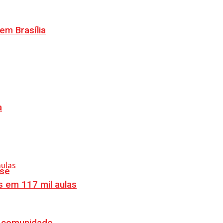
m Brasília
a
nse
s em 117 mil aulas