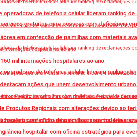
e operadoras de telefonia celular lideram ranking d
e serviços gratuitos para pessoas com deficiência e
 Lábrea em confecção de palmilhas com materiais a
60 mil internações hospitalares ao ano
e operadoras de telefonia celular lideram ranking d
 destacam ações que unem desenvolvimento urbano 
e Produtos Regionais com alterações devido ao feri
 Lábrea em confecção de palmilhas com materiais a
vigilância hospitalar com oficina estratégica para e