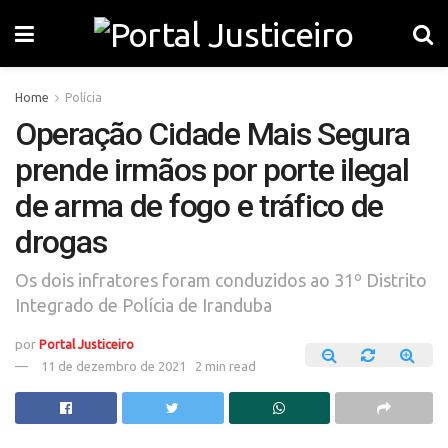
Home
Polícia
Operação Cidade Mais Segura
prende irmãos por porte ilegal
de arma de fogo e tráfico de
drogas
Os dois infratores foram conduzidos ao 31º Distrito
Integrado de Polícia de Iranduba
por
Portal Justiceiro
11 de dezembro de 2021
2 min read