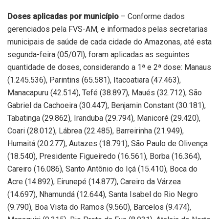
Doses aplicadas por município
– Conforme dados
gerenciados pela FVS-AM, e informados pelas secretarias
municipais de saúde de cada cidade do Amazonas, até esta
segunda-feira (05/07l), foram aplicadas as seguintes
quantidade de doses, considerando a 1ª e 2ª dose: Manaus
(1.245.536), Parintins (65.581), Itacoatiara (47.463),
Manacapuru (42.514), Tefé (38.897), Maués (32.712), São
Gabriel da Cachoeira (30.447), Benjamin Constant (30.181),
Tabatinga (29.862), Iranduba (29.794), Manicoré (29.420),
Coari (28.012), Lábrea (22.485), Barreirinha (21.949),
Humaitá (20.277), Autazes (18.791), São Paulo de Olivença
(18.540), Presidente Figueiredo (16.561), Borba (16.364),
Careiro (16.086), Santo Antônio do Içá (15.410), Boca do
Acre (14.892), Eirunepé (14.877), Careiro da Várzea
(14.697), Nhamundá (12.644), Santa Isabel do Rio Negro
(9.790), Boa Vista do Ramos (9.560), Barcelos (9.474),