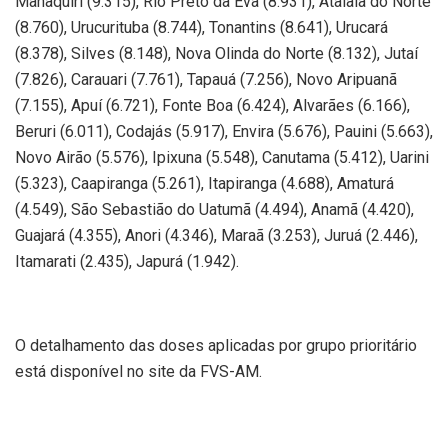
Manaquiri (9.315), Rio Preto da Eva (8.931), Atalaia do Norte
(8.760), Urucurituba (8.744), Tonantins (8.641), Urucará
(8.378), Silves (8.148), Nova Olinda do Norte (8.132), Jutaí
(7.826), Carauari (7.761), Tapauá (7.256), Novo Aripuanã
(7.155), Apuí (6.721), Fonte Boa (6.424), Alvarães (6.166),
Beruri (6.011), Codajás (5.917), Envira (5.676), Pauini (5.663),
Novo Airão (5.576), Ipixuna (5.548), Canutama (5.412), Uarini
(5.323), Caapiranga (5.261), Itapiranga (4.688), Amaturá
(4.549), São Sebastião do Uatumã (4.494), Anamã (4.420),
Guajará (4.355), Anori (4.346), Maraã (3.253), Juruá (2.446),
Itamarati (2.435), Japurá (1.942).
O detalhamento das doses aplicadas por grupo prioritário
está disponível no site da FVS-AM.