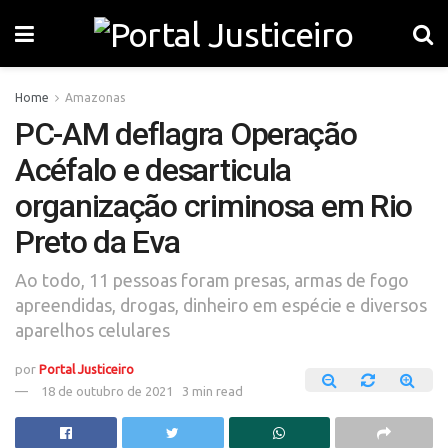
Home
Amazonas
PC-AM deflagra Operação
Acéfalo e desarticula
organização criminosa em Rio
Preto da Eva
Ao todo, 11 pessoas foram presas, armas de fogo
apreendidas, drogas, dinheiro em espécie e diversos
aparelhos celulares
por
Portal Justiceiro
18 de outubro de 2021
3 min read