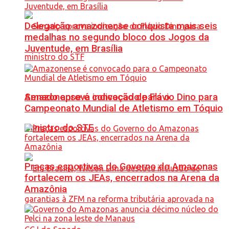
Delegação amazonense conquista mais seis
medalhas no segundo bloco dos Jogos da
Juventude, em Brasília
Senado aprova indicação de Flávio Dino para
Amazonense é convocado para o
Campeonato Mundial de Atletismo em Tóquio
ministro do STF
Praças esportivas do Governo do Amazonas
fortalecem os JEAs, encerrados na Arena da
Amazônia