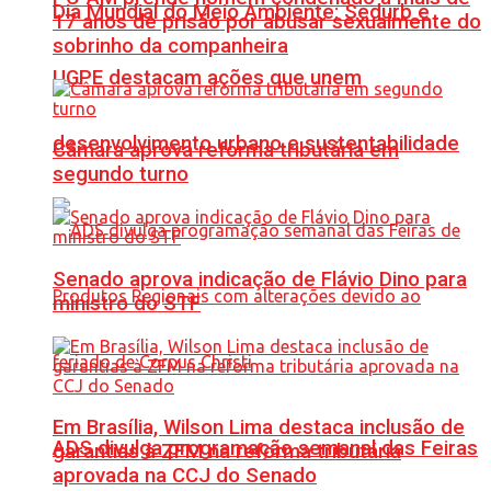
Dia Mundial do Meio Ambiente: Sedurb e
17 anos de prisão por abusar sexualmente do
sobrinho da companheira
UGPE destacam ações que unem
desenvolvimento urbano e sustentabilidade
Câmara aprova reforma tributária em
segundo turno
Senado aprova indicação de Flávio Dino para
ministro do STF
Em Brasília, Wilson Lima destaca inclusão de
ADS divulga programação semanal das Feiras
garantias à ZFM na reforma tributária
aprovada na CCJ do Senado