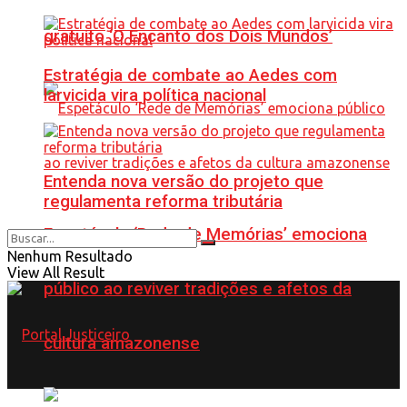
gratuito ‘O Encanto dos Dois Mundos’
Estratégia de combate ao Aedes com
larvicida vira política nacional
Entenda nova versão do projeto que
regulamenta reforma tributária
Espetáculo ‘Rede de Memórias’ emociona
Nenhum Resultado
View All Result
público ao reviver tradições e afetos da
cultura amazonense