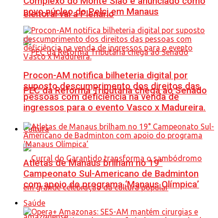
Complexo do Monte Sião é anunciado como
novo núcleo do Pelci em Manaus
eleitoral vai a Plenário
Procon-AM notifica bilheteria digital por
suposto descumprimento dos direitos das
PEC da Reforma Tributária chega ao Senado
pessoas com deficiência na venda de
ingressos para o evento Vasco x Madureira.
Cultura
Atletas de Manaus brilham no 19°
Campeonato Sul-Americano de Badminton
com apoio do programa ‘Manaus Olímpica’
Saúde