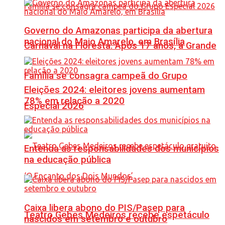
Governo do Amazonas participa da abertura
nacional do Maio Amarelo, em Brasília
Carnaval na Floresta: Após 17 anos, a Grande
Família se consagra campeã do Grupo
Eleições 2024: eleitores jovens aumentam
78% em relação a 2020
Especial 2026
Entenda as responsabilidades dos municípios
na educação pública
Caixa libera abono do PIS/Pasep para
Teatro Gebes Medeiros recebe espetáculo
nascidos em setembro e outubro