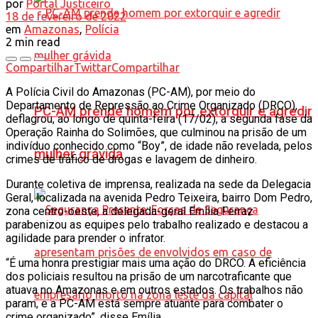
por
Portal Justiceiro
18 de fevereiro de 2022
em
Amazonas
,
Polícia
2 min read
Compartilhar
Twittar
Compartilhar
A Polícia Civil do Amazonas (PC-AM), por meio do
Departamento de Repressão ao Crime Organizado (DRCO),
PC-AM prende homem por extorquir e agredir
deflagrou, ao longo de quinta-feira (17/02), a segunda fase da
Operação Rainha do Solimões, que culminou na prisão de um
indivíduo conhecido como “Boy”, de idade não revelada, pelos
mulher grávida
crimes de tráfico de drogas e lavagem de dinheiro.
Durante coletiva de imprensa, realizada na sede da Delegacia
Geral, localizada na avenida Pedro Teixeira, bairro Dom Pedro,
zona centro-oeste, a delegada-geral Emília Ferraz
parabenizou as equipes pelo trabalho realizado e destacou a
agilidade para prender o infrator.
“É uma honra prestigiar mais uma ação do DRCO. A eficiência
dos policiais resultou na prisão de um narcotraficante que
atuava no Amazonas e em outros estados. Os trabalhos não
param, e a PC-AM está sempre atuante para combater o
crime organizado”, disse Emília.