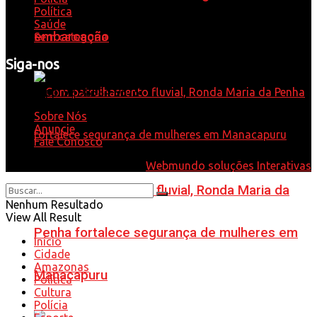
Política
Saúde
embarcação
Sem categoria
Siga-nos
Whatsapp: 92 98584-9575
Sobre Nós
Anuncie
Fale Conosco
© 2021 - Desenvolvido por
Webmundo soluções Interativas
Com patrulhamento fluvial, Ronda Maria da
Nenhum Resultado
View All Result
Penha fortalece segurança de mulheres em
Início
Cidade
Amazonas
Manacapuru
Política
Cultura
Polícia