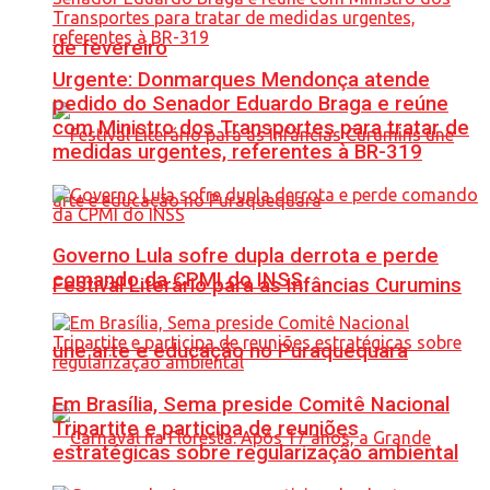
de fevereiro
Urgente: Donmarques Mendonça atende
pedido do Senador Eduardo Braga e reúne
com Ministro dos Transportes para tratar de
medidas urgentes, referentes à BR-319
Governo Lula sofre dupla derrota e perde
comando da CPMI do INSS
Festival Literário para as Infâncias Curumins
une arte e educação no Puraquequara
Em Brasília, Sema preside Comitê Nacional
Tripartite e participa de reuniões
estratégicas sobre regularização ambiental