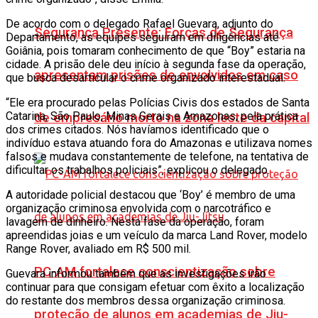
De acordo com o delegado Rafael Guevara, adjunto do
Segurança Presente: Forças de Segurança
Departamento, as equipes seguiram em diligências até
Goiânia, pois tomaram conhecimento de que “Boy” estaria na
cidade. A prisão dele deu início à segunda fase da operação,
apresentam prisões de envolvidos em caso
que busca desarticular o crime organizado interestadual.
“Ele era procurado pelas Polícias Civis dos estados de Santa
Catarina, São Paulo, Minas Gerais e Amazonas, pela prática
de empresário morto na zona leste da capital
dos crimes citados. Nós havíamos identificado que o
indivíduo estava atuando fora do Amazonas e utilizava nomes
falsos e mudava constantemente de telefone, na tentativa de
dificultar os trabalhos policiais”, explicou o delegado.
A autoridade policial destacou que ‘Boy’ é membro de uma
organização criminosa envolvida com o narcotráfico e
lavagem de dinheiro. Nesta fase da operação, foram
apreendidas joias e um veículo da marca Land Rover, modelo
Range Rover, avaliado em R$ 500 mil.
PC-AM fortalece conscientização sobre
Guevara informou também que as investigações irão
continuar para que consigam efetuar com êxito a localização
do restante dos membros dessa organização criminosa.
proteção de alunos em academias de Jiu-