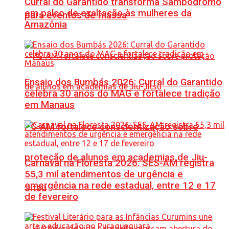
Curral do Garantido transforma Sambódromo
em palco de exaltação às mulheres da
para eventos de massa
Amazônia
Ensaio dos Bumbás 2026: Curral do Garantido
celebra 30 anos do MAG e fortalece tradição
em Manaus
PC-AM fortalece conscientização sobre
proteção de alunos em academias de Jiu-
Carnaval na Floresta 2026: SES-AM registra
55,3 mil atendimentos de urgência e
emergência na rede estadual, entre 12 e 17
Jítsu
de fevereiro