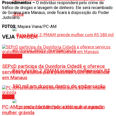
Procedimentos –
O indivíduo responderá pelo crime de
tráfico de drogas e lavagem de dinheiro. Ele será recambiado
de Goiânia para Manaus, onde ficará à disposição do Poder
Jítsu
Judiciário.
FOTOS:
Mayara Viana/PC-AM
VEJA
TAMBÉM
Amazonas
SEPcD participa da Ouvidoria Cidadã e oferece
Base Arpão 2: PMAM prende mulher com R$
serviços gratuitos para pessoas com deficiência
em Manaus
580 mil em drogas dentro de embarcação
Polícia
PC-AM prende homem por extorquir e agredir
mulher grávida