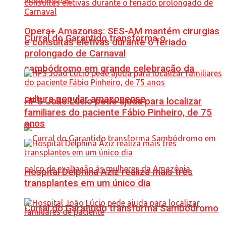
Opera+ Amazonas: SES-AM mantém cirurgias
Curral do Garantido transforma o
e consultas eletivas durante o feriado
prolongado de Carnaval
sambódromo em grande celebração da
cultura popular amazonense
HPS João Lúcio pede ajuda para localizar
familiares do paciente Fábio Pinheiro, de 75
anos
Hospital Delphina Aziz realiza mais três
transplantes em um único dia
Curral do Garantido transforma Sambódromo