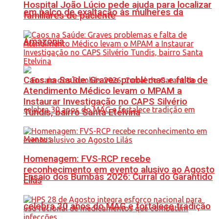
Hospital João Lúcio pede ajuda para localizar
em palco de exaltação às mulheres da
familiares de paciente
Amazônia
Caos na Saúde: Graves problemas e falta de
Atendimento Médico levam o MPAM a
Instaurar Investigação no CAPS Silvério
Tundis, bairro Santa Etelvina
Homenagem: FVS-RCP recebe
reconhecimento em evento alusivo ao Agosto
Ensaio dos Bumbás 2026: Curral do Garantido
Lilás
celebra 30 anos do MAG e fortalece tradição