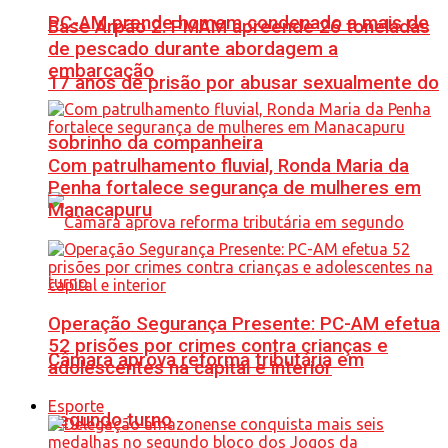
PC-AM prende homem condenado a mais de
Base Arpão 2: PMAM apreende 26 toneladas
de pescado durante abordagem a
embarcação
17 anos de prisão por abusar sexualmente do
sobrinho da companheira
Com patrulhamento fluvial, Ronda Maria da
Penha fortalece segurança de mulheres em
Manacapuru
Operação Segurança Presente: PC-AM efetua
52 prisões por crimes contra crianças e
Câmara aprova reforma tributária em
adolescentes na capital e interior
Esporte
segundo turno