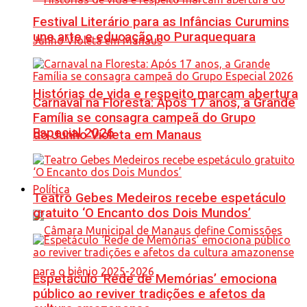
Festival Literário para as Infâncias Curumins
une arte e educação no Puraquequara
Histórias de vida e respeito marcam abertura
Carnaval na Floresta: Após 17 anos, a Grande
Família se consagra campeã do Grupo
Especial 2026
do Junho Violeta em Manaus
Política
Teatro Gebes Medeiros recebe espetáculo
gratuito ‘O Encanto dos Dois Mundos’
Espetáculo ‘Rede de Memórias’ emociona
público ao reviver tradições e afetos da