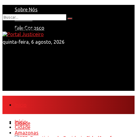
Sobre Nós
Anuncie
Nenhum Resultado
Fale Conosco
View All Result
quinta-feira, 6 agosto, 2026
Início
Início
Cidade
Cidade
Amazonas