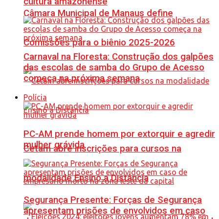
cultura amazonense
Câmara Municipal de Manaus define
Comissões para o biênio 2025-2026
Carnaval na Floresta: Construção dos galpões
das escolas de samba do Grupo de Acesso
começa na próxima semana
Polícia
PC-AM prende homem por extorquir e agredir
mulher grávida
Cetam abre inscrições para cursos na
modalidade Ensino a Distância
Segurança Presente: Forças de Segurança
apresentam prisões de envolvidos em caso