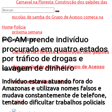
Home
Polícia
PC-AM prende indivíduo
Nenhum Resultado
procurado em quatro estados
Carnaval na Floresta: Construção dos galpões
por tráfico de drogas e
lavagem de dinheiro
das escolas de samba do Grupo de Acesso
View All Result
Indivíduo estava atuando fora do
começa na próxima semana
Amazonas e utilizava nomes falsos e
mudava constantemente de telefone,
tentando dificultar trabalhos policiais
Polícia