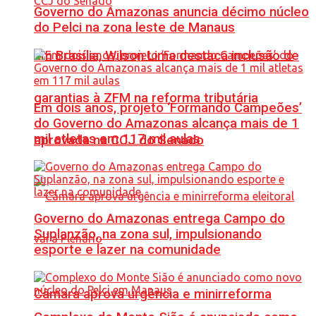
Governo do Amazonas anuncia décimo núcleo
do Pelci na zona leste de Manaus
Em Brasília, Wilson Lima destaca inclusão de
garantias à ZFM na reforma tributária
Em dois anos, projeto ‘Formando Campeões’
do Governo do Amazonas alcança mais de 1
mil atletas em 117 mil aulas
aprovada na CCJ do Senado
Governo do Amazonas entrega Campo do
Suplanzão, na zona sul, impulsionando
esporte e lazer na comunidade
Câmara aprova urgência e minirreforma