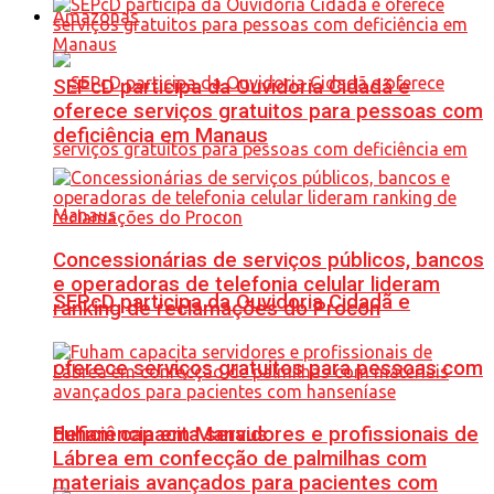
Amazonas
SEPcD participa da Ouvidoria Cidadã e
oferece serviços gratuitos para pessoas com
deficiência em Manaus
Concessionárias de serviços públicos, bancos
e operadoras de telefonia celular lideram
SEPcD participa da Ouvidoria Cidadã e
ranking de reclamações do Procon
oferece serviços gratuitos para pessoas com
Fuham capacita servidores e profissionais de
deficiência em Manaus
Lábrea em confecção de palmilhas com
materiais avançados para pacientes com