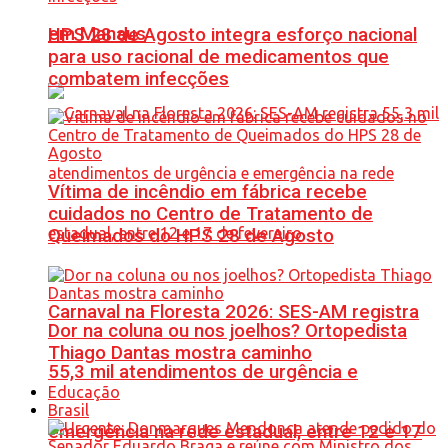
em Manaus
HPS 28 de Agosto integra esforço nacional
para uso racional de medicamentos que
combatem infecções
Vítima de incêndio em fábrica recebe
cuidados no Centro de Tratamento de
Queimados do HPS 28 de Agosto
Carnaval na Floresta 2026: SES-AM registra
Dor na coluna ou nos joelhos? Ortopedista
Thiago Dantas mostra caminho
55,3 mil atendimentos de urgência e
Educação
Brasil
emergência na rede estadual, entre 12 e 17