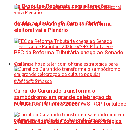
de Produtos Regionais com alterações
devido ao feriado de Corpus Christi
Câmara aprova urgência e minirreforma
eleitoral vai a Plenário
PEC da Reforma Tributária chega ao Senado
Cultura
Curral do Garantido transforma o
sambódromo em grande celebração da
cultura popular amazonense
Festival de Parintins 2026: FVS-RCP fortalece
vigilância hospitalar com oficina estratégica