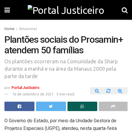
Home
Amazonas
Plantões sociais do Prosamin+
atendem 50 famílias
Os plantões ocorreram na Comunidade da Sharp
durante a manhã e na área da Manaus 2000 pela
parte da tarde
por
Portal Justiceiro
16 de setembro de 2021
3 min read
O Governo do Estado, por meio da Unidade Gestora de
Projetos Especiais (UGPE), atendeu, nesta quarta-feira