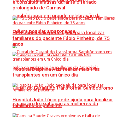
e consultas eletivas durante o feriado
prolongado de Carnaval
sambódromo em grande celebração da
cultura popular amazonense
HPS João Lúcio pede ajuda para localizar
familiares do paciente Fábio Pinheiro, de 75
anos
Hospital Delphina Aziz realiza mais três
transplantes em um único dia
Curral do Garantido transforma Sambódromo
Hospital João Lúcio pede ajuda para localizar
em palco de exaltação às mulheres da
familiares de paciente