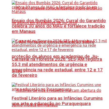
Ensaio dos Bumbás 2026: Curral do Garantido
celebra 30 anos do MAG e fortalece tradição
em Manaus
PC-AM fortalece conscientização sobre
proteção de alunos em academias de Jiu-
Carnaval na Floresta 2026: SES-AM registra
55,3 mil atendimentos de urgência e
emergência na rede estadual, entre 12 e 17
Jítsu
de fevereiro
Festival Literário para as Infâncias Curumins
une arte e educação no Puraquequara