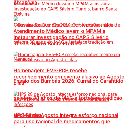
Amazônia
Caos na Saúde: Graves problemas e falta de
Atendimento Médico levam o MPAM a
Instaurar Investigação no CAPS Silvério
Tundis, bairro Santa Etelvina
Homenagem: FVS-RCP recebe
reconhecimento em evento alusivo ao Agosto
Ensaio dos Bumbás 2026: Curral do Garantido
Lilás
celebra 30 anos do MAG e fortalece tradição
em Manaus
HPS 28 de Agosto integra esforço nacional
para uso racional de medicamentos que