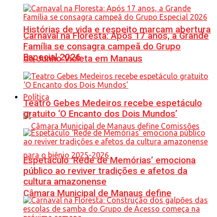
Histórias de vida e respeito marcam abertura
Carnaval na Floresta: Após 17 anos, a Grande
Família se consagra campeã do Grupo
Especial 2026
do Junho Violeta em Manaus
Política
Teatro Gebes Medeiros recebe espetáculo
gratuito ‘O Encanto dos Dois Mundos’
Espetáculo ‘Rede de Memórias’ emociona
público ao reviver tradições e afetos da
cultura amazonense
Câmara Municipal de Manaus define