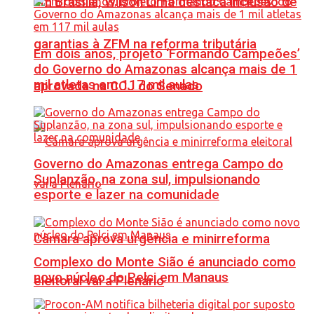
Em Brasília, Wilson Lima destaca inclusão de
garantias à ZFM na reforma tributária
Em dois anos, projeto ‘Formando Campeões’
do Governo do Amazonas alcança mais de 1
mil atletas em 117 mil aulas
aprovada na CCJ do Senado
Governo do Amazonas entrega Campo do
Suplanzão, na zona sul, impulsionando
esporte e lazer na comunidade
Câmara aprova urgência e minirreforma
Complexo do Monte Sião é anunciado como
novo núcleo do Pelci em Manaus
eleitoral vai a Plenário