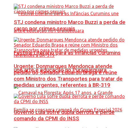
STJ condena ministro Marco Buzzi a perda de
cargo por crimes sexuais
Festival Literário para as Infâncias Curumins
Urgente: Donmarques Mendonça atende
une arte e educação no Puraquequara
pedido do Senador Eduardo Braga e reúne
com Ministro dos Transportes para tratar de
medidas urgentes, referentes à BR-319
Governo Lula sofre dupla derrota e perde
comando da CPMI do INSS