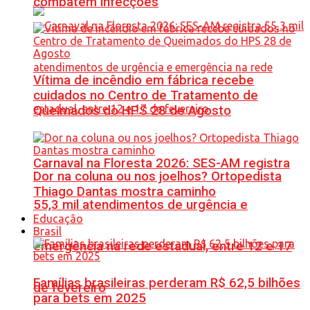
combatem infecções
Vítima de incêndio em fábrica recebe
cuidados no Centro de Tratamento de
Queimados do HPS 28 de Agosto
Carnaval na Floresta 2026: SES-AM registra
Dor na coluna ou nos joelhos? Ortopedista
Thiago Dantas mostra caminho
55,3 mil atendimentos de urgência e
Educação
Brasil
emergência na rede estadual, entre 12 e 17
Famílias brasileiras perderam R$ 62,5 bilhões
de fevereiro
para bets em 2025