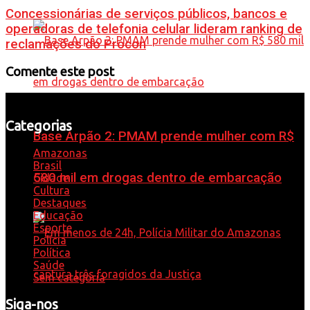
Concessionárias de serviços públicos, bancos e
operadoras de telefonia celular lideram ranking de
reclamações do Procon
Comente este post
Categorias
Base Arpão 2: PMAM prende mulher com R$
Amazonas
Brasil
580 mil em drogas dentro de embarcação
Cidade
Cultura
Destaques
Educação
Esporte
Polícia
Política
Saúde
Sem categoria
Siga-nos