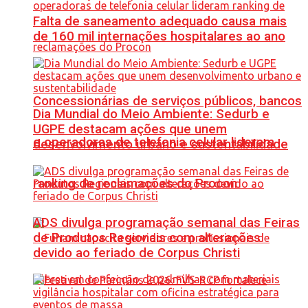
Falta de saneamento adequado causa mais
de 160 mil internações hospitalares ao ano
Concessionárias de serviços públicos, bancos
Dia Mundial do Meio Ambiente: Sedurb e
UGPE destacam ações que unem
e operadoras de telefonia celular lideram
desenvolvimento urbano e sustentabilidade
ranking de reclamações do Procon
ADS divulga programação semanal das Feiras
de Produtos Regionais com alterações
devido ao feriado de Corpus Christi