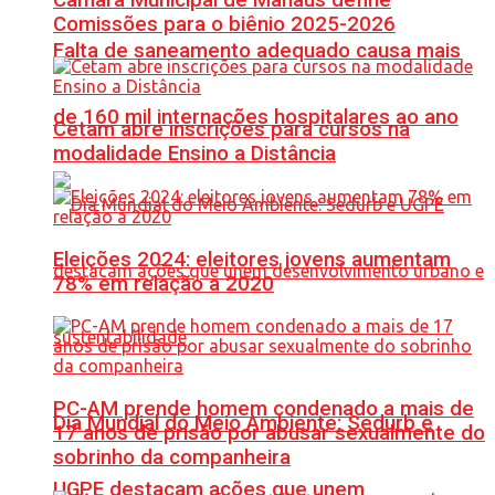
Comissões para o biênio 2025-2026
Falta de saneamento adequado causa mais
de 160 mil internações hospitalares ao ano
Cetam abre inscrições para cursos na
modalidade Ensino a Distância
Eleições 2024: eleitores jovens aumentam
78% em relação a 2020
PC-AM prende homem condenado a mais de
Dia Mundial do Meio Ambiente: Sedurb e
17 anos de prisão por abusar sexualmente do
sobrinho da companheira
UGPE destacam ações que unem