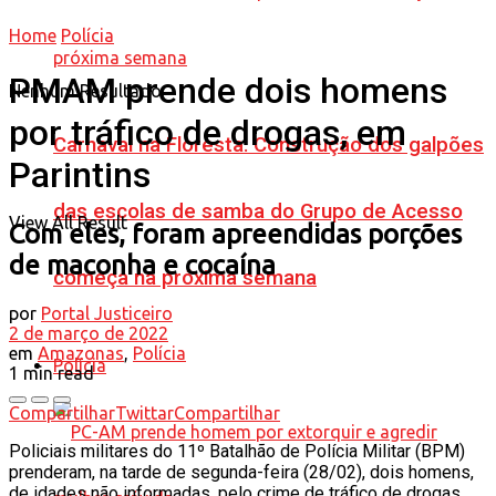
Home
Polícia
PMAM prende dois homens
Nenhum Resultado
por tráfico de drogas, em
Carnaval na Floresta: Construção dos galpões
Parintins
das escolas de samba do Grupo de Acesso
View All Result
Com eles, foram apreendidas porções
de maconha e cocaína
começa na próxima semana
por
Portal Justiceiro
2 de março de 2022
em
Amazonas
,
Polícia
Polícia
1 min read
Compartilhar
Twittar
Compartilhar
Policiais militares do 11º Batalhão de Polícia Militar (BPM)
prenderam, na tarde de segunda-feira (28/02), dois homens,
de idades não informadas, pelo crime de tráfico de drogas,