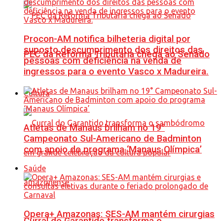
Procon-AM notifica bilheteria digital por
suposto descumprimento dos direitos das
PEC da Reforma Tributária chega ao Senado
pessoas com deficiência na venda de
ingressos para o evento Vasco x Madureira.
Cultura
Atletas de Manaus brilham no 19°
Campeonato Sul-Americano de Badminton
com apoio do programa ‘Manaus Olímpica’
Saúde
Opera+ Amazonas: SES-AM mantém cirurgias
Curral do Garantido transforma o