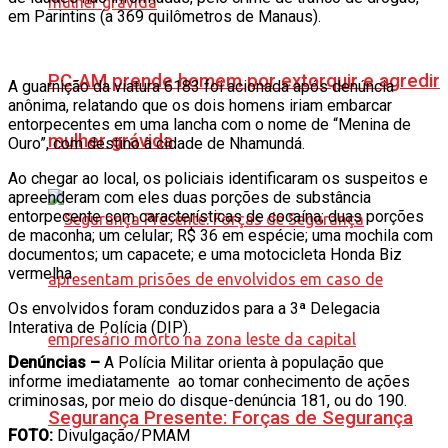
em Parintins (a 369 quilômetros de Manaus).
PC-AM prende homem por extorquir e agredir
A guarnição da viatura 6183 foi acionada após denúncia
anônima, relatando que os dois homens iriam embarcar
entorpecentes em uma lancha com o nome de “Menina de
mulher grávida
Ouro”, com destino à cidade de Nhamundá.
Ao chegar ao local, os policiais identificaram os suspeitos e
apreenderam com eles duas porções de substância
entorpecente com características de cocaína; duas porções
de maconha; um celular; R$ 36 em espécie; uma mochila com
documentos; um capacete; e uma motocicleta Honda Biz
vermelha.
Os envolvidos foram conduzidos para a 3ª Delegacia
Interativa de Polícia (DIP).
Denúncias –
A Polícia Militar orienta à população que
informe imediatamente ao tomar conhecimento de ações
criminosas, por meio do disque-denúncia 181, ou do 190.
Segurança Presente: Forças de Segurança
FOTO:
Divulgação/PMAM