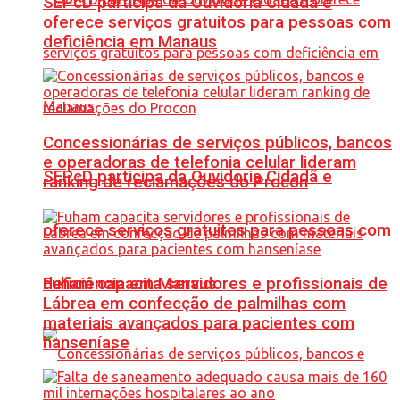
SEPcD participa da Ouvidoria Cidadã e
oferece serviços gratuitos para pessoas com
deficiência em Manaus
Concessionárias de serviços públicos, bancos
e operadoras de telefonia celular lideram
SEPcD participa da Ouvidoria Cidadã e
ranking de reclamações do Procon
oferece serviços gratuitos para pessoas com
Fuham capacita servidores e profissionais de
deficiência em Manaus
Lábrea em confecção de palmilhas com
materiais avançados para pacientes com
hanseníase