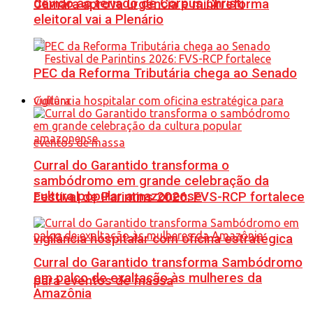
devido ao feriado de Corpus Christi
Câmara aprova urgência e minirreforma
eleitoral vai a Plenário
PEC da Reforma Tributária chega ao Senado
Cultura
Curral do Garantido transforma o
sambódromo em grande celebração da
cultura popular amazonense
Festival de Parintins 2026: FVS-RCP fortalece
vigilância hospitalar com oficina estratégica
Curral do Garantido transforma Sambódromo
em palco de exaltação às mulheres da
para eventos de massa
Amazônia