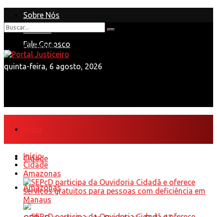
Sobre Nós
Anuncie
Nenhum Resultado
Fale Conosco
View All Result
quinta-feira, 6 agosto, 2026
Início
Início
Cidade
Cidade
Amazonas
Amazonas