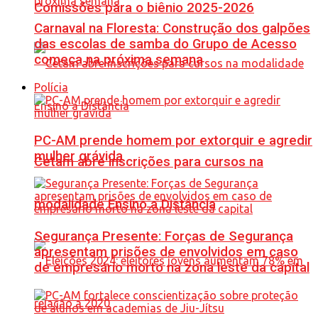
Comissões para o biênio 2025-2026
Carnaval na Floresta: Construção dos galpões
das escolas de samba do Grupo de Acesso
começa na próxima semana
Polícia
PC-AM prende homem por extorquir e agredir
mulher grávida
Cetam abre inscrições para cursos na
modalidade Ensino a Distância
Segurança Presente: Forças de Segurança
apresentam prisões de envolvidos em caso
de empresário morto na zona leste da capital