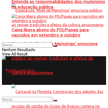
Entenda as responsabilidades dos municípios
na educação pública
Caixa libera abono do PIS/Pasep para
nascidos em setembro e outubro
Espetáculo ‘Rede de Memórias’ emociona
Nenhum Resultado
View All Result
público ao reviver tradições e afetos da
cultura amazonense