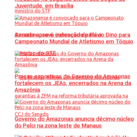
Juventude, em Brasília
Senado aprova indicação de Flávio Dino para
Amazonense é convocado para o
Campeonato Mundial de Atletismo em Tóquio
ministro do STF
Praças esportivas do Governo do Amazonas
fortalecem os JEAs, encerrados na Arena da
Amazônia
Governo do Amazonas anuncia décimo núcleo
do Pelci na zona leste de Manaus