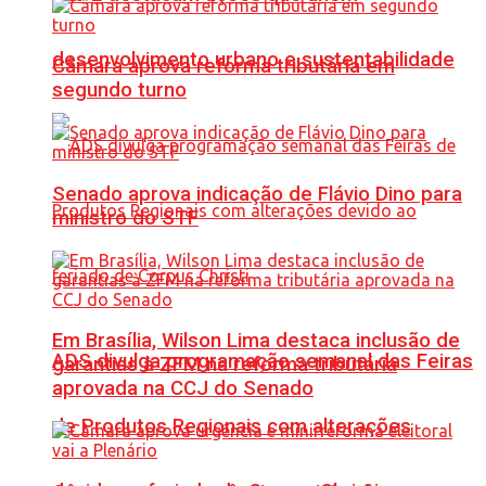
desenvolvimento urbano e sustentabilidade
Câmara aprova reforma tributária em
segundo turno
Senado aprova indicação de Flávio Dino para
ministro do STF
Em Brasília, Wilson Lima destaca inclusão de
ADS divulga programação semanal das Feiras
garantias à ZFM na reforma tributária
aprovada na CCJ do Senado
de Produtos Regionais com alterações