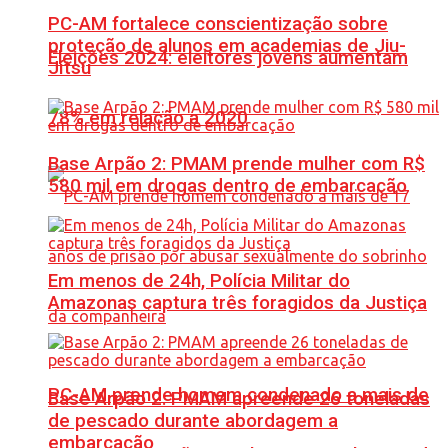
PC-AM fortalece conscientização sobre
proteção de alunos em academias de Jiu-
Eleições 2024: eleitores jovens aumentam
Jítsu
78% em relação a 2020
Base Arpão 2: PMAM prende mulher com R$
580 mil em drogas dentro de embarcação
Em menos de 24h, Polícia Militar do
Amazonas captura três foragidos da Justiça
PC-AM prende homem condenado a mais de
Base Arpão 2: PMAM apreende 26 toneladas
de pescado durante abordagem a
embarcação