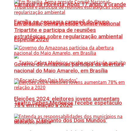
Carnaval na Floresta: Após 17 anos, a Grande
Família se consagra campeã do Grupo
Em Brasília, Sema preside Comitê Nacional
Tripartite e participa de reuniões
estratégicas sobre regularização ambiental
Especial 2026
Governo do Amazonas participa da abertura
nacional do Maio Amarelo, em Brasília
Eleições 2024: eleitores jovens aumentam
Teatro Gebes Medeiros recebe espetáculo
78% em relação a 2020
gratuito ‘O Encanto dos Dois Mundos’