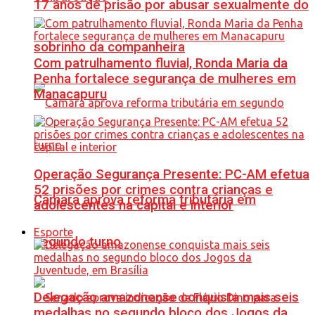
17 anos de prisão por abusar sexualmente do
sobrinho da companheira
Com patrulhamento fluvial, Ronda Maria da
Penha fortalece segurança de mulheres em
Manacapuru
Operação Segurança Presente: PC-AM efetua
52 prisões por crimes contra crianças e
Câmara aprova reforma tributária em
adolescentes na capital e interior
Esporte
segundo turno
Delegação amazonense conquista mais seis
medalhas no segundo bloco dos Jogos da