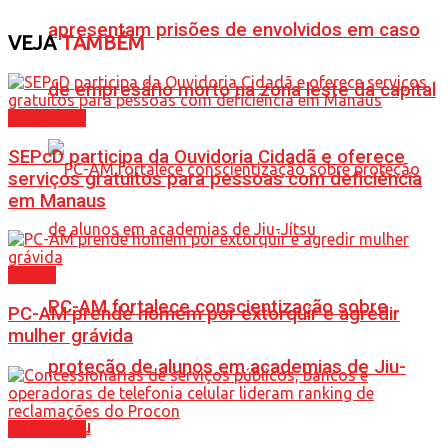
apresentam prisões de envolvidos em caso
VEJA
TAMBÉM
de empresário morto na zona leste da capital
Amazonas
SEPcD participa da Ouvidoria Cidadã e oferece
serviços gratuitos para pessoas com deficiência
em Manaus
Polícia
PC-AM fortalece conscientização sobre
PC-AM prende homem por extorquir e agredir
mulher grávida
proteção de alunos em academias de Jiu-
Jítsu
Amazonas