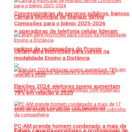
Concessionárias de serviços públicos, bancos
Câmara Municipal de Manaus define
Comissões para o biênio 2025-2026
e operadoras de telefonia celular lideram
ranking de reclamações do Procon
Cetam abre inscrições para cursos na
modalidade Ensino a Distância
Eleições 2024: eleitores jovens aumentam
78% em relação a 2020
PC-AM prende homem condenado a mais de
Fuham capacita servidores e profissionais de