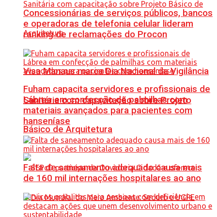
Concessionárias de serviços públicos, bancos
e operadoras de telefonia celular lideram
ranking de reclamações do Procon
Visa Manaus marca Dia Nacional da Vigilância
Fuham capacita servidores e profissionais de
Lábrea em confecção de palmilhas com
Sanitária com capacitação sobre Projeto
materiais avançados para pacientes com
hanseníase
Básico de Arquitetura
Falta de saneamento adequado causa mais
de 160 mil internações hospitalares ao ano