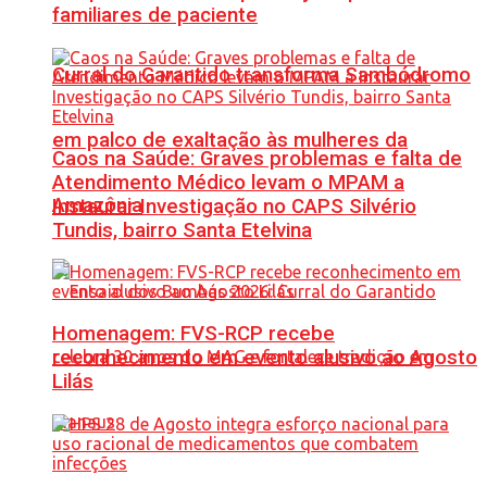
familiares de paciente
Curral do Garantido transforma Sambódromo
em palco de exaltação às mulheres da
Caos na Saúde: Graves problemas e falta de
Atendimento Médico levam o MPAM a
Amazônia
Instaurar Investigação no CAPS Silvério
Tundis, bairro Santa Etelvina
Homenagem: FVS-RCP recebe
reconhecimento em evento alusivo ao Agosto
Lilás