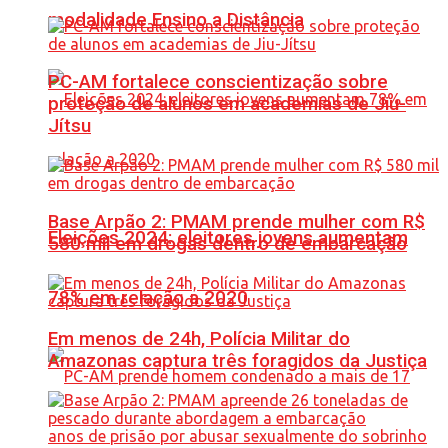
modalidade Ensino a Distância
PC-AM fortalece conscientização sobre
proteção de alunos em academias de Jiu-
Jítsu
Base Arpão 2: PMAM prende mulher com R$
Eleições 2024: eleitores jovens aumentam
580 mil em drogas dentro de embarcação
78% em relação a 2020
Em menos de 24h, Polícia Militar do
Amazonas captura três foragidos da Justiça