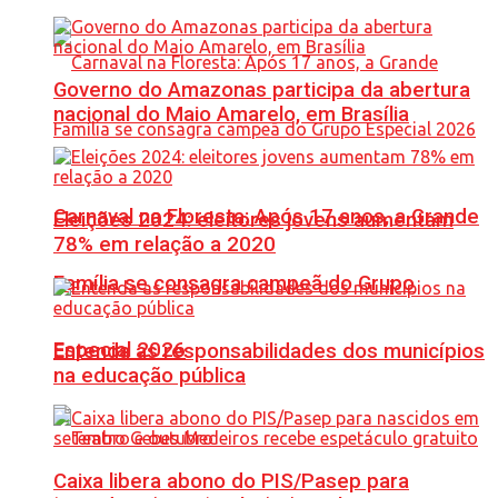
Governo do Amazonas participa da abertura
nacional do Maio Amarelo, em Brasília
Carnaval na Floresta: Após 17 anos, a Grande
Eleições 2024: eleitores jovens aumentam
78% em relação a 2020
Família se consagra campeã do Grupo
Especial 2026
Entenda as responsabilidades dos municípios
na educação pública
Caixa libera abono do PIS/Pasep para