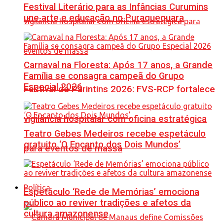
Festival Literário para as Infâncias Curumins
une arte e educação no Puraquequara
Carnaval na Floresta: Após 17 anos, a Grande
Família se consagra campeã do Grupo
Especial 2026
Festival de Parintins 2026: FVS-RCP fortalece
vigilância hospitalar com oficina estratégica
Teatro Gebes Medeiros recebe espetáculo
gratuito ‘O Encanto dos Dois Mundos’
para eventos de massa
Política
Espetáculo ‘Rede de Memórias’ emociona
público ao reviver tradições e afetos da
cultura amazonense