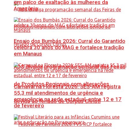
em palco de exaltação às mulheres da
Amazônia
Ensaio dos Bumbás 2026: Curral do Garantido
celebra 30 anos do MAG e fortalece tradição
em Manaus
ADS divulga programação semanal das Feiras
de Produtos Regionais com alterações
Carnaval na Floresta 2026: SES-AM registra
55,3 mil atendimentos de urgência e
emergência na rede estadual, entre 12 e 17
devido ao feriado de Corpus Christi
de fevereiro