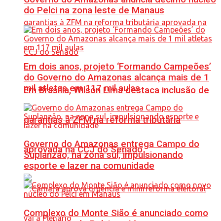
do Pelci na zona leste de Manaus
Em dois anos, projeto ‘Formando Campeões’
do Governo do Amazonas alcança mais de 1
mil atletas em 117 mil aulas
Em Brasília, Wilson Lima destaca inclusão de
garantias à ZFM na reforma tributária
Governo do Amazonas entrega Campo do
aprovada na CCJ do Senado
Suplanzão, na zona sul, impulsionando
esporte e lazer na comunidade
Complexo do Monte Sião é anunciado como