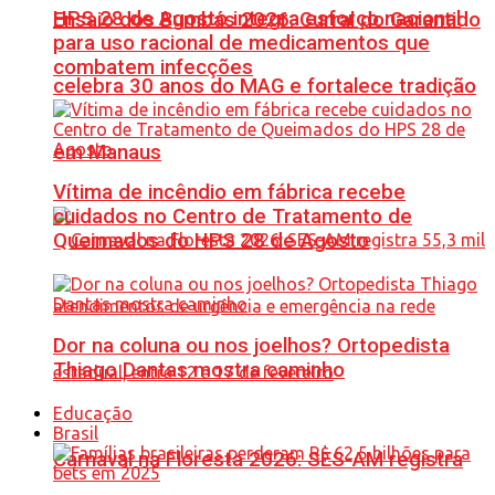
HPS 28 de Agosto integra esforço nacional
Ensaio dos Bumbás 2026: Curral do Garantido
para uso racional de medicamentos que
combatem infecções
celebra 30 anos do MAG e fortalece tradição
em Manaus
Vítima de incêndio em fábrica recebe
cuidados no Centro de Tratamento de
Queimados do HPS 28 de Agosto
Dor na coluna ou nos joelhos? Ortopedista
Thiago Dantas mostra caminho
Educação
Brasil
Carnaval na Floresta 2026: SES-AM registra