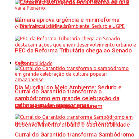
de 160 mil internações hospitalares ao ano
Câmara aprova urgência e minirreforma
eleitoral vai a Plenário
PEC da Reforma Tributária chega ao Senado
Cultura
Dia Mundial do Meio Ambiente: Sedurb e
Curral do Garantido transforma o
sambódromo em grande celebração da
cultura popular amazonense
UGPE destacam ações que unem
desenvolvimento urbano e sustentabilidade
Curral do Garantido transforma Sambódromo