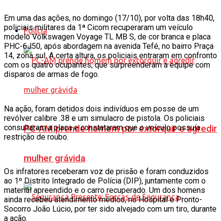
Em uma das ações, no domingo (17/10), por volta das 18h40,
policiais militares da 1ª Cicom recuperaram um veículo
Polícia
modelo Volkswagen Voyage TL MB S, de cor branca e placa
PHC-6J50, após abordagem na avenida Tefé, no bairro Praça
14, zona sul. A certa altura, os policiais entraram em confronto
com os quatro ocupantes, que surpreenderam a equipe com
disparos de armas de fogo.
Na ação, foram detidos dois indivíduos em posse de um
revólver calibre .38 e um simulacro de pistola. Os policiais
consultaram a placa e constataram que o veículo possuía
PC-AM prende homem por extorquir e agredir
restrição de roubo.
mulher grávida
Os infratores receberam voz de prisão e foram conduzidos
ao 1º Distrito Integrado de Polícia (DIP), juntamente com o
material apreendido e o carro recuperado. Um dos homens
ainda recebeu atendimento médico, no Hospital e Pronto-
Socorro João Lúcio, por ter sido alvejado com um tiro, durante
a ação.