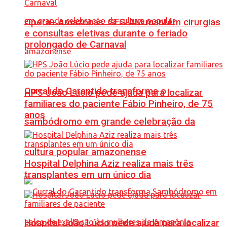
Opera+ Amazonas: SES-AM mantém cirurgias
e consultas eletivas durante o feriado
prolongado de Carnaval
Curral do Garantido transforma o
HPS João Lúcio pede ajuda para localizar
familiares do paciente Fábio Pinheiro, de 75
anos
sambódromo em grande celebração da
cultura popular amazonense
Hospital Delphina Aziz realiza mais três
transplantes em um único dia
Hospital João Lúcio pede ajuda para localizar