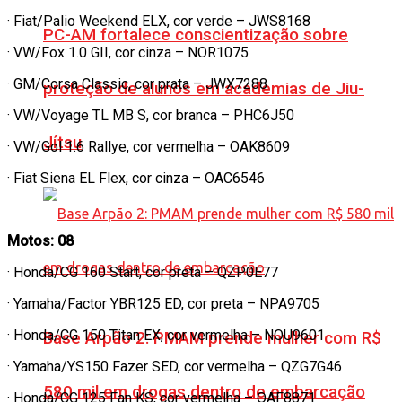
· Fiat/Palio Weekend ELX, cor verde – JWS8168
PC-AM fortalece conscientização sobre
· VW/Fox 1.0 GII, cor cinza – NOR1075
· GM/Corsa Classic, cor prata – JWX7288
proteção de alunos em academias de Jiu-
· VW/Voyage TL MB S, cor branca – PHC6J50
Jítsu
· VW/Gol 1.6 Rallye, cor vermelha – OAK8609
· Fiat Siena EL Flex, cor cinza – OAC6546
Motos: 08
· Honda/CG 160 Start, cor preta – QZP0E77
· Yamaha/Factor YBR125 ED, cor preta – NPA9705
· Honda/CG 150 Titan EX, cor vermelha – NOU9601
Base Arpão 2: PMAM prende mulher com R$
· Yamaha/YS150 Fazer SED, cor vermelha – QZG7G46
580 mil em drogas dentro de embarcação
· Honda/CG 125 Fan KS, cor vermelha – OAF8871