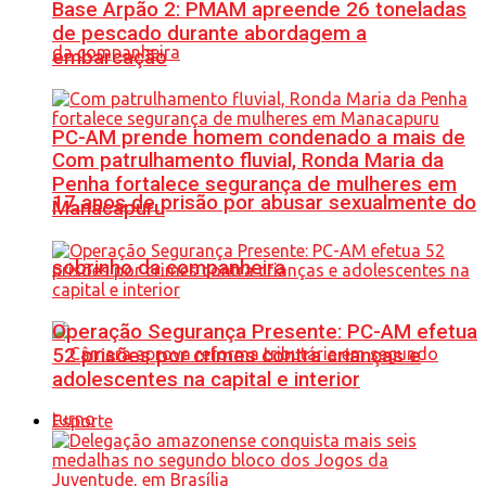
Base Arpão 2: PMAM apreende 26 toneladas
de pescado durante abordagem a
embarcação
PC-AM prende homem condenado a mais de
Com patrulhamento fluvial, Ronda Maria da
Penha fortalece segurança de mulheres em
17 anos de prisão por abusar sexualmente do
Manacapuru
sobrinho da companheira
Operação Segurança Presente: PC-AM efetua
52 prisões por crimes contra crianças e
adolescentes na capital e interior
Esporte