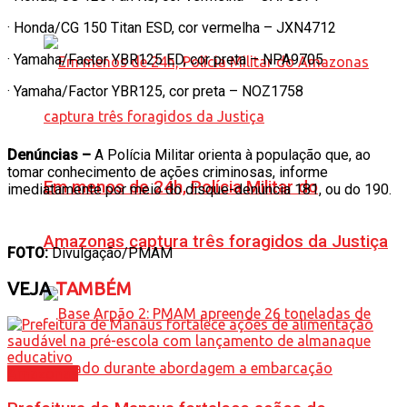
· Honda/CG 150 Titan ESD, cor vermelha – JXN4712
· Yamaha/Factor YBR125 ED, cor preta – NPA9705
· Yamaha/Factor YBR125, cor preta – NOZ1758
Denúncias –
A Polícia Militar orienta à população que, ao
tomar conhecimento de ações criminosas, informe
Em menos de 24h, Polícia Militar do
imediatamente por meio do disque-denúncia 181, ou do 190.
Amazonas captura três foragidos da Justiça
FOTO:
Divulgação/PMAM
VEJA
TAMBÉM
Amazonas