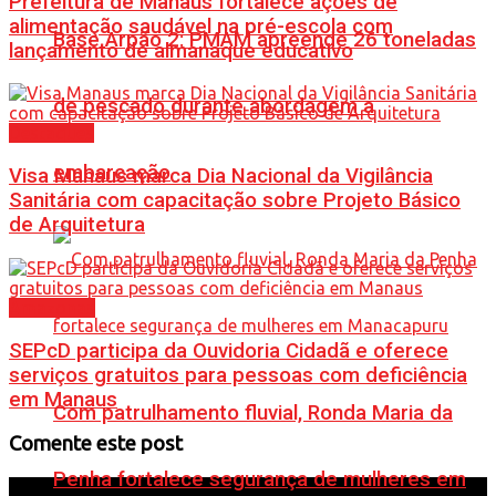
Prefeitura de Manaus fortalece ações de
alimentação saudável na pré-escola com
Base Arpão 2: PMAM apreende 26 toneladas
lançamento de almanaque educativo
de pescado durante abordagem a
Destaques
embarcação
Visa Manaus marca Dia Nacional da Vigilância
Sanitária com capacitação sobre Projeto Básico
de Arquitetura
Amazonas
SEPcD participa da Ouvidoria Cidadã e oferece
serviços gratuitos para pessoas com deficiência
em Manaus
Com patrulhamento fluvial, Ronda Maria da
Comente este post
Penha fortalece segurança de mulheres em