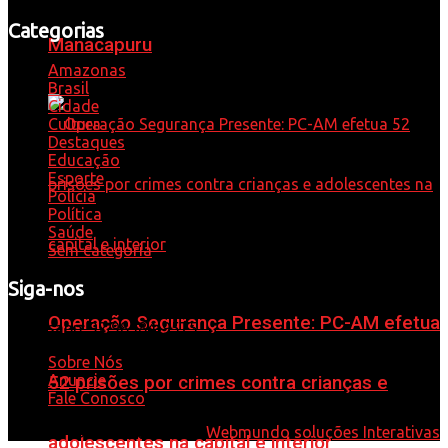
Categorias
Manacapuru
Amazonas
Brasil
Cidade
Cultura
Destaques
Educação
Esporte
Polícia
Política
Saúde
Sem categoria
Siga-nos
Operação Segurança Presente: PC-AM efetua
Whatsapp: 92 98584-9575
Sobre Nós
Anuncie
52 prisões por crimes contra crianças e
Fale Conosco
© 2021 - Desenvolvido por
Webmundo soluções Interativas
adolescentes na capital e interior