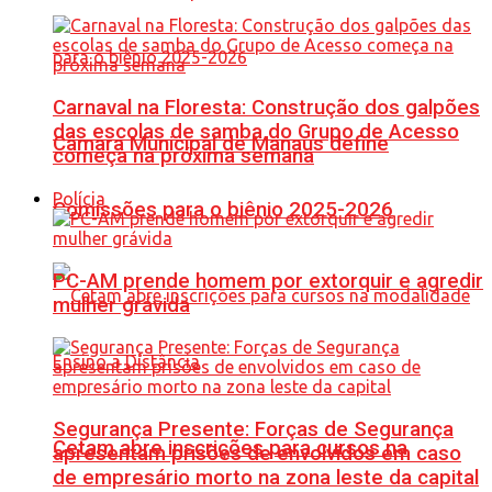
Carnaval na Floresta: Construção dos galpões
das escolas de samba do Grupo de Acesso
Câmara Municipal de Manaus define
começa na próxima semana
Polícia
Comissões para o biênio 2025-2026
PC-AM prende homem por extorquir e agredir
mulher grávida
Segurança Presente: Forças de Segurança
Cetam abre inscrições para cursos na
apresentam prisões de envolvidos em caso
de empresário morto na zona leste da capital