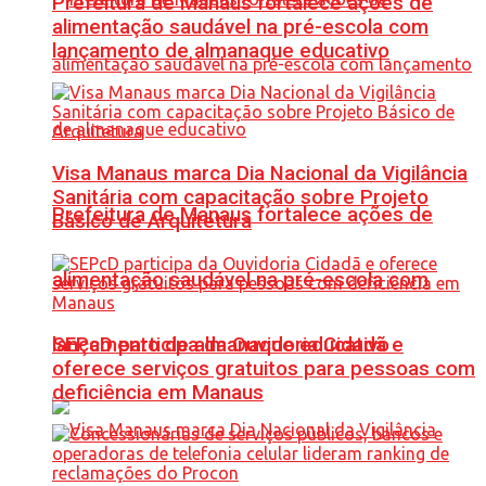
Prefeitura de Manaus fortalece ações de
alimentação saudável na pré-escola com
lançamento de almanaque educativo
Visa Manaus marca Dia Nacional da Vigilância
Sanitária com capacitação sobre Projeto
Prefeitura de Manaus fortalece ações de
Básico de Arquitetura
alimentação saudável na pré-escola com
SEPcD participa da Ouvidoria Cidadã e
lançamento de almanaque educativo
oferece serviços gratuitos para pessoas com
deficiência em Manaus