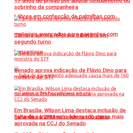
17 anos de prisão por abusar sexualmente do
sobrinho da companheira
Lábrea em confecção de palmilhas com
materiais avançados para pacientes com
Câmara aprova reforma tributária em
segundo turno
hanseníase
Senado aprova indicação de Flávio Dino para
ministro do STF
Em Brasília, Wilson Lima destaca inclusão de
Falta de saneamento adequado causa mais
garantias à ZFM na reforma tributária
aprovada na CCJ do Senado