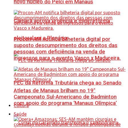
novo núcleo do Pelci em Manaus
Câmara aprova urgência e minirreforma
eleitoral vai a Plenário
Procon-AM notifica bilheteria digital por
suposto descumprimento dos direitos das
pessoas com deficiência na venda de
ingressos para o evento Vasco x Madureira.
PEC da Reforma Tributária chega ao Senado
Atletas de Manaus brilham no 19°
Campeonato Sul-Americano de Badminton
com apoio do programa ‘Manaus Olímpica’
Cultura
Saúde