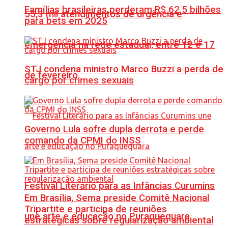
Famílias brasileiras perderam R$ 62,5 bilhões
55,3 mil atendimentos de urgência e
para bets em 2025
emergência na rede estadual, entre 12 e 17
STJ condena ministro Marco Buzzi a perda de
de fevereiro
cargo por crimes sexuais
Governo Lula sofre dupla derrota e perde
comando da CPMI do INSS
Festival Literário para as Infâncias Curumins
Em Brasília, Sema preside Comitê Nacional
Tripartite e participa de reuniões
une arte e educação no Puraquequara
estratégicas sobre regularização ambiental