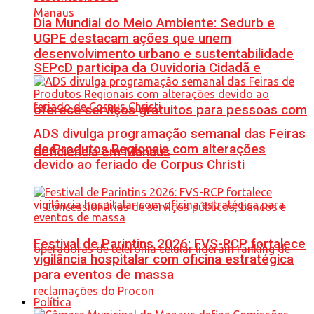
Dia Mundial do Meio Ambiente: Sedurb e
UGPE destacam ações que unem
desenvolvimento urbano e sustentabilidade
SEPcD participa da Ouvidoria Cidadã e
oferece serviços gratuitos para pessoas com
ADS divulga programação semanal das Feiras
de Produtos Regionais com alterações
deficiência em Manaus
devido ao feriado de Corpus Christi
Festival de Parintins 2026: FVS-RCP fortalece
vigilância hospitalar com oficina estratégica
para eventos de massa
Política