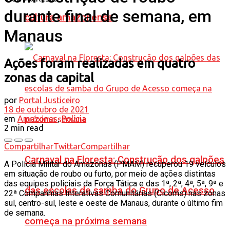
durante final de semana, em
cultura amazonense
Manaus
Ações foram realizadas em quatro
zonas da capital
por
Portal Justiceiro
18 de outubro de 2021
em
Amazonas
,
Polícia
2 min read
Compartilhar
Twittar
Compartilhar
Carnaval na Floresta: Construção dos galpões
A Polícia Militar do Amazonas (PMAM) recuperou 19 veículos
em situação de roubo ou furto, por meio de ações distintas
das equipes policiais da Força Tática e das 1ª, 2ª, 4ª, 5ª, 9ª e
das escolas de samba do Grupo de Acesso
22ª Companhias Interativas Comunitárias (Cicoms) nas zonas
sul, centro-sul, leste e oeste de Manaus, durante o último fim
de semana.
começa na próxima semana