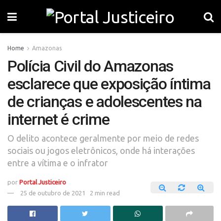
Home
Amazonas
Polícia Civil do Amazonas
esclarece que exposição íntima
de crianças e adolescentes na
internet é crime
O delito acontece geralmente por meio de redes
sociais ou jogos eletrônicos, onde há interações
entre a vítima e o infrator
por
Portal Justiceiro
25 de outubro de 2021
2 min read