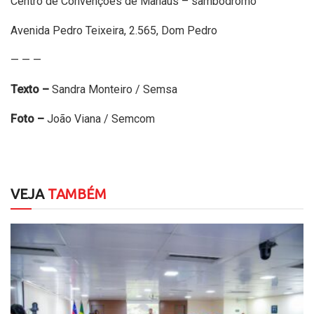
Centro de Convenções de Manaus – sambódromo
Avenida Pedro Teixeira, 2.565, Dom Pedro
— — —
Texto –
Sandra Monteiro / Semsa
Foto –
João Viana
/ Semcom
VEJA
TAMBÉM