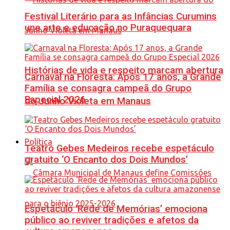
Festival Literário para as Infâncias Curumins
une arte e educação no Puraquequara
Histórias de vida e respeito marcam abertura
Carnaval na Floresta: Após 17 anos, a Grande
Família se consagra campeã do Grupo
Especial 2026
do Junho Violeta em Manaus
Política
Teatro Gebes Medeiros recebe espetáculo
gratuito ‘O Encanto dos Dois Mundos’
Espetáculo ‘Rede de Memórias’ emociona
público ao reviver tradições e afetos da