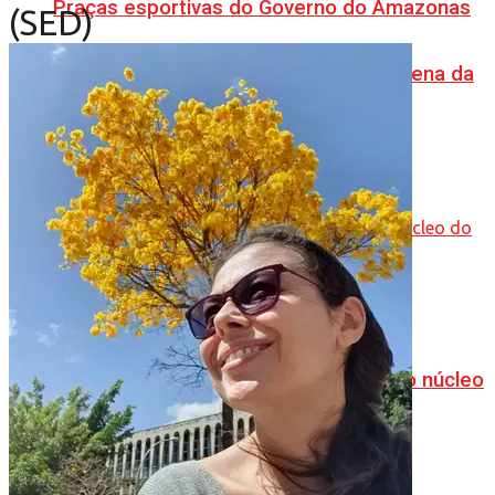
Praças esportivas do Governo do Amazonas
(SED)
fortalecem os JEAs, encerrados na Arena da
Amazônia
Governo do Amazonas anuncia décimo núcleo
do Pelci na zona leste de Manaus