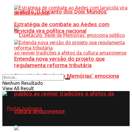
gratuito ‘O Encanto dos Dois Mundos’
Estratégia de combate ao Aedes com
larvicida vira política nacional
Entenda nova versão do projeto que
regulamenta reforma tributária
Espetáculo ‘Rede de Memórias’ emociona
Nenhum Resultado
View All Result
público ao reviver tradições e afetos da
cultura amazonense