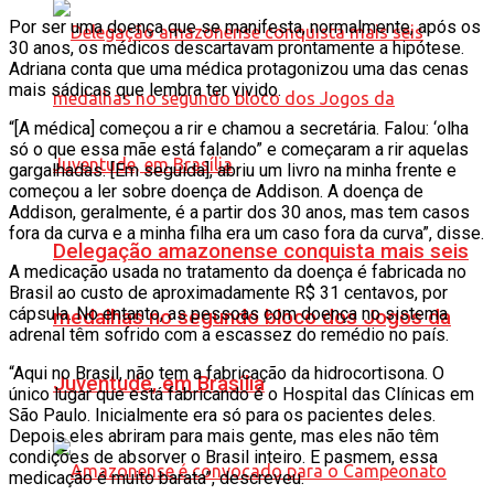
Por ser uma doença que se manifesta, normalmente, após os
30 anos, os médicos descartavam prontamente a hipótese.
Adriana conta que uma médica protagonizou uma das cenas
mais sádicas que lembra ter vivido.
“[A médica] começou a rir e chamou a secretária. Falou: ‘olha
só o que essa mãe está falando” e começaram a rir aquelas
gargalhadas. [Em seguida], abriu um livro na minha frente e
começou a ler sobre doença de Addison. A doença de
Addison, geralmente, é a partir dos 30 anos, mas tem casos
fora da curva e a minha filha era um caso fora da curva”, disse.
Delegação amazonense conquista mais seis
A medicação usada no tratamento da doença é fabricada no
Brasil ao custo de aproximadamente R$ 31 centavos, por
cápsula. No entanto, as pessoas com doença no sistema
medalhas no segundo bloco dos Jogos da
adrenal têm sofrido com a escassez do remédio no país.
“Aqui no Brasil, não tem a fabricação da hidrocortisona. O
Juventude, em Brasília
único lugar que está fabricando é o Hospital das Clínicas em
São Paulo. Inicialmente era só para os pacientes deles.
Depois eles abriram para mais gente, mas eles não têm
condições de absorver o Brasil inteiro. E pasmem, essa
medicação é muito barata”, descreveu.