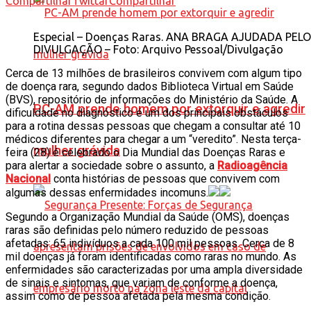
Compartilhar
Twittar
Compartilhar
Especial – Doenças Raras. ANA BRAGA AJUDADA PEL
DIVULGAÇÃO – Foto: Arquivo Pessoal/Divulgação
Cerca de 13 milhões de brasileiros convivem com algum tipo
de doença rara, segundo dados Biblioteca Virtual em Saúde
(BVS), repositório de informações do Ministério da Saúde. A
PC-AM prende homem por extorquir e agredir
dificuldade no diagnóstico é um dos principais obstáculos
para a rotina dessas pessoas que chegam a consultar até 10
médicos diferentes para chegar a um “veredito”. Nesta terça-
mulher grávida
feira (28) é celebrado o Dia Mundial das Doenças Raras e
para alertar a sociedade sobre o assunto, a
Radioagência
Nacional
conta histórias de pessoas que convivem com
algumas dessas enfermidades incomuns.
Segundo a Organização Mundial da Saúde (OMS), doenças
raras são definidas pelo número reduzido de pessoas
afetadas: 65 indivíduos a cada 100 mil pessoas. Cerca de 8
mil doenças já foram identificadas como raras no mundo. As
enfermidades são caracterizadas por uma ampla diversidade
de sinais e sintomas, que variam de conforme a doença,
assim como de pessoa afetada pela mesma condição.