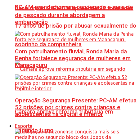
PC-AM prende homem condenado a mais de
Base Arpão 2: PMAM apreende 26 toneladas
de pescado durante abordagem a
embarcação
17 anos de prisão por abusar sexualmente do
sobrinho da companheira
Com patrulhamento fluvial, Ronda Maria da
Penha fortalece segurança de mulheres em
Manacapuru
Operação Segurança Presente: PC-AM efetua
52 prisões por crimes contra crianças e
Câmara aprova reforma tributária em
adolescentes na capital e interior
Esporte
segundo turno