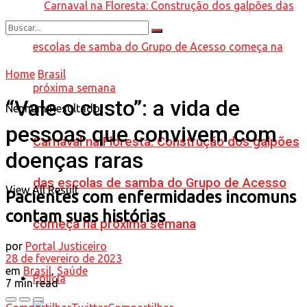
Home
Brasil
“Vale o custo”: a vida de
Nenhum Resultado
pessoas que convivem com
Carnaval na Floresta: Construção dos galpões
doenças raras
das escolas de samba do Grupo de Acesso
View All Result
Pacientes com enfermidades incomuns
contam suas histórias
começa na próxima semana
por
Portal Justiceiro
28 de fevereiro de 2023
em
Brasil
,
Saúde
Polícia
7 min read