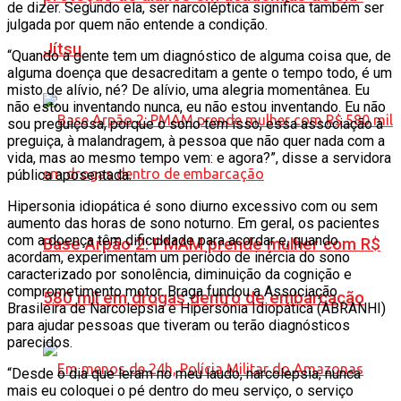
de dizer. Segundo ela, ser narcoléptica significa também ser
julgada por quem não entende a condição.
Jítsu
“Quando a gente tem um diagnóstico de alguma coisa que, de
alguma doença que desacreditam a gente o tempo todo, é um
misto de alívio, né? De alívio, uma alegria momentânea. Eu
não estou inventando nunca, eu não estou inventando. Eu não
sou preguiçosa, porque o sono tem isso, essa associação à
preguiça, à malandragem, à pessoa que não quer nada com a
vida, mas ao mesmo tempo vem: e agora?”, disse a servidora
pública aposentada.
Hipersonia idiopática é sono diurno excessivo com ou sem
aumento das horas de sono noturno. Em geral, os pacientes
com a doença têm dificuldade para acordar e, quando
Base Arpão 2: PMAM prende mulher com R$
acordam, experimentam um período de inércia do sono
caracterizado por sonolência, diminuição da cognição e
comprometimento motor. Braga fundou a Associação
580 mil em drogas dentro de embarcação
Brasileira de Narcolepsia e Hipersônia Idiopática (ABRANHI)
para ajudar pessoas que tiveram ou terão diagnósticos
parecidos.
“Desde o dia que leram no meu laudo, narcolepsia, nunca
mais eu coloquei o pé dentro do meu serviço, o serviço