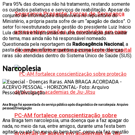
Para 95% das doenças não há tratamento, restando somente
os cuidados paliativos e serviços de reabilitação. Apesar do
Segurança Presente: Forças de Segurança
conjunto de informações disponíveis no repositório do
Ministério, a própria pasta sofre de um “apagão de dados”. O
setor foi reestruturado pela gestão do presidente Luiz Inácio
apresentam prisões de envolvidos em caso
Lula da Silva e há previsão de uma coordenação para cuidar
do tema, mas ainda não há responsável nomeado.
Questionada pela reportagem da
Radioagência Nacional
, a
de empresário morto na zona leste da capital
pasta não soube informar quantas pessoas com doenças
raras são atendidas dentro do Sistema Único de Saúde (SUS).
Narcoplesia
Ana Braga foi aposentada do serviço público após diagnóstico de
narcolepsia
Arquivo
pessoal/Divulgação
PC-AM fortalece conscientização sobre
Ana Braga tem narcolepsia, uma doença que a faz apagar do
nada, no meio da rua, entre amigos, durante uma festa bem
agitada ou até “no meio do bem bom”, como ela faz questão
proteção de alunos em academias de Jiu-