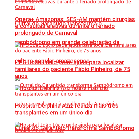
Opera+ Amazonas: SES-AM mantém cirurgias
Curral do Garantido transforma o
e consultas eletivas durante o feriado
prolongado de Carnaval
sambódromo em grande celebração da
cultura popular amazonense
HPS João Lúcio pede ajuda para localizar
familiares do paciente Fábio Pinheiro, de 75
anos
Hospital Delphina Aziz realiza mais três
transplantes em um único dia
Curral do Garantido transforma Sambódromo