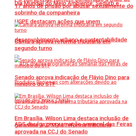
Dia Mundial do Meio Ambiente: Sedurb e
17 anos de prisão por abusar sexualmente do
sobrinho da companheira
UGPE destacam ações que unem
desenvolvimento urbano e sustentabilidade
Câmara aprova reforma tributária em
segundo turno
Senado aprova indicação de Flávio Dino para
ministro do STF
Em Brasília, Wilson Lima destaca inclusão de
ADS divulga programação semanal das Feiras
garantias à ZFM na reforma tributária
aprovada na CCJ do Senado