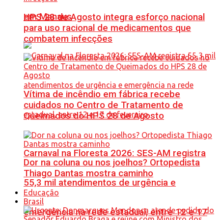
em Manaus
HPS 28 de Agosto integra esforço nacional
para uso racional de medicamentos que
combatem infecções
Vítima de incêndio em fábrica recebe
cuidados no Centro de Tratamento de
Queimados do HPS 28 de Agosto
Carnaval na Floresta 2026: SES-AM registra
Dor na coluna ou nos joelhos? Ortopedista
Thiago Dantas mostra caminho
55,3 mil atendimentos de urgência e
Educação
Brasil
emergência na rede estadual, entre 12 e 17