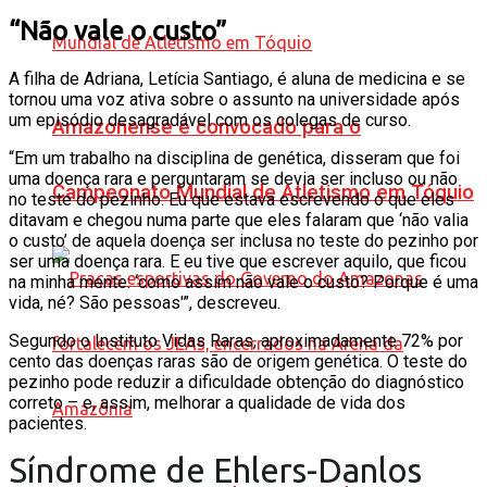
“Não vale o custo”
A filha de Adriana, Letícia Santiago, é aluna de medicina e se
tornou uma voz ativa sobre o assunto na universidade após
um episódio desagradável com os colegas de curso.
Amazonense é convocado para o
“Em um trabalho na disciplina de genética, disseram que foi
uma doença rara e perguntaram se devia ser incluso ou não
Campeonato Mundial de Atletismo em Tóquio
no teste do pezinho. Eu que estava escrevendo o que eles
ditavam e chegou numa parte que eles falaram que ‘não valia
o custo’ de aquela doença ser inclusa no teste do pezinho por
ser uma doença rara. E eu tive que escrever aquilo, que ficou
na minha mente: ‘como assim não vale o custo? Porque é uma
vida, né? São pessoas'”, descreveu.
Segundo o Instituto Vidas Raras, aproximadamente 72% por
cento das doenças raras são de origem genética. O teste do
pezinho pode reduzir a dificuldade obtenção do diagnóstico
correto – e, assim, melhorar a qualidade de vida dos
pacientes.
Síndrome de Ehlers-Danlos