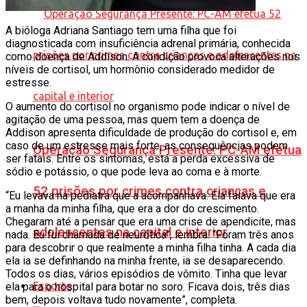
A bióloga Adriana Santiago tem uma filha que foi
diagnosticada com insuficiência adrenal primária, conhecida
como doença de Addison. A condição provoca alterações nos
níveis de cortisol, um hormônio considerado medidor de
estresse.
O aumento do cortisol no organismo pode indicar o nível de
agitação de uma pessoa, mas quem tem a doença de
Addison apresenta dificuldade de produção do cortisol e, em
caso de um estresse mais forte, as consequências podem
Operação Segurança Presente: PC-AM efetua
ser fatais. Entre os sintomas, está a perda excessiva de
sódio e potássio, o que pode leva ao coma e à morte.
52 prisões por crimes contra crianças e
“Eu levava na pediatra que a acompanhava. Ela falava que era
a manha da minha filha, que era a dor do crescimento.
Chegaram até a pensar que era uma crise de apendicite, mas
adolescentes na capital e interior
nada. Eu fui chamada de neurótica”, lembra. “Foram três anos
para descobrir o que realmente a minha filha tinha. A cada dia
ela ia se definhando na minha frente, ia se desaparecendo.
Todos os dias, vários episódios de vômito. Tinha que levar
Esporte
ela para o hospital para botar no soro. Ficava dois, três dias
bem, depois voltava tudo novamente”, completa.