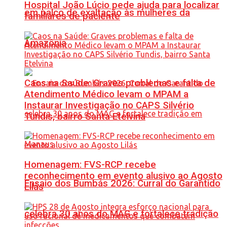
Hospital João Lúcio pede ajuda para localizar
em palco de exaltação às mulheres da
familiares de paciente
Amazônia
Caos na Saúde: Graves problemas e falta de
Atendimento Médico levam o MPAM a
Instaurar Investigação no CAPS Silvério
Tundis, bairro Santa Etelvina
Homenagem: FVS-RCP recebe
reconhecimento em evento alusivo ao Agosto
Ensaio dos Bumbás 2026: Curral do Garantido
Lilás
celebra 30 anos do MAG e fortalece tradição