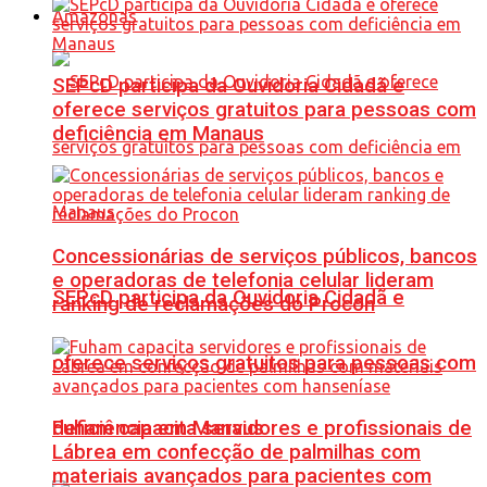
Amazonas
SEPcD participa da Ouvidoria Cidadã e
oferece serviços gratuitos para pessoas com
deficiência em Manaus
Concessionárias de serviços públicos, bancos
e operadoras de telefonia celular lideram
SEPcD participa da Ouvidoria Cidadã e
ranking de reclamações do Procon
oferece serviços gratuitos para pessoas com
Fuham capacita servidores e profissionais de
deficiência em Manaus
Lábrea em confecção de palmilhas com
materiais avançados para pacientes com