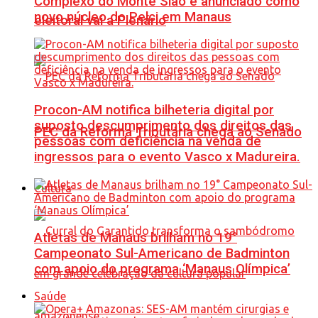
Complexo do Monte Sião é anunciado como
novo núcleo do Pelci em Manaus
eleitoral vai a Plenário
Procon-AM notifica bilheteria digital por
suposto descumprimento dos direitos das
PEC da Reforma Tributária chega ao Senado
pessoas com deficiência na venda de
ingressos para o evento Vasco x Madureira.
Cultura
Atletas de Manaus brilham no 19°
Campeonato Sul-Americano de Badminton
com apoio do programa ‘Manaus Olímpica’
Saúde