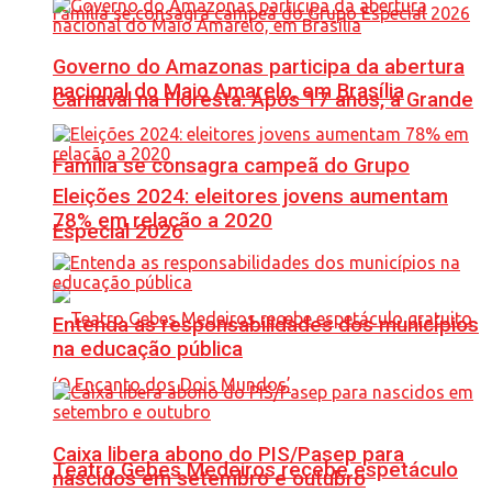
Governo do Amazonas participa da abertura
nacional do Maio Amarelo, em Brasília
Carnaval na Floresta: Após 17 anos, a Grande
Família se consagra campeã do Grupo
Eleições 2024: eleitores jovens aumentam
78% em relação a 2020
Especial 2026
Entenda as responsabilidades dos municípios
na educação pública
Caixa libera abono do PIS/Pasep para
Teatro Gebes Medeiros recebe espetáculo
nascidos em setembro e outubro