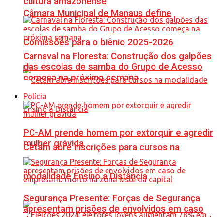
cultura amazonense
Câmara Municipal de Manaus define
Comissões para o biênio 2025-2026
Carnaval na Floresta: Construção dos galpões
das escolas de samba do Grupo de Acesso
começa na próxima semana
Polícia
PC-AM prende homem por extorquir e agredir
mulher grávida
Cetam abre inscrições para cursos na
modalidade Ensino a Distância
Segurança Presente: Forças de Segurança
apresentam prisões de envolvidos em caso