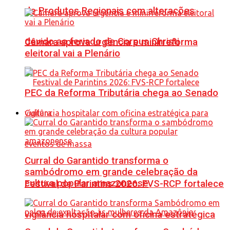
de Produtos Regionais com alterações
devido ao feriado de Corpus Christi
Câmara aprova urgência e minirreforma
eleitoral vai a Plenário
PEC da Reforma Tributária chega ao Senado
Cultura
Curral do Garantido transforma o
sambódromo em grande celebração da
cultura popular amazonense
Festival de Parintins 2026: FVS-RCP fortalece
vigilância hospitalar com oficina estratégica