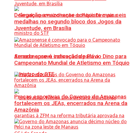
Delegação amazonense conquista mais seis
medalhas no segundo bloco dos Jogos da
Juventude, em Brasília
Senado aprova indicação de Flávio Dino para
Amazonense é convocado para o
Campeonato Mundial de Atletismo em Tóquio
ministro do STF
Praças esportivas do Governo do Amazonas
fortalecem os JEAs, encerrados na Arena da
Amazônia