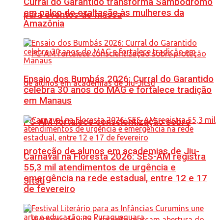
Curral do Garantido transforma Sambódromo
em palco de exaltação às mulheres da
para eventos de massa
Amazônia
Ensaio dos Bumbás 2026: Curral do Garantido
celebra 30 anos do MAG e fortalece tradição
em Manaus
PC-AM fortalece conscientização sobre
proteção de alunos em academias de Jiu-
Carnaval na Floresta 2026: SES-AM registra
55,3 mil atendimentos de urgência e
emergência na rede estadual, entre 12 e 17
Jítsu
de fevereiro