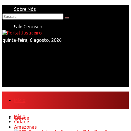
Sobre Nós
Anuncie
Nenhum Resultado
Fale Conosco
View All Result
quinta-feira, 6 agosto, 2026
Início
Início
Cidade
Cidade
Amazonas