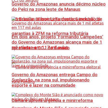
Governo do Amazonas anuncia décimo núcleo
do Pelci na zona leste de Manaus
Em Brasília, Wilson Lima destaca inclusão de
garantias à ZFM na reforma tributária
Em dois anos, projeto ‘Formando Campeões’
do Governo do Amazonas alcança mais de 1
mil atletas em 117 mil aulas
aprovada na CCJ do Senado
Governo do Amazonas entrega Campo do
Suplanzão, na zona sul, impulsionando
esporte e lazer na comunidade
Câmara aprova urgência e minirreforma