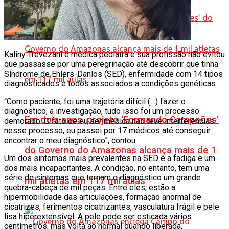
Kaliny Trevezani é médica pediatra e sua profissão não evitou
que passasse por uma peregrinação até descobrir que tinha
Síndrome de Ehlers-Danlos (SED), enfermidade com 14 tipos
diagnosticados e todos associados a condições genéticas.
“Como paciente, foi uma trajetória difícil (…) fazer o
diagnóstico, a investigação, tudo isso foi um processo
Em dois anos, projeto ‘Formando Campeões’
demorado. O fato de eu ser médica não teve interferências
nesse processo, eu passei por 17 médicos até conseguir
encontrar o meu diagnóstico”, contou.
do Governo do Amazonas alcança mais de 1
Um dos sintomas mais prevalentes na SED é a fadiga e um
dos mais incapacitantes. A condição, no entanto, tem uma
série de sintomas que tornam o diagnóstico um grande
mil atletas em 117 mil aulas
quebra-cabeça de mil peças. Entre eles, estão a
hipermobilidade das articulações, formação anormal de
cicatrizes, ferimentos cicatrizantes, vasculatura frágil e pele
lisa hiperextensível. A pele pode ser esticada vários
centímetros, mas volta ao normal quando liberada.