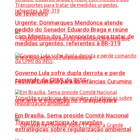
de fevereiro
Urgente: Donmarques Mendonça atende
pedido do Senador Eduardo Braga e reúne
com Ministro dos Transportes para tratar de
medidas urgentes, referentes à BR-319
Governo Lula sofre dupla derrota e perde
comando da CPMI do INSS
Festival Literário para as Infâncias Curumins
une arte e educação no Puraquequara
Em Brasília, Sema preside Comitê Nacional
Tripartite e participa de reuniões
estratégicas sobre regularização ambiental