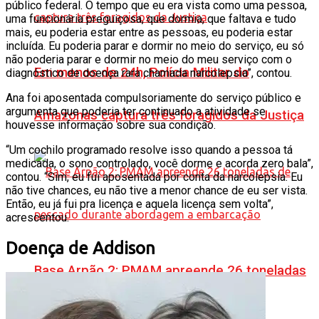
público federal. O tempo que eu era vista como uma pessoa,
uma funcionária preguiçosa, que dormia, que faltava e tudo
mais, eu poderia estar entre as pessoas, eu poderia estar
incluída. Eu poderia parar e dormir no meio do serviço, eu só
não poderia parar e dormir no meio do meu serviço com o
Em menos de 24h, Polícia Militar do
diagnóstico de doença rara chamada narcolepsia”, contou.
Ana foi aposentada compulsoriamente do serviço público e
argumenta que poderia ter continuado a atividade se
Amazonas captura três foragidos da Justiça
houvesse informação sobre sua condição.
“Um cochilo programado resolve isso quando a pessoa tá
medicada, o sono controlado, você dorme e acorda zero bala”,
contou. “Sim, eu fui aposentada por conta da narcolepsia. Eu
não tive chances, eu não tive a menor chance de eu ser vista.
Então, eu já fui pra licença e aquela licença sem volta”,
acrescentou.
Doença de Addison
Base Arpão 2: PMAM apreende 26 toneladas
de pescado durante abordagem a