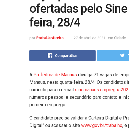
ofertadas pelo Sine
feira, 28/4
por
Portal Justiceiro
27 de abril de 2021
em
Cidade
Compartilhar
A
Prefeitura de Manaus
divulga 71
vagas de empr
Manaus, nesta quarta-feira, 28/4. Os candidatos
currículo para o e-mail
sinemanaus.empregos202
números pessoal e secundário para contato e inf
primeiro emprego.
O candidato precisa validar a Carteira Digital e P
Digital” ou acessar o site
www.gov.br/trabalho
, e