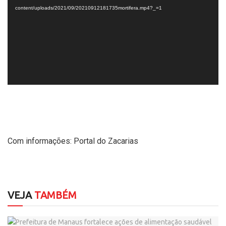
vídeo
content/uploads/2021/09/20210912181735mortifera.mp4?_=1
Com informações: Portal do Zacarias
VEJA
TAMBÉM