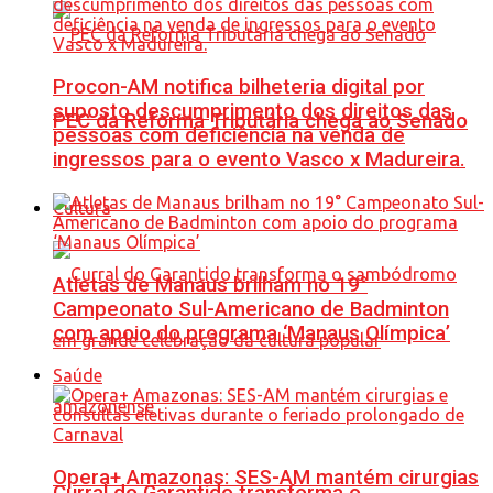
Procon-AM notifica bilheteria digital por
suposto descumprimento dos direitos das
PEC da Reforma Tributária chega ao Senado
pessoas com deficiência na venda de
ingressos para o evento Vasco x Madureira.
Cultura
Atletas de Manaus brilham no 19°
Campeonato Sul-Americano de Badminton
com apoio do programa ‘Manaus Olímpica’
Saúde
Opera+ Amazonas: SES-AM mantém cirurgias
Curral do Garantido transforma o