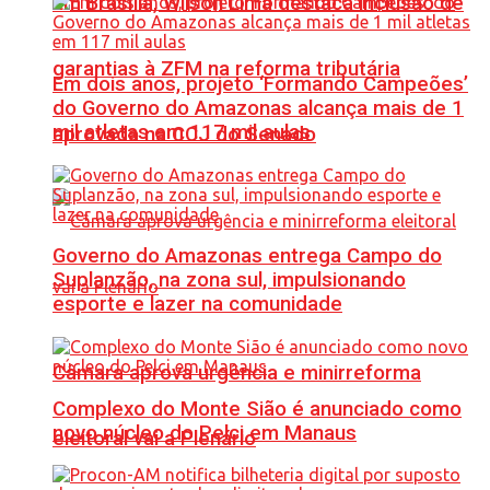
Em Brasília, Wilson Lima destaca inclusão de
garantias à ZFM na reforma tributária
Em dois anos, projeto ‘Formando Campeões’
do Governo do Amazonas alcança mais de 1
mil atletas em 117 mil aulas
aprovada na CCJ do Senado
Governo do Amazonas entrega Campo do
Suplanzão, na zona sul, impulsionando
esporte e lazer na comunidade
Câmara aprova urgência e minirreforma
Complexo do Monte Sião é anunciado como
novo núcleo do Pelci em Manaus
eleitoral vai a Plenário