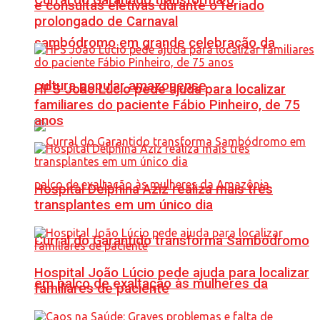
e consultas eletivas durante o feriado
prolongado de Carnaval
sambódromo em grande celebração da
cultura popular amazonense
HPS João Lúcio pede ajuda para localizar
familiares do paciente Fábio Pinheiro, de 75
anos
Hospital Delphina Aziz realiza mais três
transplantes em um único dia
Curral do Garantido transforma Sambódromo
Hospital João Lúcio pede ajuda para localizar
em palco de exaltação às mulheres da
familiares de paciente