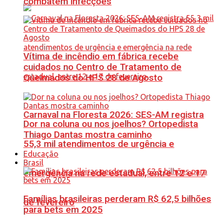
combatem infecções
Vítima de incêndio em fábrica recebe
cuidados no Centro de Tratamento de
Queimados do HPS 28 de Agosto
Carnaval na Floresta 2026: SES-AM registra
Dor na coluna ou nos joelhos? Ortopedista
Thiago Dantas mostra caminho
55,3 mil atendimentos de urgência e
Educação
Brasil
emergência na rede estadual, entre 12 e 17
Famílias brasileiras perderam R$ 62,5 bilhões
de fevereiro
para bets em 2025