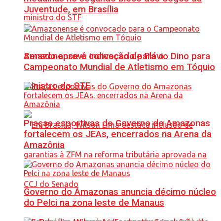
Juventude, em Brasília
Senado aprova indicação de Flávio Dino para
Amazonense é convocado para o
Campeonato Mundial de Atletismo em Tóquio
ministro do STF
Praças esportivas do Governo do Amazonas
fortalecem os JEAs, encerrados na Arena da
Amazônia
Governo do Amazonas anuncia décimo núcleo
do Pelci na zona leste de Manaus