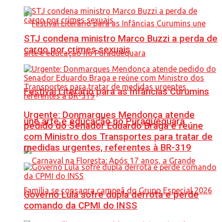
STJ condena ministro Marco Buzzi a perda de
cargo por crimes sexuais
Festival Literário para as Infâncias Curumins
Urgente: Donmarques Mendonça atende
une arte e educação no Puraquequara
pedido do Senador Eduardo Braga e reúne
com Ministro dos Transportes para tratar de
medidas urgentes, referentes à BR-319
Governo Lula sofre dupla derrota e perde
comando da CPMI do INSS