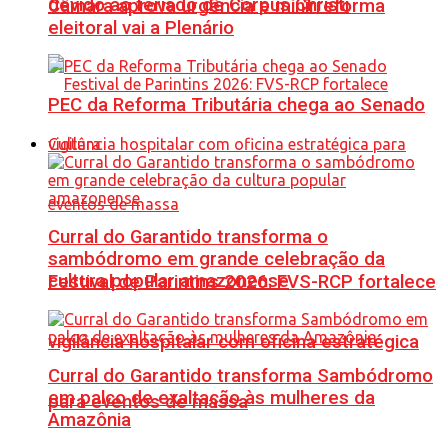
devido ao feriado de Corpus Christi
Câmara aprova urgência e minirreforma
eleitoral vai a Plenário
PEC da Reforma Tributária chega ao Senado
Cultura
Curral do Garantido transforma o
sambódromo em grande celebração da
cultura popular amazonense
Festival de Parintins 2026: FVS-RCP fortalece
vigilância hospitalar com oficina estratégica
Curral do Garantido transforma Sambódromo
em palco de exaltação às mulheres da
para eventos de massa
Amazônia