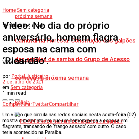
Home
Sem categoria
Vídeo: No dia do próprio
Nenhum Resultado
aniversário, homem flagra
Carnaval na Floresta: Construção dos galpões
esposa na cama com
‘Ricardão’.
das escolas de samba do Grupo de Acesso
View All Result
por
Portal Justiceiro
começa na próxima semana
2 de julho de 2021
em
Sem categoria
1 min read
Polícia
Compartilhar
Twittar
Compartilhar
Um vídeo que circula nas redes sociais nesta sexta-feira (02)
mostra o momento em que um homem pega a esposa em
flagrante, transando de ‘frango assado’ com outro. O caso
teria acontecido na Paraíba.