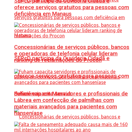
SEPcD participa da Ouvidoria Cidadã e
oferece serviços gratuitos para pessoas com
deficiência em Manaus
Concessionárias de serviços públicos, bancos
e operadoras de telefonia celular lideram
SEPcD participa da Ouvidoria Cidadã e
ranking de reclamações do Procon
oferece serviços gratuitos para pessoas com
Fuham capacita servidores e profissionais de
deficiência em Manaus
Lábrea em confecção de palmilhas com
materiais avançados para pacientes com
hanseníase