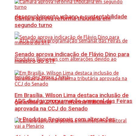
desenvolvimento urbano e sustentabilidade
Câmara aprova reforma tributária em
segundo turno
Senado aprova indicação de Flávio Dino para
ministro do STF
Em Brasília, Wilson Lima destaca inclusão de
ADS divulga programação semanal das Feiras
garantias à ZFM na reforma tributária
aprovada na CCJ do Senado
de Produtos Regionais com alterações