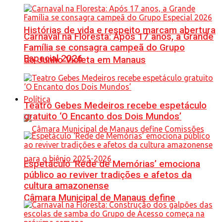
Histórias de vida e respeito marcam abertura
Carnaval na Floresta: Após 17 anos, a Grande
Família se consagra campeã do Grupo
Especial 2026
do Junho Violeta em Manaus
Política
Teatro Gebes Medeiros recebe espetáculo
gratuito ‘O Encanto dos Dois Mundos’
Espetáculo ‘Rede de Memórias’ emociona
público ao reviver tradições e afetos da
cultura amazonense
Câmara Municipal de Manaus define