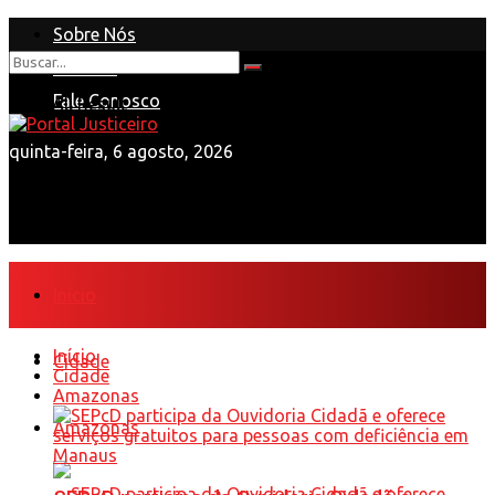
Sobre Nós
Anuncie
Nenhum Resultado
Fale Conosco
View All Result
quinta-feira, 6 agosto, 2026
Início
Início
Cidade
Cidade
Amazonas
Amazonas