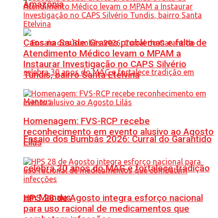
Amazônia
Caos na Saúde: Graves problemas e falta de
Atendimento Médico levam o MPAM a
Instaurar Investigação no CAPS Silvério
Tundis, bairro Santa Etelvina
Homenagem: FVS-RCP recebe
reconhecimento em evento alusivo ao Agosto
Ensaio dos Bumbás 2026: Curral do Garantido
Lilás
celebra 30 anos do MAG e fortalece tradição
em Manaus
HPS 28 de Agosto integra esforço nacional
para uso racional de medicamentos que