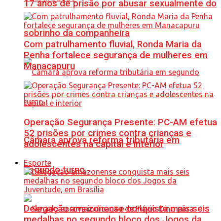
17 anos de prisão por abusar sexualmente do
sobrinho da companheira
Com patrulhamento fluvial, Ronda Maria da
Penha fortalece segurança de mulheres em
Manacapuru
Operação Segurança Presente: PC-AM efetua
52 prisões por crimes contra crianças e
Câmara aprova reforma tributária em
adolescentes na capital e interior
Esporte
segundo turno
Delegação amazonense conquista mais seis
medalhas no segundo bloco dos Jogos da