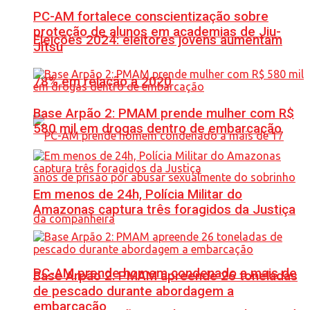
PC-AM fortalece conscientização sobre
proteção de alunos em academias de Jiu-
Eleições 2024: eleitores jovens aumentam
Jítsu
78% em relação a 2020
Base Arpão 2: PMAM prende mulher com R$
580 mil em drogas dentro de embarcação
Em menos de 24h, Polícia Militar do
Amazonas captura três foragidos da Justiça
PC-AM prende homem condenado a mais de
Base Arpão 2: PMAM apreende 26 toneladas
de pescado durante abordagem a
embarcação