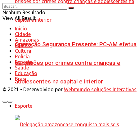
Nenhum Resultado
View All Result
Início
Cidade
Amazonas
Operação Segurança Presente: PC-AM efetua
Política
Cultura
Polícia
Esporte
52 prisões por crimes contra crianças e
Saúde
Educação
Brasil
adolescentes na capital e interior
© 2021 - Desenvolvido por
Webmundo soluções Interativas
Esporte