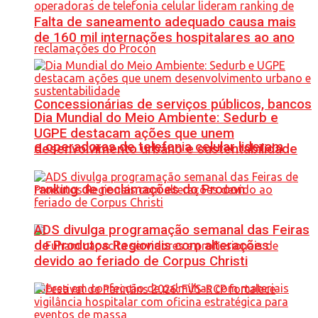
Falta de saneamento adequado causa mais
de 160 mil internações hospitalares ao ano
Concessionárias de serviços públicos, bancos
Dia Mundial do Meio Ambiente: Sedurb e
UGPE destacam ações que unem
e operadoras de telefonia celular lideram
desenvolvimento urbano e sustentabilidade
ranking de reclamações do Procon
ADS divulga programação semanal das Feiras
de Produtos Regionais com alterações
devido ao feriado de Corpus Christi