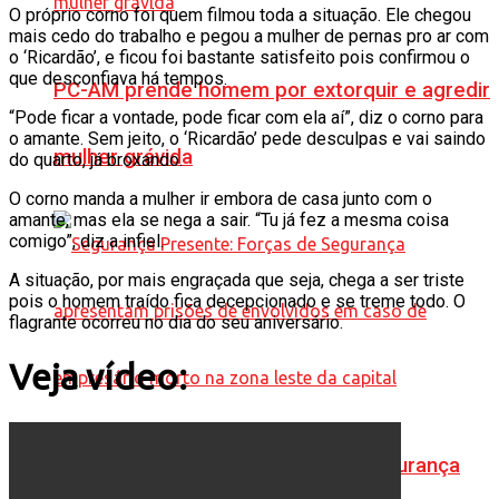
O próprio corno foi quem filmou toda a situação. Ele chegou
mais cedo do trabalho e pegou a mulher de pernas pro ar com
o ‘Ricardão’, e ficou foi bastante satisfeito pois confirmou o
que desconfiava há tempos.
PC-AM prende homem por extorquir e agredir
“Pode ficar a vontade, pode ficar com ela aí”, diz o corno para
o amante. Sem jeito, o ‘Ricardão’ pede desculpas e vai saindo
mulher grávida
do quarto, já broxando.
O corno manda a mulher ir embora de casa junto com o
amante, mas ela se nega a sair. “Tu já fez a mesma coisa
comigo”, diz a infiel.
A situação, por mais engraçada que seja, chega a ser triste
pois o homem traído fica decepcionado e se treme todo. O
flagrante ocorreu no dia do seu aniversário.
Veja vídeo:
Segurança Presente: Forças de Segurança