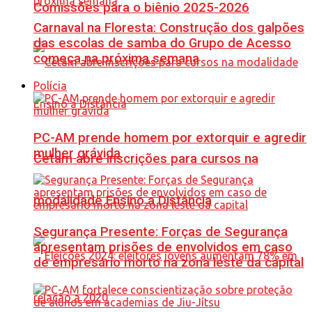
Comissões para o biênio 2025-2026
Carnaval na Floresta: Construção dos galpões
das escolas de samba do Grupo de Acesso
começa na próxima semana
Polícia
PC-AM prende homem por extorquir e agredir
mulher grávida
Cetam abre inscrições para cursos na
modalidade Ensino a Distância
Segurança Presente: Forças de Segurança
apresentam prisões de envolvidos em caso
de empresário morto na zona leste da capital