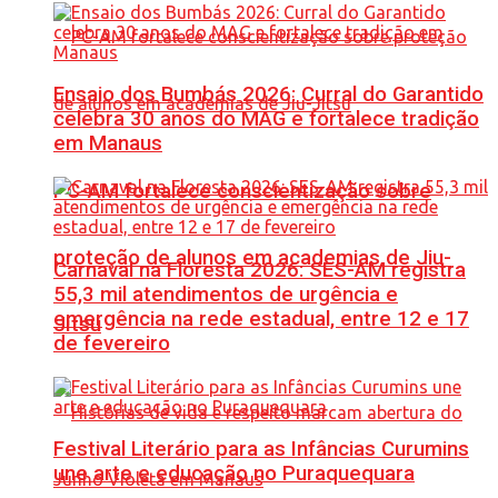
Ensaio dos Bumbás 2026: Curral do Garantido
celebra 30 anos do MAG e fortalece tradição
em Manaus
PC-AM fortalece conscientização sobre
proteção de alunos em academias de Jiu-
Carnaval na Floresta 2026: SES-AM registra
55,3 mil atendimentos de urgência e
emergência na rede estadual, entre 12 e 17
Jítsu
de fevereiro
Festival Literário para as Infâncias Curumins
une arte e educação no Puraquequara