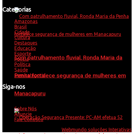
Categorias
Amazonas
Brasil
Cidade
Cultura
Destaques
Educação
Esporte
Com patrulhamento fluvial, Ronda Maria da
Polícia
Política
Saúde
Sem categoria
Penha fortalece segurança de mulheres em
Siga-nos
Manacapuru
Whatsapp: 92 98584-9575
Sobre Nós
Anuncie
Fale Conosco
© 2021 - Desenvolvido por
Webmundo soluções Interativas