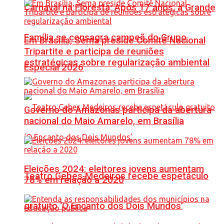
Carnaval na Floresta: Após 17 anos, a Grande
Família se consagra campeã do Grupo
Em Brasília, Sema preside Comitê Nacional
Tripartite e participa de reuniões
estratégicas sobre regularização ambiental
Especial 2026
Governo do Amazonas participa da abertura
nacional do Maio Amarelo, em Brasília
Eleições 2024: eleitores jovens aumentam
Teatro Gebes Medeiros recebe espetáculo
78% em relação a 2020
gratuito ‘O Encanto dos Dois Mundos’