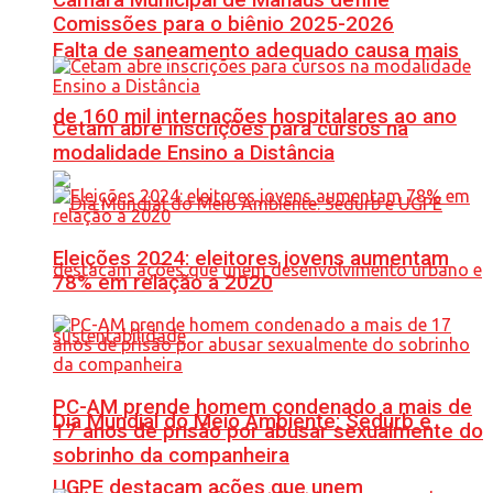
Comissões para o biênio 2025-2026
Falta de saneamento adequado causa mais
de 160 mil internações hospitalares ao ano
Cetam abre inscrições para cursos na
modalidade Ensino a Distância
Eleições 2024: eleitores jovens aumentam
78% em relação a 2020
PC-AM prende homem condenado a mais de
Dia Mundial do Meio Ambiente: Sedurb e
17 anos de prisão por abusar sexualmente do
sobrinho da companheira
UGPE destacam ações que unem