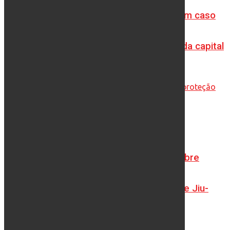
apresentam prisões de envolvidos em caso
de empresário morto na zona leste da capital
PC-AM fortalece conscientização sobre
proteção de alunos em academias de Jiu-
Jítsu