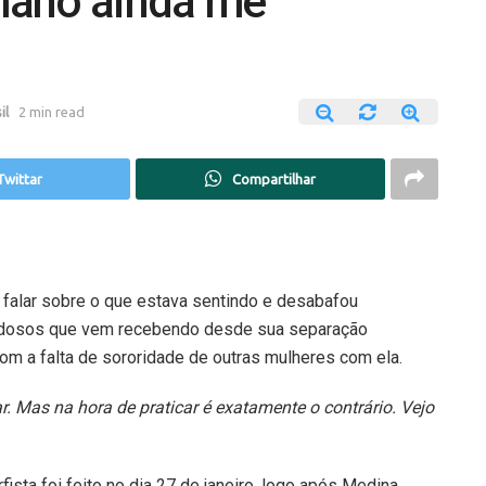
mano ainda me
il
2 min read
Twittar
Compartilhar
 falar sobre o que estava sentindo e desabafou
ldosos que vem recebendo desde sua separação
com a falta de sororidade de outras mulheres com ela.
 Mas na hora de praticar é exatamente o contrário. Vejo
fista foi feito no dia 27 de janeiro, logo após Medina