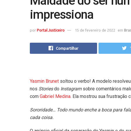
Maldade do ser hu
impressiona
por
Portal Justiceiro
15 de fevereiro de 2022
em
Bras
Compartilhar
Yasmin Brunet
soltou o verbo! A modelo resolveu
nos
Stories
do
Instagram
sobre comentários ma
com
Gabriel Medina
. Ela mostrou sua frustração 
Sororidade… Todo mundo enche a boca para falar.
cada coisa.
O anúncio oficial da separação de Yasmin e do sur