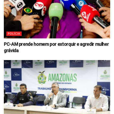
POLÍCIA
PC-AM prende homem por extorquir e agredir mulher
grávida