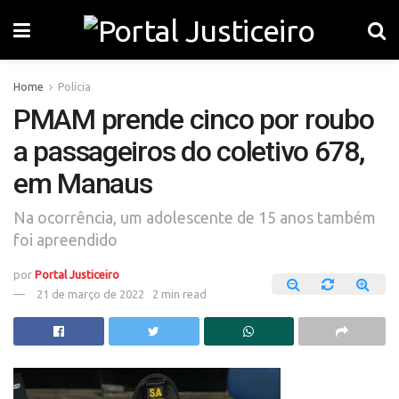
Home
Polícia
PMAM prende cinco por roubo
a passageiros do coletivo 678,
em Manaus
Na ocorrência, um adolescente de 15 anos também
foi apreendido
por
Portal Justiceiro
21 de março de 2022
2 min read